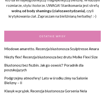
rozmiarze, stylu i kolorze. UWAGA! Stanikomania jest strefą
wolną od body shamingu (ciałozawstydzania)
, czyli
krytykowania ciał. Zapraszam na bieliźnianą herbatkę! :-)
OSTATNIE WPISY
Miodowe amaretto. Recenzja biustonosza Sculptresse Amara
Niezły flex! Recenzja biustonosza bez drutu Molke Flexi Size
Biustonosz bez fiszbin. Jak go oswoić? Poradnik dla
poszukujących
Podgrzejmy atmosferę! Lato w środku zimy na Salonie
Bielizny – II
Klasyk w prążek. Recenzja biustonosza Gorsenia Nela