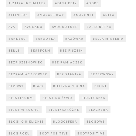
A'ZAIRA INTIMATES
ADINA REAY
ADORE
AFFINITAS
AMARANTOWY
AMAZONKI
ANITA
AVA
AVOCADO
AVOCOUTURE
BALKONETKA
BANDEAU
BARDOTKA
BAZÓWKA
BELLA MISTERIA
BERLEI
BESTFORM
BEZ FISZBIN
BEZFISZBINOWIEC
BEZ RAMIĄCZEK
BEZRAMIĄCZKOWIEC
BEZ STANIKA
BEZSZWOWY
BEŻOWY
BIAŁY
BIELIZNA NOCNA
BIKINI
BIUSTINUUM
BIUST NA ŻYWO
BIUSTOAPKA
BIUST W RUCHU
BIUSTYSĄRÓŻNE
BLACKBRA
BLOGI O BIELIŹNIE
BLOGOSFERA
BLOGOWE
BLOG ROKU
BODY POSITIVE
BODYPOSITIVE