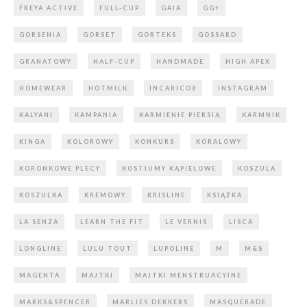
FREYA ACTIVE
FULL-CUP
GAIA
GG+
GORSENIA
GORSET
GORTEKS
GOSSARD
GRANATOWY
HALF-CUP
HANDMADE
HIGH APEX
HOMEWEAR
HOTMILK
INCARICO8
INSTAGRAM
KALYANI
KAMPANIA
KARMIENIE PIERSIĄ
KARMNIK
KINGA
KOLOROWY
KONKURS
KORALOWY
KORONKOWE PLECY
KOSTIUMY KĄPIELOWE
KOSZULA
KOSZULKA
KREMOWY
KRISLINE
KSIĄŻKA
LA SENZA
LEARN THE FIT
LE VERNIS
LISCA
LONGLINE
LULU TOUT
LUPOLINE
M
M&S
MAGENTA
MAJTKI
MAJTKI MENSTRUACYJNE
MARKS&SPENCER
MARLIES DEKKERS
MASQUERADE