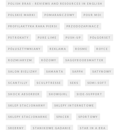
POLISH BRAS - REVIEWS AND RESOURCES IN ENGLISH
POLSKIE MARKI
POMARAŃCZOWY
POUR MOI
PROFILAKTYKA RAKA PIERSI
PRZODOZAPINACZ
PSTROKATY
PURE LIME
PUSH-UP
PÓŁGORSET
PÓŁUSZTYWNIANY
REKLAMA
ROSME
ROYCE
ROZMIARYZM
RÓŻOWY
SAGGYBOOBSMATTER
SALON BIELIZNY
SAMANTA
SAPPH
SATYNOWY
SCANTILLY
SCULPTRESSE
SEKS
SEMI-SOFT
SHOCK ABSORBER
SHOWGIRL
SIDE-SUPPORT
SKLEP STACJONARNY
SKLEPY INTERNETOWE
SKLEPY STACJONARNE
SPACER
SPORTOWY
SREBRNY
STANIKOWE GADANIE
STAR IN A BRA