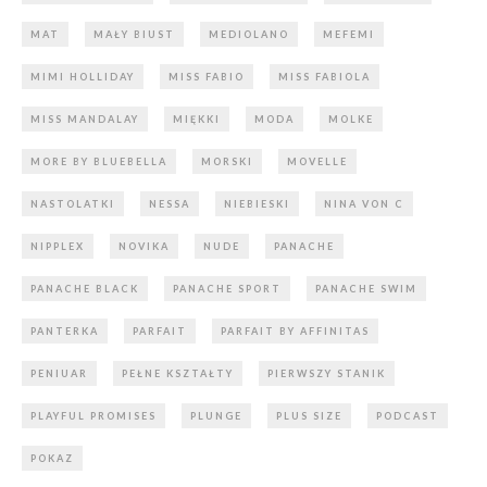
MAT
MAŁY BIUST
MEDIOLANO
MEFEMI
MIMI HOLLIDAY
MISS FABIO
MISS FABIOLA
MISS MANDALAY
MIĘKKI
MODA
MOLKE
MORE BY BLUEBELLA
MORSKI
MOVELLE
NASTOLATKI
NESSA
NIEBIESKI
NINA VON C
NIPPLEX
NOVIKA
NUDE
PANACHE
PANACHE BLACK
PANACHE SPORT
PANACHE SWIM
PANTERKA
PARFAIT
PARFAIT BY AFFINITAS
PENIUAR
PEŁNE KSZTAŁTY
PIERWSZY STANIK
PLAYFUL PROMISES
PLUNGE
PLUS SIZE
PODCAST
POKAZ