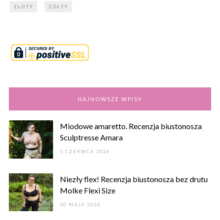
ZŁOTY
ŻÓŁTY
NAJNOWSZE WPISY
Miodowe amaretto. Recenzja biustonosza
Sculptresse Amara
5 CZERWCA 2026
Niezły flex! Recenzja biustonosza bez drutu
Molke Flexi Size
30 MAJA 2026