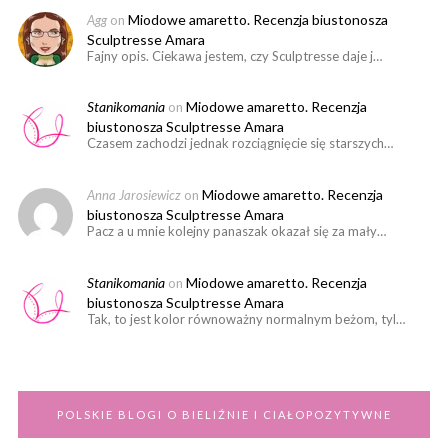
Miodowe amaretto. Recenzja biustonosza
Agg
on
Sculptresse Amara
Fajny opis. Ciekawa jestem, czy Sculptresse daje j…
Stanikomania
Miodowe amaretto. Recenzja
on
biustonosza Sculptresse Amara
Czasem zachodzi jednak rozciągnięcie się starszych…
Miodowe amaretto. Recenzja
Anna Jarosiewicz
on
biustonosza Sculptresse Amara
Pacz a u mnie kolejny panaszak okazał się za mały…
Stanikomania
Miodowe amaretto. Recenzja
on
biustonosza Sculptresse Amara
Tak, to jest kolor równoważny normalnym beżom, tyl…
POLSKIE BLOGI O BIELIŹNIE I CIAŁOPOZYTYWNE