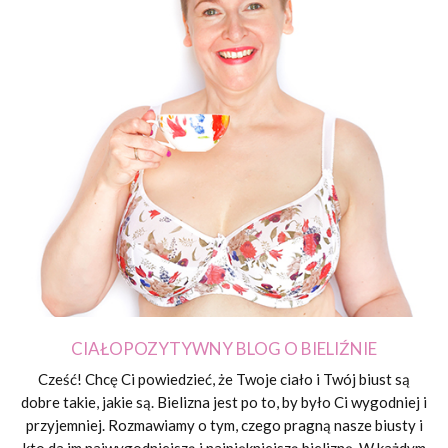
CIAŁOPOZYTYWNY BLOG O BIELIŹNIE
Cześć! Chcę Ci powiedzieć, że Twoje ciało i Twój biust są
dobre takie, jakie są. Bielizna jest po to, by było Ci wygodniej i
przyjemniej. Rozmawiamy o tym, czego pragną nasze biusty i
kto da im najwygodniejszą i najpiękniejszą bieliznę. W każdym