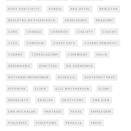
BODY POSITIVITY
BORDO
BRA-DETAL
BRALETKA
BRALETKA NA FISZBINACH
BRAVISSIMO
BRĄZOWY
CAKE
CHANGE
CHARNOS
CIELISTY
CIUCHY
CLEO
COMEXIM
CURVY KATE
CZARNI FAWORYCI
CZARNY
CZEKOLADOWY
CZERWONY
DALIA
DEBENHAMS
DIMITYSO
DO KARMIENIA
DOTYKAM=WYGRYWAM
DYSKUSJE
DYSTRYBUTORZY
EFFUNIAK
ELIXIR
ELLE MACPHERSON
ELOMI
EMPREINTE
ENGLISH
EROTYCZNY
EWA BIEN
EWA MICHALAK
FANTASIE
FAUVE
FAYREFORM
FIGLEAVES
FIOLETOWY
FRANCJA
FREYA