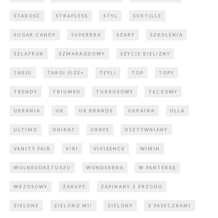
STAROŚĆ
STRAPLESS
STYL
SUBTILLE
SUGAR CANDY
SUPERBRA
SZARY
SZKOLENIA
SZLAFROK
SZMARAGDOWY
SZYCIE BIELIZNY
TARGI
TARGI SIZE+
TEYLI
TOP
TOPY
TRENDY
TRIUMPH
TURKUSOWY
TĘCZOWY
UBRANIA
UK
UK BRANDS
UKRAINA
ULLA
ULTIMO
UNIKAT
URKYE
USZTYWNIANY
VANITY FAIR
VIKI
VIVISENCE
WIMIN
WOLNEODRETUSZU
WONDERBRA
W PANTERKĘ
WRZOSOWY
ZAKUPY
ZAPINANY Z PRZODU
ZIELONE
ZIELONO MI!
ZIELONY
Z PASECZKAMI