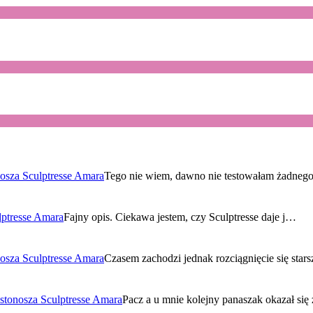
osza Sculptresse Amara
Tego nie wiem, dawno nie testowałam żadne
lptresse Amara
Fajny opis. Ciekawa jestem, czy Sculptresse daje j…
osza Sculptresse Amara
Czasem zachodzi jednak rozciągnięcie się sta
stonosza Sculptresse Amara
Pacz a u mnie kolejny panaszak okazał si