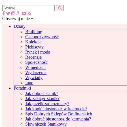
Obserwuj mnie +
Działy
Brafitting
Ciałopozytywność
Kolekcje
Plebiscyty
Rynek i moda
Recenzje
Społeczność
W mediach
Wydarzenia
Wywiady
Inne
Poradniki
Jak dobrać stanik?
Jak założyć stanik?
Jak przeliczać rozmiary?
Jak kupić biustonosz w internecie?
Spis Dobrych Sklepów Brafitterskich
Jak dobrać biustonosz do karmienia?
Słowniczek Stanikowy