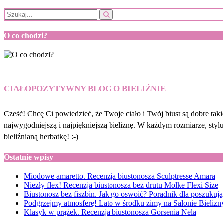
O co chodzi?
CIAŁOPOZYTYWNY BLOG O BIELIŹNIE
Cześć! Chcę Ci powiedzieć, że Twoje ciało i Twój biust są dobre taki
najwygodniejszą i najpiękniejszą bieliznę. W każdym rozmiarze, sty
bieliźnianą herbatkę! :-)
Ostatnie wpisy
Miodowe amaretto. Recenzja biustonosza Sculptresse Amara
Niezły flex! Recenzja biustonosza bez drutu Molke Flexi Size
Biustonosz bez fiszbin. Jak go oswoić? Poradnik dla poszukuj
Podgrzejmy atmosferę! Lato w środku zimy na Salonie Bielizny
Klasyk w prążek. Recenzja biustonosza Gorsenia Nela