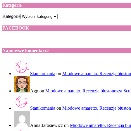
Kategorie
Kategorie
FACEBOOK
Najnowsze komentarze
Stanikomania
on
Miodowe amaretto. Recenzja biuston
Agg
on
Miodowe amaretto. Recenzja biustonosza Scu
Stanikomania
on
Miodowe amaretto. Recenzja biuston
Anna Jarosiewicz
on
Miodowe amaretto. Recenzja biu