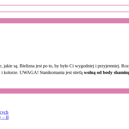
e, jakie są. Bielizna jest po to, by było Ci wygodniej i przyjemniej. 
lu i kolorze. UWAGA! Stanikomania jest strefą
wolną od body shaming
ących
 – II