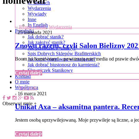
homewear
W mediach
Wydarzenia
Wywiady
Inne
In English
Rynek i moda
,
Wydarzenia
W
Poradniki
- 25 listopada 2021
Jak dobrać stanik?
Jak założyć stanik?
Znowu razem, czyli Salon Bielizny 20
Jak przeliczać rozmiary?
Spis Dobrych Sklepów Brafitterskich
Boom na homeweary! – powtarzają nam media od prawie dwóch 
Jak kupić biustonosz w internecie?
Jak dobrać biustonosz do karmienia?
Słowniczek Stanikowy
Czytaj dalej
Kontakt
O mnie
Współpraca
Recenzje
W
- 16 marca 2021
Obserwuj mnie +
Unikat Axa – aksamitna pantera. Recen
Jestem osobą uprzywilejowaną. Moje przywileje są liczne, a je
Czytaj dalej