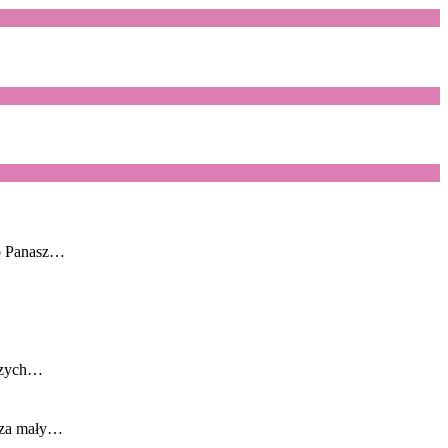
go Panasz…
rszych…
ę za mały…