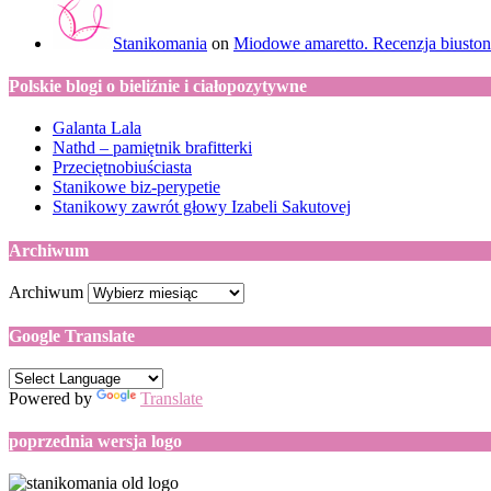
Stanikomania
on
Miodowe amaretto. Recenzja biuston
Polskie blogi o bieliźnie i ciałopozytywne
Galanta Lala
Nathd – pamiętnik brafitterki
Przeciętnobiuściasta
Stanikowe biz-perypetie
Stanikowy zawrót głowy Izabeli Sakutovej
Archiwum
Archiwum
Google Translate
Powered by
Translate
poprzednia wersja logo