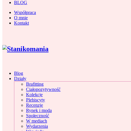
BLOG
Współpraca
O mnie
Kontakt
Blog
Działy
Brafitting
Ciałopozytywność
Kolekcje
Plebiscyty
Recenzje
Rynek i moda
Społeczność
W mediach
Wydarzenia