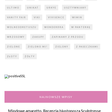
ULTIMO
UNIKAT
URKYE
USZTYWNIANY
VANITY FAIR
VIKI
VIVISENCE
WIMIN
WOLNEODRETUSZU
WONDERBRA
W PANTERKĘ
WRZOSOWY
ZAKUPY
ZAPINANY Z PRZODU
ZIELONE
ZIELONO MI!
ZIELONY
Z PASECZKAMI
ZŁOTY
ŻÓŁTY
NAJNOWSZE WPISY
Miodowe amaretto. Recenzja biustonosza Sculptresse