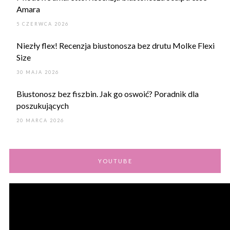
Amara
5 CZERWCA 2026
Niezły flex! Recenzja biustonosza bez drutu Molke Flexi
Size
30 MAJA 2026
Biustonosz bez fiszbin. Jak go oswoić? Poradnik dla
poszukujących
20 MARCA 2026
YOUTUBE