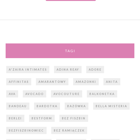
TAGI
A'ZAIRA INTIMATES
ADINA REAY
ADORE
AFFINITAS
AMARANTOWY
AMAZONKI
ANITA
AVA
AVOCADO
AVOCOUTURE
BALKONETKA
BANDEAU
BARDOTKA
BAZÓWKA
BELLA MISTERIA
BERLEI
BESTFORM
BEZ FISZBIN
BEZFISZBINOWIEC
BEZ RAMIĄCZEK