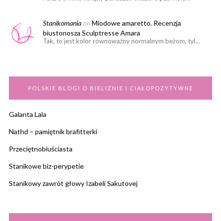
Stanikomania
Miodowe amaretto. Recenzja
on
biustonosza Sculptresse Amara
Tak, to jest kolor równoważny normalnym beżom, tyl…
POLSKIE BLOGI O BIELIŹNIE I CIAŁOPOZYTYWNE
Galanta Lala
Nathd – pamiętnik brafitterki
Przeciętnobiuściasta
Stanikowe biz-perypetie
Stanikowy zawrót głowy Izabeli Sakutovej