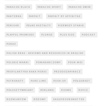
PANACHE BLACK
PANACHE SPORT
PANACHE SWIM
PANTERKA
PARFAIT
PARFAIT BY AFFINITAS
PENIUAR
PEŁNE KSZTAŁTY
PIERWSZY STANIK
PLAYFUL PROMISES
PLUNGE
PLUS SIZE
PODCAST
POKAZ
POLISH BRAS - REVIEWS AND RESOURCES IN ENGLISH
POLSKIE MARKI
POMARAŃCZOWY
POUR MOI
PROFILAKTYKA RAKA PIERSI
PRZODOZAPINACZ
PSTROKATY
PURE LIME
PUSH-UP
PÓŁGORSET
PÓŁUSZTYWNIANY
REKLAMA
ROSME
ROYCE
ROZMIARYZM
RÓŻOWY
SAGGYBOOBSMATTER