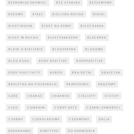
BEZRAMIĄCZKOWIEC
BEZ STANIKA
BEZSZWOWY
BEŻOWY
BIAŁY
BIELIZNA NOCNA
BIKINI
BIUSTINUUM
BIUST NA ŻYWO
BIUSTOAPKA
BIUST W RUCHU
BIUSTYSĄRÓŻNE
BLACKBRA
BLOGI O BIELIŹNIE
BLOGOSFERA
BLOGOWE
BLOG ROKU
BODY POSITIVE
BODYPOSITIVE
BODY POSITIVITY
BORDO
BRA-DETAL
BRALETKA
BRALETKA NA FISZBINACH
BRAVISSIMO
BRĄZOWY
CAKE
CHANGE
CHARNOS
CIELISTY
CIUCHY
CLEO
COMEXIM
CURVY KATE
CZARNI FAWORYCI
CZARNY
CZEKOLADOWY
CZERWONY
DALIA
DEBENHAMS
DIMITYSO
DO KARMIENIA