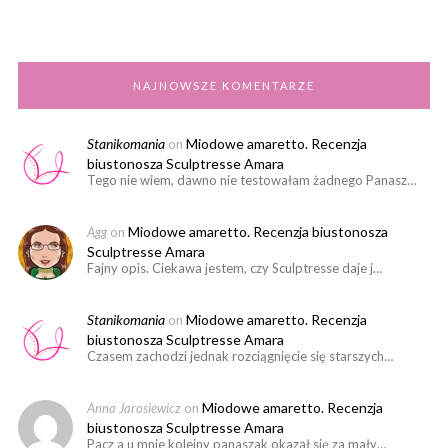
NAJNOWSZE KOMENTARZE
Stanikomania
Miodowe amaretto. Recenzja
on
biustonosza Sculptresse Amara
Tego nie wiem, dawno nie testowałam żadnego Panasz…
Miodowe amaretto. Recenzja biustonosza
Agg
on
Sculptresse Amara
Fajny opis. Ciekawa jestem, czy Sculptresse daje j…
Stanikomania
Miodowe amaretto. Recenzja
on
biustonosza Sculptresse Amara
Czasem zachodzi jednak rozciągnięcie się starszych…
Miodowe amaretto. Recenzja
Anna Jarosiewicz
on
biustonosza Sculptresse Amara
Pacz a u mnie kolejny panaszak okazał się za mały…