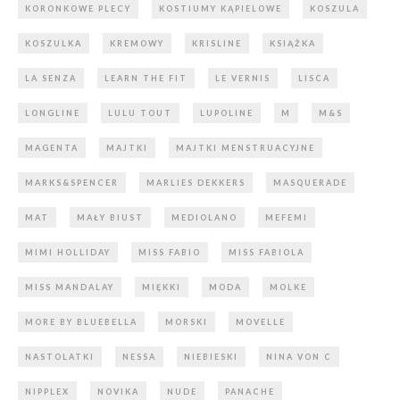
KORONKOWE PLECY
KOSTIUMY KĄPIELOWE
KOSZULA
KOSZULKA
KREMOWY
KRISLINE
KSIĄŻKA
LA SENZA
LEARN THE FIT
LE VERNIS
LISCA
LONGLINE
LULU TOUT
LUPOLINE
M
M&S
MAGENTA
MAJTKI
MAJTKI MENSTRUACYJNE
MARKS&SPENCER
MARLIES DEKKERS
MASQUERADE
MAT
MAŁY BIUST
MEDIOLANO
MEFEMI
MIMI HOLLIDAY
MISS FABIO
MISS FABIOLA
MISS MANDALAY
MIĘKKI
MODA
MOLKE
MORE BY BLUEBELLA
MORSKI
MOVELLE
NASTOLATKI
NESSA
NIEBIESKI
NINA VON C
NIPPLEX
NOVIKA
NUDE
PANACHE