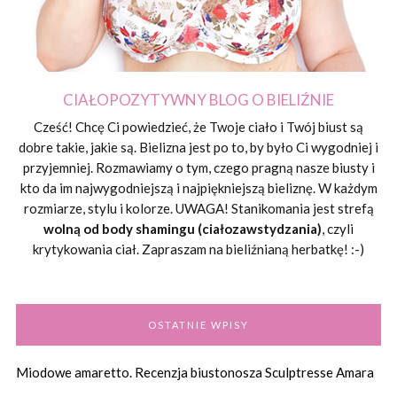
CIAŁOPOZYTYWNY BLOG O BIELIŹNIE
Cześć! Chcę Ci powiedzieć, że Twoje ciało i Twój biust są
dobre takie, jakie są. Bielizna jest po to, by było Ci wygodniej i
przyjemniej. Rozmawiamy o tym, czego pragną nasze biusty i
kto da im najwygodniejszą i najpiękniejszą bieliznę. W każdym
rozmiarze, stylu i kolorze. UWAGA! Stanikomania jest strefą
wolną od body shamingu (ciałozawstydzania)
, czyli
krytykowania ciał. Zapraszam na bieliźnianą herbatkę! :-)
OSTATNIE WPISY
Miodowe amaretto. Recenzja biustonosza Sculptresse Amara