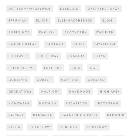
DOTYKAM=WYGRYWAM
DYSKUSJE
DYSTRYBUTORZY
EFFUNIAK
ELIXIR
ELLE MACPHERSON
ELOMI
EMPREINTE
ENGLISH
EROTYCZNY
EWA BIEN
EWA MICHALAK
FANTASIE
FAUVE
FAYREFORM
FIGLEAVES
FIOLETOWY
FRANCJA
FREYA
FREYA ACTIVE
FULL-CUP
GAIA
GG+
GORSENIA
GORSET
GORTEKS
GOSSARD
GRANATOWY
HALF-CUP
HANDMADE
HIGH APEX
HOMEWEAR
HOTMILK
INCARICO8
INSTAGRAM
KALYANI
KAMPANIA
KARMIENIE PIERSIĄ
KARMNIK
KINGA
KOLOROWY
KONKURS
KORALOWY