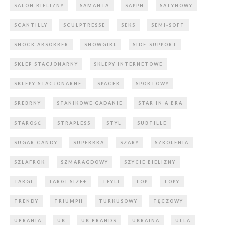
SALON BIELIZNY
SAMANTA
SAPPH
SATYNOWY
SCANTILLY
SCULPTRESSE
SEKS
SEMI-SOFT
SHOCK ABSORBER
SHOWGIRL
SIDE-SUPPORT
SKLEP STACJONARNY
SKLEPY INTERNETOWE
SKLEPY STACJONARNE
SPACER
SPORTOWY
SREBRNY
STANIKOWE GADANIE
STAR IN A BRA
STAROŚĆ
STRAPLESS
STYL
SUBTILLE
SUGAR CANDY
SUPERBRA
SZARY
SZKOLENIA
SZLAFROK
SZMARAGDOWY
SZYCIE BIELIZNY
TARGI
TARGI SIZE+
TEYLI
TOP
TOPY
TRENDY
TRIUMPH
TURKUSOWY
TĘCZOWY
UBRANIA
UK
UK BRANDS
UKRAINA
ULLA