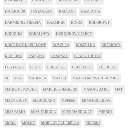
HANDMADE
HIGH APEX
HOMEWEAR
HOTMILK
INCARICO8
INSTAGRAM
KALYANI
KAMPANIA
KARMIENIE PIERSIĄ
KARMNIK
KINGA
KOLOROWY
KONKURS
KORALOWY
KORONKOWE PLECY
KOSTIUMY KĄPIELOWE
KOSZULA
KOSZULKA
KREMOWY
KRISLINE
KSIĄŻKA
LA SENZA
LEARN THE FIT
LE VERNIS
LISCA
LONGLINE
LULU TOUT
LUPOLINE
M
M&S
MAGENTA
MAJTKI
MAJTKI MENSTRUACYJNE
MARKS&SPENCER
MARLIES DEKKERS
MASQUERADE
MAT
MAŁY BIUST
MEDIOLANO
MEFEMI
MIMI HOLLIDAY
MISS FABIO
MISS FABIOLA
MISS MANDALAY
MIĘKKI
MODA
MOLKE
MORE BY BLUEBELLA
MORSKI