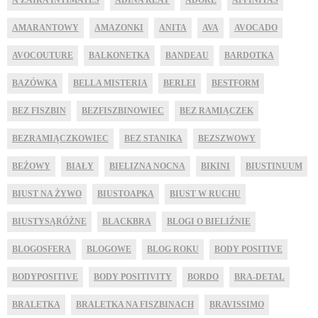
AMARANTOWY
AMAZONKI
ANITA
AVA
AVOCADO
AVOCOUTURE
BALKONETKA
BANDEAU
BARDOTKA
BAZÓWKA
BELLA MISTERIA
BERLEI
BESTFORM
BEZ FISZBIN
BEZFISZBINOWIEC
BEZ RAMIĄCZEK
BEZRAMIĄCZKOWIEC
BEZ STANIKA
BEZSZWOWY
BEŻOWY
BIAŁY
BIELIZNA NOCNA
BIKINI
BIUSTINUUM
BIUST NA ŻYWO
BIUSTOAPKA
BIUST W RUCHU
BIUSTYSĄRÓŻNE
BLACKBRA
BLOGI O BIELIŹNIE
BLOGOSFERA
BLOGOWE
BLOG ROKU
BODY POSITIVE
BODYPOSITIVE
BODY POSITIVITY
BORDO
BRA-DETAL
BRALETKA
BRALETKA NA FISZBINACH
BRAVISSIMO