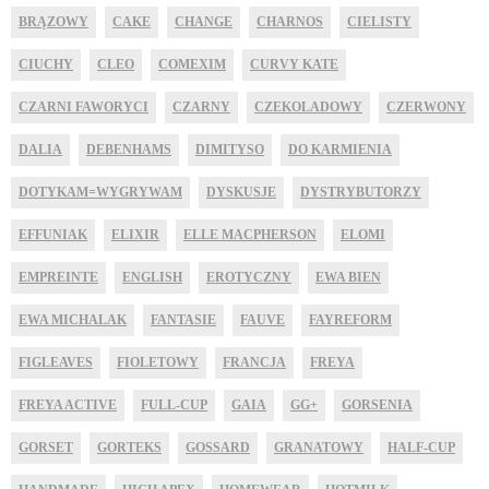
BRĄZOWY
CAKE
CHANGE
CHARNOS
CIELISTY
CIUCHY
CLEO
COMEXIM
CURVY KATE
CZARNI FAWORYCI
CZARNY
CZEKOLADOWY
CZERWONY
DALIA
DEBENHAMS
DIMITYSO
DO KARMIENIA
DOTYKAM=WYGRYWAM
DYSKUSJE
DYSTRYBUTORZY
EFFUNIAK
ELIXIR
ELLE MACPHERSON
ELOMI
EMPREINTE
ENGLISH
EROTYCZNY
EWA BIEN
EWA MICHALAK
FANTASIE
FAUVE
FAYREFORM
FIGLEAVES
FIOLETOWY
FRANCJA
FREYA
FREYA ACTIVE
FULL-CUP
GAIA
GG+
GORSENIA
GORSET
GORTEKS
GOSSARD
GRANATOWY
HALF-CUP