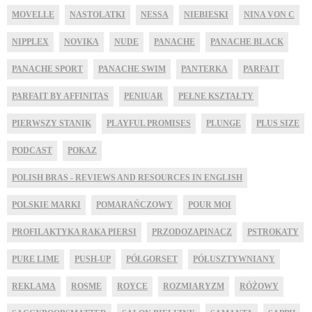
MOVELLE
NASTOLATKI
NESSA
NIEBIESKI
NINA VON C
NIPPLEX
NOVIKA
NUDE
PANACHE
PANACHE BLACK
PANACHE SPORT
PANACHE SWIM
PANTERKA
PARFAIT
PARFAIT BY AFFINITAS
PENIUAR
PEŁNE KSZTAŁTY
PIERWSZY STANIK
PLAYFUL PROMISES
PLUNGE
PLUS SIZE
PODCAST
POKAZ
POLISH BRAS - REVIEWS AND RESOURCES IN ENGLISH
POLSKIE MARKI
POMARAŃCZOWY
POUR MOI
PROFILAKTYKA RAKA PIERSI
PRZODOZAPINACZ
PSTROKATY
PURE LIME
PUSH-UP
PÓŁGORSET
PÓŁUSZTYWNIANY
REKLAMA
ROSME
ROYCE
ROZMIARYZM
RÓŻOWY