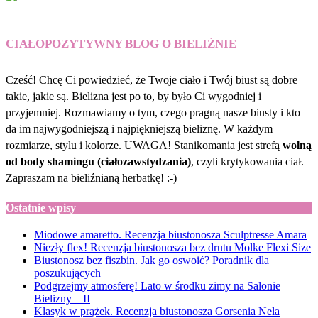
CIAŁOPOZYTYWNY BLOG O BIELIŹNIE
Cześć! Chcę Ci powiedzieć, że Twoje ciało i Twój biust są dobre
takie, jakie są. Bielizna jest po to, by było Ci wygodniej i
przyjemniej. Rozmawiamy o tym, czego pragną nasze biusty i kto
da im najwygodniejszą i najpiękniejszą bieliznę. W każdym
rozmiarze, stylu i kolorze. UWAGA! Stanikomania jest strefą
wolną
od body shamingu (ciałozawstydzania)
, czyli krytykowania ciał.
Zapraszam na bieliźnianą herbatkę! :-)
Ostatnie wpisy
Miodowe amaretto. Recenzja biustonosza Sculptresse Amara
Niezły flex! Recenzja biustonosza bez drutu Molke Flexi Size
Biustonosz bez fiszbin. Jak go oswoić? Poradnik dla
poszukujących
Podgrzejmy atmosferę! Lato w środku zimy na Salonie
Bielizny – II
Klasyk w prążek. Recenzja biustonosza Gorsenia Nela