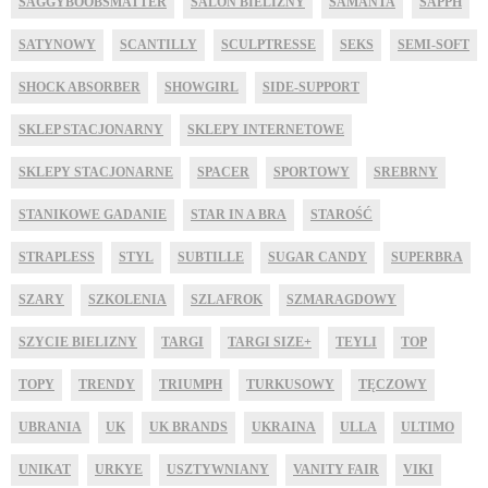
SAGGYBOOBSMATTER
SALON BIELIZNY
SAMANTA
SAPPH
SATYNOWY
SCANTILLY
SCULPTRESSE
SEKS
SEMI-SOFT
SHOCK ABSORBER
SHOWGIRL
SIDE-SUPPORT
SKLEP STACJONARNY
SKLEPY INTERNETOWE
SKLEPY STACJONARNE
SPACER
SPORTOWY
SREBRNY
STANIKOWE GADANIE
STAR IN A BRA
STAROŚĆ
STRAPLESS
STYL
SUBTILLE
SUGAR CANDY
SUPERBRA
SZARY
SZKOLENIA
SZLAFROK
SZMARAGDOWY
SZYCIE BIELIZNY
TARGI
TARGI SIZE+
TEYLI
TOP
TOPY
TRENDY
TRIUMPH
TURKUSOWY
TĘCZOWY
UBRANIA
UK
UK BRANDS
UKRAINA
ULLA
ULTIMO
UNIKAT
URKYE
USZTYWNIANY
VANITY FAIR
VIKI