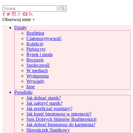
Obserwuj mnie +
Działy
Brafitting
Ciałopozytywność
Kolekcje
Plebiscyty
Rynek i moda
Recenzje
Społeczność
W mediach
Wydarzenia
Wywiady
Inne
Poradniki
Jak dobrać stanik?
Jak założyć stanik?
Jak przeliczać rozmiary?
Jak kupić biustonosz w internecie?
Spis Dobrych Sklepów Brafitterskich
Jak dobrać biustonosz do karmienia?
Słowniczek Stanikowy