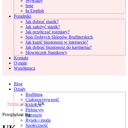
Wywiady
Inne
In English
Poradniki
Jak dobrać stanik?
Jak założyć stanik?
Jak przeliczać rozmiary?
Spis Dobrych Sklepów Brafitterskich
Jak kupić biustonosz w internecie?
Jak dobrać biustonosz do karmienia?
Słowniczek Stanikowy
Kontakt
O mnie
Współpraca
Blog
Działy
Brafitting
Ciałopozytywność
Strona główna
»
UK
Kolekcje
Plebiscyty
Przeglądasz tag:
Recenzje
Rynek i moda
Społeczność