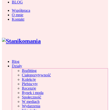
BLOG
Współpraca
O mnie
Kontakt
Blog
Działy
Brafitting
Ciałopozytywność
Kolekcje
Plebiscyty
Recenzje
Rynek i moda
Społeczność
W mediach
Wydarzenia