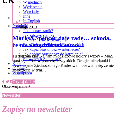
UK
W mediach
Wydarzenia
Wywiady
Inne
In English
Rynek i moda
W
Poradniki
- 21 maja 2013
Jak dobrać stanik?
Jak założyć stanik?
Marks&Spencer daje radę… szkoda,
Jak przeliczać rozmiary?
że nie wszędzie tak samo.
Spis Dobrych Sklepów Brafitterskich
Jak kupić biustonosz w internecie?
Jak dobrać biustonosz do karmienia?
Tu dojrzała klasyka, tam młodzieżowe kolory i wzory – M&S
Słowniczek Stanikowy
stara się trafiać w potrzeby wszystkich. Drogie mieszkanki i
Kontakt
bywalczynie Zjednoczonego Królestwa – obawiam się, że nie
O mnie
znajdziecie w tym…
Współpraca
Czytaj dalej
Obserwuj mnie +
Newsletter
Zapisy na newsletter