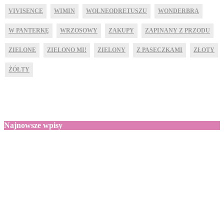
VIVISENCE
WIMIN
WOLNEODRETUSZU
WONDERBRA
W PANTERKĘ
WRZOSOWY
ZAKUPY
ZAPINANY Z PRZODU
ZIELONE
ZIELONO MI!
ZIELONY
Z PASECZKAMI
ZŁOTY
ŻÓŁTY
Najnowsze wpisy