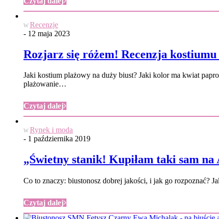
Czytaj dalej
Recenzje
W
- 12 maja 2023
Rozjarz się różem! Recenzja kostium
Jaki kostium plażowy na duży biust? Jaki kolor ma kwiat papr
plażowanie…
Czytaj dalej
Rynek i moda
W
- 1 października 2019
„Świetny stanik! Kupiłam taki sam na 
Co to znaczy: biustonosz dobrej jakości, i jak go rozpoznać? Ja
Czytaj dalej