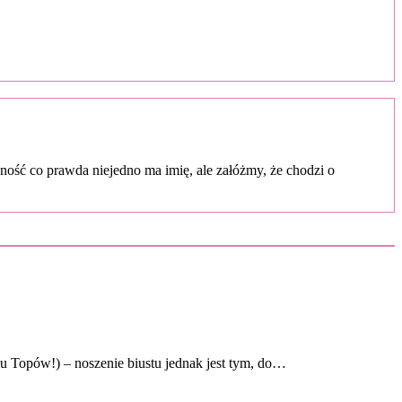
ość co prawda niejedno ma imię, ale załóżmy, że chodzi o
łu Topów!) – noszenie biustu jednak jest tym, do…