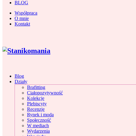
BLOG
Współpraca
O mnie
Kontakt
Blog
Działy
Brafitting
Ciałopozytywność
Kolekcje
Plebiscyty
Recenzje
Rynek i moda
Społeczność
W mediach
Wydarzenia