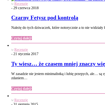
Recenzje
W
- 29 czerwca 2018
Czarny Fetysz pod kontrolą
Należę do tych dziwaczek, które notorycznie a to nie widziały
Czytaj dalej
Recenzje
W
- 21 stycznia 2017
Ty wiesz… że czasem mniej znaczy wię
W zasadzie nie jestem minimalistką i lubię przepych, ale… są
zdaniem…
Czytaj dalej
Recenzje
W
- 31 sierpnia 2015