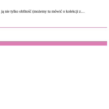
 ją nie tylko obfitość (możemy tu mówić o kolekcji z…