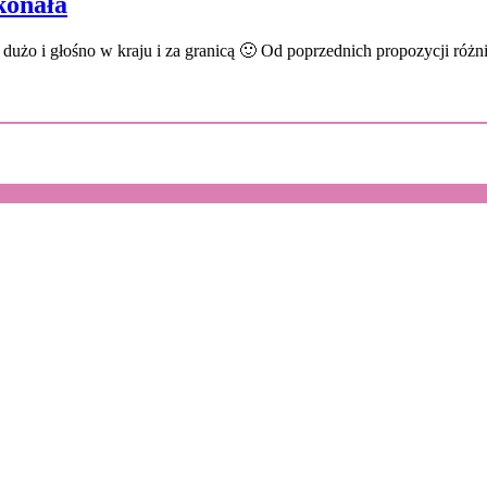
konała
dużo i głośno w kraju i za granicą 🙂 Od poprzednich propozycji różni