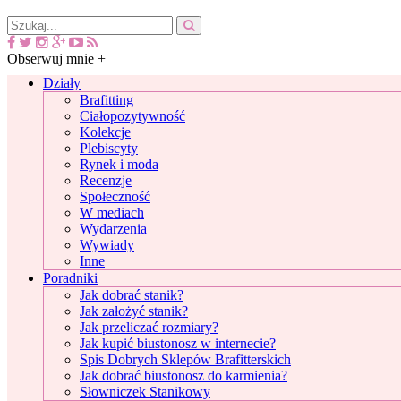
Obserwuj mnie +
Działy
Brafitting
Ciałopozytywność
Kolekcje
Plebiscyty
Rynek i moda
Recenzje
Społeczność
W mediach
Wydarzenia
Wywiady
Inne
Poradniki
Jak dobrać stanik?
Jak założyć stanik?
Jak przeliczać rozmiary?
Jak kupić biustonosz w internecie?
Spis Dobrych Sklepów Brafitterskich
Jak dobrać biustonosz do karmienia?
Słowniczek Stanikowy