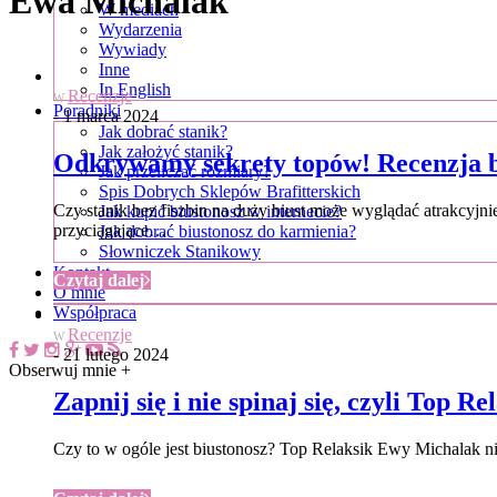
Ewa Michalak
W mediach
Wydarzenia
Wywiady
Inne
In English
Recenzje
W
Poradniki
- 1 marca 2024
Jak dobrać stanik?
Jak założyć stanik?
Odkrywamy sekrety topów! Recenzja b
Jak przeliczać rozmiary?
Spis Dobrych Sklepów Brafitterskich
Czy stanik bez fiszbin na duży biust może wyglądać atrakcyj
Jak kupić biustonosz w internecie?
przyciągające…
Jak dobrać biustonosz do karmienia?
Słowniczek Stanikowy
Kontakt
Czytaj dalej
O mnie
Współpraca
Recenzje
W
- 21 lutego 2024
Obserwuj mnie +
Zapnij się i nie spinaj się, czyli Top 
Czy to w ogóle jest biustonosz? Top Relaksik Ewy Michalak ni