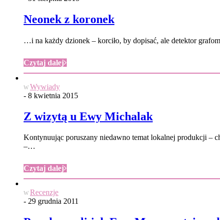
Neonek z koronek
…i na każdy dzionek – korciło, by dopisać, ale detektor graf
Czytaj dalej
Wywiady
W
- 8 kwietnia 2015
Z wizytą u Ewy Michalak
Kontynuując poruszany niedawno temat lokalnej produkcji – ch
–…
Czytaj dalej
Recenzje
W
- 29 grudnia 2011