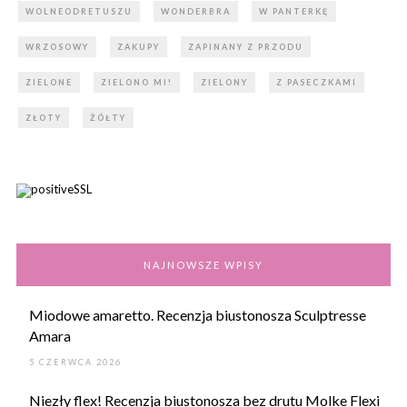
WOLNEODRETUSZU
WONDERBRA
W PANTERKĘ
WRZOSOWY
ZAKUPY
ZAPINANY Z PRZODU
ZIELONE
ZIELONO MI!
ZIELONY
Z PASECZKAMI
ZŁOTY
ŻÓŁTY
NAJNOWSZE WPISY
Miodowe amaretto. Recenzja biustonosza Sculptresse
Amara
5 CZERWCA 2026
Niezły flex! Recenzja biustonosza bez drutu Molke Flexi