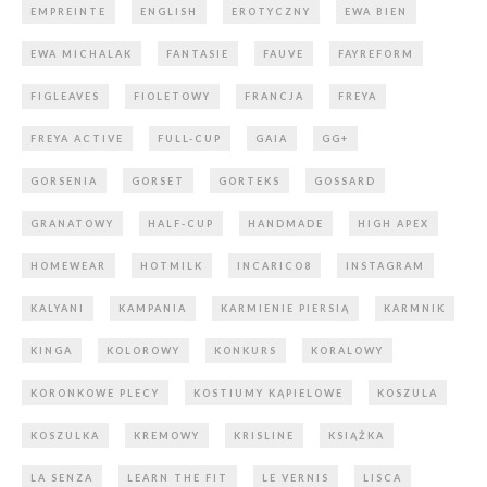
EMPREINTE
ENGLISH
EROTYCZNY
EWA BIEN
EWA MICHALAK
FANTASIE
FAUVE
FAYREFORM
FIGLEAVES
FIOLETOWY
FRANCJA
FREYA
FREYA ACTIVE
FULL-CUP
GAIA
GG+
GORSENIA
GORSET
GORTEKS
GOSSARD
GRANATOWY
HALF-CUP
HANDMADE
HIGH APEX
HOMEWEAR
HOTMILK
INCARICO8
INSTAGRAM
KALYANI
KAMPANIA
KARMIENIE PIERSIĄ
KARMNIK
KINGA
KOLOROWY
KONKURS
KORALOWY
KORONKOWE PLECY
KOSTIUMY KĄPIELOWE
KOSZULA
KOSZULKA
KREMOWY
KRISLINE
KSIĄŻKA
LA SENZA
LEARN THE FIT
LE VERNIS
LISCA