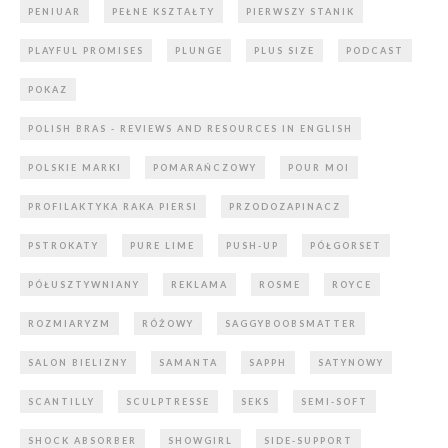
PENIUAR
PEŁNE KSZTAŁTY
PIERWSZY STANIK
PLAYFUL PROMISES
PLUNGE
PLUS SIZE
PODCAST
POKAZ
POLISH BRAS - REVIEWS AND RESOURCES IN ENGLISH
POLSKIE MARKI
POMARAŃCZOWY
POUR MOI
PROFILAKTYKA RAKA PIERSI
PRZODOZAPINACZ
PSTROKATY
PURE LIME
PUSH-UP
PÓŁGORSET
PÓŁUSZTYWNIANY
REKLAMA
ROSME
ROYCE
ROZMIARYZM
RÓŻOWY
SAGGYBOOBSMATTER
SALON BIELIZNY
SAMANTA
SAPPH
SATYNOWY
SCANTILLY
SCULPTRESSE
SEKS
SEMI-SOFT
SHOCK ABSORBER
SHOWGIRL
SIDE-SUPPORT