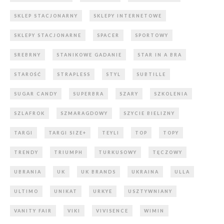
SKLEP STACJONARNY
SKLEPY INTERNETOWE
SKLEPY STACJONARNE
SPACER
SPORTOWY
SREBRNY
STANIKOWE GADANIE
STAR IN A BRA
STAROŚĆ
STRAPLESS
STYL
SUBTILLE
SUGAR CANDY
SUPERBRA
SZARY
SZKOLENIA
SZLAFROK
SZMARAGDOWY
SZYCIE BIELIZNY
TARGI
TARGI SIZE+
TEYLI
TOP
TOPY
TRENDY
TRIUMPH
TURKUSOWY
TĘCZOWY
UBRANIA
UK
UK BRANDS
UKRAINA
ULLA
ULTIMO
UNIKAT
URKYE
USZTYWNIANY
VANITY FAIR
VIKI
VIVISENCE
WIMIN