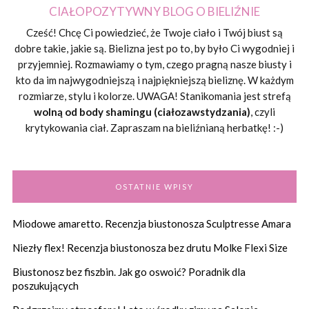
CIAŁOPOZYTYWNY BLOG O BIELIŹNIE
Cześć! Chcę Ci powiedzieć, że Twoje ciało i Twój biust są
dobre takie, jakie są. Bielizna jest po to, by było Ci wygodniej i
przyjemniej. Rozmawiamy o tym, czego pragną nasze biusty i
kto da im najwygodniejszą i najpiękniejszą bieliznę. W każdym
rozmiarze, stylu i kolorze. UWAGA! Stanikomania jest strefą
wolną od body shamingu (ciałozawstydzania)
, czyli
krytykowania ciał. Zapraszam na bieliźnianą herbatkę! :-)
OSTATNIE WPISY
Miodowe amaretto. Recenzja biustonosza Sculptresse Amara
Niezły flex! Recenzja biustonosza bez drutu Molke Flexi Size
Biustonosz bez fiszbin. Jak go oswoić? Poradnik dla
poszukujących