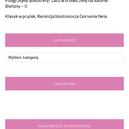
Podgrzejmy atmosferę! Lato w środku zimy na Salonie
Bielizny – II
Klasyk w prążek. Recenzja biustonosza Gorsenia Nela
KATEGORIE
FACEBOOK
NAJNOWSZE KOMENTARZE