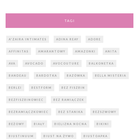
TAGI
A'ZAIRA INTIMATES
ADINA REAY
ADORE
AFFINITAS
AMARANTOWY
AMAZONKI
ANITA
AVA
AVOCADO
AVOCOUTURE
BALKONETKA
BANDEAU
BARDOTKA
BAZÓWKA
BELLA MISTERIA
BERLEI
BESTFORM
BEZ FISZBIN
BEZFISZBINOWIEC
BEZ RAMIĄCZEK
BEZRAMIĄCZKOWIEC
BEZ STANIKA
BEZSZWOWY
BEŻOWY
BIAŁY
BIELIZNA NOCNA
BIKINI
BIUSTINUUM
BIUST NA ŻYWO
BIUSTOAPKA