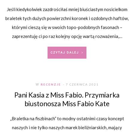
Jeśli kiedykolwiek zazdrościłaś mniej biuściastym nosicielkom
braletek tych dużych powierzchni koronek i ozdobnych haftów,
którymi cieszą się w swoich topo-podobnych fasonach –
zaprezentuję ci po raz kolejny opcję wartą rozważenia,…
CZYTAJ DALEJ
W
RECENZJE
- 7 CZERWCA 2021
Pani Kasia z Miss Fabio. Przymiarka
biustonosza Miss Fabio Kate
„Braletka na fiszbinach” to modny ostatnimi czasy koncept
naszych i nie tylko naszych marek bieliźniarskich, mający