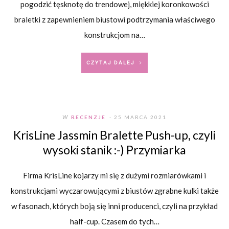
pogodzić tęsknotę do trendowej, miękkiej koronkowości
braletki z zapewnieniem biustowi podtrzymania właściwego
konstrukcjom na…
CZYTAJ DALEJ
W
RECENZJE
- 25 MARCA 2021
KrisLine Jassmin Bralette Push-up, czyli
wysoki stanik :-) Przymiarka
Firma KrisLine kojarzy mi się z dużymi rozmiarówkami i
konstrukcjami wyczarowującymi z biustów zgrabne kulki także
w fasonach, których boją się inni producenci, czyli na przykład
half-cup. Czasem do tych…