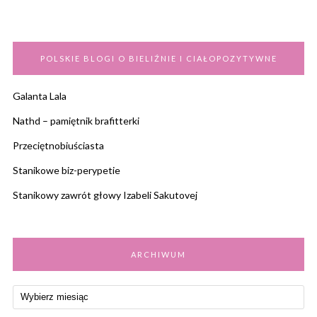
POLSKIE BLOGI O BIELIŹNIE I CIAŁOPOZYTYWNE
Galanta Lala
Nathd – pamiętnik brafitterki
Przeciętnobiuściasta
Stanikowe biz-perypetie
Stanikowy zawrót głowy Izabeli Sakutovej
ARCHIWUM