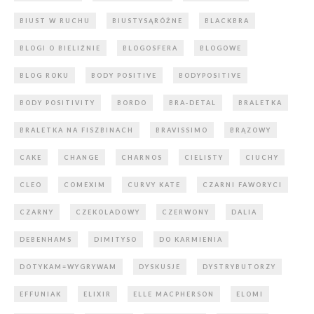
BIUST W RUCHU
BIUSTYSĄRÓŻNE
BLACKBRA
BLOGI O BIELIŹNIE
BLOGOSFERA
BLOGOWE
BLOG ROKU
BODY POSITIVE
BODYPOSITIVE
BODY POSITIVITY
BORDO
BRA-DETAL
BRALETKA
BRALETKA NA FISZBINACH
BRAVISSIMO
BRĄZOWY
CAKE
CHANGE
CHARNOS
CIELISTY
CIUCHY
CLEO
COMEXIM
CURVY KATE
CZARNI FAWORYCI
CZARNY
CZEKOLADOWY
CZERWONY
DALIA
DEBENHAMS
DIMITYSO
DO KARMIENIA
DOTYKAM=WYGRYWAM
DYSKUSJE
DYSTRYBUTORZY
EFFUNIAK
ELIXIR
ELLE MACPHERSON
ELOMI