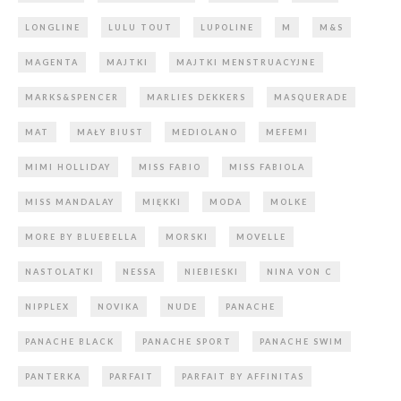
LONGLINE
LULU TOUT
LUPOLINE
M
M&S
MAGENTA
MAJTKI
MAJTKI MENSTRUACYJNE
MARKS&SPENCER
MARLIES DEKKERS
MASQUERADE
MAT
MAŁY BIUST
MEDIOLANO
MEFEMI
MIMI HOLLIDAY
MISS FABIO
MISS FABIOLA
MISS MANDALAY
MIĘKKI
MODA
MOLKE
MORE BY BLUEBELLA
MORSKI
MOVELLE
NASTOLATKI
NESSA
NIEBIESKI
NINA VON C
NIPPLEX
NOVIKA
NUDE
PANACHE
PANACHE BLACK
PANACHE SPORT
PANACHE SWIM
PANTERKA
PARFAIT
PARFAIT BY AFFINITAS