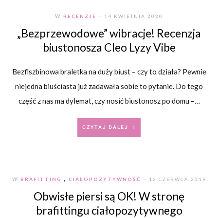
W
RECENZJE
- 14 KWIETNIA 2020
„Bezprzewodowe” wibracje! Recenzja
biustonosza Cleo Lyzy Vibe
Bezfiszbinowa braletka na duży biust – czy to działa? Pewnie
niejedna biuściasta już zadawała sobie to pytanie. Do tego
część z nas ma dylemat, czy nosić biustonosz po domu –…
CZYTAJ DALEJ
,
W
BRAFITTING
CIAŁOPOZYTYWNOŚĆ
- 13 CZERWCA 2019
Obwisłe piersi są OK! W stronę
brafittingu ciałopozytywnego