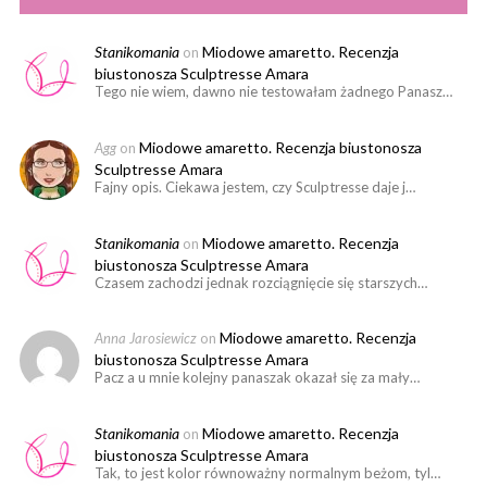
Stanikomania
Miodowe amaretto. Recenzja
on
biustonosza Sculptresse Amara
Tego nie wiem, dawno nie testowałam żadnego Panasz…
Miodowe amaretto. Recenzja biustonosza
Agg
on
Sculptresse Amara
Fajny opis. Ciekawa jestem, czy Sculptresse daje j…
Stanikomania
Miodowe amaretto. Recenzja
on
biustonosza Sculptresse Amara
Czasem zachodzi jednak rozciągnięcie się starszych…
Miodowe amaretto. Recenzja
Anna Jarosiewicz
on
biustonosza Sculptresse Amara
Pacz a u mnie kolejny panaszak okazał się za mały…
Stanikomania
Miodowe amaretto. Recenzja
on
biustonosza Sculptresse Amara
Tak, to jest kolor równoważny normalnym beżom, tyl…