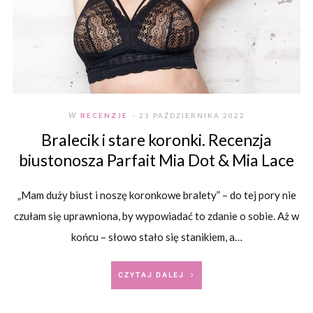
W
RECENZJE
- 21 PAŹDZIERNIKA 2022
Bralecik i stare koronki. Recenzja
biustonosza Parfait Mia Dot & Mia Lace
„Mam duży biust i noszę koronkowe bralety” – do tej pory nie
czułam się uprawniona, by wypowiadać to zdanie o sobie. Aż w
końcu – słowo stało się stanikiem, a…
CZYTAJ DALEJ