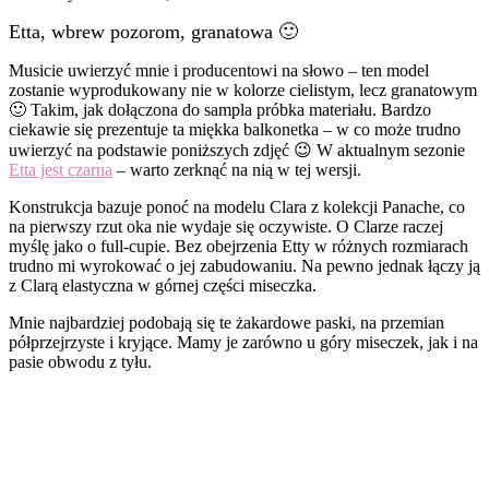
Etta, wbrew pozorom, granatowa 🙂
Musicie uwierzyć mnie i producentowi na słowo – ten model
zostanie wyprodukowany nie w kolorze cielistym, lecz granatowym
🙂 Takim, jak dołączona do sampla próbka materiału. Bardzo
ciekawie się prezentuje ta miękka balkonetka – w co może trudno
uwierzyć na podstawie poniższych zdjęć 😉 W aktualnym sezonie
Etta jest czarna
– warto zerknąć na nią w tej wersji.
Konstrukcja bazuje ponoć na modelu Clara z kolekcji Panache, co
na pierwszy rzut oka nie wydaje się oczywiste. O Clarze raczej
myślę jako o full-cupie. Bez obejrzenia Etty w różnych rozmiarach
trudno mi wyrokować o jej zabudowaniu. Na pewno jednak łączy ją
z Clarą elastyczna w górnej części miseczka.
Mnie najbardziej podobają się te żakardowe paski, na przemian
półprzejrzyste i kryjące. Mamy je zarówno u góry miseczek, jak i na
pasie obwodu z tyłu.