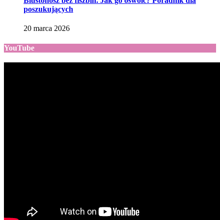
Biustonosz bez fiszbin. Jak go oswoić? Poradnik dla
poszukujących
20 marca 2026
YouTube