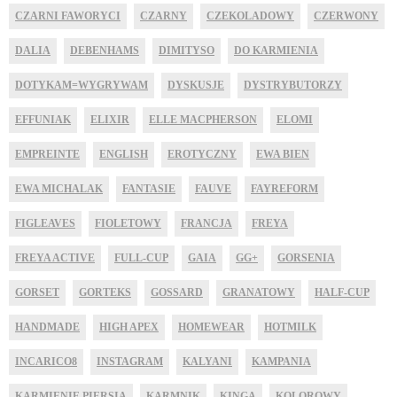
CZARNI FAWORYCI
CZARNY
CZEKOLADOWY
CZERWONY
DALIA
DEBENHAMS
DIMITYSO
DO KARMIENIA
DOTYKAM=WYGRYWAM
DYSKUSJE
DYSTRYBUTORZY
EFFUNIAK
ELIXIR
ELLE MACPHERSON
ELOMI
EMPREINTE
ENGLISH
EROTYCZNY
EWA BIEN
EWA MICHALAK
FANTASIE
FAUVE
FAYREFORM
FIGLEAVES
FIOLETOWY
FRANCJA
FREYA
FREYA ACTIVE
FULL-CUP
GAIA
GG+
GORSENIA
GORSET
GORTEKS
GOSSARD
GRANATOWY
HALF-CUP
HANDMADE
HIGH APEX
HOMEWEAR
HOTMILK
INCARICO8
INSTAGRAM
KALYANI
KAMPANIA
KARMIENIE PIERSIĄ
KARMNIK
KINGA
KOLOROWY