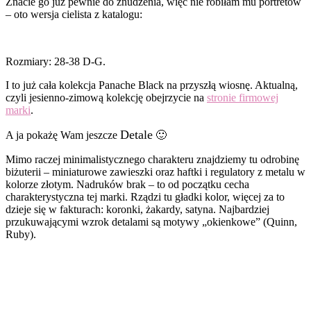
Znacie go już pewnie do znudzenia, więc nie robiłam mu portretów
– oto wersja cielista z katalogu:
Rozmiary: 28-38 D-G.
I to już cała kolekcja Panache Black na przyszłą wiosnę. Aktualną,
czyli jesienno-zimową kolekcję obejrzycie na
stronie firmowej
marki
.
Detale
A ja pokażę Wam jeszcze
🙂
Mimo raczej minimalistycznego charakteru znajdziemy tu odrobinę
biżuterii – miniaturowe zawieszki oraz haftki i regulatory z metalu w
kolorze złotym. Nadruków brak – to od początku cecha
charakterystyczna tej marki. Rządzi tu gładki kolor, więcej za to
dzieje się w fakturach: koronki, żakardy, satyna. Najbardziej
przukuwającymi wzrok detalami są motywy „okienkowe” (Quinn,
Ruby).