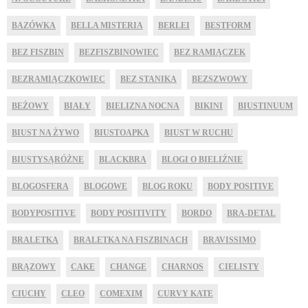
BAZÓWKA
BELLA MISTERIA
BERLEI
BESTFORM
BEZ FISZBIN
BEZFISZBINOWIEC
BEZ RAMIĄCZEK
BEZRAMIĄCZKOWIEC
BEZ STANIKA
BEZSZWOWY
BEŻOWY
BIAŁY
BIELIZNA NOCNA
BIKINI
BIUSTINUUM
BIUST NA ŻYWO
BIUSTOAPKA
BIUST W RUCHU
BIUSTYSĄRÓŻNE
BLACKBRA
BLOGI O BIELIŹNIE
BLOGOSFERA
BLOGOWE
BLOG ROKU
BODY POSITIVE
BODYPOSITIVE
BODY POSITIVITY
BORDO
BRA-DETAL
BRALETKA
BRALETKA NA FISZBINACH
BRAVISSIMO
BRĄZOWY
CAKE
CHANGE
CHARNOS
CIELISTY
CIUCHY
CLEO
COMEXIM
CURVY KATE