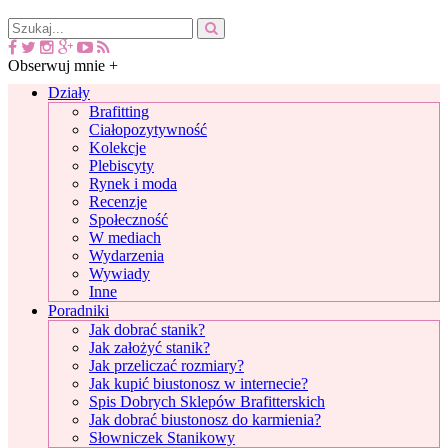
Obserwuj mnie +
Działy
Brafitting
Ciałopozytywność
Kolekcje
Plebiscyty
Rynek i moda
Recenzje
Społeczność
W mediach
Wydarzenia
Wywiady
Inne
Poradniki
Jak dobrać stanik?
Jak założyć stanik?
Jak przeliczać rozmiary?
Jak kupić biustonosz w internecie?
Spis Dobrych Sklepów Brafitterskich
Jak dobrać biustonosz do karmienia?
Słowniczek Stanikowy