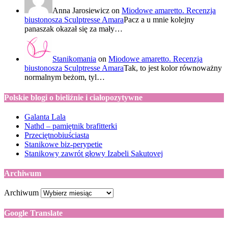
Anna Jarosiewicz
on
Miodowe amaretto. Recenzja
biustonosza Sculptresse Amara
Pacz a u mnie kolejny
panaszak okazał się za mały…
Stanikomania
on
Miodowe amaretto. Recenzja
biustonosza Sculptresse Amara
Tak, to jest kolor równoważny
normalnym beżom, tyl…
Polskie blogi o bieliźnie i ciałopozytywne
Galanta Lala
Nathd – pamiętnik brafitterki
Przeciętnobiuściasta
Stanikowe biz-perypetie
Stanikowy zawrót głowy Izabeli Sakutovej
Archiwum
Archiwum
Google Translate