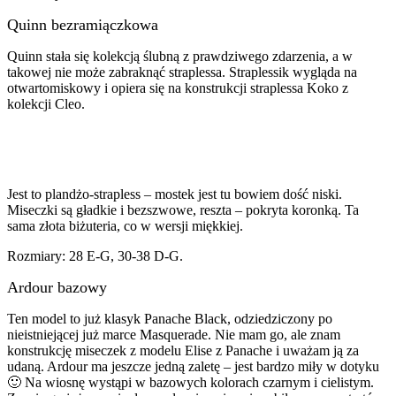
Quinn bezramiączkowa
Quinn stała się kolekcją ślubną z prawdziwego zdarzenia, a w
takowej nie może zabraknąć straplessa. Straplessik wygląda na
otwartomiskowy i opiera się na konstrukcji straplessa Koko z
kolekcji Cleo.
Jest to plandżo-strapless – mostek jest tu bowiem dość niski.
Miseczki są gładkie i bezszwowe, reszta – pokryta koronką. Ta
sama złota biżuteria, co w wersji miękkiej.
Rozmiary: 28 E-G, 30-38 D-G.
Ardour bazowy
Ten model to już klasyk Panache Black, odziedziczony po
nieistniejącej już marce Masquerade. Nie mam go, ale znam
konstrukcję miseczek z modelu Elise z Panache i uważam ją za
udaną. Ardour ma jeszcze jedną zaletę – jest bardzo miły w dotyku
🙂 Na wiosnę wystąpi w bazowych kolorach czarnym i cielistym.