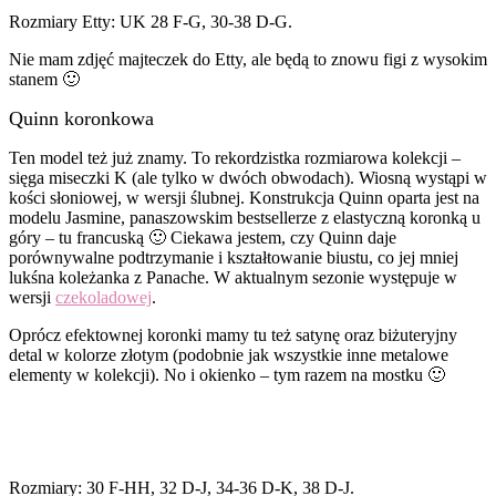
Rozmiary Etty: UK 28 F-G, 30-38 D-G.
Nie mam zdjęć majteczek do Etty, ale będą to znowu figi z wysokim
stanem 🙂
Quinn koronkowa
Ten model też już znamy. To rekordzistka rozmiarowa kolekcji –
sięga miseczki K (ale tylko w dwóch obwodach). Wiosną wystąpi w
kości słoniowej, w wersji ślubnej. Konstrukcja Quinn oparta jest na
modelu Jasmine, panaszowskim bestsellerze z elastyczną koronką u
góry – tu francuską 🙂 Ciekawa jestem, czy Quinn daje
porównywalne podtrzymanie i kształtowanie biustu, co jej mniej
lukśna koleżanka z Panache. W aktualnym sezonie występuje w
wersji
czekoladowej
.
Oprócz efektownej koronki mamy tu też satynę oraz biżuteryjny
detal w kolorze złotym (podobnie jak wszystkie inne metalowe
elementy w kolekcji). No i okienko – tym razem na mostku 🙂
Rozmiary: 30 F-HH, 32 D-J, 34-36 D-K, 38 D-J.