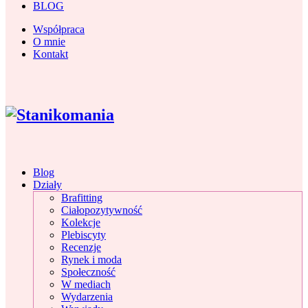
BLOG
Współpraca
O mnie
Kontakt
Blog
Działy
Brafitting
Ciałopozytywność
Kolekcje
Plebiscyty
Recenzje
Rynek i moda
Społeczność
W mediach
Wydarzenia