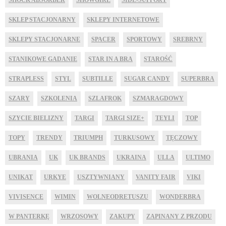
SKLEP STACJONARNY
SKLEPY INTERNETOWE
SKLEPY STACJONARNE
SPACER
SPORTOWY
SREBRNY
STANIKOWE GADANIE
STAR IN A BRA
STAROŚĆ
STRAPLESS
STYL
SUBTILLE
SUGAR CANDY
SUPERBRA
SZARY
SZKOLENIA
SZLAFROK
SZMARAGDOWY
SZYCIE BIELIZNY
TARGI
TARGI SIZE+
TEYLI
TOP
TOPY
TRENDY
TRIUMPH
TURKUSOWY
TĘCZOWY
UBRANIA
UK
UK BRANDS
UKRAINA
ULLA
ULTIMO
UNIKAT
URKYE
USZTYWNIANY
VANITY FAIR
VIKI
VIVISENCE
WIMIN
WOLNEODRETUSZU
WONDERBRA
W PANTERKĘ
WRZOSOWY
ZAKUPY
ZAPINANY Z PRZODU