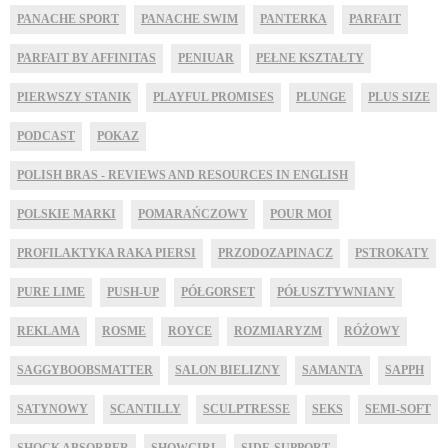
PANACHE SPORT
PANACHE SWIM
PANTERKA
PARFAIT
PARFAIT BY AFFINITAS
PENIUAR
PEŁNE KSZTAŁTY
PIERWSZY STANIK
PLAYFUL PROMISES
PLUNGE
PLUS SIZE
PODCAST
POKAZ
POLISH BRAS - REVIEWS AND RESOURCES IN ENGLISH
POLSKIE MARKI
POMARAŃCZOWY
POUR MOI
PROFILAKTYKA RAKA PIERSI
PRZODOZAPINACZ
PSTROKATY
PURE LIME
PUSH-UP
PÓŁGORSET
PÓŁUSZTYWNIANY
REKLAMA
ROSME
ROYCE
ROZMIARYZM
RÓŻOWY
SAGGYBOOBSMATTER
SALON BIELIZNY
SAMANTA
SAPPH
SATYNOWY
SCANTILLY
SCULPTRESSE
SEKS
SEMI-SOFT
SHOCK ABSORBER
SHOWGIRL
SIDE-SUPPORT