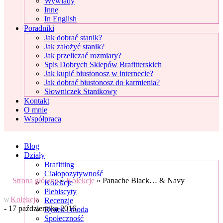
Wywiady
Inne
In English
Poradniki
Jak dobrać stanik?
Jak założyć stanik?
Jak przeliczać rozmiary?
Spis Dobrych Sklepów Brafitterskich
Jak kupić biustonosz w internecie?
Jak dobrać biustonosz do karmienia?
Słowniczek Stanikowy
Kontakt
O mnie
Współpraca
Blog
Działy
Brafitting
Ciałopozytywność
Strona główna
»
Kolekcje
»
Panache Black… & Navy
Kolekcje
Plebiscyty
Kolekcje
Recenzje
W
- 17 października 2016
Rynek i moda
Społeczność