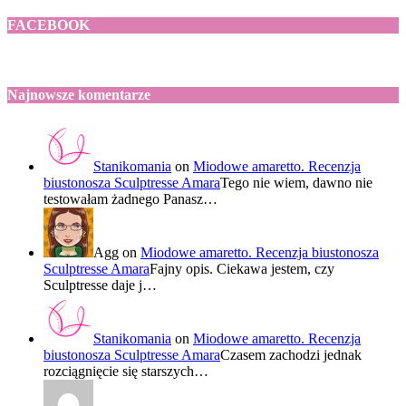
FACEBOOK
Najnowsze komentarze
Stanikomania
on
Miodowe amaretto. Recenzja
biustonosza Sculptresse Amara
Tego nie wiem, dawno nie
testowałam żadnego Panasz…
Agg
on
Miodowe amaretto. Recenzja biustonosza
Sculptresse Amara
Fajny opis. Ciekawa jestem, czy
Sculptresse daje j…
Stanikomania
on
Miodowe amaretto. Recenzja
biustonosza Sculptresse Amara
Czasem zachodzi jednak
rozciągnięcie się starszych…