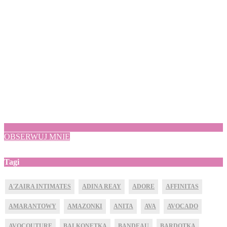
OBSERWUJ MNIE
Tagi
A'ZAIRA INTIMATES
ADINA REAY
ADORE
AFFINITAS
AMARANTOWY
AMAZONKI
ANITA
AVA
AVOCADO
AVOCOUTURE
BALKONETKA
BANDEAU
BARDOTKA