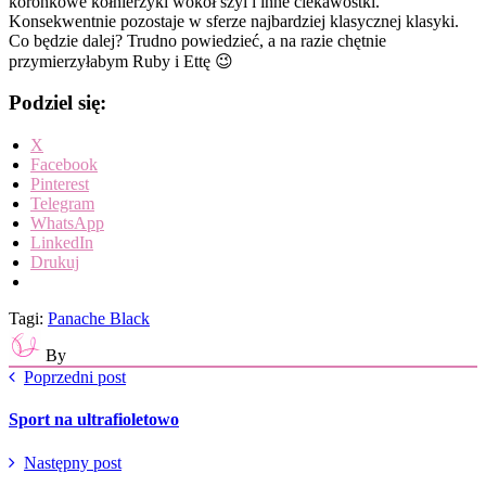
koronkowe kołnierzyki wokół szyi i inne ciekawostki.
Konsekwentnie pozostaje w sferze najbardziej klasycznej klasyki.
Co będzie dalej? Trudno powiedzieć, a na razie chętnie
przymierzyłabym Ruby i Ettę 😉
Podziel się:
X
Facebook
Pinterest
Telegram
WhatsApp
LinkedIn
Drukuj
Tagi:
Panache Black
By
Poprzedni post
Sport na ultrafioletowo
Następny post