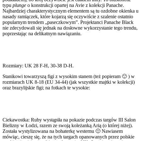
typu
plunge
o konstrukcji opartej na Avie z kolekcji Panache.
Najbardziej charakterystycznym elementem są tu ozdobne okienka u
nasady ramiączek, które kojarzą się oczywiście z szalenie ostatnio
popularnym trendem „paseczkowym”. Projektanci Panache Black
nie zdecydowali się jednak na dosłowne wykorzystanie tego trendu,
poprzestając na delikatnym nawiązaniu.
Rozmiary: UK 28 F-H, 30-38 D-H.
Stanikowi towarzyszą figi z wysokim stanem (też popieram 🙂 ) w
rozmiarach UK 8-18 (EU 34-44) (jak wszystkie majtki w kolekcji)
oraz brazylijskie figi; na fotkach te wysokie:
Ciekawostka: Ruby wystąpiła na pokazie podczas targów III Salon
Bielizny w Łodzi, razem ze swoją koleżanką Arią (o której niżej).
Została wystylizowana na bohaterkę westernu 🙂 Nawiasem
mówiąc, cieszę się, że na tych targach opanowanych przez polskie