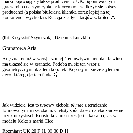
marki pojawiają się także producenci z UK. Są oni ważnymi
graczami na naszym rynku, z którym muszą liczyć się polscy
producenci (a polska biuściasta klientka coraz lepiej na tej
konkurencji wychodzi). Relacja z całych targów wkrótce 🙂
(fot. Krzysztof Szymczak, „Dziennik Łódzki”)
Granatowa Aria
Arię znamy już w wersji czarnej. Ten usztywniany plandż wiosną
ma ukazać się w granacie. Podoba mi się ten wzór z
geometrycznym układem koronek. Kojarzy mi się ze stylem art
deco, którego jestem fanką 🙂
Jak widzicie, jest to typowy głęboki
plunge
z termicznie
formowanymi miseczkami. Cielisty spód daje z daleka złudzenie
przezroczystości. Konstrukcja miseczek jest taka sama, jak w
modelu Koko z marki Cleo.
Rozmiary: UK 28 F-H, 30-38 D-H.