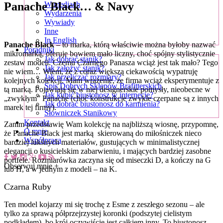
Panache Black… & Navy
W mediach
Wydarzenia
Wywiady
Inne
In English
Panache Black
– to marka, którą właściwie można byłoby nazwać
Poradniki
mikromarką, oferuje bowiem mało liczny, choć spójny stylistycznie
Jak dobrać stanik?
zestaw modeli. Czemu Czarnego Panasza wciąż jest tak mało? Tego
Jak założyć stanik?
nie wiem… Wiem, że z coraz większą ciekawością wypatruję
Jak przeliczać rozmiary?
kolejnych kolekcji. Mam wrażenie, że firma wciąż eksperymentuje z
Spis Dobrych Sklepów Brafitterskich
tą marką. Pojawiają się w niej designerskie pomysły, nieobecne w
Jak kupić biustonosz w internecie?
„zwykłym” Panache (choć konstrukcje zwykle czerpane są z innych
Jak dobrać biustonosz do karmienia?
marek tej firmy).
Słowniczek Stanikowy
Kontakt
Zanim przedstawię Wam kolekcję na najbliższą wiosnę, przypomnę,
O mnie
że Panache Black jest marką skierowaną do miłośniczek nieco
Współpraca
bardziej lukśnych materiałów, gustujących w minimalistycznej
elegancji o kusicielskim zabarwieniu, i mających bardziej zasobne
portfele. Rozmiarówka zaczyna się od miseczki D, a kończy na G
Obserwuj mnie +
lub H, a w jednym z modeli – na K.
Czarna Ruby
Ten model kojarzy mi się trochę z Esme z zeszłego sezonu – ale
tylko za sprawą półprzejrzystej koronki (podszytej cielistym
podkładem), bo krój oczywiście jest całkiem inny. To biustonosz