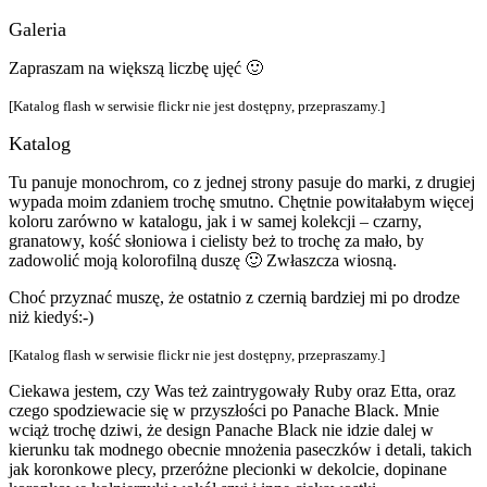
Galeria
Zapraszam na większą liczbę ujęć 🙂
[Katalog flash w serwisie flickr nie jest dostępny, przepraszamy.]
Katalog
Tu panuje monochrom, co z jednej strony pasuje do marki, z drugiej
wypada moim zdaniem trochę smutno. Chętnie powitałabym więcej
koloru zarówno w katalogu, jak i w samej kolekcji – czarny,
granatowy, kość słoniowa i cielisty beż to trochę za mało, by
zadowolić moją kolorofilną duszę 🙂 Zwłaszcza wiosną.
Choć przyznać muszę, że ostatnio z czernią bardziej mi po drodze
niż kiedyś:-)
[Katalog flash w serwisie flickr nie jest dostępny, przepraszamy.]
Ciekawa jestem, czy Was też zaintrygowały Ruby oraz Etta, oraz
czego spodziewacie się w przyszłości po Panache Black. Mnie
wciąż trochę dziwi, że design Panache Black nie idzie dalej w
kierunku tak modnego obecnie mnożenia paseczków i detali, takich
jak koronkowe plecy, przeróżne plecionki w dekolcie, dopinane