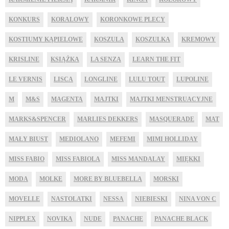
KONKURS
KORALOWY
KORONKOWE PLECY
KOSTIUMY KĄPIELOWE
KOSZULA
KOSZULKA
KREMOWY
KRISLINE
KSIĄŻKA
LA SENZA
LEARN THE FIT
LE VERNIS
LISCA
LONGLINE
LULU TOUT
LUPOLINE
M
M&S
MAGENTA
MAJTKI
MAJTKI MENSTRUACYJNE
MARKS&SPENCER
MARLIES DEKKERS
MASQUERADE
MAT
MAŁY BIUST
MEDIOLANO
MEFEMI
MIMI HOLLIDAY
MISS FABIO
MISS FABIOLA
MISS MANDALAY
MIĘKKI
MODA
MOLKE
MORE BY BLUEBELLA
MORSKI
MOVELLE
NASTOLATKI
NESSA
NIEBIESKI
NINA VON C
NIPPLEX
NOVIKA
NUDE
PANACHE
PANACHE BLACK