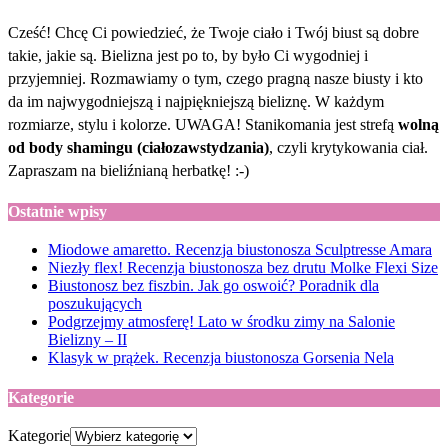
Cześć! Chcę Ci powiedzieć, że Twoje ciało i Twój biust są dobre
takie, jakie są. Bielizna jest po to, by było Ci wygodniej i
przyjemniej. Rozmawiamy o tym, czego pragną nasze biusty i kto
da im najwygodniejszą i najpiękniejszą bieliznę. W każdym
rozmiarze, stylu i kolorze. UWAGA! Stanikomania jest strefą
wolną
od body shamingu (ciałozawstydzania)
, czyli krytykowania ciał.
Zapraszam na bieliźnianą herbatkę! :-)
Ostatnie wpisy
Miodowe amaretto. Recenzja biustonosza Sculptresse Amara
Niezły flex! Recenzja biustonosza bez drutu Molke Flexi Size
Biustonosz bez fiszbin. Jak go oswoić? Poradnik dla
poszukujących
Podgrzejmy atmosferę! Lato w środku zimy na Salonie
Bielizny – II
Klasyk w prążek. Recenzja biustonosza Gorsenia Nela
Kategorie
Kategorie