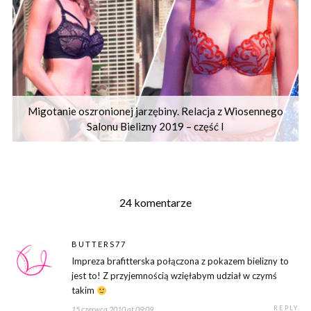
Migotanie oszronionej jarzębiny. Relacja z Wiosennego
Salonu Bielizny 2019 – część I
24 komentarze
BUTTERS77
Impreza brafitterska połączona z pokazem bielizny to
jest to! Z przyjemnością wzięłabym udział w czymś
takim
REPLY
15 czerwca 2010 at 09:09