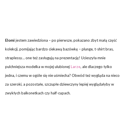
Elomi
jestem zawiedziona – po pierwsze, pokazano zbyt małą część
kolekcji, pomijając bardzo ciekawą bazówkę – plunge, t-shirt bras,
straplessy… one też zasługują na prezentację! Ucieszyła mnie
pulchniejsza modelka w mojej ulubionej
Larze
, ale dlaczego tylko
jedna, i czemu w ogóle się nie uśmiecha? Obwód też wygląda na nieco
za szeroki, a pozostałe, szczupłe dziewczyny lepiej wyglądałyby w
zwykłych balkonetkach czy half-cupach.