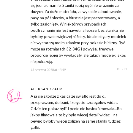
się jednak marnie. Staniki robią ogólnie wrażenie za
dużych. Za dużo materiału, za wysokie zabudowanie,
pasy na pół pleców, a biust nie jest prezentowany, a
tylko zasłonięty. W niektórych przypadkach
podtrzymanie nie jest nawet najlepsze, bez stanika nie
byłoby pewnie większej różnicy. Idealne figury modelek
nie wystarczą moim zdaniem przy pokazie bielizny. Być
może na rozmiarach 32-34G i powyżej, freyowe
proporcje lepiej by wyglądały, ale takich modelek jakoś
nie pokazują.
REPLY
15 czerwca 2010 at 13:49
ALEKSANDRALM
A ja sie zgodze z kasica ze swiatlo jest do d..
przepraszam, do bani, i ze gucio szczegolow widac.
Gdzie ten pokaz byl? I penie nie kasica filmowala…Bo
jakby filmowala to by bylo wiecej detali widac – na
pewno byloby wiecej zblizen na same staniki tudziez
gatki.