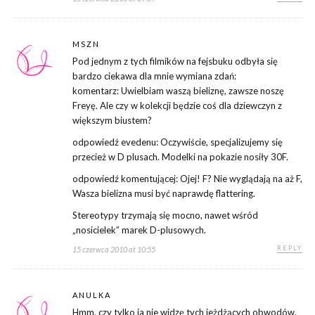
MSZN
Pod jednym z tych filmików na fejsbuku odbyła się
bardzo ciekawa dla mnie wymiana zdań:
komentarz: Uwielbiam waszą bieliznę, zawsze noszę
Freyę. Ale czy w kolekcji będzie coś dla dziewczyn z
większym biustem?
odpowiedź evedenu: Oczywiście, specjalizujemy się
przecież w D plusach. Modelki na pokazie nosiły 30F.
odpowiedź komentującej: Ojej! F? Nie wyglądają na aż F,
Wasza bielizna musi być naprawdę flattering.
Stereotypy trzymają się mocno, nawet wśród
„nosicielek” marek D-plusowych.
REPLY
15 czerwca 2010 at 10:55
ANULKA
Hmm, czy tylko ja nie widzę tych jeżdżących obwodów,