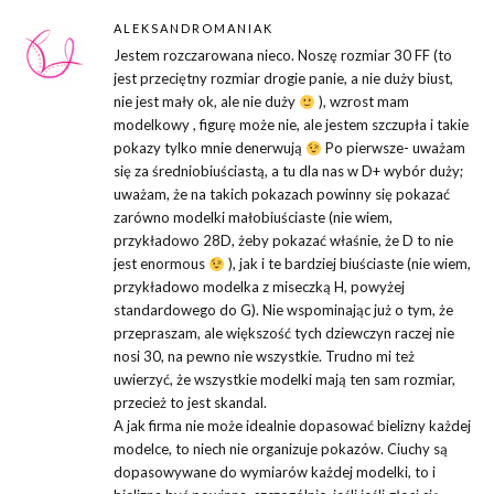
ALEKSANDROMANIAK
Jestem rozczarowana nieco. Noszę rozmiar 30 FF (to
jest przeciętny rozmiar drogie panie, a nie duży biust,
nie jest mały ok, ale nie duży
), wzrost mam
modelkowy , figurę może nie, ale jestem szczupła i takie
pokazy tylko mnie denerwują
Po pierwsze- uważam
się za średniobiuściastą, a tu dla nas w D+ wybór duży;
uważam, że na takich pokazach powinny się pokazać
zarówno modelki małobiuściaste (nie wiem,
przykładowo 28D, żeby pokazać właśnie, że D to nie
jest enormous
), jak i te bardziej biuściaste (nie wiem,
przykładowo modelka z miseczką H, powyżej
standardowego do G). Nie wspominając już o tym, że
przepraszam, ale większość tych dziewczyn raczej nie
nosi 30, na pewno nie wszystkie. Trudno mi też
uwierzyć, że wszystkie modelki mają ten sam rozmiar,
przecież to jest skandal.
A jak firma nie może idealnie dopasować bielizny każdej
modelce, to niech nie organizuje pokazów. Ciuchy są
dopasowywane do wymiarów każdej modelki, to i