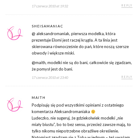
REPLY
17 czerwca 2010 at 19:32
SHEISAMANIAC
@ aleksandromaniak, pierwsza modelka, która
prezentuje Elomi jest raczej krągła. A ta linia jest
skierowana równocześnie do pań, które noszą szersze
obwody i większe miski.
@maith, modelki nie są do bani, całkowicie się zgadzam,
że pomysł jest do bani.
REPLY
17 czerwca 2010 at 23:40
MAITH
Podpisuję się pod wszystkimi opiniami z ostatniego
komentarza Aleksandromaniaka
Ludeczko, nie sugeruj, że gdziekolwiek modelki „nie
miały biustu”, bo to bez sensu, przecież zawsze mają, to
tylko nikomu niepotrzebne obraźliwe określenie.
Natomiast zgadzam się z Tobą w jednym – też uważam,