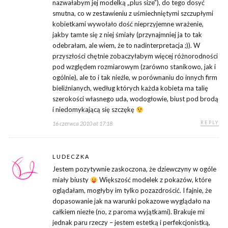
nazwałabym jej modelką „plus size”), do tego dosyć
smutna, co w zestawieniu z uśmiechniętymi szczupłymi
kobietkami wywołało dość nieprzyjemne wrażenie,
jakby tamte się z niej śmiały (przynajmniej ja to tak
odebrałam, ale wiem, że to nadinterpretacja ;)). W
przyszłości chętnie zobaczyłabym więcej różnorodności
pod względem rozmiarowym (zarówno stanikowo, jak i
ogólnie), ale to i tak nieźle, w porównaniu do innych firm
bieliźnianych, według których każda kobieta ma talię
szerokości własnego uda, wodogłowie, biust pod brodą
i niedomykającą się szczękę
REPLY
16 czerwca 2010 at 17:18
LUDECZKA
Jestem pozytywnie zaskoczona, że dziewczyny w ogóle
miały biusty
Większość modelek z pokazów, które
oglądałam, mogłyby im tylko pozazdrościć. I fajnie, że
dopasowanie jak na warunki pokazowe wyglądało na
całkiem niezłe (no, z paroma wyjątkami). Brakuje mi
jednak paru rzeczy – jestem estetką i perfekcjonistką,