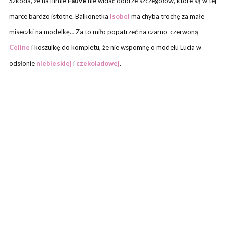
Szkoda, że na filmie
Fauve
nie widać dobrze szczegółów, które są w tej
marce bardzo istotne. Balkonetka
Isobel
ma chyba trochę za małe
miseczki na modelkę… Za to miło popatrzeć na czarno-czerwoną
Celine
i koszulkę do kompletu, że nie wspomnę o modelu Lucia w
odsłonie
niebieskiej
i
czekoladowej
.