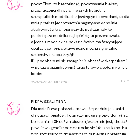
pokaz Elomi to bezczelność, pokazywanie bielizny
przeznaczonej dla pulchniejszych kobiet na
szczuplutkich modelkach z jeżdżącymi obwodami, to dla
mnie przekaz jednoznacznie negatywny odnośnie
atrakcyjności tych pierwszych; podczas gdy to
pulchniejsza modelka najlepiej się tu prezentowała.
a jedna z modelek na pokazie Active ma fascynująco
opalizujące nogi, ciekawe gdzie można się w takie
szaleństwo zaopatrzyć;P
iii… podobało mi się zastąpienie obcasów skarpetkami
w pokazie piżamkowym:) takie to było ciepłe, miłe i dla
kobiet
REPLY
15 czerwca 2010 at 11:24
PIERWSZALITERA
Dla mnie Freya pokazała znowu, że produkuje staniki
dla dużych biustów. To znaczy mogę się tego domyślać,
bo rozmiar 30F dużym biustem jeszcze nie jest, chociaż
pewnie w agencji modelek trochę się już naszukano. Na
tych szczuplutkich dziewczynach ta bielizna prezentuje