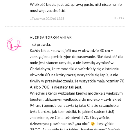
Wielkość biustu jest też sprawą gustu, nikt niczemu nie
musi więc zazdrościć.
REPLY
17 czerwca 2010 at 15:38
ALEKSANDROMANIAK
Też prawda.
Każdy biust – nawet jeśli ma w obwodzie 80 cm –
zasługuje na perfekcyjne dopasowanie. Biuściastość dla
mnie jest stanem umysłu, a nie kwestią wymiarów.
Chciałabym, że te modelki dowiedziały się o istnieniu
obwodu 60, na który raczej wszystkie się łapią, a nie
tkwiły w przeświadczeniu, że wszystkie mają rozmiar 70
A albo 70 B, a niestety tak jest.
W jednej agencji widziałam kiedyś modelkę z większym
biustem, zbliżonym wielkością do mojego – czyli jakieś
94 cm, i agencja oznaczyła ją jako C, a że szczuplutka
była bardzo, jak te modelki, to jakimś cudem (sic!)
znalezione , że C ma też obwód 70. Oczywiście,
dziewczyna powinna nosić ,,na oko”
, brytyjskie
28GG. A w ogóle to i z takim ,,bardzo duzym” (śmiech