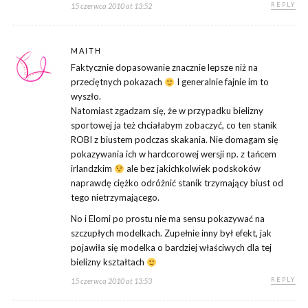
REPLY
15 czerwca 2010 at 13:52
MAITH
Faktycznie dopasowanie znacznie lepsze niż na
przeciętnych pokazach
I generalnie fajnie im to
wyszło.
Natomiast zgadzam się, że w przypadku bielizny
sportowej ja też chciałabym zobaczyć, co ten stanik
ROBI z biustem podczas skakania. Nie domagam się
pokazywania ich w hardcorowej wersji np. z tańcem
irlandzkim
ale bez jakichkolwiek podskoków
naprawdę ciężko odróżnić stanik trzymający biust od
tego nietrzymającego.
No i Elomi po prostu nie ma sensu pokazywać na
szczupłych modelkach. Zupełnie inny był efekt, jak
pojawiła się modelka o bardziej właściwych dla tej
bielizny kształtach
REPLY
15 czerwca 2010 at 13:53