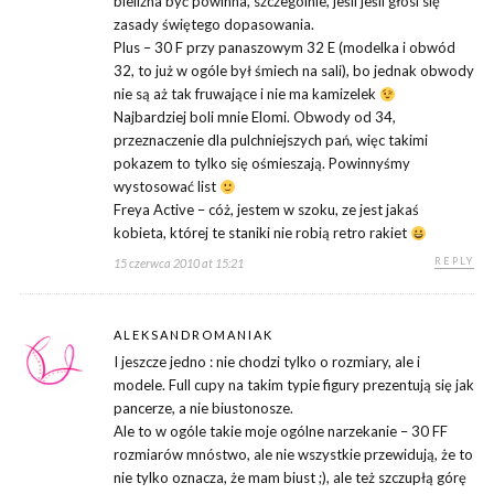
bielizna być powinna, szczególnie, jeśli jeśli głosi się
zasady świętego dopasowania.
Plus – 30 F przy panaszowym 32 E (modelka i obwód
32, to już w ogóle był śmiech na sali), bo jednak obwody
nie są aż tak fruwające i nie ma kamizelek
Najbardziej boli mnie Elomi. Obwody od 34,
przeznaczenie dla pulchniejszych pań, więc takimi
pokazem to tylko się ośmieszają. Powinnyśmy
wystosować list
Freya Active – cóż, jestem w szoku, ze jest jakaś
kobieta, której te staniki nie robią retro rakiet
REPLY
15 czerwca 2010 at 15:21
ALEKSANDROMANIAK
I jeszcze jedno : nie chodzi tylko o rozmiary, ale i
modele. Full cupy na takim typie figury prezentują się jak
pancerze, a nie biustonosze.
Ale to w ogóle takie moje ogólne narzekanie – 30 FF
rozmiarów mnóstwo, ale nie wszystkie przewidują, że to
nie tylko oznacza, że mam biust ;), ale też szczupłą górę