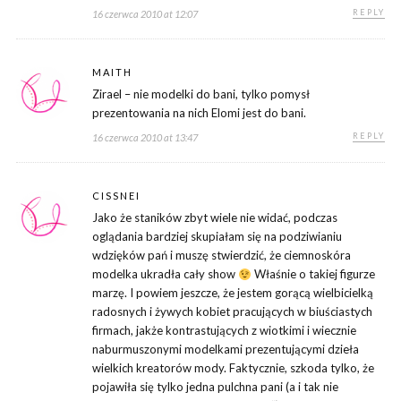
REPLY
16 czerwca 2010 at 12:07
MAITH
Zirael – nie modelki do bani, tylko pomysł
prezentowania na nich Elomi jest do bani.
REPLY
16 czerwca 2010 at 13:47
CISSNEI
Jako że staników zbyt wiele nie widać, podczas
oglądania bardziej skupiałam się na podziwianiu
wdzięków pań i muszę stwierdzić, że ciemnoskóra
modelka ukradła cały show
Właśnie o takiej figurze
marzę. I powiem jeszcze, że jestem gorącą wielbicielką
radosnych i żywych kobiet pracujących w biuściastych
firmach, jakże kontrastujących z wiotkimi i wiecznie
naburmuszonymi modelkami prezentującymi dzieła
wielkich kreatorów mody. Faktycznie, szkoda tylko, że
pojawiła się tylko jedna pulchna pani (a i tak nie