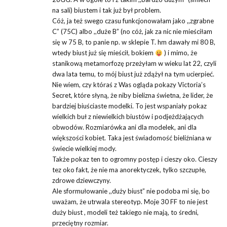
na sali) biustem i tak już był problem.
Cóż, ja też swego czasu funkcjonowałam jako ,,zgrabne
C” (75C) albo ,,duże B” (no cóż, jak za nic nie mieściłam
się w 75 B, to panie np. w sklepie T. hm dawały mi 80 B,
wtedy biust już się mieścił, bokiem
) i mimo, że
stanikową metamorfozę przeżyłam w wieku lat 22, czyli
dwa lata temu, to mój biust już zdążył na tym ucierpieć.
Nie wiem, czy któraś z Was ogląda pokazy Victoria’s
Secret, które słyną, że niby bielizna świetna, że lider, że
bardziej biuściaste modelki. To jest wspaniały pokaz
wielkich buł z niewielkich biustów i podjeżdżających
obwodów. Rozmiarówka ani dla modelek, ani dla
większości kobiet. Taka jest świadomość bieliźniana w
świecie wielkiej mody.
Także pokaz ten to ogromny postęp i cieszy oko. Cieszy
tez oko fakt, że nie ma anorektyczek, tylko szczupłe,
zdrowe dziewczyny.
Ale sformułowanie ,,duży biust” nie podoba mi się, bo
uważam, że utrwala stereotyp. Moje 30 FF to nie jest
duży biust , modeli też takiego nie mają, to średni,
przeciętny rozmiar.