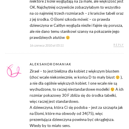
niektóre z kolei wyglądają na za małe, ale większość jest
OK. Najchętniej oczywiście zobaczyłabym to wszystko
na co najmniej trzech rozmiarach – z krańców tabeli oraz
z jej środka. O Elomi szkoda mówić – co prawda
dziewczyna w Caitlyn wygląda nieźle i fajnie się porusza,
ale nie dano temu stanikowi szansy na pokazanie jego
prawdziwych atutów
REPLY
16 czerwca 2010 at 05:11
ALEKSANDROMANIAK
Zirael – to jest bielizna dla kobiet z większym biustem
(choć wcale niekoniecznie, w końcu D to mały biust
),
a nie dla ogólnie większych kobiet. I one wcale nie są
wychudzone, to raczej niestandardowe modelki
A ich
rozmiar pokazowy 30 F zbliża się do środka tabelki,
więc raczej jest standardowo.
A dziewczyna, która Ci się podoba – jest za szczupła jak
na Elomi, które ma obwody od 34(75), więc
prezentująca dziewczyna powinna być okrąglejsza.
Wtedy by to miało sens.