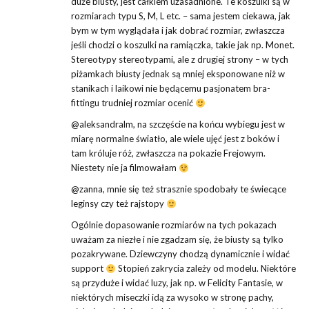
duże biusty, jest całkiem uzasadnione. Te koszulki są w
rozmiarach typu S, M, L etc. – sama jestem ciekawa, jak
bym w tym wyglądała i jak dobrać rozmiar, zwłaszcza
jeśli chodzi o koszulki na ramiączka, takie jak np. Monet.
Stereotypy stereotypami, ale z drugiej strony – w tych
piżamkach biusty jednak są mniej eksponowane niż w
stanikach i laikowi nie będącemu pasjonatem bra-
fittingu trudniej rozmiar ocenić
@aleksandralm, na szczęście na końcu wybiegu jest w
miarę normalne światło, ale wiele ujęć jest z boków i
tam króluje róż, zwłaszcza na pokazie Frejowym.
Niestety nie ja filmowałam
@zanna, mnie się też strasznie spodobały te świecące
leginsy czy też rajstopy
Ogólnie dopasowanie rozmiarów na tych pokazach
uważam za niezłe i nie zgadzam się, że biusty są tylko
pozakrywane. Dziewczyny chodzą dynamicznie i widać
support
Stopień zakrycia zależy od modelu. Niektóre
są przyduże i widać luzy, jak np. w Felicity Fantasie, w
niektórych miseczki idą za wysoko w stronę pachy,