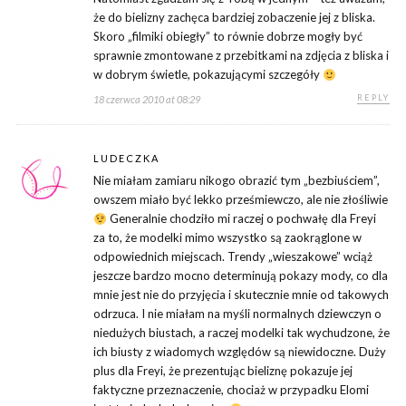
że do bielizny zachęca bardziej zobaczenie jej z bliska.
Skoro „filmiki obiegły” to równie dobrze mogły być
sprawnie zmontowane z przebitkami na zdjęcia z bliska i
w dobrym świetle, pokazującymi szczegóły
REPLY
18 czerwca 2010 at 08:29
LUDECZKA
Nie miałam zamiaru nikogo obrazić tym „bezbiuściem”,
owszem miało być lekko prześmiewczo, ale nie złośliwie
Generalnie chodziło mi raczej o pochwałę dla Freyi
za to, że modelki mimo wszystko są zaokrąglone w
odpowiednich miejscach. Trendy „wieszakowe” wciąż
jeszcze bardzo mocno determinują pokazy mody, co dla
mnie jest nie do przyjęcia i skutecznie mnie od takowych
odrzuca. I nie miałam na myśli normalnych dziewczyn o
niedużych biustach, a raczej modelki tak wychudzone, że
ich biusty z wiadomych względów są niewidoczne. Duży
plus dla Freyi, że prezentując bieliznę pokazuje jej
faktyczne przeznaczenie, chociaż w przypadku Elomi