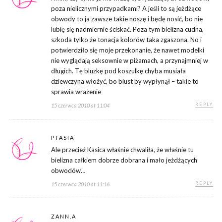
poza nielicznymi przypadkami? A jeśli to są jeżdżące
obwody to ja zawsze takie noszę i będę nosić, bo nie
lubię się nadmiernie ściskać. Poza tym bielizna cudna,
szkoda tylko że tonacja kolorów taka zgaszona. No i
potwierdziło się moje przekonanie, że nawet modelki
nie wyglądają seksownie w piżamach, a przynajmniej w
długich. Tę bluzkę pod koszulkę chyba musiała
dziewczyna włożyć, bo biust by wypłynął – takie to
sprawia wrażenie
REPLY
15 czerwca 2010 at 11:04
PTASIA
Ale przecież Kasica właśnie chwaliła, że właśnie tu
bielizna całkiem dobrze dobrana i mało jeżdżących
obwodów…
REPLY
15 czerwca 2010 at 11:16
ZANN.A