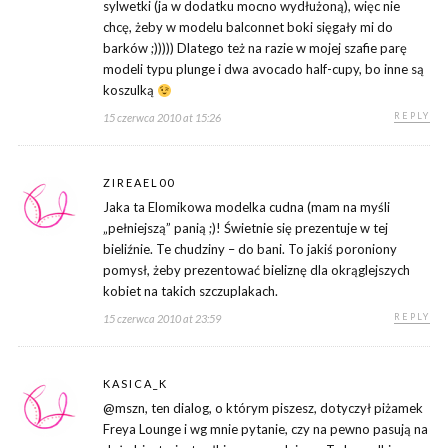
sylwetki (ja w dodatku mocno wydłużoną), więc nie
chcę, żeby w modelu balconnet boki sięgały mi do
barków ;))))) Dlatego też na razie w mojej szafie parę
modeli typu plunge i dwa avocado half-cupy, bo inne są
koszulką
REPLY
15 czerwca 2010 at 15:26
ZIREAEL00
Jaka ta Elomikowa modelka cudna (mam na myśli
„pełniejszą” panią ;)! Świetnie się prezentuje w tej
bieliźnie. Te chudziny – do bani. To jakiś poroniony
pomysł, żeby prezentować bieliznę dla okrąglejszych
kobiet na takich szczuplakach.
REPLY
15 czerwca 2010 at 23:59
KASICA_K
@mszn, ten dialog, o którym piszesz, dotyczył piżamek
Freya Lounge i wg mnie pytanie, czy na pewno pasują na