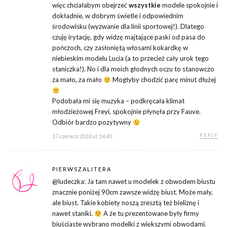
więc chciałabym obejrzeć
wszystkie
modele spokojnie i
dokładnie, w dobrym świetle i odpowiednim
środowisku (wyzwanie dla linii sportowej!). Dlatego
czuję irytację, gdy widzę majtające paski od pasa do
pończoch, czy zasłoniętą włosami kokardkę w
niebieskim modelu Lucia (a to przecież cały urok tego
staniczka!). No i dla moich głodnych oczu to stanowczo
za mało, za mało
Mogłyby chodzić parę minut dłużej
Podobała mi się muzyka – podkręcała klimat
młodzieżowej Freyi, spokojnie płynęła przy Fauve.
Odbiór bardzo pozytywny
REPLY
17 czerwca 2010 at 14:40
PIERWSZALITERA
@ludeczka: Ja tam nawet u modelek z obwodem biustu
znacznie poniżej 90cm zawsze widzę biust. Może mały,
ale biust. Takie kobiety noszą zresztą też bieliznę i
nawet staniki.
A że tu prezentowane były firmy
biuściaste wybrano modelki z większymi obwodami.