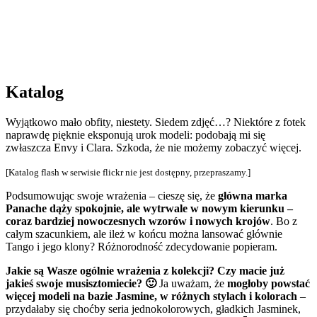
Katalog
Wyjątkowo mało obfity, niestety. Siedem zdjęć…? Niektóre z fotek
naprawdę pięknie eksponują urok modeli: podobają mi się
zwłaszcza Envy i Clara. Szkoda, że nie możemy zobaczyć więcej.
[Katalog flash w serwisie flickr nie jest dostępny, przepraszamy.]
Podsumowując swoje wrażenia – cieszę się, że
główna marka
Panache dąży spokojnie, ale wytrwale w nowym kierunku –
coraz bardziej nowoczesnych wzorów i nowych krojów
. Bo z
całym szacunkiem, ale ileż w końcu można lansować głównie
Tango i jego klony? Różnorodność zdecydowanie popieram.
Jakie są Wasze ogólnie wrażenia z kolekcji? Czy macie już
jakieś swoje musisztomiecie? 🙂
Ja uważam, że
mogłoby powstać
więcej modeli na bazie Jasmine, w różnych stylach i kolorach
–
przydałaby się choćby seria jednokolorowych, gładkich Jasminek,