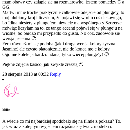
mam obawy czy zalapie sie na rozmiarowke, jestem pomiedzy G a
GG.
Martwi mnie troche praktycznie calkowite odejscie od plunge’y, to
moj ulubiony kroj i liczyłam, że pojawi się w nim coś ciekawego,
bo Idina niestety z plunge’em niewiele ma wspólnego :/ Szczerze
mówiąc liczyłam na to, że tango accenti pojawi się w plunge’u na
wiosne, bo bardzo mi przypadlo do gustu. No coz, zadowole sie
wersja jesienna 🙂
Fern również mi się podoba (jak i druga wersja kolorystyczna
Jasmine) ale czysto platonicznie, nie do konca moje kolory.
Ogolnie kolekcja bardzo udana, tylko wiecej plunge’y! 😉
Piękne zdjęcia kasico, jak zwykle zresztą 🙂
28 sierpnia 2013 at 00:32
Reply
Milka
A wiecie co mi najbardziej spodobało się na filmie z pokazu? To,
jak wraz z kolejnym wyjściem rozjaśnia się twarz modelki o