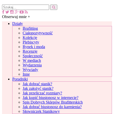
Obserwuj mnie +
Działy
Brafitting
Ciałopozytywność
Kolekcje
Plebiscyty
Rynek i moda
Recenzje
Społeczność
W mediach
Wydarzenia
Wywiady
Inne
Poradniki
Jak dobrać stanik?
Jak założyć stanik?
Jak przeliczać rozmiary?
Jak kupić biustonosz w internecie?
Spis Dobrych Sklepów Brafitterskich
Jak dobrać biustonosz do karmienia?
Słowniczek Stanikowy