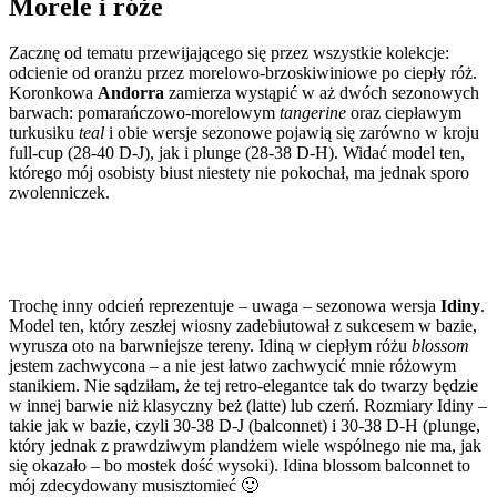
Morele i róże
Zacznę od tematu przewijającego się przez wszystkie kolekcje:
odcienie od oranżu przez morelowo-brzoskiwiniowe po ciepły róż.
Koronkowa
Andorra
zamierza wystąpić w aż dwóch sezonowych
barwach: pomarańczowo-morelowym
tangerine
oraz ciepławym
turkusiku
teal
i obie wersje sezonowe pojawią się zarówno w kroju
full-cup (28-40 D-J), jak i plunge (28-38 D-H). Widać model ten,
którego mój osobisty biust niestety nie pokochał, ma jednak sporo
zwolenniczek.
Trochę inny odcień reprezentuje – uwaga – sezonowa wersja
Idiny
.
Model ten, który zeszłej wiosny zadebiutował z sukcesem w bazie,
wyrusza oto na barwniejsze tereny. Idiną w ciepłym różu
blossom
jestem zachwycona – a nie jest łatwo zachwycić mnie różowym
stanikiem. Nie sądziłam, że tej retro-elegantce tak do twarzy będzie
w innej barwie niż klasyczny beż (latte) lub czerń. Rozmiary Idiny –
takie jak w bazie, czyli 30-38 D-J (balconnet) i 30-38 D-H (plunge,
który jednak z prawdziwym plandżem wiele wspólnego nie ma, jak
się okazało – bo mostek dość wysoki). Idina blossom balconnet to
mój zdecydowany musisztomieć 🙂