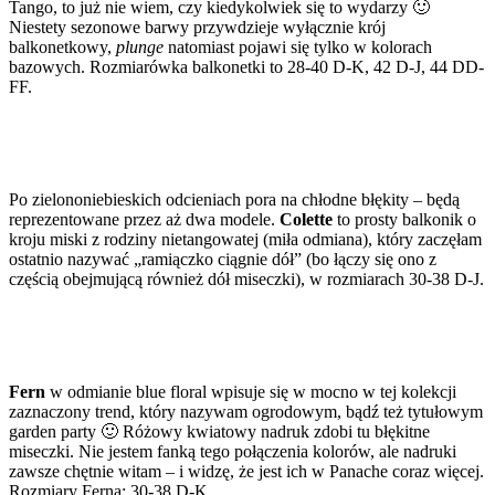
Tango, to już nie wiem, czy kiedykolwiek się to wydarzy 🙂
Niestety sezonowe barwy przywdzieje wyłącznie krój
balkonetkowy,
plunge
natomiast pojawi się tylko w kolorach
bazowych. Rozmiarówka balkonetki to 28-40 D-K, 42 D-J, 44 DD-
FF.
Po zielononiebieskich odcieniach pora na chłodne błękity – będą
reprezentowane przez aż dwa modele.
Colette
to prosty balkonik o
kroju miski z rodziny nietangowatej (miła odmiana), który zaczęłam
ostatnio nazywać „ramiączko ciągnie dół” (bo łączy się ono z
częścią obejmującą również dół miseczki), w rozmiarach 30-38 D-J.
Fern
w odmianie blue floral wpisuje się w mocno w tej kolekcji
zaznaczony trend, który nazywam ogrodowym, bądź też tytułowym
garden party 🙂 Różowy kwiatowy nadruk zdobi tu błękitne
miseczki. Nie jestem fanką tego połączenia kolorów, ale nadruki
zawsze chętnie witam – i widzę, że jest ich w Panache coraz więcej.
Rozmiary Ferna: 30-38 D-K.