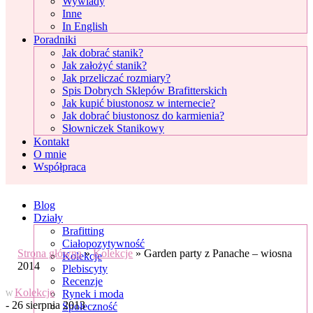
Wywiady
Inne
In English
Poradniki
Jak dobrać stanik?
Jak założyć stanik?
Jak przeliczać rozmiary?
Spis Dobrych Sklepów Brafitterskich
Jak kupić biustonosz w internecie?
Jak dobrać biustonosz do karmienia?
Słowniczek Stanikowy
Kontakt
O mnie
Współpraca
Blog
Działy
Brafitting
Ciałopozytywność
Strona główna
»
Kolekcje
»
Garden party z Panache – wiosna
Kolekcje
2014
Plebiscyty
Recenzje
Kolekcje
Rynek i moda
W
- 26 sierpnia 2013
Społeczność