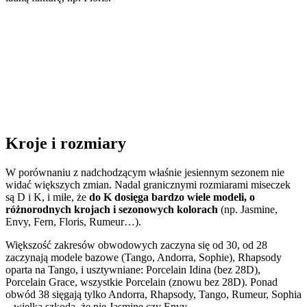
Kroje i rozmiary
W porównaniu z nadchodzącym właśnie jesiennym sezonem nie
widać większych zmian. Nadal granicznymi rozmiarami miseczek
są D i K, i miłe, że
do K dosięga bardzo wiele modeli, o
różnorodnych krojach i sezonowych kolorach
(np. Jasmine,
Envy, Fern, Floris, Rumeur…).
Większość zakresów obwodowych zaczyna się od 30, od 28
zaczynają modele bazowe (Tango, Andorra, Sophie), Rhapsody
oparta na Tango, i usztywniane: Porcelain Idina (bez 28D),
Porcelain Grace, wszystkie Porcelain (znowu bez 28D). Ponad
obwód 38 sięgają tylko Andorra, Rhapsody, Tango, Rumeur, Sophia
– wielka szkoda, że nie Jasmine czy Envy.