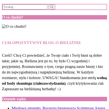
O co chodzi?
CIAŁOPOZYTYWNY BLOG O BIELIŹNIE
Cześć! Chcę Ci powiedzieć, że Twoje ciało i Twój biust są dobre
takie, jakie są. Bielizna jest po to, by było Ci wygodniej i
przyjemniej. Rozmawiamy o tym, czego pragną nasze biusty i kto
da im najwygodniejszą i najpiękniejszą bieliznę. W każdym
rozmiarze, stylu i kolorze. UWAGA! Stanikomania jest strefą
wolną
od body shamingu (ciałozawstydzania)
, czyli krytykowania ciał.
Zapraszam na bieliźnianą herbatkę! :-)
Ostatnie wpisy
Miodowe amaretto. Recenzja biustonosza Sculptresse Amara