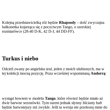
Kolejną przedstawicielką róż będzie
Rhapsody
– dość zwyczajna
balkonetka kojarząca się z poczciwym Tango, o szerokiej
rozmiarówce (28-40 D-K, 42 D-J, 44 DD-FF).
Turkus i niebo
Odcień zwany po angielsku
teal
, jeden z moich ulubionych, ma w
tej kolekcji mocną pozycję. Poza wcześniej wspomnianą
Andorrą
:
wystąpi bowiem w modelu
Tango
, które równeż będzie miało aż
dwie barwne sezonówki. Tym razem jednak słynny liściasty haft
będzie barwniejszy niż zwykle. Jeśli ta wersja nie przekona mnie do