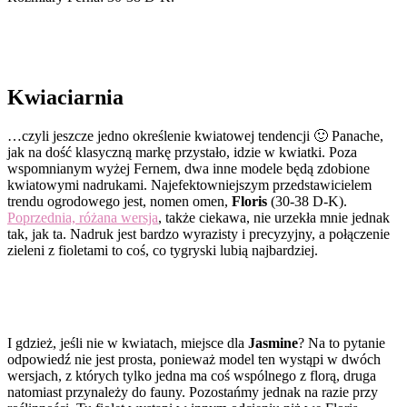
Kwiaciarnia
…czyli jeszcze jedno określenie kwiatowej tendencji 🙂 Panache,
jak na dość klasyczną markę przystało, idzie w kwiatki. Poza
wspomnianym wyżej Fernem, dwa inne modele będą zdobione
kwiatowymi nadrukami. Najefektowniejszym przedstawicielem
trendu ogrodowego jest, nomen omen,
Floris
(30-38 D-K).
Poprzednia, różana wersja
, także ciekawa, nie urzekła mnie jednak
tak, jak ta. Nadruk jest bardzo wyrazisty i precyzyjny, a połączenie
zieleni z fioletami to coś, co tygryski lubią najbardziej.
I gdzież, jeśli nie w kwiatach, miejsce dla
Jasmine
? Na to pytanie
odpowiedź nie jest prosta, ponieważ model ten wystąpi w dwóch
wersjach, z których tylko jedna ma coś wspólnego z florą, druga
natomiast przynależy do fauny. Pozostańmy jednak na razie przy