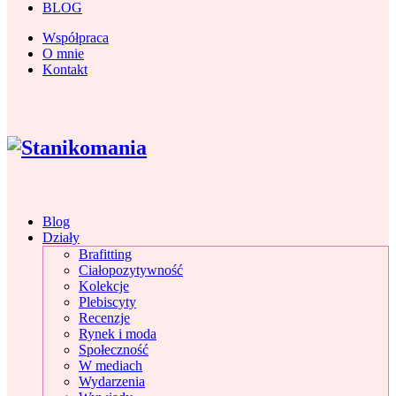
BLOG
Współpraca
O mnie
Kontakt
Blog
Działy
Brafitting
Ciałopozytywność
Kolekcje
Plebiscyty
Recenzje
Rynek i moda
Społeczność
W mediach
Wydarzenia