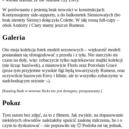
W porównaniu z jesienią brak nowości w konstrukcjach.
Kontynuujemy side-supporty, a do balkonetek Siennowatych (bo
brak niestety Sienny) dołączyła Colette. W siłę rosną full-cupy –
obok Andorry i Clary mamy jeszcze Rumeur.
Galeria
Oto moja kolekcja fotek modeli sezonowych – większość modeli
postarałam się sfotografować z przodu i z tyłu. Nie starczyło mi
czasu na doły, więc zobaczycie tylko najciekawsze majtki kolekcji
(nie licząc bazówek), a mianowicie Floris oraz Porcelain Grace
(poza tym przyjemne wysokie figi będą towarzyszyły Rumeur, oraz
oczywiście bazowym Envy i Idinie, ale to wszystko zobaczymy w
nadchodzącym sezonie :-).
[Katalog flash w serwisie flickr nie jest dostępny, przepraszamy.]
Pokaz
Tym razem bez zdjęć, za to z filmem. Jak zwykle, na dopasowanie
niektórych obwodów należałoby spuścić zasłonę milczenia, bo i o
czym tu dyskutować – nie poprawiło się 🙂 Podoba mi się jednak,