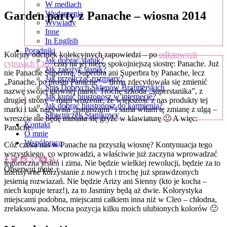
W mediach
Garden party z Panache – wiosna 2014
Wydarzenia
Wywiady
Inne
In English
Poradniki
Kolejny odcinek kolekcyjnych zapowiedzi – po
odlotowych
Jak dobrać stanik?
cytrusach Cleo
czas na jej nieco spokojniejszą siostrę: Panache. Już
Jak założyć stanik?
nie Panache Superbra, Superbra ani Superbra by Panache, lecz
Jak przeliczać rozmiary?
„Panache, po prostu Panache” – firma zdecydowała się zmienić
Spis Dobrych Sklepów Brafitterskich
nazwę swojej głównej marki. Trochę szkoda „superstanika”, z
Jak kupić biustonosz w internecie?
drugiej strony – mam wrażenie, że większość z nas produkty tej
Jak dobrać biustonosz do karmienia?
marki i tak nazywała „panaszami” i sama witam tę zmianę z ulgą –
Słowniczek Stanikowy
wreszcie nie będę musiała się gryźć w klawiaturę 🙂 A więc:
Kontakt
Panache.
O mnie
Współpraca
Cóż czeka nas w Panache na przyszłą wiosnę? Kontynuacja tego
wszystkiego, co wprowadzi, a właściwie już zaczyna wprowadzać
tegoroczna jesień i zima. Nie będzie wielkiej rewolucji, będzie za to
Obserwuj mnie +
intensywne korzystanie z nowych i trochę już sprawdzonych
jesienią rozwiazań. Nie będzie Arizy ani Sienny (kto je kocha –
niech kupuje teraz!), za to Jasminy będą aż dwie. Kolorystyka
miejscami podobna, miejscami całkiem inna niż w Cleo – chłodna,
zrelaksowana. Mocna pozycja kilku moich ulubionych kolorów 🙂