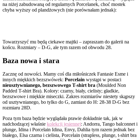
na niżej zabudowaną od regularnych Porcelanek, choć mostek
chyba wyższy od plandżowych (nie porównałam jednak):
Towarzyszyć mu będą ciekawe majtki – zapraszam do galerii na
końcu. Rozmiary – D-G, ale tym razem od obwodu 28.
Baza nowa i stara
Zacznę od nowości. Mamy coś dla miłośniczek Fantasie Esme i
innych miękkich bezszwówek:
Porcelain
wystąpi w postaci
nieusztywnianego, bezszwowego T-shirt bra
(Moulded Non
Padded T-shirt Bra). Kolory: czarny, biały, cielisty; gładkie,
bezszwowe i miękkie miseczki. Zakres rozmiarów niestety skąpszy
od usztywnianego, bo tylko do G, zamiast do H: 28-38 D-G bez
rozmiaru 28D.
Poza tym baza będzie wyglądała prawie dokładnie tak, jak w
nadchodzącej właśnie
kolekcji jesiennej
: Andorra, Tango balconnet i
plunge, Idina i Porcelain Idina, Envy, Dahlia tym razem jednak bez
białego, Elsa czarna i cielista, Porcelain (strapless, plunge, t-shirt bra