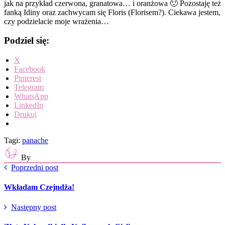
jak na przykład czerwona, granatowa… i oranżowa 🙂 Pozostaję też
fanką Idiny oraz zachwycam się Floris (Florisem?). Ciekawa jestem,
czy podzielacie moje wrażenia…
Podziel się:
X
Facebook
Pinterest
Telegram
WhatsApp
LinkedIn
Drukuj
Tagi:
panache
By
Poprzedni post
Wkładam Czejndża!
Następny post