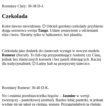
Rozmiary Clary: 30-38 D-J.
Czekolada
Kolor dawno niewidziany 🙂 Odcień gorzkiej czekolady przybierze
druga sezonowa wersja
Tango
. Udane zestawienie z odcieniami
różu i beżu. Niestety tylko w balkonetce, bez plandża.
Czekolada jako dodatek do ciasteczek wystąpi w nowym modelu
Rumeur
(
biscuit
). To full-cup przypominający Andorrę czy Clarę,
jednak bez elastycznych koronek i bez paneli zbierających. Raczej
dla tradycjonalistek 🙂 Ładny haft na przejrzystej siateczce.
Rozmiary Rumeur: 30-40 D-K.
No i ostatnia przedstawicielka brązów –
Jasmine
w wersji
zwierzęcej – panterkowej (
animal
). Bardzo lubię panterki, ta jednak
wydaje mi się jakaś za ciemna, ponura. Przygarnęłabym ją chętnie,