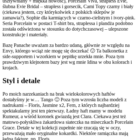
usztywniany + miękka nowość), Porcelain Viva, strapless Evie,
ślubna Evie Bridal – strapless i gorsecik, Cami Topy czarny i biały
(ciekawa jestem, czy którykolwiek z polskich sklepów je
zamawia?), Sophie dla karmiących w czarno-cielistym i ivory-pink.
Seria Porcelain w postaci T-shirt bra, straplessa i plandża podobno
została odświeżona w stosunku do dotychczasowej – ulepszone
konstrukcje i materiały.
Bazę Panache uważam za bardzo udaną, głównie ze względu na
Envy, którego wciąż nie mogę się doczekać 🙂 Ta balkonetka z
side-supportem i wzorkiem w pepitkę urzekła mnie. Poza tym
prawdziwym klejnotem bazy jest wg mnie Idina w obu kolorach i
krojach.
Styl i detale
Po moich narzekaniach na brak wielokolorowych haftów
dostałyśmy je w… Tango 🙂 Poza tym wzrosła liczba modeli z
nadrukami – Floris, Jasmine x2, Fern, z których najbardziej
spektakularny jest ten pierwszy. Ładny haft mamy w modelu
Rumeur, a wśród koronek gwiazdą jest Clara. Ciekawa jest też
matowo-połyskliwa żakardowa siateczka na miseczkach Porcelain
Grace. Detale w tej kolekcji zupełnie nie rzucają się w oczy,
przeważają mało oryginalne kokardki. Niektóre ramiączka mają
ładną fakturę, np. Floris.