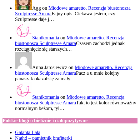
Agg
on
Miodowe amaretto. Recenzja biustonosza
Sculptresse Amara
Fajny opis. Ciekawa jestem, czy
Sculptresse daje j…
Stanikomania
on
Miodowe amaretto. Recenzja
biustonosza Sculptresse Amara
Czasem zachodzi jednak
rozciągnięcie się starszych…
Anna Jarosiewicz
on
Miodowe amaretto. Recenzja
biustonosza Sculptresse Amara
Pacz a u mnie kolejny
panaszak okazał się za mały…
Stanikomania
on
Miodowe amaretto. Recenzja
biustonosza Sculptresse Amara
Tak, to jest kolor równoważny
normalnym beżom, tyl…
Polskie blogi o bieliźnie i ciałopozytywne
Galanta Lala
Nathd – pamiętnik brafitterki