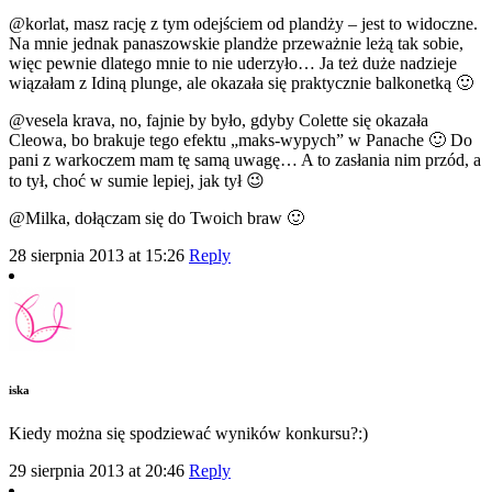
@korlat, masz rację z tym odejściem od plandży – jest to widoczne.
Na mnie jednak panaszowskie plandże przeważnie leżą tak sobie,
więc pewnie dlatego mnie to nie uderzyło… Ja też duże nadzieje
wiązałam z Idiną plunge, ale okazała się praktycznie balkonetką 🙂
@vesela krava, no, fajnie by było, gdyby Colette się okazała
Cleowa, bo brakuje tego efektu „maks-wypych” w Panache 🙂 Do
pani z warkoczem mam tę samą uwagę… A to zasłania nim przód, a
to tył, choć w sumie lepiej, jak tył 😉
@Milka, dołączam się do Twoich braw 🙂
28 sierpnia 2013 at 15:26
Reply
iska
Kiedy można się spodziewać wyników konkursu?:)
29 sierpnia 2013 at 20:46
Reply