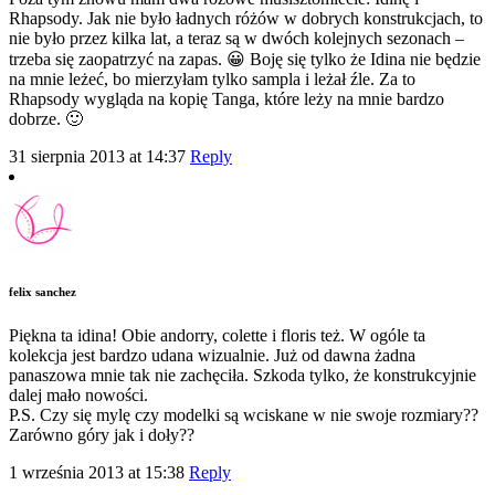
Rhapsody. Jak nie było ładnych różów w dobrych konstrukcjach, to
nie było przez kilka lat, a teraz są w dwóch kolejnych sezonach –
trzeba się zaopatrzyć na zapas. 😀 Boję się tylko że Idina nie będzie
na mnie leżeć, bo mierzyłam tylko sampla i leżał źle. Za to
Rhapsody wygląda na kopię Tanga, które leży na mnie bardzo
dobrze. 🙂
31 sierpnia 2013 at 14:37
Reply
felix sanchez
Piękna ta idina! Obie andorry, colette i floris też. W ogóle ta
kolekcja jest bardzo udana wizualnie. Już od dawna żadna
panaszowa mnie tak nie zachęciła. Szkoda tylko, że konstrukcyjnie
dalej mało nowości.
P.S. Czy się mylę czy modelki są wciskane w nie swoje rozmiary??
Zarówno góry jak i doły??
1 września 2013 at 15:38
Reply