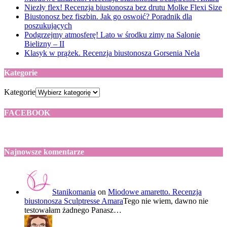
Niezły flex! Recenzja biustonosza bez drutu Molke Flexi Size
Biustonosz bez fiszbin. Jak go oswoić? Poradnik dla
poszukujących
Podgrzejmy atmosferę! Lato w środku zimy na Salonie
Bielizny – II
Klasyk w prążek. Recenzja biustonosza Gorsenia Nela
Kategorie
Kategorie
FACEBOOK
Najnowsze komentarze
Stanikomania
on
Miodowe amaretto. Recenzja
biustonosza Sculptresse Amara
Tego nie wiem, dawno nie
testowałam żadnego Panasz…