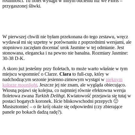
roślinności. Tu fiolet wystąpi w innym odcieniu niż we Floris –
przygaszonej śliwki.
W pierwszej chwili nie byłam przekonana do tego zestawu, wręcz
wydawał mi się szpetny w porównaniu z poprzednimi wersjami, ale
stopniowo zaczęłam doceniać urok Jasmine w tej odmianie. Jest
stonowana, elegancka i na pewno nie banalna. Rozmiary Jasmine:
30-38 D-K.
A skoro już jesteśmy przy fioletach, to może warto właśnie w tym
miejscu wspomnieć o Clarze.
Clara
to full-cup, który w
nadchodzącym sezonie jesienno-zimowym wystąpi w
pięknym
kolorze
moonlight
. Jeszcze jej nie znam, ale wygląda obiecująco.
Wiosną pojawi się kolejna, co najmniej równie efektowna wersja
fioletowa zwana
Turkish Delihgt
. Kwiatowość przejawia się tutaj w
postaci bogatych koronek. Iście bliskowschodni przepych 🙂
Musisztomieć – o ile krój okaże się odpowiedni (czy zbierające
panele po bokach dadzą radę?).