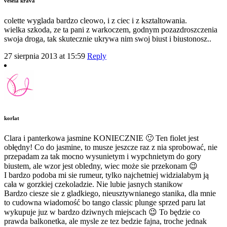
vesela krava
colette wyglada bardzo cleowo, i z ciec i z ksztaltowania.
wielka szkoda, ze ta pani z warkoczem, godnym pozazdroszczenia
swoja droga, tak skutecznie ukrywa nim swoj biust i biustonosz..
27 sierpnia 2013 at 15:59
Reply
korlat
Clara i panterkowa jasmine KONIECZNIE 🙂 Ten fiolet jest
obłędny! Co do jasmine, to musze jeszcze raz z nia sprobować, nie
przepadam za tak mocno wysunietym i wypchnietym do gory
biustem, ale wzor jest obledny, wiec może sie przekonam 😉
I bardzo podoba mi sie rumeur, tylko najchetniej widzialabym ją
cała w gorzkiej czekoladzie. Nie lubie jasnych stanikow
Bardzo ciesze sie z gladkiego, nieusztywnianego stanika, dla mnie
to cudowna wiadomość bo tango classic plunge sprzed paru lat
wykupuje juz w bardzo dziwnych miejscach 😉 To będzie co
prawda balkonetka, ale mysle ze tez bedzie fajna, troche jednak