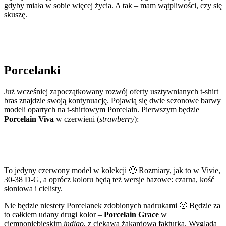
gdyby miała w sobie więcej życia. A tak – mam wątpliwości, czy się
skuszę.
Porcelanki
Już wcześniej zapoczątkowany rozwój oferty usztywnianych t-shirt
bras znajdzie swoją kontynuację. Pojawią się dwie sezonowe barwy
modeli opartych na t-shirtowym Porcelain. Pierwszym będzie
Porcelain Viva
w czerwieni (
strawberry
):
To jedyny czerwony model w kolekcji 🙂 Rozmiary, jak to w Vivie,
30-38 D-G, a oprócz koloru będą też wersje bazowe: czarna, kość
słoniowa i cielisty.
Nie będzie niestety Porcelanek zdobionych nadrukami 🙁 Będzie za
to całkiem udany drugi kolor –
Porcelain Grace
w
ciemnoniebieskim
indigo
, z ciekawą żakardową fakturką. Wygląda