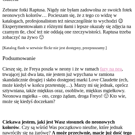
Zebrane fotki Raptusa. Nigdy nie byłam zadowolna ze swoich fotek
neonowych kolorów… Pocieszam się, że z tego co widzę w
katalogach, profesjonalistom też nieszczególnie to wychodzi 😉
Eksperymentowałam z różnymi tłami i lepsze okazały się zdjęcia na
czarnym tle, choć też nie oddają one rzeczywistości. Raptusa trzeba
zobaczyć na żywo 🙂
[Katalog flash w serwisie flickr nie jest dostępny, przepraszamy.]
Podsumowanie
Cieszę się, że Freya poszła w neony i że w ramach
fazy na neą
,
trwającej już dwa lata, nie jestem już wpychana w ramiona
skandalicznie drogiej i słabo dostępnej marki Love Claudette (ech,
może kiedyś w końcu przetestuję…). Marzy mi się jednak, oprócz
sztywniana, także miękkus oraz, osobliwie, miękkus mgiełkowy.
Neonowa mgiełka – oto, czego żądam, droga Freyo! 🙂 Kto wie,
może się kiedyś doczekam?
Ciekawa jestem, jaki jest Wasz stosunek do neonowych
kolorów
. Czy są wśród Was początkowo nieufne, które jednak
nawróciły się na żarówę?
A może przeciwnie, macie już dość tego