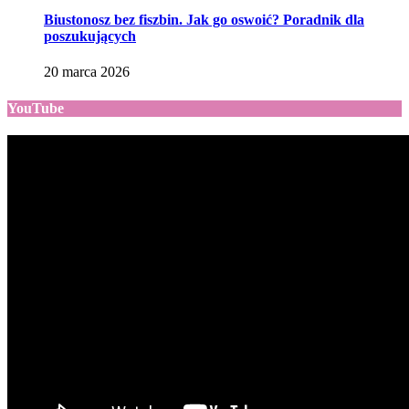
Biustonosz bez fiszbin. Jak go oswoić? Poradnik dla
poszukujących
20 marca 2026
YouTube