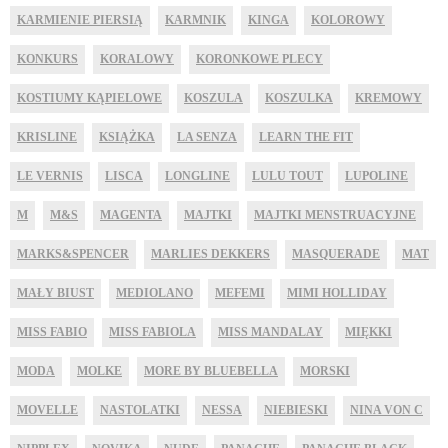
KARMIENIE PIERSIĄ
KARMNIK
KINGA
KOLOROWY
KONKURS
KORALOWY
KORONKOWE PLECY
KOSTIUMY KĄPIELOWE
KOSZULA
KOSZULKA
KREMOWY
KRISLINE
KSIĄŻKA
LA SENZA
LEARN THE FIT
LE VERNIS
LISCA
LONGLINE
LULU TOUT
LUPOLINE
M
M&S
MAGENTA
MAJTKI
MAJTKI MENSTRUACYJNE
MARKS&SPENCER
MARLIES DEKKERS
MASQUERADE
MAT
MAŁY BIUST
MEDIOLANO
MEFEMI
MIMI HOLLIDAY
MISS FABIO
MISS FABIOLA
MISS MANDALAY
MIĘKKI
MODA
MOLKE
MORE BY BLUEBELLA
MORSKI
MOVELLE
NASTOLATKI
NESSA
NIEBIESKI
NINA VON C