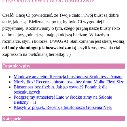
CIAŁOPOZYTYWNY BLOG O BIELIŹNIE
Cześć! Chcę Ci powiedzieć, że Twoje ciało i Twój biust są dobre
takie, jakie są. Bielizna jest po to, by było Ci wygodniej i
przyjemniej. Rozmawiamy o tym, czego pragną nasze biusty i kto
da im najwygodniejszą i najpiękniejszą bieliznę. W każdym
rozmiarze, stylu i kolorze. UWAGA! Stanikomania jest strefą
wolną
od body shamingu (ciałozawstydzania)
, czyli krytykowania ciał.
Zapraszam na bieliźnianą herbatkę! :-)
Ostatnie wpisy
Miodowe amaretto. Recenzja biustonosza Sculptresse Amara
Niezły flex! Recenzja biustonosza bez drutu Molke Flexi Size
Biustonosz bez fiszbin. Jak go oswoić? Poradnik dla
poszukujących
Podgrzejmy atmosferę! Lato w środku zimy na Salonie
Bielizny – II
Klasyk w prążek. Recenzja biustonosza Gorsenia Nela
Kategorie