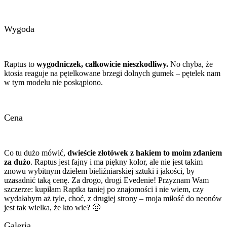
Wygoda
Raptus to
wygodniczek, całkowicie nieszkodliwy.
No chyba, że
ktosia reaguje na pętelkowane brzegi dolnych gumek – pętelek nam
w tym modelu nie poskąpiono.
Cena
Co tu dużo mówić,
dwieście złotówek z hakiem to moim zdaniem
za dużo
. Raptus jest fajny i ma piękny kolor, ale nie jest takim
znowu wybitnym dziełem bieliźniarskiej sztuki i jakości, by
uzasadnić taką cenę. Za drogo, drogi Evedenie! Przyznam Wam
szczerze: kupiłam Raptka taniej po znajomości i nie wiem, czy
wydałabym aż tyle, choć, z drugiej strony – moja miłość do neonów
jest tak wielka, że kto wie? 🙂
Galeria