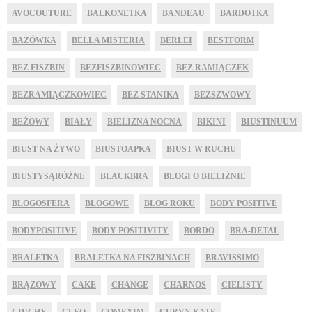
AVOCOUTURE
BALKONETKA
BANDEAU
BARDOTKA
BAZÓWKA
BELLA MISTERIA
BERLEI
BESTFORM
BEZ FISZBIN
BEZFISZBINOWIEC
BEZ RAMIĄCZEK
BEZRAMIĄCZKOWIEC
BEZ STANIKA
BEZSZWOWY
BEŻOWY
BIAŁY
BIELIZNA NOCNA
BIKINI
BIUSTINUUM
BIUST NA ŻYWO
BIUSTOAPKA
BIUST W RUCHU
BIUSTYSĄRÓŻNE
BLACKBRA
BLOGI O BIELIŹNIE
BLOGOSFERA
BLOGOWE
BLOG ROKU
BODY POSITIVE
BODYPOSITIVE
BODY POSITIVITY
BORDO
BRA-DETAL
BRALETKA
BRALETKA NA FISZBINACH
BRAVISSIMO
BRĄZOWY
CAKE
CHANGE
CHARNOS
CIELISTY
CIUCHY
CLEO
COMEXIM
CURVY KATE