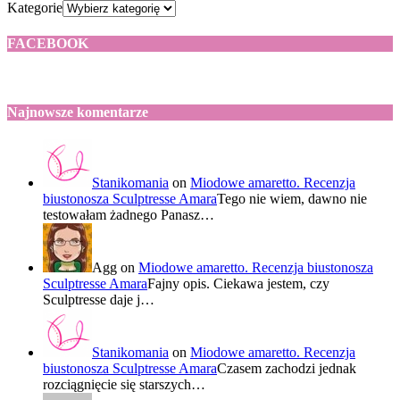
Kategorie
FACEBOOK
Najnowsze komentarze
Stanikomania
on
Miodowe amaretto. Recenzja
biustonosza Sculptresse Amara
Tego nie wiem, dawno nie
testowałam żadnego Panasz…
Agg
on
Miodowe amaretto. Recenzja biustonosza
Sculptresse Amara
Fajny opis. Ciekawa jestem, czy
Sculptresse daje j…
Stanikomania
on
Miodowe amaretto. Recenzja
biustonosza Sculptresse Amara
Czasem zachodzi jednak
rozciągnięcie się starszych…