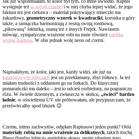
Jak już wspomniałam, to kolor był tym, co mnie uwiodło. Raptus
występuje też
w wersji czarnej
i w niej chyba lepiej widać, że jego
faktura też jest ciekawa – materiał pokrywający miseczki ma
żakardowy,
geometryczny wzorek w kwadraciki
, koronka u góry
także, a ramiączka harmonizują z resztą swoją rombową,
„pikowaną” fakturką, znaną też z innych Frejek. Nawiasem
mówiąc, sympatyczne wrażenie robi na mnie również
miękka
wersja Raptusa
. W obu jednak wolę neon od czerni.
Napisałabym, że kolor, jaki jest, każdy widzi, ale już na
katalogowych zdjęciach
jest on przekłamany, zbyt żółtawy. Ja też
miałam trudności z oddaniem go na fotkach. Do klasycznej
pomarańczki mu daleko – jest to odcień rozbielony, na pograniczu
różu. W świetle dziennym, a zwłaszcza w słońcu,
„świeci” bardzo
ładnie
, w oświetleniu UV nie próbowałam, ale przypuszczam, że
przeświecałby spod bluzek 😉
Czemu, mimo zachwytów, odjęłam Raptusowi jeden punkt? Otóż
materiały robią na mnie wrażenie za delikatnych
, takich trochę
flimsy
(bardzo lubię to angielskie słowo, moim zdaniem jego