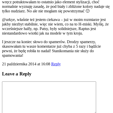
wręcz potraktowałam to ostatnio jako element stylizacji, choć
normalnie wyznaję zasadę, że pod biały i zbliżone kolory nadaje się
tylko nudziarz. No ale nie mogłam się powstrzymać 🙂
@urkye, właśnie też jestem ciekawa – już w moim rozmiarze jest
jakby niezbyt stabilnie, więc nie wiem, co na to H-miski. Myślę, że
wcześniejsze halfy, np. Patsy, były solidniejsze, Raptus jest
niestandardowo wiotki jak na modele w tym kroju.
I jeszcze na koniec słowo do spamerów. Drodzy spamerzy,
skasowałam tu wasze komentarze już chyba z 5 razy i bądźcie
pewni, że będę robiła to nadal! Stanikomania nie służy do
spamowania!
21 października 2014 at 16:08
Reply
Leave a Reply