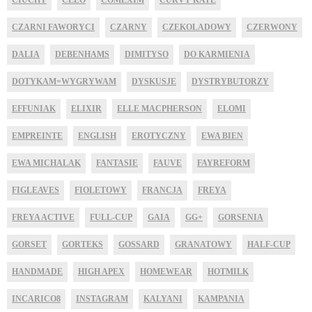
CZARNI FAWORYCI
CZARNY
CZEKOLADOWY
CZERWONY
DALIA
DEBENHAMS
DIMITYSO
DO KARMIENIA
DOTYKAM=WYGRYWAM
DYSKUSJE
DYSTRYBUTORZY
EFFUNIAK
ELIXIR
ELLE MACPHERSON
ELOMI
EMPREINTE
ENGLISH
EROTYCZNY
EWA BIEN
EWA MICHALAK
FANTASIE
FAUVE
FAYREFORM
FIGLEAVES
FIOLETOWY
FRANCJA
FREYA
FREYA ACTIVE
FULL-CUP
GAIA
GG+
GORSENIA
GORSET
GORTEKS
GOSSARD
GRANATOWY
HALF-CUP
HANDMADE
HIGH APEX
HOMEWEAR
HOTMILK
INCARICO8
INSTAGRAM
KALYANI
KAMPANIA