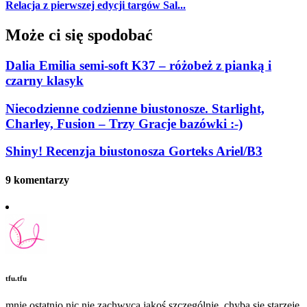
Relacja z pierwszej edycji targów Sal...
Może ci się spodobać
Dalia Emilia semi-soft K37 – różobeż z pianką i
czarny klasyk
Niecodzienne codzienne biustonosze. Starlight,
Charley, Fusion – Trzy Gracje bazówki :-)
Shiny! Recenzja biustonosza Gorteks Ariel/B3
9 komentarzy
tfu.tfu
mnie ostatnio nic nie zachwyca jakoś szczególnie. chyba się starzeję