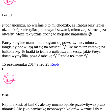
kasica_k
@ochanomizu, no właśnie o to mi chodziło, że Raptus leży lepiej
niż ten krój z nie-tylko-pionowymi szwami, mimo że jest trochę za
otwarty. Może faktycznie trochę to niejasno napisałam 🙂
Pansy longline mam – nie mogłam się powstrzymać, mimo że
longlajny podwijają mi się na brzuchu 🙂 Ale mam też chrapkę na
balkonetkę. Te bratki to jedna z najlepszych rzeczy, jakie Freya
dotąd wymyśliła, poza Arabelką 🙂 Rebela też mam 🙂
15 października 2014 at 20:25
Reply
Swan
Rapture kusi, oj kusi 🙂 ale czy mocno będzie prześwitywał przez
ubranie? Ale jako namiastkę neonowych kolorów wezmę Lily z