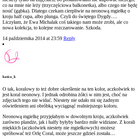
co na mnie nie leży (trzyczęściowa balkonetka), albo czego nie będę
nosić (gąbka). Dlatego czekam cierpliwie na neonową mgiełkę o
kroju half cupa, albo plunga. Czyli do świętego Dygdy….
Liczyłam, że Ewa Michalak coś takiego nam może zrobi, ale co
nowa kolekcja, to kolejne rozczarowanie. Szkoda.
14 października 2014 at 23:59
Reply
kasica_k
O tak, koralowy to też dobre określenie na ten kolor, aczkolwiek to
jest koral neonowy. I jednak odrobina żółci w nim jest, choć na
zdjęciach tego nie widać. Niestety nie udało mi się żadnym
oświetleniem ani obróbką wyciągnąć realniejszego koloru.
Neonową mgielkę przyjęłabym w dowolnym kroju, aczkolwiek
zarówno plandże, jak i halfy byłyby bardzo mile widziane. Z korali
miękkich (aczkolwiek niestety nie mgiełkowych) możesz
spróbować też Orlę Coral, może jeszcze gdzieś została…