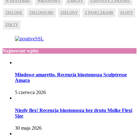
W PANTERKĘ
WRZOSOWY
ZAKUPY
ZAPINANY Z PRZODU
ZIELONE
ZIELONO MI!
ZIELONY
Z PASECZKAMI
ZŁOTY
ŻÓŁTY
Najnowsze wpisy
Miodowe amaretto. Recenzja biustonosza Sculptresse
Amara
5 czerwca 2026
Niezły flex! Recenzja biustonosza bez drutu Molke Flexi
Size
30 maja 2026