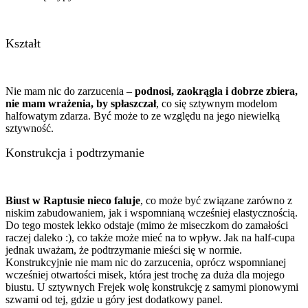
Kształt
Nie mam nic do zarzucenia –
podnosi, zaokrągla i dobrze zbiera,
nie mam wrażenia, by spłaszczał
, co się sztywnym modelom
halfowatym zdarza. Być może to ze względu na jego niewielką
sztywność.
Konstrukcja i podtrzymanie
Biust w Raptusie nieco faluje
, co może być związane zarówno z
niskim zabudowaniem, jak i wspomnianą wcześniej elastycznością.
Do tego mostek lekko odstaje (mimo że miseczkom do zamałości
raczej daleko :), co także może mieć na to wpływ. Jak na half-cupa
jednak uważam, że podtrzymanie mieści się w normie.
Konstrukcyjnie nie mam nic do zarzucenia, oprócz wspomnianej
wcześniej otwartości misek, która jest trochę za duża dla mojego
biustu. U sztywnych Frejek wolę konstrukcję z samymi pionowymi
szwami od tej, gdzie u góry jest dodatkowy panel.