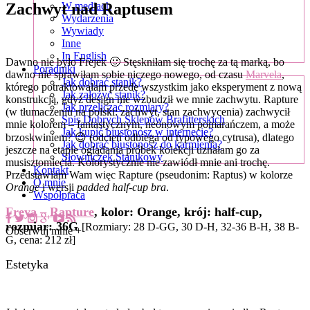
Zachwyt nad Raptusem
W mediach
Wydarzenia
Wywiady
Inne
In English
Dawno nie było Frejek 🙂 Stęskniłam się trochę za tą marką, bo
Poradniki
dawno nie sprawiłam sobie niczego nowego, od czasu
Marvela
,
Jak dobrać stanik?
którego potraktowałam przede wszystkim jako eksperyment z nową
Jak założyć stanik?
konstrukcją, gdyż design nie wzbudził we mnie zachwytu. Rapture
Jak przeliczać rozmiary?
(w tłumaczeniu na polski: zachwyt, stan zachwycenia) zachwycił
Spis Dobrych Sklepów Brafitterskich
mnie kolorem – fantastycznym, neonowym pomarańczem, a może
Jak kupić biustonosz w internecie?
brzoskwiniem? 😉 (odcień odbiega od typowego cytrusa), dlatego
Jak dobrać biustonosz do karmienia?
jeszcze na etapie oglądania próbek kolekcji uznałam go za
Słowniczek Stanikowy
musisztomiecia. Kolorystycznie nie zawiódł mnie ani trochę.
Kontakt
Przedstawiam Wam więc Rapture (pseudonim: Raptus) w kolorze
O mnie
Orange
i wersji
padded half-cup bra
.
Współpraca
Freya – Rapture
, kolor: Orange, krój: half-cup,
rozmiar: 36G
[Rozmiary: 28 D-GG, 30 D-H, 32-36 B-H, 38 B-
Obserwuj mnie +
G, cena: 212 zł]
Estetyka