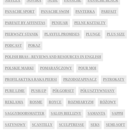
NIPPLEX
NOVIKA
NUDE
PANACHE
PANACHE BLACK
PANACHE SPORT
PANACHE SWIM
PANTERKA
PARFAIT
PARFAIT BY AFFINITAS
PENIUAR
PEŁNE KSZTAŁTY
PIERWSZY STANIK
PLAYFUL PROMISES
PLUNGE
PLUS SIZE
PODCAST
POKAZ
POLISH BRAS - REVIEWS AND RESOURCES IN ENGLISH
POLSKIE MARKI
POMARAŃCZOWY
POUR MOI
PROFILAKTYKA RAKA PIERSI
PRZODOZAPINACZ
PSTROKATY
PURE LIME
PUSH-UP
PÓŁGORSET
PÓŁUSZTYWNIANY
REKLAMA
ROSME
ROYCE
ROZMIARYZM
RÓŻOWY
SAGGYBOOBSMATTER
SALON BIELIZNY
SAMANTA
SAPPH
SATYNOWY
SCANTILLY
SCULPTRESSE
SEKS
SEMI-SOFT