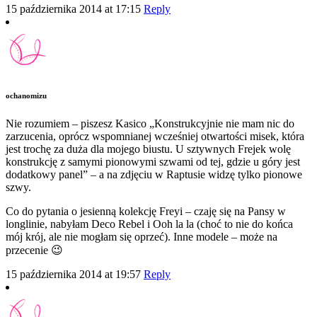
15 października 2014 at 17:15
Reply
ochanomizu
Nie rozumiem – piszesz Kasico „Konstrukcyjnie nie mam nic do
zarzucenia, oprócz wspomnianej wcześniej otwartości misek, która
jest trochę za duża dla mojego biustu. U sztywnych Frejek wolę
konstrukcję z samymi pionowymi szwami od tej, gdzie u góry jest
dodatkowy panel” – a na zdjęciu w Raptusie widzę tylko pionowe
szwy.
Co do pytania o jesienną kolekcję Freyi – czaję się na Pansy w
longlinie, nabyłam Deco Rebel i Ooh la la (choć to nie do końca
mój krój, ale nie mogłam się oprzeć). Inne modele – może na
przecenie 😉
15 października 2014 at 19:57
Reply