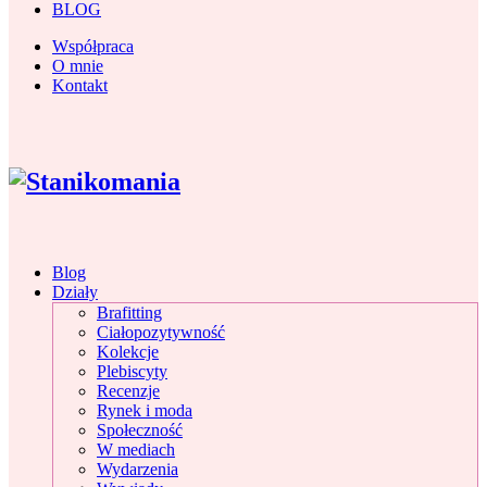
BLOG
Współpraca
O mnie
Kontakt
Blog
Działy
Brafitting
Ciałopozytywność
Kolekcje
Plebiscyty
Recenzje
Rynek i moda
Społeczność
W mediach
Wydarzenia