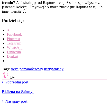
trendu?
A abstrahując od Rapture – co już sobie sprawiłyście z
jesiennej kolekcji Freyowej? A może znacie już Raptusa w tej lub
innej wersji? 🙂
Podziel się:
X
Facebook
Pinterest
Telegram
WhatsApp
LinkedIn
Drukuj
Tagi:
freya
pomarańczowy
usztywniany
By
Poprzedni post
Bielizna na Salony!
Następny post