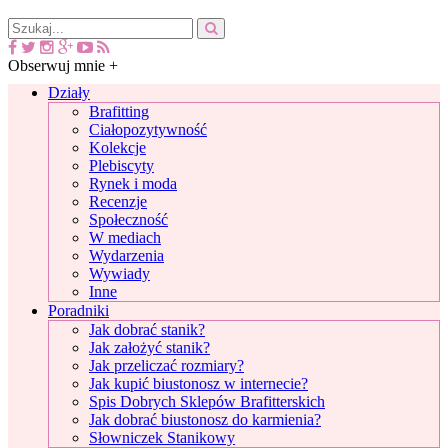
Obserwuj mnie +
Działy
Brafitting
Ciałopozytywność
Kolekcje
Plebiscyty
Rynek i moda
Recenzje
Społeczność
W mediach
Wydarzenia
Wywiady
Inne
Poradniki
Jak dobrać stanik?
Jak założyć stanik?
Jak przeliczać rozmiary?
Jak kupić biustonosz w internecie?
Spis Dobrych Sklepów Brafitterskich
Jak dobrać biustonosz do karmienia?
Słowniczek Stanikowy