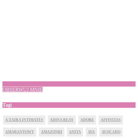
OBSERWUJ MNIE
Tagi
A'ZAIRA INTIMATES
ADINA REAY
ADORE
AFFINITAS
AMARANTOWY
AMAZONKI
ANITA
AVA
AVOCADO