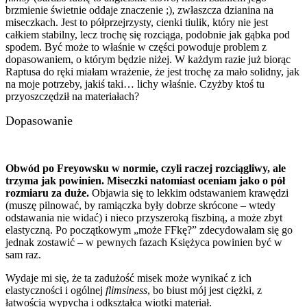
brzmienie świetnie oddaje znaczenie ;), zwłaszcza dzianina na
miseczkach. Jest to półprzejrzysty, cienki tiulik, który nie jest
całkiem stabilny, lecz trochę się rozciąga, podobnie jak gąbka pod
spodem. Być może to właśnie w części powoduje problem z
dopasowaniem, o którym będzie niżej. W każdym razie już biorąc
Raptusa do ręki miałam wrażenie, że jest trochę za mało solidny, jak
na moje potrzeby, jakiś taki… lichy właśnie. Czyżby ktoś tu
przyoszczędził na materiałach?
Dopasowanie
Obwód po Freyowsku w normie, czyli raczej rozciągliwy, ale
trzyma jak powinien. Miseczki natomiast oceniam jako o pół
rozmiaru za duże.
Objawia się to lekkim odstawaniem krawędzi
(muszę pilnować, by ramiączka były dobrze skrócone – wtedy
odstawania nie widać) i nieco przyszeroką fiszbiną, a może zbyt
elastyczną. Po początkowym „może FFkę?” zdecydowałam się go
jednak zostawić – w pewnych fazach Księżyca powinien być w
sam raz.
Wydaje mi się, że ta zadużość misek może wynikać z ich
elastyczności i ogólnej
flimsiness
, bo biust mój jest ciężki, z
łatwością wypycha i odkształca wiotki materiał.