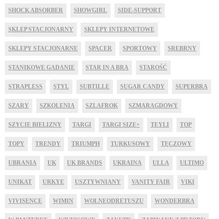
SHOCK ABSORBER
SHOWGIRL
SIDE-SUPPORT
SKLEP STACJONARNY
SKLEPY INTERNETOWE
SKLEPY STACJONARNE
SPACER
SPORTOWY
SREBRNY
STANIKOWE GADANIE
STAR IN A BRA
STAROŚĆ
STRAPLESS
STYL
SUBTILLE
SUGAR CANDY
SUPERBRA
SZARY
SZKOLENIA
SZLAFROK
SZMARAGDOWY
SZYCIE BIELIZNY
TARGI
TARGI SIZE+
TEYLI
TOP
TOPY
TRENDY
TRIUMPH
TURKUSOWY
TĘCZOWY
UBRANIA
UK
UK BRANDS
UKRAINA
ULLA
ULTIMO
UNIKAT
URKYE
USZTYWNIANY
VANITY FAIR
VIKI
VIVISENCE
WIMIN
WOLNEODRETUSZU
WONDERBRA