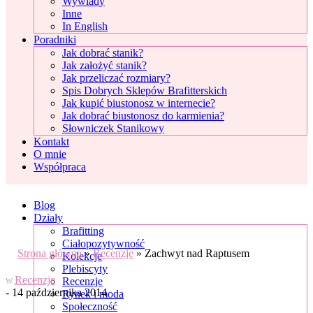
Wywiady
Inne
In English
Poradniki
Jak dobrać stanik?
Jak założyć stanik?
Jak przeliczać rozmiary?
Spis Dobrych Sklepów Brafitterskich
Jak kupić biustonosz w internecie?
Jak dobrać biustonosz do karmienia?
Słowniczek Stanikowy
Kontakt
O mnie
Współpraca
Blog
Działy
Brafitting
Ciałopozytywność
Strona główna
»
Recenzje
»
Zachwyt nad Raptusem
Kolekcje
Plebiscyty
Recenzje
Recenzje
W
- 14 października 2014
Rynek i moda
Społeczność