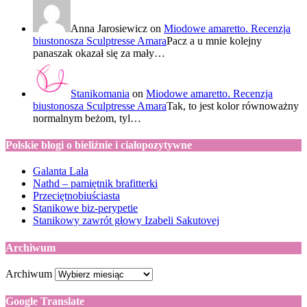
Anna Jarosiewicz
on
Miodowe amaretto. Recenzja
biustonosza Sculptresse Amara
Pacz a u mnie kolejny
panaszak okazał się za mały…
Stanikomania
on
Miodowe amaretto. Recenzja
biustonosza Sculptresse Amara
Tak, to jest kolor równoważny
normalnym beżom, tyl…
Polskie blogi o bieliźnie i ciałopozytywne
Galanta Lala
Nathd – pamiętnik brafitterki
Przeciętnobiuściasta
Stanikowe biz-perypetie
Stanikowy zawrót głowy Izabeli Sakutovej
Archiwum
Archiwum
Google Translate