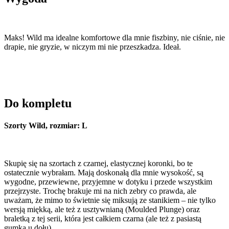
Maks! Wild ma idealne komfortowe dla mnie fiszbiny, nie ciśnie, nie
drapie, nie gryzie, w niczym mi nie przeszkadza. Ideał.
Do kompletu
Szorty Wild, rozmiar: L
Skupię się na szortach z czarnej, elastycznej koronki, bo te
ostatecznie wybrałam. Mają doskonałą dla mnie wysokość, są
wygodne, przewiewne, przyjemne w dotyku i przede wszystkim
przejrzyste. Trochę brakuje mi na nich zebry co prawda, ale
uważam, że mimo to świetnie się miksują ze stanikiem – nie tylko
wersją miękką, ale też z usztywnianą (Moulded Plunge) oraz
braletką z tej serii, która jest całkiem czarna (ale też z pasiastą
gumką u dołu).