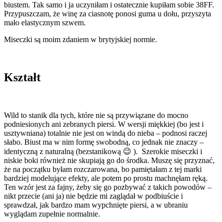
biustem. Tak samo i ja uczyniłam i ostatecznie kupiłam sobie 38FF.
Przypuszczam, że winę za ciasnotę ponosi guma u dołu, przyszyta
mało elastycznym szwem.
Miseczki są moim zdaniem w brytyjskiej normie.
Kształt
Wild to stanik dla tych, które nie są przywiązane do mocno
podniesionych ani zebranych piersi. W wersji miękkiej (bo jest i
usztywniana) totalnie nie jest on windą do nieba – podnosi raczej
słabo. Biust ma w nim formę swobodną, co jednak nie znaczy –
identyczną z naturalną (bezstanikową 😉 ). Szerokie miseczki i
niskie boki również nie skupiają go do środka. Muszę się przyznać,
że na początku byłam rozczarowana, bo pamiętałam z tej marki
bardziej modelujące efekty, ale potem po prostu machnęłam ręką.
Ten wzór jest za fajny, żeby się go pozbywać z takich powodów –
nikt przecie (ani ja) nie będzie mi zaglądał w podbiuście i
sprawdzał, jak bardzo mam wypchnięte piersi, a w ubraniu
wyglądam zupełnie normalnie.