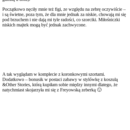
Początkowo nęciły mnie też figi, ze względu na zebrę oczywiście –
i są świetne, poza tym, że dla mnie jednak za niskie, chowają mi się
pod brzuchem i nie dają mi tyle radości, co szorciki. Miłośniczki
niskich majtek mogą być jednak zachwycone.
A tak wyglądam w komplecie z koronkowymi szortami.
Dodatkowo – bonusik w postaci zabawy w stylówkę z koszulą
&Other Stories, którą kupiłam sobie między innymi dlatego, że
natychmiast skojarzyła mi się z Freyowską zeberką 🙂