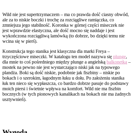
Wild nie jest supertrzymaczem – ma co prawda dość ciasny obwód,
ale za to niskie boczki i trochę za rozciągliwe ramiączka, co
zmniejsza jego stabilność. Koronka w górnej części miseczek nie
jest wprawdzie elastyczna, ale dość mocno się naddaje i jest
wykończona rozciągliwą lamówką (to dobrze, bo dzięki temu nie
wcina się w pierś).
Konstrukcja tego stanika jest klasyczna dla marki Freya –
trzyczęściowe miseczki. W katalogu ten model nazywa się
plunge
,
dla mnie to coś pośredniego między plunge a angielską
balkonetką
–
mostek na pewno nie jest wystarczająco niski jak na typowego
plandża. Boki są dość niskie, podobnie jak fiszbiny – niskie po
bokach i o szerokim, łagodnym łuku u dołu. Po założeniu stanika
łuk ten nieco się wypłaszcza, co bardzo dobrze pasuje do podstawy
moich piersi i świetnie wpływa na komfort. Wild nie ma fiszbin
bocznych (w tych pionowych kanalikach na bokach nie ma żadnych
usztywnień).
Wygoda