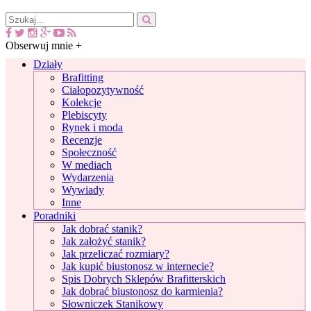
Obserwuj mnie +
Działy
Brafitting
Ciałopozytywność
Kolekcje
Plebiscyty
Rynek i moda
Recenzje
Społeczność
W mediach
Wydarzenia
Wywiady
Inne
Poradniki
Jak dobrać stanik?
Jak założyć stanik?
Jak przeliczać rozmiary?
Jak kupić biustonosz w internecie?
Spis Dobrych Sklepów Brafitterskich
Jak dobrać biustonosz do karmienia?
Słowniczek Stanikowy