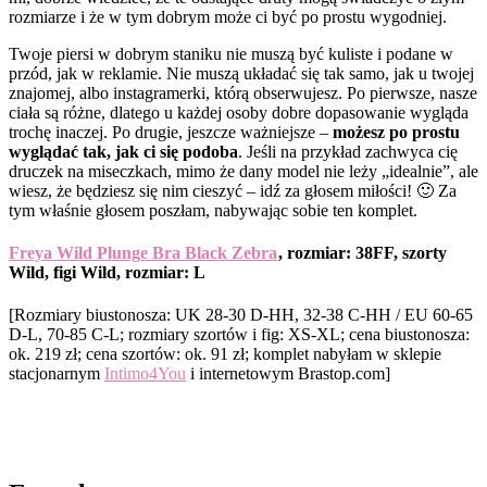
rozmiarze i że w tym dobrym może ci być po prostu wygodniej.
Twoje piersi w dobrym staniku nie muszą być kuliste i podane w
przód, jak w reklamie. Nie muszą układać się tak samo, jak u twojej
znajomej, albo instagramerki, którą obserwujesz. Po pierwsze, nasze
ciała są różne, dlatego u każdej osoby dobre dopasowanie wygląda
trochę inaczej. Po drugie, jeszcze ważniejsze –
możesz po prostu
wyglądać tak, jak ci się podoba
. Jeśli na przykład zachwyca cię
druczek na miseczkach, mimo że dany model nie leży „idealnie”, ale
wiesz, że będziesz się nim cieszyć – idź za głosem miłości! 🙂 Za
tym właśnie głosem poszłam, nabywając sobie ten komplet.
Freya Wild Plunge Bra Black Zebra
, rozmiar: 38FF, szorty
Wild, figi Wild, rozmiar: L
[Rozmiary biustonosza: UK 28-30 D-HH, 32-38 C-HH / EU 60-65
D-L, 70-85 C-L; rozmiary szortów i fig: XS-XL; cena biustonosza:
ok. 219 zł; cena szortów: ok. 91 zł; komplet nabyłam w sklepie
stacjonarnym
Intimo4You
i internetowym Brastop.com]