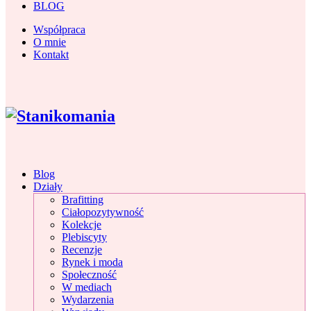
BLOG
Współpraca
O mnie
Kontakt
Blog
Działy
Brafitting
Ciałopozytywność
Kolekcje
Plebiscyty
Recenzje
Rynek i moda
Społeczność
W mediach
Wydarzenia