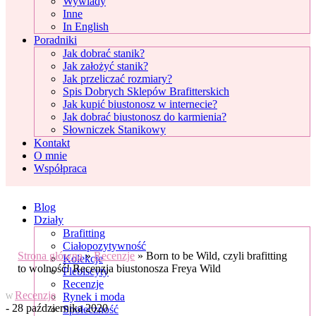
Wywiady
Inne
In English
Poradniki
Jak dobrać stanik?
Jak założyć stanik?
Jak przeliczać rozmiary?
Spis Dobrych Sklepów Brafitterskich
Jak kupić biustonosz w internecie?
Jak dobrać biustonosz do karmienia?
Słowniczek Stanikowy
Kontakt
O mnie
Współpraca
Blog
Działy
Brafitting
Ciałopozytywność
Strona główna
»
Recenzje
»
Born to be Wild, czyli brafitting
Kolekcje
to wolność! Recenzja biustonosza Freya Wild
Plebiscyty
Recenzje
Recenzje
Rynek i moda
W
- 28 października 2020
Społeczność