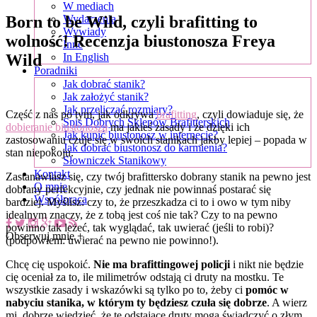
W mediach
Born to be Wild, czyli brafitting to
Wydarzenia
Wywiady
wolność! Recenzja biustonosza Freya
Inne
Wild
In English
Poradniki
Jak dobrać stanik?
Jak założyć stanik?
Jak przeliczać rozmiary?
Część z nas po tym, jak odkrywa
brafitting
, czyli dowiaduje się, że
Spis Dobrych Sklepów Brafitterskich
dobieranie biustonosza
ma jakieś zasady i że dzięki ich
Jak kupić biustonosz w internecie?
zastosowaniu czuje się w swoich stanikach jakby lepiej – popada w
Jak dobrać biustonosz do karmienia?
stan niepokoju.
Słowniczek Stanikowy
Kontakt
Zastanawiasz się, czy twój brafittersko dobrany stanik na pewno jest
O mnie
dobrany perfekcyjnie, czy jednak nie powinnaś postarać się
Współpraca
bardziej. Myślisz: czy to, że przeszkadza ci to i owo w tym niby
idealnym znaczy, że z tobą jest coś nie tak? Czy to na pewno
powinno tak leżeć, tak wyglądać, tak uwierać (jeśli to robi)?
Obserwuj mnie +
(podpowiem: uwierać na pewno nie powinno!).
Chcę cię uspokoić.
Nie ma brafittingowej policji
i nikt nie będzie
cię oceniał za to, ile milimetrów odstają ci druty na mostku. Te
wszystkie zasady i wskazówki są tylko po to, żeby ci
pomóc w
nabyciu stanika, w którym ty będziesz czuła się dobrze
. A wierz
mi, dobrze wiedzieć, że te odstające druty mogą świadczyć o złym