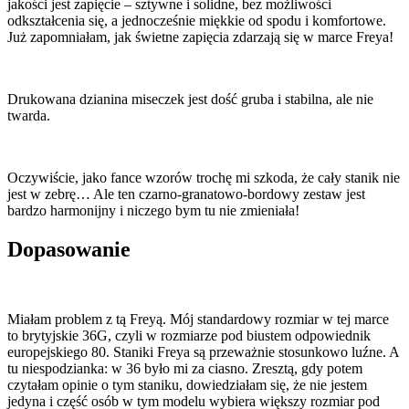
jakości jest zapięcie – sztywne i solidne, bez możliwości
odkształcenia się, a jednocześnie miękkie od spodu i komfortowe.
Już zapomniałam, jak świetne zapięcia zdarzają się w marce Freya!
Drukowana dzianina miseczek jest dość gruba i stabilna, ale nie
twarda.
Oczywiście, jako fance wzorów trochę mi szkoda, że cały stanik nie
jest w zebrę… Ale ten czarno-granatowo-bordowy zestaw jest
bardzo harmonijny i niczego bym tu nie zmieniała!
Dopasowanie
Miałam problem z tą Freyą. Mój standardowy rozmiar w tej marce
to brytyjskie 36G, czyli w rozmiarze pod biustem odpowiednik
europejskiego 80. Staniki Freya są przeważnie stosunkowo luźne. A
tu niespodzianka: w 36 było mi za ciasno. Zresztą, gdy potem
czytałam opinie o tym staniku, dowiedziałam się, że nie jestem
jedyna i część osób w tym modelu wybiera większy rozmiar pod