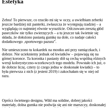
Estetyka
Zebra! To pierwsze, co rzuciło mi się w oczy, a uwielbiam zeberki
jeszcze bardziej niż panterki, zwłaszcza że występują rzadziej – a
wyglądają co najmniej równie wyraziście. Odczuwam zresztą głód
paseczków nie tylko zwierzęcych – a tu jeszcze tak świetnie się
składa, że dołożono pasiastą gumkę na dole, co nadaje całości
dodatkowego ‚sportowego pazura”.
Nie umieszczono tu kokardek na mostku ani przy ramiączkach, i
dobrze. Nie uciekniemy jednak od kwiatków – pojawiają się na
górnej koronce. Ta koronka i pasiasty dół są cechą wspólną różnych
wersji kolorystyczno-wzorkowych tego modelu. Powstało ich już, o
ile dobrze liczę, cztery (z czego jedna w doskonałe kwiatki) – to
była pierwsza z nich (z jesieni 2019) i zakochałam się w niej od
razu.
Oprócz świetnego designu, Wild ma solidne, dobrej jakości
materiały, dolna gumka nie podwija się ani nie marszczy, doskonałej