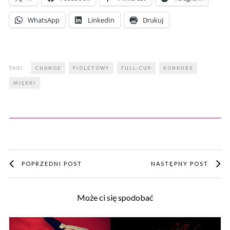
WhatsApp
LinkedIn
Drukuj
TAGI:
CHANGE
FIOLETOWY
FULL-CUP
KONKURS
MIĘKKI
POPRZEDNI POST
NASTĘPNY POST
Może ci się spodobać