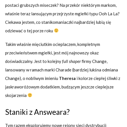
postaci grubszych miseczek? Na przekór niektórym markom,
właśnie teraz lansującym przejrzyste mgiełki typu Ooh La La?
Ciekawa jestem, co stanikomaniaczki najbardziej lubią się
odziewać o tej porze roku
Takim właśnie mięciutkim ocieplaczem, kompletnym
przeciwieństwem mgiełki, jest mój najnowszy okaz
doświadczalny. Jest to kolejny
full shaper
firmy Change,
lansowany w ramach marki Charade (bardziej lukśna odmiana
Change), o nobliwym imieniu
Theresa
i kolorze ciepłej śliwki z
jaskraworóżowym dodatkiem, budzącym jeszcze cieplejsze
skojarzenia
Staniki z Answeara?
Tym razem eksplorujemy nowe rejony sieci dystrybucji