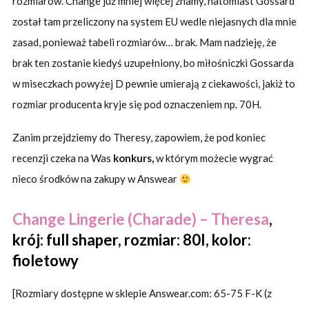
rozmiarów. Change już mniej więcej znamy, natomiast Gossard
został tam przeliczony na system EU wedle niejasnych dla mnie
zasad, ponieważ tabeli rozmiarów… brak. Mam nadzieję, że
brak ten zostanie kiedyś uzupełniony, bo miłośniczki Gossarda
w miseczkach powyżej D pewnie umierają z ciekawości, jakiż to
rozmiar producenta kryje się pod oznaczeniem np. 70H.
Zanim przejdziemy do Theresy, zapowiem, że pod koniec
recenzji czeka na Was
konkurs,
w którym możecie wygrać
nieco środków na zakupy w Answear
Change Lingerie (Charade) – Theresa
,
krój: full shaper, rozmiar: 80I, kolor:
fioletowy
[Rozmiary dostępne w sklepie Answear.com: 65-75 F-K (z