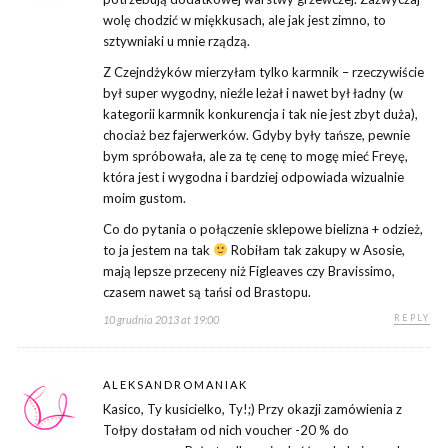
wolę chodzić w miękkusach, ale jak jest zimno, to
sztywniaki u mnie rządzą.
Z Czejndżyków mierzyłam tylko karmnik – rzeczywiście
był super wygodny, nieźle leżał i nawet był ładny (w
kategorii karmnik konkurencja i tak nie jest zbyt duża),
chociaż bez fajerwerków. Gdyby były tańsze, pewnie
bym spróbowała, ale za tę cenę to mogę mieć Freyę,
która jest i wygodna i bardziej odpowiada wizualnie
moim gustom.
Co do pytania o połączenie sklepowe bielizna + odzież,
to ja jestem na tak
Robiłam tak zakupy w Asosie,
mają lepsze przeceny niż Figleaves czy Bravissimo,
czasem nawet są tańsi od Brastopu.
REPLY
10 grudnia 2013 at 19:00
ALEKSANDROMANIAK
Kasico, Ty kusicielko, Ty!;) Przy okazji zamówienia z
Tołpy dostałam od nich voucher -20 % do