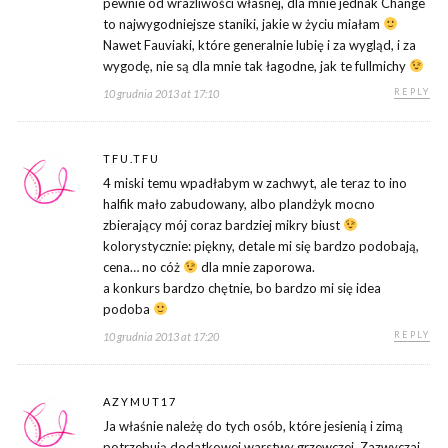
pewnie od wrażliwości własnej, dla mnie jednak Change
to najwygodniejsze staniki, jakie w życiu miałam
Nawet Fauviaki, które generalnie lubię i za wygląd, i za
wygodę, nie są dla mnie tak łagodne, jak te fullmichy
REPLY
10 grudnia 2013 at 17:10
TFU.TFU
4 miski temu wpadłabym w zachwyt, ale teraz to ino
halfik mało zabudowany, albo plandżyk mocno
zbierający mój coraz bardziej mikry biust
kolorystycznie: piękny, detale mi się bardzo podobają,
cena… no cóż
dla mnie zaporowa.
a konkurs bardzo chętnie, bo bardzo mi się idea
podoba
REPLY
10 grudnia 2013 at 17:20
AZYMUT17
Ja właśnie należę do tych osób, które jesienią i zimą
potrzebują dodatkowej warstwy grzewczej. Zazwyczaj