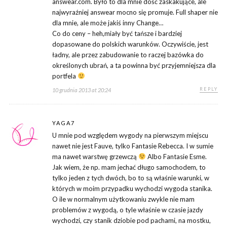
answear.com. Było to dla mnie dość zaskakujące, ale
najwyraźniej answear mocno się promuje. Full shaper nie
dla mnie, ale może jakiś inny Change…
Co do ceny – heh,miały być tańsze i bardziej
dopasowane do polskich warunków. Oczywiście, jest
ładny, ale przez zabudowanie to raczej bazówka do
określonych ubrań, a ta powinna być przyjemniejsza dla
portfela
REPLY
10 grudnia 2013 at 20:24
YAGA7
U mnie pod względem wygody na pierwszym miejscu
nawet nie jest Fauve, tylko Fantasie Rebecca. I w sumie
ma nawet warstwę grzewczą
Albo Fantasie Esme.
Jak wiem, że np. mam jechać długo samochodem, to
tylko jeden z tych dwóch, bo to są właśnie warunki, w
których w moim przypadku wychodzi wygoda stanika.
O ile w normalnym użytkowaniu zwykle nie mam
problemów z wygodą, o tyle właśnie w czasie jazdy
wychodzi, czy stanik dziobie pod pachami, na mostku,