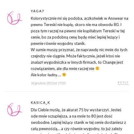
YAGA7
Kolorystycznie mi się podoba, aczkolwiek w Answear na
pewno Tereski nie kupię, skoro nie ma obwodu 80. I
poza tym raczej na pewno nie kupiłabym Tereski w tej
cenie, bo za podobną cenę będę mieć lepiej leżący i
pewnie równie wygodny stanik.
W sumie muszę przyznać, że naprawdę nic mnie do tych
czejndży nie ciągnie. Może faktycznie, jeżeli ktoś nie
znalazł wygodniczka w innych firmach, to Change jest
rozwiązaniem, ale dla mnie raczej nie
Ale kolor ładny….
REPLY
10 grudnia 2013 at 17:03
KASICA_K
Dla Ciebie myślę, że akurat 75 by wystarczył. Jesteś
ode mnie sczuplejsza, a na mnie to 80 jest dość
swobodne. Lepiej leżący stanik w tej cenie dostaniesz z
całą pewnością… a czy równie wygodny, to już zależy