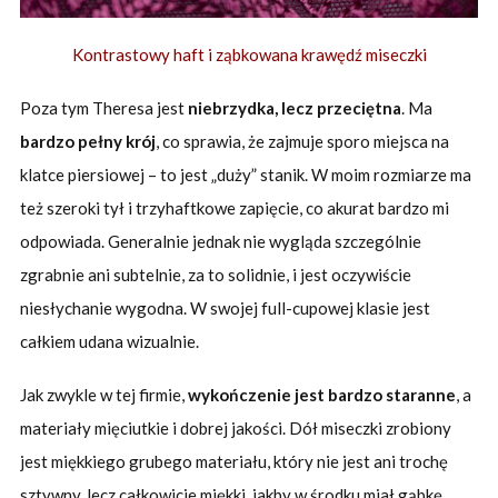
Kontrastowy haft i ząbkowana krawędź miseczki
Poza tym Theresa jest
niebrzydka, lecz przeciętna
. Ma
bardzo pełny krój
, co sprawia, że zajmuje sporo miejsca na
klatce piersiowej – to jest „duży” stanik. W moim rozmiarze ma
też szeroki tył i trzyhaftkowe zapięcie, co akurat bardzo mi
odpowiada. Generalnie jednak nie wygląda szczególnie
zgrabnie ani subtelnie, za to solidnie, i jest oczywiście
niesłychanie wygodna. W swojej full-cupowej klasie jest
całkiem udana wizualnie.
Jak zwykle w tej firmie,
wykończenie jest bardzo staranne
, a
materiały mięciutkie i dobrej jakości. Dół miseczki zrobiony
jest miękkiego grubego materiału, który nie jest ani trochę
sztywny, lecz całkowicie miękki, jakby w środku miał gąbkę