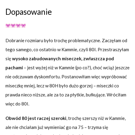
Dopasowanie
Dobranie rozmiaru było trochę problematyczne. Zaczęłam od
tego samego, co ostatnio w Kammie, czyli 80I. Przestraszyłam
się
wysoko zabudowanych miseczek, zwłaszcza pod
pachami
– jest wyżej niż w Kammie (po co?), choć wciąż jeszcze
nie odczuwam dyskomfortu. Postanowiłam więc wypróbować
miseczkę mniej, lecz w 80H było dużo gorzej – miseczki co
prawda nieco niższe, ale za to za płytkie, bułkujące. Wróciłam
więc do 80I.
Obwód 80 jest raczej szeroki
, trochę szerszy niż w Kammie,
ale nie chciałam już wymieniać go na 75 – trzyma się