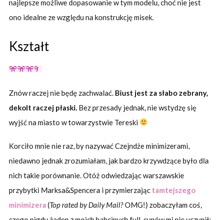
najlepsze możliwe dopasowanie w tym modelu, choć nie jest
ono idealne ze względu na konstrukcję misek.
Kształt
Znów raczej nie będę zachwalać.
Biust jest za słabo zebrany,
dekolt raczej płaski.
Bez przesady jednak, nie wstydzę się
wyjść na miasto w towarzystwie Tereski
Korciło mnie nie raz, by nazywać Czejndże minimizerami,
niedawno jednak zrozumiałam, jak bardzo krzywdzące było dla
nich takie porównanie. Otóż odwiedzając warszawskie
przybytki Marksa&Spencera i przymierzając
tamtejszego
minimizera
(
Top rated by Daily Mail?
OMG!) zobaczyłam coś,
czego nigdy żaden z moich babcinych full-cupów mi nie uczynił: