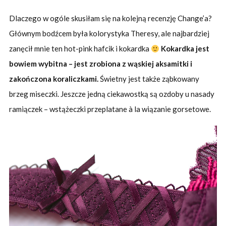
Dlaczego w ogóle skusiłam się na kolejną recenzję Change’a?
Głównym bodźcem była kolorystyka Theresy, ale najbardziej
zanęcił mnie ten hot-pink hafcik i kokardka
Kokardka jest
bowiem wybitna – jest zrobiona z wąskiej aksamitki i
zakończona koraliczkami.
Świetny jest także ząbkowany
brzeg miseczki. Jeszcze jedną ciekawostką są ozdoby u nasady
ramiączek – wstążeczki przeplatane à la wiązanie gorsetowe.