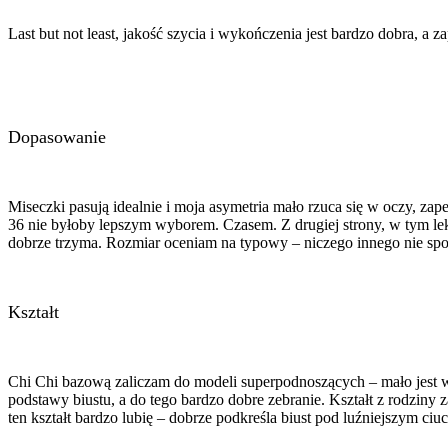
Last but not least, jakość szycia i wykończenia jest bardzo dobra, a 
Dopasowanie
Miseczki pasują idealnie i moja asymetria mało rzuca się w oczy, zap
36 nie byłoby lepszym wyborem. Czasem. Z drugiej strony, w tym le
dobrze trzyma. Rozmiar oceniam na typowy – niczego innego nie sp
Kształt
Chi Chi bazową zaliczam do modeli superpodnoszących – mało jest w m
podstawy biustu, a do tego bardzo dobre zebranie. Kształt z rodziny
ten kształt bardzo lubię – dobrze podkreśla biust pod luźniejszym ci