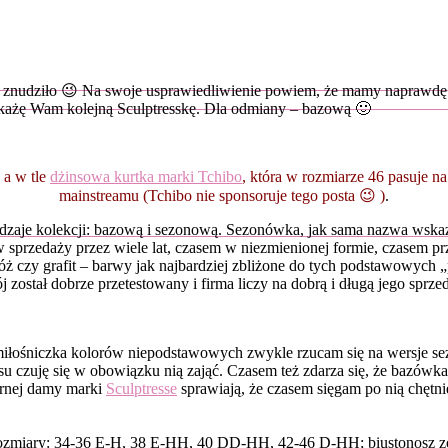
ie znudziło 😉 Na swoje usprawiedliwienie powiem, że mamy naprawdę
okażę Wam kolejną Sculptresskę. Dla odmiany – bazową 🙂
, a w tle
dżinsowa kurtka marki Tchibo
, która w rozmiarze 46 pasuje na
mainstreamu (Tchibo nie sponsoruje tego posta 😉 )
.
dzaje kolekcji: bazową i sezonową. Sezonówka, jak sama nazwa wskaz
w sprzedaży przez wiele lat, czasem w niezmienionej formie, czasem p
 róż czy grafit – barwy jak najbardziej zbliżone do tych podstawowych 
 został dobrze przetestowany i firma liczy na dobrą i długą jego sprze
iłośniczka kolorów niepodstawowych zwykle rzucam się na wersje sez
zasu czuję się w obowiązku nią zająć. Czasem też zdarza się, że baz
arnej damy marki
Sculptresse
sprawiają, że czasem sięgam po nią chętn
zmiary: 34-36 E-H, 38 E-HH, 40 DD-HH, 42-46 D-HH; biustonosz zost