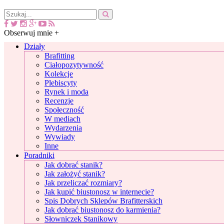
Obserwuj mnie +
Działy
Brafitting
Ciałopozytywność
Kolekcje
Plebiscyty
Rynek i moda
Recenzje
Społeczność
W mediach
Wydarzenia
Wywiady
Inne
Poradniki
Jak dobrać stanik?
Jak założyć stanik?
Jak przeliczać rozmiary?
Jak kupić biustonosz w internecie?
Spis Dobrych Sklepów Brafitterskich
Jak dobrać biustonosz do karmienia?
Słowniczek Stanikowy