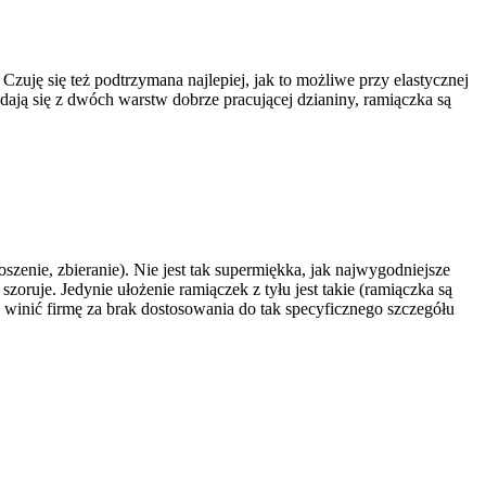
zuję się też podtrzymana najlepiej, jak to możliwe przy elastycznej
ładają się z dwóch warstw dobrze pracującej dzianiny, ramiączka są
zenie, zbieranie). Nie jest tak supermiękka, jak najwygodniejsze
oruje. Jedynie ułożenie ramiączek z tyłu jest takie (ramiączka są
 winić firmę za brak dostosowania do tak specyficznego szczegółu