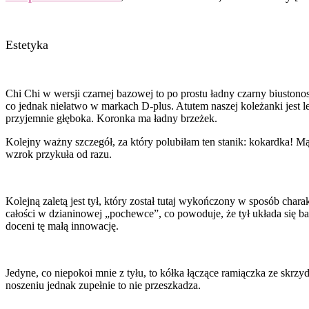
Estetyka
Chi Chi w wersji czarnej bazowej to po prostu ładny czarny biusto
co jednak niełatwo w markach D-plus. Atutem naszej koleżanki jest le
przyjemnie głęboka. Koronka ma ładny brzeżek.
Kolejny ważny szczegół, za który polubiłam ten stanik: kokardka! Mąd
wzrok przykuła od razu.
Kolejną zaletą jest tył, który został tutaj wykończony w sposób cha
całości w dzianinowej „pochewce”, co powoduje, że tył układa się bar
doceni tę małą innowację.
Jedyne, co niepokoi mnie z tyłu, to kółka łączące ramiączka ze skrzyde
noszeniu jednak zupełnie to nie przeszkadza.