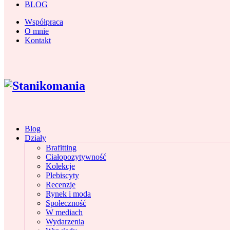
BLOG
Współpraca
O mnie
Kontakt
Blog
Działy
Brafitting
Ciałopozytywność
Kolekcje
Plebiscyty
Recenzje
Rynek i moda
Społeczność
W mediach
Wydarzenia