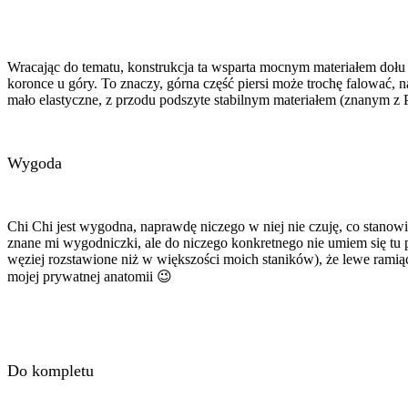
Wracając do tematu, konstrukcja ta wsparta mocnym materiałem dołu sp
koronce u góry. To znaczy, górna część piersi może trochę falować, n
mało elastyczne, z przodu podszyte stabilnym materiałem (znanym z
Wygoda
Chi Chi jest wygodna, naprawdę niczego w niej nie czuję, co stanowi
znane mi wygodniczki, ale do niczego konkretnego nie umiem się tu p
węziej rozstawione niż w większości moich staników), że lewe ramią
mojej prywatnej anatomii 😉
Do kompletu