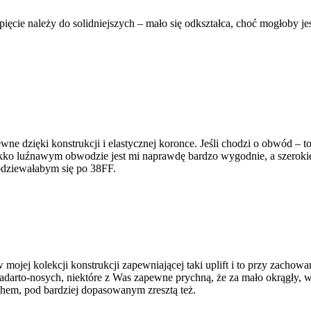
zapięcie należy do solidniejszych – mało się odkształca, choć mogłoby je
ewne dzięki konstrukcji i elastycznej koronce. Jeśli chodzi o obwód – 
kko luźnawym obwodzie jest mi naprawdę bardzo wygodnie, a szerokie 
odziewałabym się po 38FF.
ojej kolekcji konstrukcji zapewniającej taki uplift i to przy zachow
 zadarto-nosych, niektóre z Was zapewne prychną, że za mało okrągły,
uchem, pod bardziej dopasowanym zresztą też.