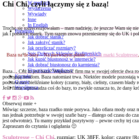
Chi Chi, czyli łączymy się z bazą!
W mediach
Wydarzenia
Wywiady
Inne
In English
Trochę się rozrecenzjowałam – mam nadzieję, że jeszcze Wam się n
Poradniki
jak i polskich marek. Tym razem znowu przeniesiemy się do UK i p
Jak dobrać stanik?
Jak założyć stanik?
Jak przeliczać rozmiary?
Spis Dobrych Sklepów Brafitterskich
Baza na tle bazy – Na pierwszym planie
Chi Chi marki Sculptresse
Jak kupić biustonosz w internecie?
Jak dobrać biustonosz do karmienia?
Słowniczek Stanikowy
Baza… Cóż to jest baza? Większość firm ma w swojej ofercie dwa ro
Kontakt
podlegają trendom. Baza natomiast trwa. Niektóre modele pozostają 
O mnie
podstawowe bieliźniane kolory (czarny, biały, cielisty, czasem blady
Współpraca
Jeśli firma wprowadza coś do bazy, to zwykle oznacza to, że dany krój
Obserwuj mnie +
Mówiąc szczerze, baza rzadko mnie porywa. Jako ofiara mody oraz m
nas jednak potrzebuje w swojej szafie bazy – dlatego od czasu do c
jest odwrotnie). Tu mamy przykład pozytywny – pewne cechy tej cz
Zapraszam do czytania i oglądania 🙂
Sculptresse – Chi Chi
rozmiar: UK 38FF, kolor: czarny
,
[Ro