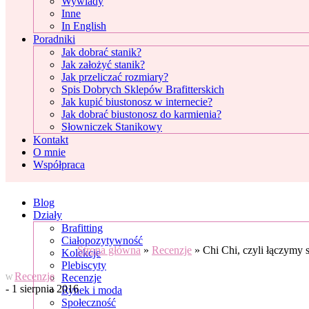
Wywiady
Inne
In English
Poradniki
Jak dobrać stanik?
Jak założyć stanik?
Jak przeliczać rozmiary?
Spis Dobrych Sklepów Brafitterskich
Jak kupić biustonosz w internecie?
Jak dobrać biustonosz do karmienia?
Słowniczek Stanikowy
Kontakt
O mnie
Współpraca
Blog
Działy
Brafitting
Ciałopozytywność
Strona główna
»
Recenzje
»
Chi Chi, czyli łączymy s
Kolekcje
Plebiscyty
Recenzje
Recenzje
W
- 1 sierpnia 2016
Rynek i moda
Społeczność