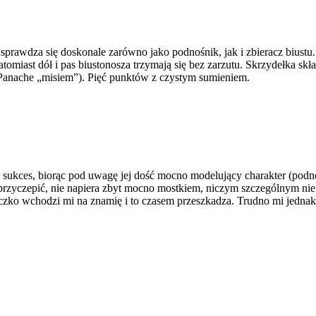
rawdza się doskonale zarówno jako podnośnik, jak i zbieracz biustu. C
atomiast dół i pas biustonosza trzymają się bez zarzutu. Skrzydełka sk
 Panache „misiem”). Pięć punktów z czystym sumieniem.
 sukces, biorąc pod uwagę jej dość mocno modelujący charakter (podnos
rzyczepić, nie napiera zbyt mocno mostkiem, niczym szczególnym nie sz
czko wchodzi mi na znamię i to czasem przeszkadza. Trudno mi jednak