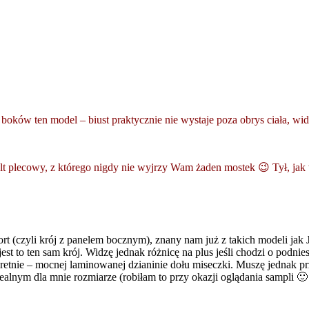
z boków ten model – biust praktycznie nie wystaje poza obrys ciała, w
lt plecowy, z którego nigdy nie wyjrzy Wam żaden mostek 😉 Tył, jak 
ort (czyli krój z panelem bocznym), znany nam już z takich modeli jak
jest to ten sam krój. Widzę jednak różnicę na plus jeśli chodzi o pod
kretnie – mocnej laminowanej dzianinie dołu miseczki. Muszę jednak 
ealnym dla mnie rozmiarze (robiłam to przy okazji oglądania sampli 