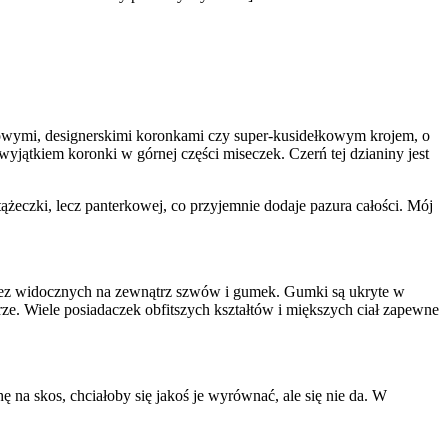
tkowymi, designerskimi koronkami czy super-kusidełkowym krojem, o
wyjątkiem koronki w górnej części miseczek. Czerń tej dzianiny jest
tążeczki, lecz panterkowej, co przyjemnie dodaje pazura całości. Mój
ie bez widocznych na zewnątrz szwów i gumek. Gumki są ukryte w
brze. Wiele posiadaczek obfitszych kształtów i miększych ciał zapewne
hę na skos, chciałoby się jakoś je wyrównać, ale się nie da. W