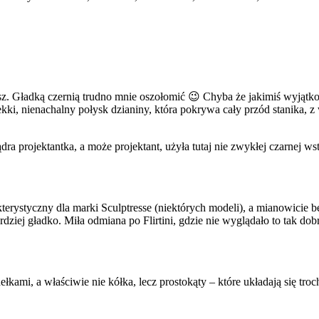
nosz. Gładką czernią trudno mnie oszołomić 😉 Chyba że jakimiś wyją
kki, nienachalny połysk dzianiny, która pokrywa cały przód stanika, z 
ra projektantka, a może projektant, użyła tutaj nie zwykłej czarnej ws
rakterystyczny dla marki Sculptresse (niektórych modeli), a mianowic
dziej gładko. Miła odmiana po Flirtini, gdzie nie wyglądało to tak do
łkami, a właściwie nie kółka, lecz prostokąty – które układają się troc