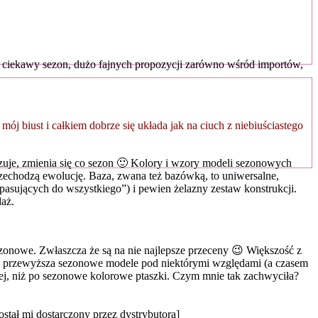
 ciekawy sezon, dużo fajnych propozycji zarówno wśród importów,
 mój biust i całkiem dobrze się układa jak na ciuch z niebiuściastego
uje, zmienia się co sezon 🙂 Kolory i wzory modeli sezonowych
rzechodzą ewolucję. Baza, zwana też bazówką, to uniwersalne,
„pasujących do wszystkiego”) i pewien żelazny zestaw konstrukcji.
daż.
onowe. Zwłaszcza że są na nie najlepsze przeceny 😉 Większość z
ówka przewyższa sezonowe modele pod niektórymi względami (a czasem
iej, niż po sezonowe kolorowe ptaszki. Czym mnie tak zachwyciła?
ał mi dostarczony przez dystrybutora]