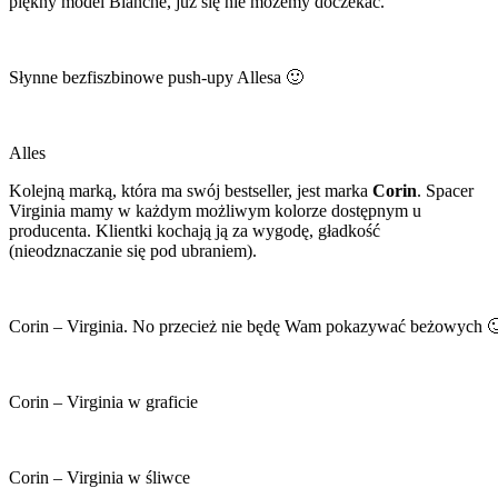
piękny model Blanche, już się nie możemy doczekać.
Słynne bezfiszbinowe push-upy Allesa 🙂
Alles
Kolejną marką, która ma swój bestseller, jest marka
Corin
. Spacer
Virginia mamy w każdym możliwym kolorze dostępnym u
producenta. Klientki kochają ją za wygodę, gładkość
(nieodznaczanie się pod ubraniem).
Corin – Virginia. No przecież nie będę Wam pokazywać beżowych 
Corin – Virginia w graficie
Corin – Virginia w śliwce