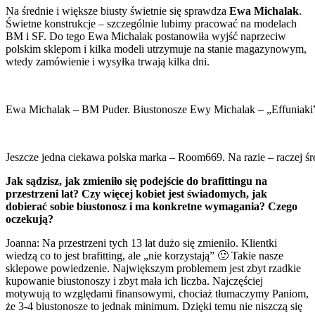
Na średnie i większe biusty świetnie się sprawdza
Ewa Michalak
.
Świetne konstrukcje – szczególnie lubimy pracować na modelach
BM i SF. Do tego Ewa Michalak postanowiła wyjść naprzeciw
polskim sklepom i kilka modeli utrzymuje na stanie magazynowym,
wtedy zamówienie i wysyłka trwają kilka dni.
Ewa Michalak – BM Puder. Biustonosze Ewy Michalak – „Effuniaki” –
Jeszcze jedna ciekawa polska marka – Room669. Na razie – raczej śre
Jak sądzisz, jak zmieniło się podejście do brafittingu na
przestrzeni lat? Czy więcej kobiet jest świadomych, jak
dobierać sobie biustonosz i ma konkretne wymagania? Czego
oczekują?
Joanna: Na przestrzeni tych 13 lat dużo się zmieniło. Klientki
wiedzą co to jest brafitting, ale „nie korzystają” 🙂 Takie nasze
sklepowe powiedzenie. Największym problemem jest zbyt rzadkie
kupowanie biustonoszy i zbyt mała ich liczba. Najczęściej
motywują to względami finansowymi, chociaż tłumaczymy Paniom,
że 3-4 biustonosze to jednak minimum. Dzięki temu nie niszczą się