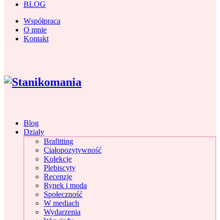
BLOG
Współpraca
O mnie
Kontakt
Blog
Działy
Brafitting
Ciałopozytywność
Kolekcje
Plebiscyty
Recenzje
Rynek i moda
Społeczność
W mediach
Wydarzenia