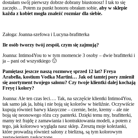
dostałam swój pierwszy dobrze dobrany biustonosz! I tak to się
zaczęło… Potem za punkt honoru obrałam sobie,
aby w sklepie
każda z kobiet mogła znaleźć rozmiar dla siebie.
Załoga: Joanna-szefowa i Lucyna-brafitterka
Ile osób tworzy twój zespół, czym się zajmują?
Joanna: Intimo4You to w tym momencie 3 osoby – dwie brafitterki i
ja – pani od wszystkiego 🙂
Pamiętasz jeszcze naszą rozmowę sprzed 12 lat? Freya
Arabella, kostium Vodka Martini… Jak od tamtej pory zmienił
się asortyment twojego salonu? Czy twoje klientki dalej kochają
Freyę i kolory?
Joanna: Ale ten czas leci…. Tak, na szczęście klientki Intimo4You,
tak samo jak ja, lubią i nie boją się kolorów w bieliźnie. Oczywiście
kupują również barwy klasyczne – czernie, beże, kremy – ale nie
boją się neonowego różu czy panterki. Dzięki temu my, brafitterki,
mamy też frajdę z zamawiania i kontraktowania modeli, a potem z
tego, jak kolorowo wygląda nasz sklep. Zresztą moje koleżanki,
które prowadzą również salony z bielizną, są tym kolorowym
zestawieniem zaskoczone.