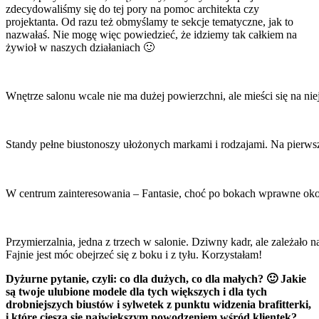
zdecydowaliśmy się do tej pory na pomoc architekta czy
projektanta. Od razu też obmyślamy te sekcje tematyczne, jak to
nazwałaś. Nie mogę więc powiedzieć, że idziemy tak całkiem na
żywioł w naszych działaniach 🙂
Wnętrze salonu wcale nie ma dużej powierzchni, ale mieści się na nie
Standy pełne biustonoszy ułożonych markami i rodzajami. Na pierws
W centrum zainteresowania – Fantasie, choć po bokach wprawne oko 
Przymierzalnia, jedna z trzech w salonie. Dziwny kadr, ale zależa
Fajnie jest móc obejrzeć się z boku i z tyłu. Korzystałam!
Dyżurne pytanie, czyli: co dla dużych, co dla małych? 🙂 Jakie
są twoje ulubione modele dla tych większych i dla tych
drobniejszych biustów i sylwetek z punktu widzenia brafitterki,
i które cieszą się największym powodzeniem wśród klientek?