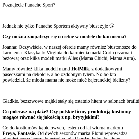
Poznajecie Panache Sport?
Jednak nie tylko Panache Sportem aktywny biust żyje 🙂
Czy można zaopatrzyć się u ciebie w modele do karmienia?
Joanna: Oczywiście, w naszej ofercie mamy również biustonosze do
karmienia. Klasyka to Virginia do karmienia marki Corin (czarna i
beżowa) oraz kilka modeli marki Alles (Mama Chichi, Mama Aura).
Mamy również kilka modeli marki
HotMilk
, z dodatkowymi
paseczkami na dekolcie, albo ozdobnym tyłem. No bo kto
powiedział, że młoda mama nie może mieć bajeranckiej bielizny?
Gładkie, bezszwowe majtki stały się ostatnio hitem w salonach braf
Co polecasz na plażę? Czy polskie firmy produkują kostiumy
mogące równać się jakością z np. brytyjskimi?
Co do kostiumów kąpielowych, jestem od lat wierna markom
Freya,
Fantasie
. Od dwóch sezonów marka Elomi wprowadza
również coraz lepsze konstrukcyjnie i bardzo ładne kostiumy –