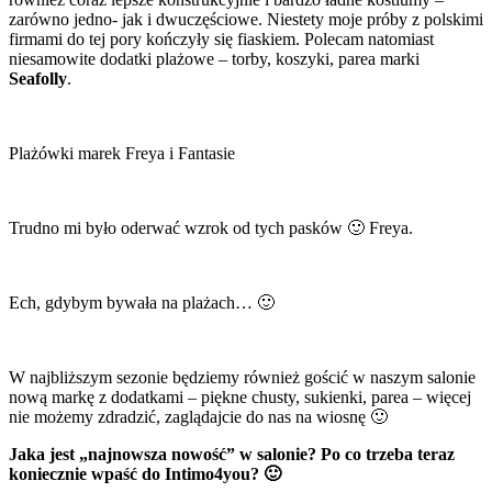
zarówno jedno- jak i dwuczęściowe. Niestety moje próby z polskimi
firmami do tej pory kończyły się fiaskiem. Polecam natomiast
niesamowite dodatki plażowe – torby, koszyki, parea marki
Seafolly
.
Plażówki marek Freya i Fantasie
Trudno mi było oderwać wzrok od tych pasków 🙂 Freya.
Ech, gdybym bywała na plażach… 🙂
W najbliższym sezonie będziemy również gościć w naszym salonie
nową markę z dodatkami – piękne chusty, sukienki, parea – więcej
nie możemy zdradzić, zaglądajcie do nas na wiosnę 🙂
Jaka jest „najnowsza nowość” w salonie? Po co trzeba teraz
koniecznie wpaść do Intimo4you? 🙂