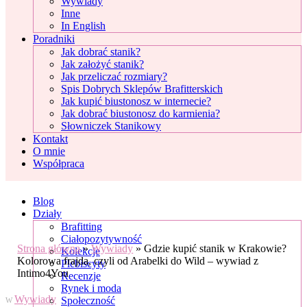
Wywiady
Inne
In English
Poradniki
Jak dobrać stanik?
Jak założyć stanik?
Jak przeliczać rozmiary?
Spis Dobrych Sklepów Brafitterskich
Jak kupić biustonosz w internecie?
Jak dobrać biustonosz do karmienia?
Słowniczek Stanikowy
Kontakt
O mnie
Współpraca
Blog
Działy
Brafitting
Ciałopozytywność
Strona główna
»
Wywiady
»
Gdzie kupić stanik w Krakowie?
Kolekcje
Kolorowa frajda, czyli od Arabelki do Wild – wywiad z
Plebiscyty
Intimo4You
Recenzje
Rynek i moda
Wywiady
Społeczność
W