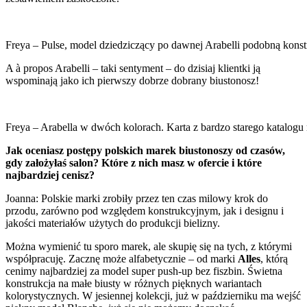
Freya – Pulse, model dziedziczący po dawnej Arabelli podobną konst
A à propos Arabelli – taki sentyment – do dzisiaj klientki ją
wspominają jako ich pierwszy dobrze dobrany biustonosz!
Freya – Arabella w dwóch kolorach. Karta z bardzo starego katalogu
Jak oceniasz postępy polskich marek biustonoszy od czasów,
gdy założyłaś salon? Które z nich masz w ofercie i które
najbardziej cenisz?
Joanna: Polskie marki zrobiły przez ten czas milowy krok do
przodu, zarówno pod względem konstrukcyjnym, jak i designu i
jakości materiałów użytych do produkcji bielizny.
Można wymienić tu sporo marek, ale skupię się na tych, z którymi
współpracuję. Zacznę może alfabetycznie – od marki
Alles
, którą
cenimy najbardziej za model super push-up bez fiszbin. Świetna
konstrukcja na małe biusty w różnych pięknych wariantach
kolorystycznych. W jesiennej kolekcji, już w październiku ma wejść