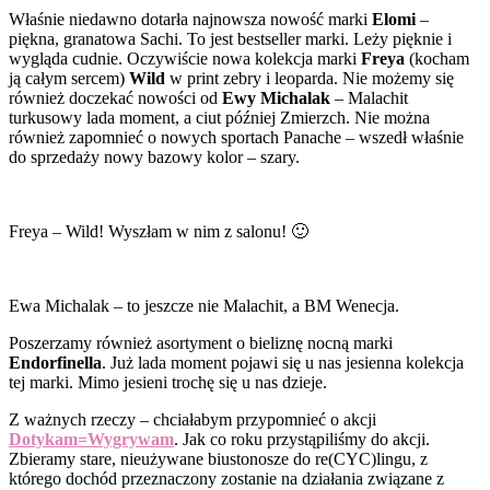
Właśnie niedawno dotarła najnowsza nowość marki
Elomi
–
piękna, granatowa Sachi. To jest bestseller marki. Leży pięknie i
wygląda cudnie. Oczywiście nowa kolekcja marki
Freya
(kocham
ją całym sercem)
Wild
w print zebry i leoparda. Nie możemy się
również doczekać nowości od
Ewy Michalak
– Malachit
turkusowy lada moment, a ciut później Zmierzch. Nie można
również zapomnieć o nowych sportach Panache – wszedł właśnie
do sprzedaży nowy bazowy kolor – szary.
Freya – Wild! Wyszłam w nim z salonu! 🙂
Ewa Michalak – to jeszcze nie Malachit, a BM Wenecja.
Poszerzamy również asortyment o bieliznę nocną marki
Endorfinella
. Już lada moment pojawi się u nas jesienna kolekcja
tej marki. Mimo jesieni trochę się u nas dzieje.
Z ważnych rzeczy – chciałabym przypomnieć o akcji
Dotykam=Wygrywam
. Jak co roku przystąpiliśmy do akcji.
Zbieramy stare, nieużywane biustonosze do re(CYC)lingu, z
którego dochód przeznaczony zostanie na działania związane z