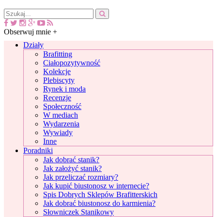
Obserwuj mnie +
Działy
Brafitting
Ciałopozytywność
Kolekcje
Plebiscyty
Rynek i moda
Recenzje
Społeczność
W mediach
Wydarzenia
Wywiady
Inne
Poradniki
Jak dobrać stanik?
Jak założyć stanik?
Jak przeliczać rozmiary?
Jak kupić biustonosz w internecie?
Spis Dobrych Sklepów Brafitterskich
Jak dobrać biustonosz do karmienia?
Słowniczek Stanikowy