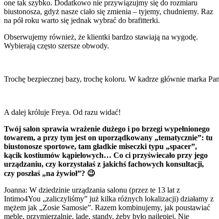
one tak szybko. Dodatkowo nie przywiązujmy się do rozmiaru
biustonosza, gdyż nasze ciało się zmienia – tyjemy, chudniemy. Raz
na pół roku warto się jednak wybrać do brafitterki.
Obserwujemy również, że klientki bardzo stawiają na wygodę.
Wybierają często szersze obwody.
Trochę bezpiecznej bazy, trochę koloru. W kadrze głównie marka Pa
A dalej króluje Freya. Od razu widać!
Twój salon sprawia wrażenie dużego i po brzegi wypełnionego
towarem, a przy tym jest on uporządkowany „tematycznie”: tu
biustonosze sportowe, tam gładkie miseczki typu „spacer”,
kącik kostiumów kąpielowych… Co ci przyświecało przy jego
urządzaniu, czy korzystałaś z jakichś fachowych konsultacji,
czy poszłaś „na żywioł”? 😉
Joanna: W dziedzinie urządzania salonu (przez te 13 lat z
Intimo4You „zaliczyliśmy” już kilka różnych lokalizacji) działamy z
mężem jak „Zosie Samosie”. Razem kombinujemy, jak poustawiać
meble, przymierzalnie, ladę, standy, żeby było najlepiej. Nie