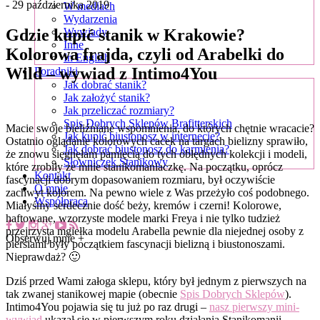
- 29 października 2019
W mediach
Wydarzenia
Gdzie kupić stanik w Krakowie?
Wywiady
Inne
Kolorowa frajda, czyli od Arabelki do
In English
Wild – wywiad z Intimo4You
Poradniki
Jak dobrać stanik?
Jak założyć stanik?
Jak przeliczać rozmiary?
Spis Dobrych Sklepów Brafitterskich
Macie swoje bieliźniane wspomnienia, do których chętnie wracacie?
Jak kupić biustonosz w internecie?
Ostatnio oglądanie kolorowych cacek na targach bielizny sprawiło,
Jak dobrać biustonosz do karmienia?
że znowu sięgnęłam pamięcią do tych obłędnych kolekcji i modeli,
Słowniczek Stanikowy
które zrobiły ze mnie stanikomaniaczkę. Na początku, oprócz
Kontakt
fascynacji dobrym dopasowaniem rozmiaru, był oczywiście
O mnie
zachwyt kolorem. Na pewno wiele z Was przeżyło coś podobnego.
Współpraca
Miałyśmy serdecznie dość beży, kremów i czerni! Kolorowe,
haftowane, wzorzyste modele marki Freya i nie tylko tudzież
przejrzysta mgiełka modelu Arabella pewnie dla niejednej osoby z
Obserwuj mnie +
piersiami były początkiem fascynacji bielizną i biustonoszami.
Nieprawdaż? 🙂
Dziś przed Wami załoga sklepu, który był jednym z pierwszych na
tak zwanej stanikowej mapie (obecnie
Spis Dobrych Sklepów
).
Intimo4You pojawia się tu już po raz drugi –
nasz pierwszy mini-
wywiad
ukazał się w pierwszym roku działania Stanikomanii,