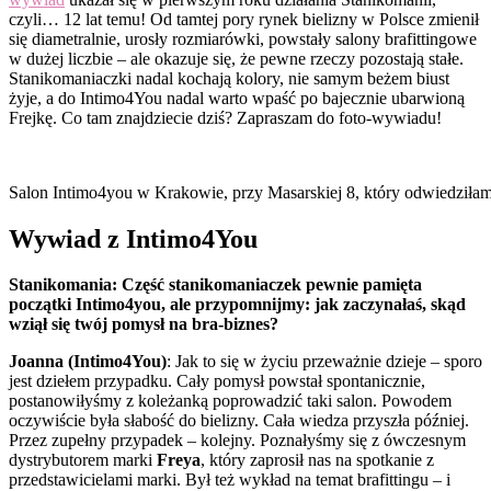
czyli… 12 lat temu! Od tamtej pory rynek bielizny w Polsce zmienił
się diametralnie, urosły rozmiarówki, powstały salony brafittingowe
w dużej liczbie – ale okazuje się, że pewne rzeczy pozostają stałe.
Stanikomaniaczki nadal kochają kolory, nie samym beżem biust
żyje, a do Intimo4You nadal warto wpaść po bajecznie ubarwioną
Frejkę. Co tam znajdziecie dziś? Zapraszam do foto-wywiadu!
Salon Intimo4you w Krakowie, przy Masarskiej 8, który odwiedziła
Wywiad z Intimo4You
Stanikomania: Część stanikomaniaczek pewnie pamięta
początki Intimo4you, ale przypomnijmy: jak zaczynałaś, skąd
wziął się twój pomysł na bra-biznes?
Joanna (Intimo4You)
: Jak to się w życiu przeważnie dzieje – sporo
jest dziełem przypadku. Cały pomysł powstał spontanicznie,
postanowiłyśmy z koleżanką poprowadzić taki salon. Powodem
oczywiście była słabość do bielizny. Cała wiedza przyszła później.
Przez zupełny przypadek – kolejny. Poznałyśmy się z ówczesnym
dystrybutorem marki
Freya
, który zaprosił nas na spotkanie z
przedstawicielami marki. Był też wykład na temat brafittingu – i