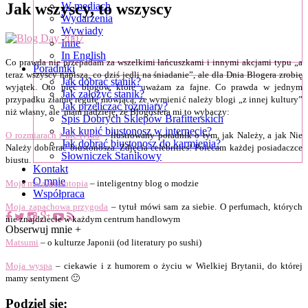
Jak wszyscy, to wszyscy
W mediach
Wydarzenia
Wywiady
Inne
In English
Co prawda nie przepadam za wszelkimi łańcuszkami i innymi akcjami typu „a
Poradniki
teraz wszyscy napiszą, co dziś jedli na śniadanie”, ale dla Dnia Blogera zrobię
Jak dobrać stanik?
wyjątek. Oto pięć blogów, które uważam za fajne. Co prawda w jednym
Jak założyć stanik?
przypadku złamię regułę mówiącą, że wymienić należy blogi
„
z innej kultury
”
Jak przeliczać rozmiary?
niż własny, ale mam nadzieję, że Blogosfera mi to wybaczy:
Spis Dobrych Sklepów Brafitterskich
Jak kupić biustonosz w internecie?
O rozmiarach i nie tylko
– ilustrowany poradnik o tym, jak Należy, a jak Nie
Jak dobrać biustonosz do karmienia?
Należy dobierać biustonosza. Zdjęcia celebrities! Polecam każdej posiadaczce
Słowniczek Stanikowy
biustu.
Kontakt
O mnie
Moja mała autoutopia
– inteligentny blog o modzie
Współpraca
Moja zapachowa przygoda
– tytuł mówi sam za siebie. O perfumach, których
nie znajdziecie w każdym centrum handlowym
Obserwuj mnie +
Matsumi
– o kulturze Japonii (od literatury po sushi)
Moja wyspa
– ciekawie i z humorem o życiu w Wielkiej Brytanii, do której
mamy sentyment 🙂
Podziel się: