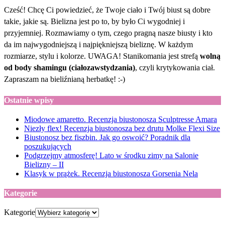
Cześć! Chcę Ci powiedzieć, że Twoje ciało i Twój biust są dobre
takie, jakie są. Bielizna jest po to, by było Ci wygodniej i
przyjemniej. Rozmawiamy o tym, czego pragną nasze biusty i kto
da im najwygodniejszą i najpiękniejszą bieliznę. W każdym
rozmiarze, stylu i kolorze. UWAGA! Stanikomania jest strefą
wolną
od body shamingu (ciałozawstydzania)
, czyli krytykowania ciał.
Zapraszam na bieliźnianą herbatkę! :-)
Ostatnie wpisy
Miodowe amaretto. Recenzja biustonosza Sculptresse Amara
Niezły flex! Recenzja biustonosza bez drutu Molke Flexi Size
Biustonosz bez fiszbin. Jak go oswoić? Poradnik dla
poszukujących
Podgrzejmy atmosferę! Lato w środku zimy na Salonie
Bielizny – II
Klasyk w prążek. Recenzja biustonosza Gorsenia Nela
Kategorie
Kategorie