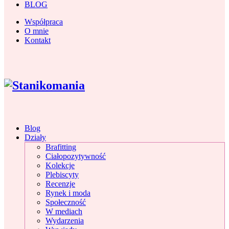
BLOG
Współpraca
O mnie
Kontakt
Blog
Działy
Brafitting
Ciałopozytywność
Kolekcje
Plebiscyty
Recenzje
Rynek i moda
Społeczność
W mediach
Wydarzenia