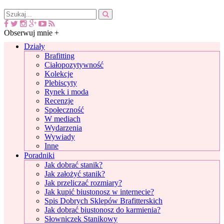
Obserwuj mnie +
Działy
Brafitting
Ciałopozytywność
Kolekcje
Plebiscyty
Rynek i moda
Recenzje
Społeczność
W mediach
Wydarzenia
Wywiady
Inne
Poradniki
Jak dobrać stanik?
Jak założyć stanik?
Jak przeliczać rozmiary?
Jak kupić biustonosz w internecie?
Spis Dobrych Sklepów Brafitterskich
Jak dobrać biustonosz do karmienia?
Słowniczek Stanikowy