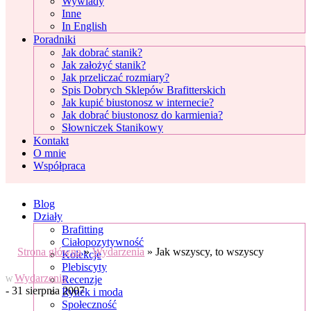
Wywiady
Inne
In English
Poradniki
Jak dobrać stanik?
Jak założyć stanik?
Jak przeliczać rozmiary?
Spis Dobrych Sklepów Brafitterskich
Jak kupić biustonosz w internecie?
Jak dobrać biustonosz do karmienia?
Słowniczek Stanikowy
Kontakt
O mnie
Współpraca
Blog
Działy
Brafitting
Ciałopozytywność
Strona główna
»
Wydarzenia
»
Jak wszyscy, to wszyscy
Kolekcje
Plebiscyty
Wydarzenia
Recenzje
W
- 31 sierpnia 2007
Rynek i moda
Społeczność