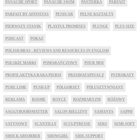
PANACHE SPORT
PANACHE SWIM
PANTERKA
PARFAIT
PARFAIT BY AFFINITAS
PENIUAR
PEŁNE KSZTAŁTY
PIERWSZY STANIK
PLAYFUL PROMISES
PLUNGE
PLUS SIZE
PODCAST
POKAZ
POLISH BRAS - REVIEWS AND RESOURCES IN ENGLISH
POLSKIE MARKI
POMARAŃCZOWY
POUR MOI
PROFILAKTYKA RAKA PIERSI
PRZODOZAPINACZ
PSTROKATY
PURE LIME
PUSH-UP
PÓŁGORSET
PÓŁUSZTYWNIANY
REKLAMA
ROSME
ROYCE
ROZMIARYZM
RÓŻOWY
SAGGYBOOBSMATTER
SALON BIELIZNY
SAMANTA
SAPPH
SATYNOWY
SCANTILLY
SCULPTRESSE
SEKS
SEMI-SOFT
SHOCK ABSORBER
SHOWGIRL
SIDE-SUPPORT