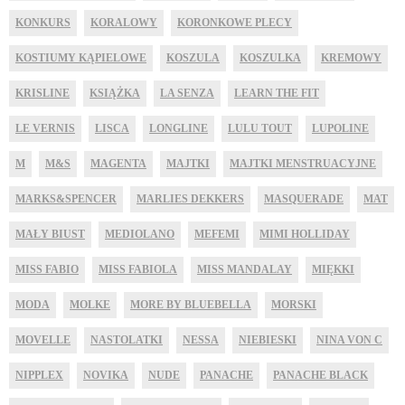
KONKURS
KORALOWY
KORONKOWE PLECY
KOSTIUMY KĄPIELOWE
KOSZULA
KOSZULKA
KREMOWY
KRISLINE
KSIĄŻKA
LA SENZA
LEARN THE FIT
LE VERNIS
LISCA
LONGLINE
LULU TOUT
LUPOLINE
M
M&S
MAGENTA
MAJTKI
MAJTKI MENSTRUACYJNE
MARKS&SPENCER
MARLIES DEKKERS
MASQUERADE
MAT
MAŁY BIUST
MEDIOLANO
MEFEMI
MIMI HOLLIDAY
MISS FABIO
MISS FABIOLA
MISS MANDALAY
MIĘKKI
MODA
MOLKE
MORE BY BLUEBELLA
MORSKI
MOVELLE
NASTOLATKI
NESSA
NIEBIESKI
NINA VON C
NIPPLEX
NOVIKA
NUDE
PANACHE
PANACHE BLACK