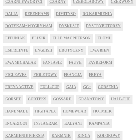
CZARNI FAWORYCI
CZARNY
CZEKOLADOWY
CZERWONY
DALIA
DEBENHAMS
DIMITYSO
DO KARMIENIA
DOTYKAM=WYGRYWAM
DYSKUSJE
DYSTRYBUTORZY
EFFUNIAK
ELIXIR
ELLE MACPHERSON
ELOMI
EMPREINTE
ENGLISH
EROTYCZNY
EWA BIEN
EWA MICHALAK
FANTASIE
FAUVE
FAYREFORM
FIGLEAVES
FIOLETOWY
FRANCJA
FREYA
FREYA ACTIVE
FULL-CUP
GAIA
GG+
GORSENIA
GORSET
GORTEKS
GOSSARD
GRANATOWY
HALF-CUP
HANDMADE
HIGH APEX
HOMEWEAR
HOTMILK
INCARICO8
INSTAGRAM
KALYANI
KAMPANIA
KARMIENIE PIERSIĄ
KARMNIK
KINGA
KOLOROWY