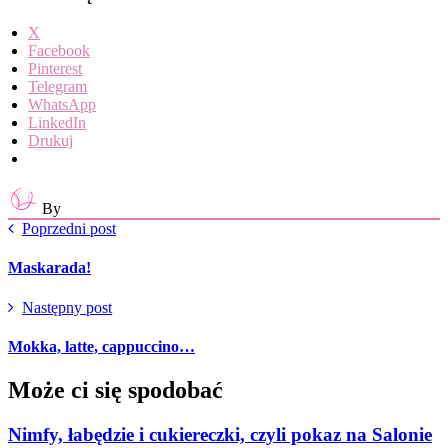
X
Facebook
Pinterest
Telegram
WhatsApp
LinkedIn
Drukuj
By
Poprzedni post
Maskarada!
Następny post
Mokka, latte, cappuccino…
Może ci się spodobać
Nimfy, łabędzie i cukiereczki, czyli pokaz na Salonie