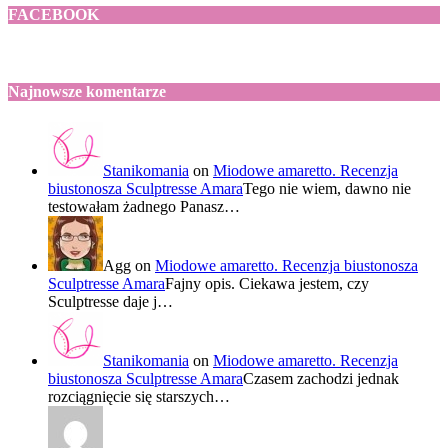
FACEBOOK
Najnowsze komentarze
Stanikomania
on
Miodowe amaretto. Recenzja
biustonosza Sculptresse Amara
Tego nie wiem, dawno nie
testowałam żadnego Panasz…
Agg
on
Miodowe amaretto. Recenzja biustonosza
Sculptresse Amara
Fajny opis. Ciekawa jestem, czy
Sculptresse daje j…
Stanikomania
on
Miodowe amaretto. Recenzja
biustonosza Sculptresse Amara
Czasem zachodzi jednak
rozciągnięcie się starszych…