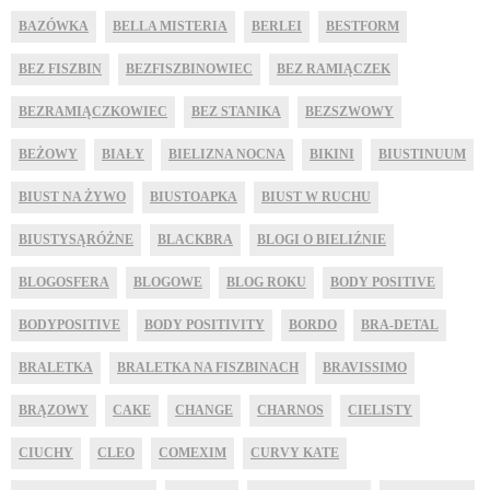
BAZÓWKA
BELLA MISTERIA
BERLEI
BESTFORM
BEZ FISZBIN
BEZFISZBINOWIEC
BEZ RAMIĄCZEK
BEZRAMIĄCZKOWIEC
BEZ STANIKA
BEZSZWOWY
BEŻOWY
BIAŁY
BIELIZNA NOCNA
BIKINI
BIUSTINUUM
BIUST NA ŻYWO
BIUSTOAPKA
BIUST W RUCHU
BIUSTYSĄRÓŻNE
BLACKBRA
BLOGI O BIELIŹNIE
BLOGOSFERA
BLOGOWE
BLOG ROKU
BODY POSITIVE
BODYPOSITIVE
BODY POSITIVITY
BORDO
BRA-DETAL
BRALETKA
BRALETKA NA FISZBINACH
BRAVISSIMO
BRĄZOWY
CAKE
CHANGE
CHARNOS
CIELISTY
CIUCHY
CLEO
COMEXIM
CURVY KATE