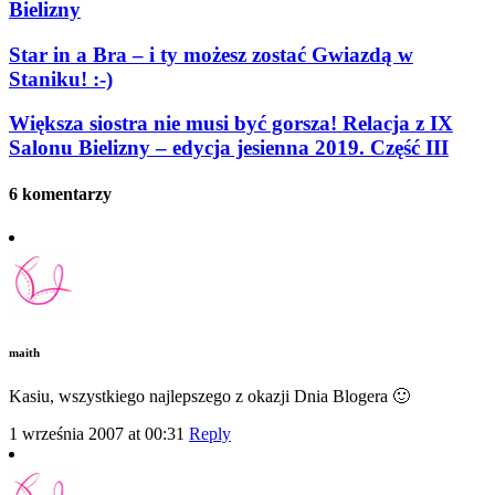
Bielizny
Star in a Bra – i ty możesz zostać Gwiazdą w
Staniku! :-)
Większa siostra nie musi być gorsza! Relacja z IX
Salonu Bielizny – edycja jesienna 2019. Część III
6 komentarzy
maith
Kasiu, wszystkiego najlepszego z okazji Dnia Blogera 🙂
1 września 2007 at 00:31
Reply