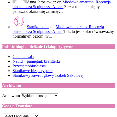
Anna Jarosiewicz
on
Miodowe amaretto. Recenzja
biustonosza Sculptresse Amara
Pacz a u mnie kolejny
panaszak okazał się za mały…
Stanikomania
on
Miodowe amaretto. Recenzja
biustonosza Sculptresse Amara
Tak, to jest kolor równoważny
normalnym beżom, tyl…
Polskie blogi o bieliźnie i ciałopozytywne
Galanta Lala
Nathd – pamiętnik brafitterki
Przeciętnobiuściasta
Stanikowe biz-perypetie
Stanikowy zawrót głowy Izabeli Sakutovej
Archiwum
Archiwum
Google Translate