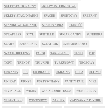
SKLEP STACJONARNY
SKLEPY INTERNETOWE
SKLEPY STACJONARNE
SPACER
SPORTOWY
SREBRNY
STANIKOWE GADANIE
STAR IN A BRA
STAROŚĆ
STRAPLESS
STYL
SUBTILLE
SUGAR CANDY
SUPERBRA
SZARY
SZKOLENIA
SZLAFROK
SZMARAGDOWY
SZYCIE BIELIZNY
TARGI
TARGI SIZE+
TEYLI
TOP
TOPY
TRENDY
TRIUMPH
TURKUSOWY
TĘCZOWY
UBRANIA
UK
UK BRANDS
UKRAINA
ULLA
ULTIMO
UNIKAT
URKYE
USZTYWNIANY
VANITY FAIR
VIKI
VIVISENCE
WIMIN
WOLNEODRETUSZU
WONDERBRA
W PANTERKĘ
WRZOSOWY
ZAKUPY
ZAPINANY Z PRZODU