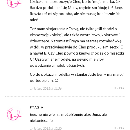
Czekałam na propozycje Cleo, bo to 'moja’ marka. 🙂
Bardzo podoba mi się Molly, chętnie spróbuję też Junę.
Reszta też mi się podoba, ale nie muszę koniecznie ich
mieć.
Też mam skojarzenia z Freyą, nie tylko jeśli chodzi o
ekspozycję kolekcji, ale także wzornictwo, kolorowe i
dziewczęce. Natomiast Freya ma szerszą rozmiarówkę
w dół, w przeciwieństwie do Cleo produkuje miseczki C
a nawet B. Czy Cleo powróci kiedyś chociaż do miseczki
C? Usztywniane modele, na pewno miały by
powodzenie u małobiuściastych.
Co do pokazu, modelka w staniku Jude berry ma majtki
od Jude plum. 😉
REPLY
14 lutego 2011 at 11:56
PTASIA
Eee, no nie wiem… może Bonnie albo Juna, ale
niekoniecznie.
REPLY
14 lutego 2011 at 12:20