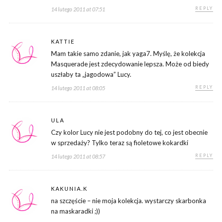
REPLY
14 lutego 2011 at 07:51
KATTIE
Mam takie samo zdanie, jak yaga7. Myślę, że kolekcja
Masquerade jest zdecydowanie lepsza. Może od biedy
uszłaby ta „jagodowa” Lucy.
REPLY
14 lutego 2011 at 08:05
ULA
Czy kolor Lucy nie jest podobny do tej, co jest obecnie
w sprzedaży? Tylko teraz są fioletowe kokardki
REPLY
14 lutego 2011 at 08:57
KAKUNIA.K
na szczęście – nie moja kolekcja. wystarczy skarbonka
na maskaradki ;))