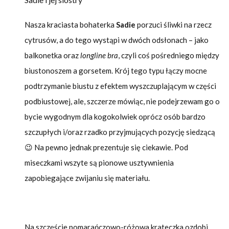
Nasza kraciasta bohaterka
Sadie
porzuci śliwki na rzecz
cytrusów, a do tego wystąpi w dwóch odsłonach – jako
balkonetka oraz
longline bra
, czyli coś pośredniego między
biustonoszem a gorsetem. Krój tego typu łączy mocne
podtrzymanie biustu z efektem wyszczuplającym w części
podbiustowej, ale, szczerze mówiąc, nie podejrzewam go o
bycie wygodnym dla kogokolwiek oprócz osób bardzo
szczupłych i/oraz rzadko przyjmujących pozycję siedzącą
😉 Na pewno jednak prezentuje się ciekawie. Pod
miseczkami wszyte są pionowe usztywnienia
zapobiegające zwijaniu się materiału.
Na szczęście pomarańczowo-różowa krateczka ozdobi