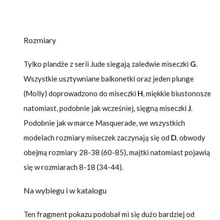
Rozmiary
Tylko plandże z serii Jude siegają zaledwie miseczki
G
.
Wszystkie usztywniane balkonetki oraz jeden plunge
(Molly) doprowadzono do miseczki
H
, miękkie biustonosze
natomiast, podobnie jak wcześniej, sięgną miseczki
J
.
Podobnie jak w marce Masquerade, we wszystkich
modelach rozmiary miseczek zaczynają się od
D
, obwody
obejmą rozmiary 28-38 (60-85), majtki natomiast pojawią
się w rozmiarach 8-18 (34-44).
Na wybiegu i w katalogu
Ten fragment pokazu podobał mi się dużo bardziej od