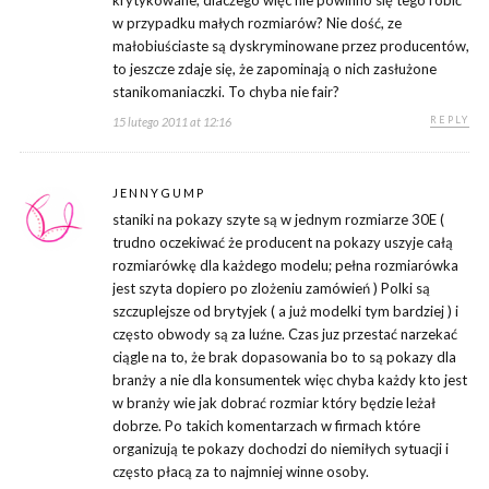
krytykowane, dlaczego więc nie powinno się tego robić
w przypadku małych rozmiarów? Nie dość, ze
małobiuściaste są dyskryminowane przez producentów,
to jeszcze zdaje się, że zapominają o nich zasłużone
stanikomaniaczki. To chyba nie fair?
REPLY
15 lutego 2011 at 12:16
JENNYGUMP
staniki na pokazy szyte są w jednym rozmiarze 30E (
trudno oczekiwać że producent na pokazy uszyje całą
rozmiarówkę dla każdego modelu; pełna rozmiarówka
jest szyta dopiero po zlożeniu zamówień ) Polki są
szczuplejsze od brytyjek ( a już modelki tym bardziej ) i
często obwody są za luźne. Czas juz przestać narzekać
ciągle na to, że brak dopasowania bo to są pokazy dla
branży a nie dla konsumentek więc chyba każdy kto jest
w branży wie jak dobrać rozmiar który będzie leżał
dobrze. Po takich komentarzach w firmach które
organizują te pokazy dochodzi do niemiłych sytuacji i
często płacą za to najmniej winne osoby.