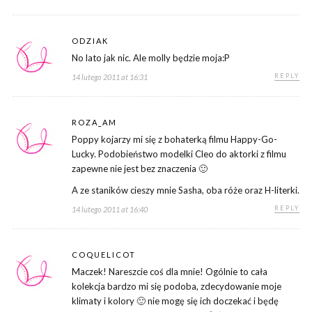
ODZIAK
No lato jak nic. Ale molly będzie moja:P
REPLY
14 lutego 2011 at 16:31
ROZA_AM
Poppy kojarzy mi się z bohaterką filmu Happy-Go-
Lucky. Podobieństwo modelki Cleo do aktorki z filmu
zapewne nie jest bez znaczenia 🙂
A ze staników cieszy mnie Sasha, oba róże oraz H-literki.
REPLY
14 lutego 2011 at 16:40
COQUELICOT
Maczek! Nareszcie coś dla mnie! Ogólnie to cała
kolekcja bardzo mi się podoba, zdecydowanie moje
klimaty i kolory 🙂 nie mogę się ich doczekać i będę