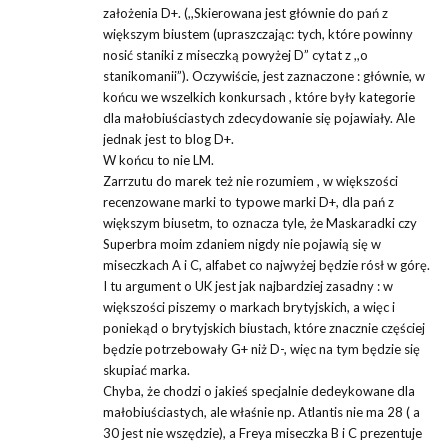
założenia D+. (,,Skierowana jest głównie do pań z
większym biustem (upraszczając: tych, które powinny
nosić staniki z miseczką powyżej D” cytat z ,,o
stanikomanii”). Oczywiście, jest zaznaczone : głównie, w
końcu we wszelkich konkursach , które były kategorie
dla małobiuściastych zdecydowanie się pojawiały. Ale
jednak jest to blog D+.
W końcu to nie LM.
Zarrzutu do marek też nie rozumiem , w większości
recenzowane marki to typowe marki D+, dla pań z
większym biusetm, to oznacza tyle, że Maskaradki czy
Superbra moim zdaniem nigdy nie pojawią się w
miseczkach A i C, alfabet co najwyżej będzie rósł w górę.
I tu argument o UK jest jak najbardziej zasadny : w
większości piszemy o markach brytyjskich, a więc i
poniekąd o brytyjskich biustach, które znacznie częściej
będzie potrzebowały G+ niż D-, więc na tym będzie się
skupiać marka.
Chyba, że chodzi o jakieś specjalnie dedeykowane dla
małobiuściastych, ale właśnie np. Atlantis nie ma 28 ( a
30 jest nie wszędzie), a Freya miseczka B i C prezentuje