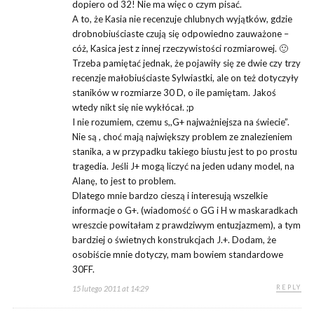
dopiero od 32! Nie ma więc o czym pisać.
A to, że Kasia nie recenzuje chlubnych wyjątków, gdzie
drobnobiuściaste czują się odpowiedno zauważone –
cóż, Kasica jest z innej rzeczywistości rozmiarowej. 🙂
Trzeba pamiętać jednak, że pojawiły się ze dwie czy trzy
recenzje małobiuściaste Sylwiastki, ale on też dotyczyły
staników w rozmiarze 30 D, o ile pamiętam. Jakoś
wtedy nikt się nie wykłócał. ;p
I nie rozumiem, czemu s,,G+ najważniejsza na świecie”.
Nie są , choć mają największy problem ze znalezieniem
stanika, a w przypadku takiego biustu jest to po prostu
tragedia. Jeśli J+ mogą liczyć na jeden udany model, na
Alanę, to jest to problem.
Dlatego mnie bardzo cieszą i interesują wszelkie
informacje o G+. (wiadomość o GG i H w maskaradkach
wreszcie powitałam z prawdziwym entuzjazmem), a tym
bardziej o świetnych konstrukcjach J.+. Dodam, że
osobiście mnie dotyczy, mam bowiem standardowe
30FF.
REPLY
15 lutego 2011 at 14:29