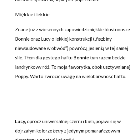
Miękkie i lekkie
Znane już z wiosennych zapowiedzi miękkie biustonosze
Bonnie oraz Lucy o lekkiej konstrukcji („fiszbiny
niewbudowane w obwód”) powrócą jesienią w tej samej
sile. Tłem dla gęstego haftu
Bonnie
tym razem będzie
landrynkowy róż. To moja faworytka, obok usztywnianej
Poppy. Warto zwrócić uwagę na wielobarwność haftu.
Lucy,
oprócz uniwersalnej czerni i bieli, pojawi się w
dojrzałym kolorze
berry
z jedynym pomarańczowym