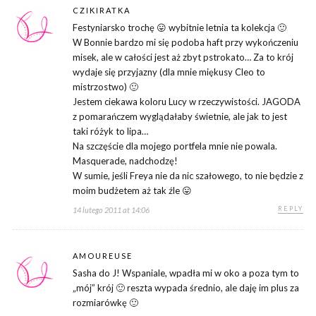
CZIKIRATKA
Festyniarsko trochę 😛 wybitnie letnia ta kolekcja 🙂
W Bonnie bardzo mi się podoba haft przy wykończeniu
misek, ale w całości jest aż zbyt pstrokato… Za to krój
wydaje się przyjazny (dla mnie miękusy Cleo to
mistrzostwo) 🙂
Jestem ciekawa koloru Lucy w rzeczywistości. JAGODA
z pomarańczem wyglądałaby świetnie, ale jak to jest
taki różyk to lipa…
Na szczęście dla mojego portfela mnie nie powala.
Masquerade, nadchodzę!
W sumie, jeśli Freya nie da nic szałowego, to nie będzie z
moim budżetem aż tak źle 😛
REPLY
14 lutego 2011 at 14:06
AMOUREUSE
Sasha do J! Wspaniale, wpadła mi w oko a poza tym to
„mój” krój 🙂 reszta wypada średnio, ale daję im plus za
rozmiarówkę 🙂