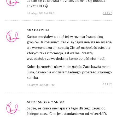
Ja tam się co prawda nie znam, ale mnie się podoba
FSZYSTKO 😀
REPLY
14 lutego 2011 at 20:16
SBARAZZINA
Kasico, mogłabyś podać też w rozmiarówce dolną
granicę? Ja rozumiem, że G+ są najważniejsze na świecie,
ale wbrew pozorom czytają Cię też małobiuściaste, dla
których taka informacja jest ważna. Zresztą
wypadałoby ze względu na kompletność informacji.
Kolekcja zupełnie nie w moim guście. Zaciekawiła mnie
Juna, dawno nie widziałam ładnego, prostego, czarnego
stanika.
REPLY
14 lutego 2011 at 21:08
ALEKSANDROMANIAK
Sądzę, że Kasica nie napisała tego dlatego, że już od
jakiegoś czasu Cleo jest standardowo od miseczki D.