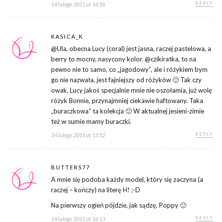
REPLY
14 lutego 2011 at 14:56
KASICA_K
@Ula, obecna Lucy (coral) jest jasna, raczej pastelowa, a
berry to mocny, nasycony kolor. @czikiratka, to na
pewno nie to samo, co „jagodowy”, ale i różykiem bym
go nie nazwała, jest fajniejszy od różyków 🙂 Tak czy
owak, Lucy jakoś specjalnie mnie nie oszołamia, już wolę
różyk Bonnie, przynajmniej ciekawie haftowany. Taka
„buraczkowa” ta kolekcja 🙂 W aktualnej jesieni-zimie
też w sumie mamy buraczki.
REPLY
14 lutego 2011 at 15:52
BUTTERS77
A mnie się podoba każdy model, który się zaczyna (a
raczej – kończy) na literę H! ;-D
Na pierwszy ogień pójdzie, jak sądzę, Poppy 🙂
REPLY
14 lutego 2011 at 16:13