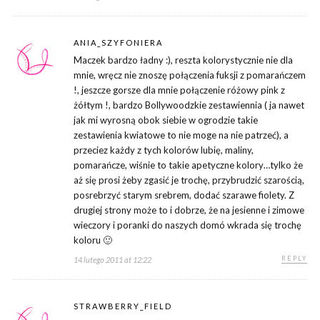
ANIA_SZYFONIERA
Maczek bardzo ładny :), reszta kolorystycznie nie dla
mnie, wręcz nie znoszę połączenia fuksji z pomarańczem
!, jeszcze gorsze dla mnie połączenie różowy pink z
żółtym !, bardzo Bollywoodzkie zestawiennia ( ja nawet
jak mi wyrosną obok siebie w ogrodzie takie
zestawienia kwiatowe to nie moge na nie patrzeć), a
przeciez każdy z tych kolorów lubię, maliny,
pomarańcze, wiśnie to takie apetyczne kolory…tylko że
aż się prosi żeby zgasić je trochę, przybrudzić szarością,
posrebrzyć starym srebrem, dodać szarawe fiolety. Z
drugiej strony może to i dobrze, że na jesienne i zimowe
wieczory i poranki do naszych domó wkrada się trochę
koloru 🙂
REPLY
14 lutego 2011 at 12:22
STRAWBERRY_FIELD