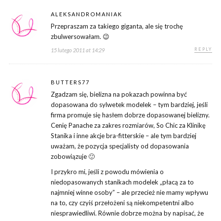
ALEKSANDROMANIAK
Przepraszam za takiego giganta, ale się trochę
zbulwersowałam. 😉
REPLY
15 lutego 2011 at 14:29
BUTTERS77
Zgadzam się, bielizna na pokazach powinna być
dopasowana do sylwetek modelek – tym bardziej, jeśli
firma promuje się hasłem dobrze dopasowanej bielizny.
Cenię Panache za zakres rozmiarów, So Chic za Klinikę
Stanika i inne akcje bra-fitterskie – ale tym bardziej
uważam, że pozycja specjalisty od dopasowania
zobowiązuje 🙂
I przykro mi, jeśli z powodu mówienia o
niedopasowanych stanikach modelek „płacą za to
najmniej winne osoby” – ale przecież nie mamy wpływu
na to, czy czyiś przełożeni są niekompetentni albo
niesprawiedliwi. Równie dobrze można by napisać, że