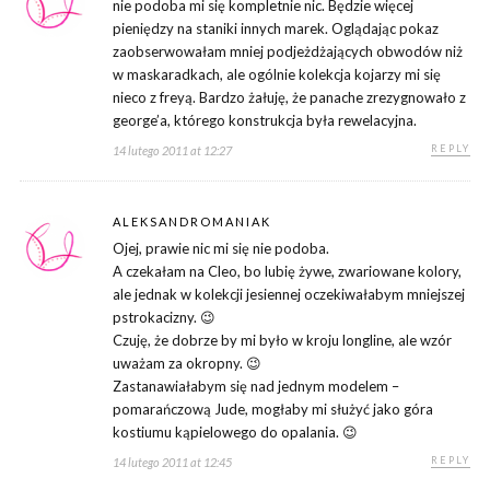
nie podoba mi się kompletnie nic. Będzie więcej
pieniędzy na staniki innych marek. Oglądając pokaz
zaobserwowałam mniej podjeżdżających obwodów niż
w maskaradkach, ale ogólnie kolekcja kojarzy mi się
nieco z freyą. Bardzo żałuję, że panache zrezygnowało z
george’a, którego konstrukcja była rewelacyjna.
REPLY
14 lutego 2011 at 12:27
ALEKSANDROMANIAK
Ojej, prawie nic mi się nie podoba.
A czekałam na Cleo, bo lubię żywe, zwariowane kolory,
ale jednak w kolekcji jesiennej oczekiwałabym mniejszej
pstrokacizny. 😉
Czuję, że dobrze by mi było w kroju longline, ale wzór
uważam za okropny. 😉
Zastanawiałabym się nad jednym modelem –
pomarańczową Jude, mogłaby mi służyć jako góra
kostiumu kąpielowego do opalania. 😉
REPLY
14 lutego 2011 at 12:45