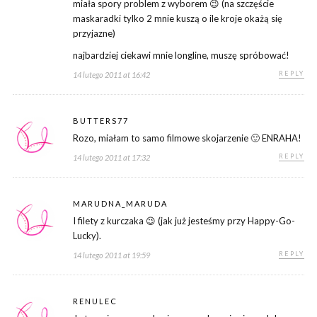
miała spory problem z wyborem 😉 (na szczęście
maskaradki tylko 2 mnie kuszą o ile kroje okażą się
przyjazne)
najbardziej ciekawi mnie longline, muszę spróbować!
REPLY
14 lutego 2011 at 16:42
BUTTERS77
Rozo, miałam to samo filmowe skojarzenie 🙂 ENRAHA!
REPLY
14 lutego 2011 at 17:32
MARUDNA_MARUDA
I filety z kurczaka 😉 (jak już jesteśmy przy Happy-Go-
Lucky).
REPLY
14 lutego 2011 at 19:59
RENULEC