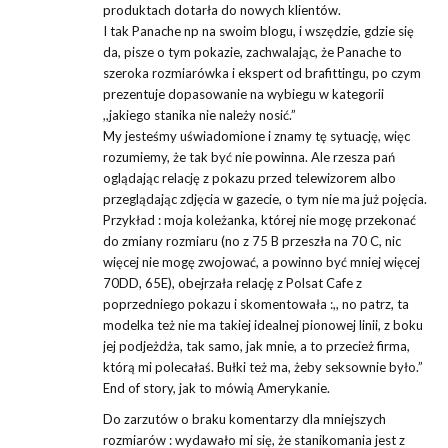
produktach dotarła do nowych klientów.
I tak Panache np na swoim blogu, i wszędzie, gdzie się
da, pisze o tym pokazie, zachwalając, że Panache to
szeroka rozmiarówka i ekspert od brafittingu, po czym
prezentuje dopasowanie na wybiegu w kategorii
,,jakiego stanika nie należy nosić.”
My jesteśmy uświadomione i znamy tę sytuację, więc
rozumiemy, że tak być nie powinna. Ale rzesza pań
oglądając relację z pokazu przed telewizorem albo
przeglądając zdjęcia w gazecie, o tym nie ma już pojęcia.
Przykład : moja koleżanka, której nie mogę przekonać
do zmiany rozmiaru (no z 75 B przeszła na 70 C, nic
więcej nie mogę zwojować, a powinno być mniej więcej
70DD, 65E), obejrzała relację z Polsat Cafe z
poprzedniego pokazu i skomentowała :,, no patrz, ta
modelka też nie ma takiej idealnej pionowej linii, z boku
jej podjeżdża, tak samo, jak mnie, a to przecież firma,
którą mi polecałaś. Bułki też ma, żeby seksownie było.”
End of story, jak to mówią Amerykanie.
Do zarzutów o braku komentarzy dla mniejszych
rozmiarów : wydawało mi się, że stanikomania jest z