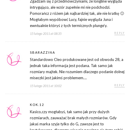
Zgadzam się z przedmówczyniami, że longline wygląda
intrygująco, ale wzór zupełnie mi nie podchodzi.
Pomorańcz z różem jak najbardziej tak, ale nie kratkę 🙂
Mogłabym wypóbowć Lucy, fajnie wygląda Juna i
ewntualnie któryś z tych termicznych plunge’y.
REPLY
15 lutego 2011 at 08:35
SBARAZZINA
Standardowo Cleo produkowane jest od obwodu 28, a
jednak taka informacja jest podana. Tak samo jak
rozmiary majtek. Nie rozumiem dlaczego podanie dolnej
miseczki jest jakimś problemem….
REPLY
15 lutego 2011 at 10:02
KOK.12
Kasico,czy mogłabyś, tak samo jak przy dużych
rozmiarach, zauważać brak małych rozmiarów. Gdy
jakaś marka szyje tylko do G, zawsze jest to