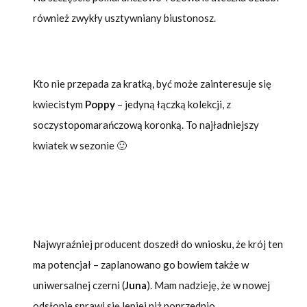
również zwykły usztywniany biustonosz.
Kto nie przepada za kratką, być może zainteresuje się
kwiecistym
Poppy
– jedyną łączką kolekcji, z
soczystopomarańczową koronką. To najładniejszy
kwiatek w sezonie 🙂
Najwyraźniej producent doszedł do wniosku, że krój ten
ma potencjał – zaplanowano go bowiem także w
uniwersalnej czerni (
Juna
). Mam nadzieję, że w nowej
odsłonie sprawi się lepiej niż poprzednio.