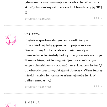
(ale wiem, że znajoma moja się na kilka cleosiów może
skusić, dla odmiany od maskarad, z których leży jej NIC)
;))
REPLY
14 lutego 2011 at 09:15
VARIETTA
Chętnie wypróbowałabym ten przedłużony w
obwodzie krój. Intryguje mnie od pojawienia się
Gossardowej Oh La La, ale nie mieściłam się w
rozmiarówce.Tu niestety kolory zdecydowanie nie moje.
Mam nadzieję, że Cleo wypuści jeszcze stanik o tym
kroju – chciałabym spróbować nawet kosztem tortur 😉
bo obwody często wyciskają mi tłuszczyk. Wiem że przy
miękkim ciałku to normalne, niemniej może ten krój
byłby remedium 😉
REPLY
14 lutego 2011 at 10:13
SIMERILA