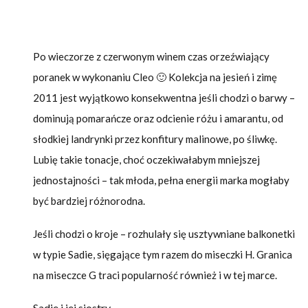
Po wieczorze z czerwonym winem czas orzeźwiający
poranek w wykonaniu Cleo 🙂 Kolekcja na jesień i zimę
2011 jest wyjątkowo konsekwentna jeśli chodzi o barwy –
dominują pomarańcze oraz odcienie różu i amarantu, od
słodkiej landrynki przez konfitury malinowe, po śliwkę.
Lubię takie tonacje, choć oczekiwałabym mniejszej
jednostajności – tak młoda, pełna energii marka mogłaby
być bardziej różnorodna.
Jeśli chodzi o kroje – rozhulały się usztywniane balkonetki
w typie Sadie, sięgające tym razem do miseczki H. Granica
na miseczce G traci popularność również i w tej marce.
Sadie i jej siostry