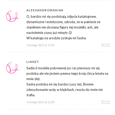
ALEKSANDROMANIAK
O, bardzo mi się podobają zdjęcia katalogowe,
dynamiczne i estetyczne, szkoda, że w pakiecie ze
stanikiem nie dostanę figury tej modelki, ach, ale
nastoletnie czasy już minęły 😉
W katalogu na urodzie zyskuje mi Sasha.
REPLY
14 lutego 2011 at 12:49
LINNET
Sadie (i modele pokrewne) po raz pierwszy mi się
podoba ale nie jestem pewna tego kroju (Inca leżała na
mnie źle).
Sasha podoba mi się bardzo Lucy też, Bonnie
zdecydowanie wolę w błękitach, reszta do mnie nie
trafia.
REPLY
14 lutego 2011 at 13:30