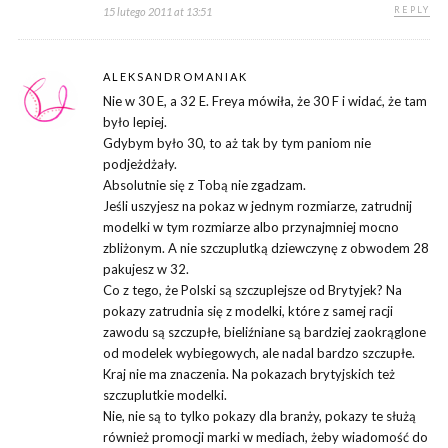
REPLY
15 lutego 2011 at 13:51
ALEKSANDROMANIAK
Nie w 30 E, a 32 E. Freya mówiła, że 30 F i widać, że tam
było lepiej.
Gdybym było 30, to aż tak by tym paniom nie
podjeżdżały.
Absolutnie się z Tobą nie zgadzam.
Jeśli uszyjesz na pokaz w jednym rozmiarze, zatrudnij
modelki w tym rozmiarze albo przynajmniej mocno
zbliżonym. A nie szczuplutką dziewczynę z obwodem 28
pakujesz w 32.
Co z tego, że Polski są szczuplejsze od Brytyjek? Na
pokazy zatrudnia się z modelki, które z samej racji
zawodu są szczupłe, bieliźniane są bardziej zaokrąglone
od modelek wybiegowych, ale nadal bardzo szczupłe.
Kraj nie ma znaczenia. Na pokazach brytyjskich też
szczuplutkie modelki.
Nie, nie są to tylko pokazy dla branży, pokazy te służą
również promocji marki w mediach, żeby wiadomość do