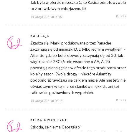
Jak była w ofercie miseczka C, to Kasica odnotowywała
to z prawdziwym entuzjazem. 🙂
REPLY
15 lutego 2011 at 00:07
KASICA_K
Zgadza się. Marki produkowane przez Panache
zaczynają się od miseczki D, z tylko jednym wyjątkiem –
Atlantis, gdzie z kolei obwody zaczynają się od 30, tak
więc rozmiar 28C (że nie wspomnę o AA, A i B)
pozostają nieosiągalne w ofercie tego producenta przez
kolejny sezon. Swoją drogą – niektóre Atlantisy
podobno sprawdzają się całkiem nieźle. Ale niestety nie
uświadczymy w tej marce staników miękkich, ani też
całkowicie pozbawionych wypełnień.
REPLY
15 lutego 2011 at 03:15
KEIRA-UPON-TYNE
Szkoda, że nie ma George’a :/