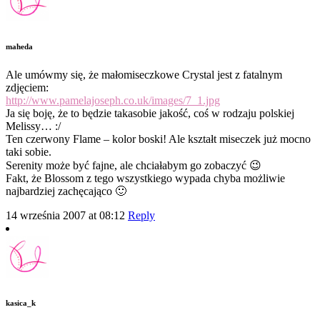
maheda
Ale umówmy się, że małomiseczkowe Crystal jest z fatalnym
zdjęciem:
http://www.pamelajoseph.co.uk/images/7_1.jpg
Ja się boję, że to będzie takasobie jakość, coś w rodzaju polskiej
Melissy… :/
Ten czerwony Flame – kolor boski! Ale kształt miseczek już mocno
taki sobie.
Serenity może być fajne, ale chciałabym go zobaczyć 😉
Fakt, że Blossom z tego wszystkiego wypada chyba możliwie
najbardziej zachęcająco 🙂
14 września 2007 at 08:12
Reply
kasica_k