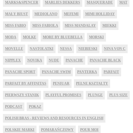
MARKS&SPENCER
MARLIES DEKKERS
MASQUERADE
MAT
MAŁY BIUST
MEDIOLANO
MEFEMI
MIMI HOLLIDAY
MISS FABIO
MISS FABIOLA
MISS MANDALAY
MIĘKKI
MODA
MOLKE
MORE BY BLUEBELLA
MORSKI
MOVELLE
NASTOLATKI
NESSA
NIEBIESKI
NINA VON C
NIPPLEX
NOVIKA
NUDE
PANACHE
PANACHE BLACK
PANACHE SPORT
PANACHE SWIM
PANTERKA
PARFAIT
PARFAIT BY AFFINITAS
PENIUAR
PEŁNE KSZTAŁTY
PIERWSZY STANIK
PLAYFUL PROMISES
PLUNGE
PLUS SIZE
PODCAST
POKAZ
POLISH BRAS - REVIEWS AND RESOURCES IN ENGLISH
POLSKIE MARKI
POMARAŃCZOWY
POUR MOI