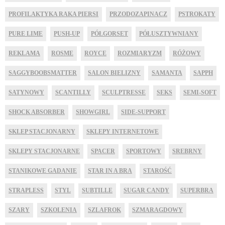
PROFILAKTYKA RAKA PIERSI
PRZODOZAPINACZ
PSTROKATY
PURE LIME
PUSH-UP
PÓŁGORSET
PÓŁUSZTYWNIANY
REKLAMA
ROSME
ROYCE
ROZMIARYZM
RÓŻOWY
SAGGYBOOBSMATTER
SALON BIELIZNY
SAMANTA
SAPPH
SATYNOWY
SCANTILLY
SCULPTRESSE
SEKS
SEMI-SOFT
SHOCK ABSORBER
SHOWGIRL
SIDE-SUPPORT
SKLEP STACJONARNY
SKLEPY INTERNETOWE
SKLEPY STACJONARNE
SPACER
SPORTOWY
SREBRNY
STANIKOWE GADANIE
STAR IN A BRA
STAROŚĆ
STRAPLESS
STYL
SUBTILLE
SUGAR CANDY
SUPERBRA
SZARY
SZKOLENIA
SZLAFROK
SZMARAGDOWY