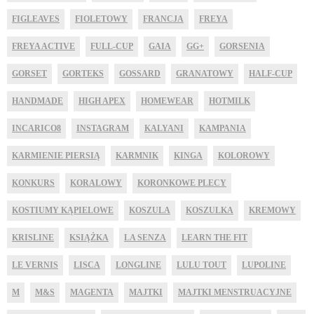
FIGLEAVES
FIOLETOWY
FRANCJA
FREYA
FREYA ACTIVE
FULL-CUP
GAIA
GG+
GORSENIA
GORSET
GORTEKS
GOSSARD
GRANATOWY
HALF-CUP
HANDMADE
HIGH APEX
HOMEWEAR
HOTMILK
INCARICO8
INSTAGRAM
KALYANI
KAMPANIA
KARMIENIE PIERSIĄ
KARMNIK
KINGA
KOLOROWY
KONKURS
KORALOWY
KORONKOWE PLECY
KOSTIUMY KĄPIELOWE
KOSZULA
KOSZULKA
KREMOWY
KRISLINE
KSIĄŻKA
LA SENZA
LEARN THE FIT
LE VERNIS
LISCA
LONGLINE
LULU TOUT
LUPOLINE
M
M&S
MAGENTA
MAJTKI
MAJTKI MENSTRUACYJNE