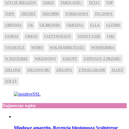
SZYCIE BIELIZNY
TARGI
TARGI SIZE+
TEYLI
TOP
TOPY
TRENDY
TRIUMPH
TURKUSOWY
TĘCZOWY
UBRANIA
UK
UK BRANDS
UKRAINA
ULLA
ULTIMO
UNIKAT
URKYE
USZTYWNIANY
VANITY FAIR
VIKI
VIVISENCE
WIMIN
WOLNEODRETUSZU
WONDERBRA
W PANTERKĘ
WRZOSOWY
ZAKUPY
ZAPINANY Z PRZODU
ZIELONE
ZIELONO MI!
ZIELONY
Z PASECZKAMI
ZŁOTY
ŻÓŁTY
Najnowsze wpisy
Miodowe amaretto. Recenzja biustonosza Sculptresse