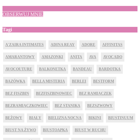
OBSERWUJ MNIE
Tagi
A'ZAIRA INTIMATES
ADINA REAY
ADORE
AFFINITAS
AMARANTOWY
AMAZONKI
ANITA
AVA
AVOCADO
AVOCOUTURE
BALKONETKA
BANDEAU
BARDOTKA
BAZÓWKA
BELLA MISTERIA
BERLEI
BESTFORM
BEZ FISZBIN
BEZFISZBINOWIEC
BEZ RAMIĄCZEK
BEZRAMIĄCZKOWIEC
BEZ STANIKA
BEZSZWOWY
BEŻOWY
BIAŁY
BIELIZNA NOCNA
BIKINI
BIUSTINUUM
BIUST NA ŻYWO
BIUSTOAPKA
BIUST W RUCHU