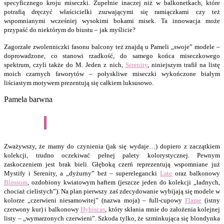
specyficznego kroju miseczki. Zupełnie inaczej niż w balkonetkach, które
potrafią dręczyć właścicielki zsuwającymi się ramiączkami czy też
wspomnianymi wcześniej wysokimi bokami misek. Ta innowacja może
przypaść do niektórym do biustu – jak myślicie?
Zagorzałe zwolenniczki fasonu balcony też znajdą u Pameli „swoje” modele –
doprowadzone, co stanowi rzadkość, do samego końca miseczkowego
spektrum, czyli także do M. Jeden z nich,
Serenity
, niniejszym trafił na listę
moich czarnych faworytów – połyskliwe miseczki wykończone białym
liściastym motywem prezentują się całkiem luksusowo.
Pamela barwna
Zważywszy, że mamy do czynienia (jak się wydaje…) dopiero z zaczątkiem
kolekcji, trudno oczekiwać pełnej palety kolorystycznej. Pewnym
zaskoczeniem jest brak bieli. Głęboką czerń reprezentują wspomniane już
Mystify i Serenity, a „dyżurny” beż – superelegancki
Late
oraz balkonowy
Blossom
, ozdobiony kwiatowym haftem (jeszcze jeden do kolekcji „ładnych,
chociaż cielistych”). Na plan pierwszy zaś zdecydowanie wybijają się modele w
kolorze „czerwieni niesamowitej” (nazwa moja) – full-cupowy
Flame
(istny
czerwony kur) i balkonowy
Hybiscas
, który skłania mnie do założenia kolejnej
listy – „wymarzonych czerwieni”. Szkoda tylko, że szminkująca się blondynka