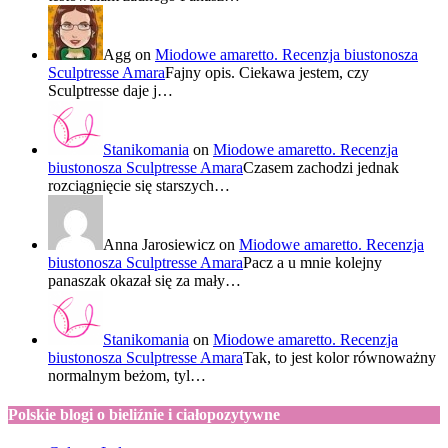
Agg
on
Miodowe amaretto. Recenzja biustonosza
Sculptresse Amara
Fajny opis. Ciekawa jestem, czy
Sculptresse daje j…
Stanikomania
on
Miodowe amaretto. Recenzja
biustonosza Sculptresse Amara
Czasem zachodzi jednak
rozciągnięcie się starszych…
Anna Jarosiewicz
on
Miodowe amaretto. Recenzja
biustonosza Sculptresse Amara
Pacz a u mnie kolejny
panaszak okazał się za mały…
Stanikomania
on
Miodowe amaretto. Recenzja
biustonosza Sculptresse Amara
Tak, to jest kolor równoważny
normalnym beżom, tyl…
Polskie blogi o bieliźnie i ciałopozytywne