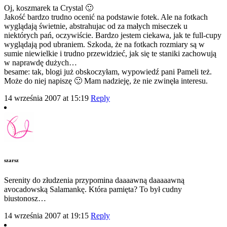
Oj, koszmarek ta Crystal 🙂
Jakość bardzo trudno ocenić na podstawie fotek. Ale na fotkach
wyglądają świetnie, abstrahujac od za małych miseczek u
niektórych pań, oczywiście. Bardzo jestem ciekawa, jak te full-cupy
wyglądają pod ubraniem. Szkoda, że na fotkach rozmiary są w
sumie niewielkie i trudno przewidzieć, jak się te staniki zachowują
w naprawdę dużych…
besame: tak, blogi już obskoczyłam, wypowiedź pani Pameli też.
Może do niej napiszę 🙂 Mam nadzieję, że nie zwinęła interesu.
14 września 2007 at 15:19
Reply
szarsz
Serenity do złudzenia przypomina daaaawną daaaaawną
avocadowską Salamankę. Która pamięta? To był cudny
biustonosz…
14 września 2007 at 19:15
Reply