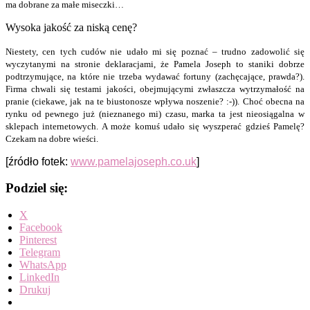
ma dobrane za małe miseczki…
Wysoka jakość za niską cenę?
Niestety, cen tych cudów nie udało mi się poznać – trudno zadowolić się
wyczytanymi na stronie deklaracjami, że Pamela Joseph to staniki dobrze
podtrzymujące, na które nie trzeba wydawać fortuny (zachęcające, prawda?).
Firma chwali się testami jakości, obejmującymi zwłaszcza wytrzymałość na
pranie (ciekawe, jak na te biustonosze wpływa noszenie? :-)). Choć obecna na
rynku od pewnego już (nieznanego mi) czasu, marka ta jest nieosiągalna w
sklepach internetowych. A może komuś udało się wyszperać gdzieś Pamelę?
Czekam na dobre wieści.
[źródło fotek:
www.pamelajoseph.co.uk
]
Podziel się:
X
Facebook
Pinterest
Telegram
WhatsApp
LinkedIn
Drukuj