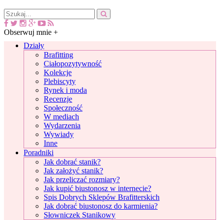
Obserwuj mnie +
Działy
Brafitting
Ciałopozytywność
Kolekcje
Plebiscyty
Rynek i moda
Recenzje
Społeczność
W mediach
Wydarzenia
Wywiady
Inne
Poradniki
Jak dobrać stanik?
Jak założyć stanik?
Jak przeliczać rozmiary?
Jak kupić biustonosz w internecie?
Spis Dobrych Sklepów Brafitterskich
Jak dobrać biustonosz do karmienia?
Słowniczek Stanikowy