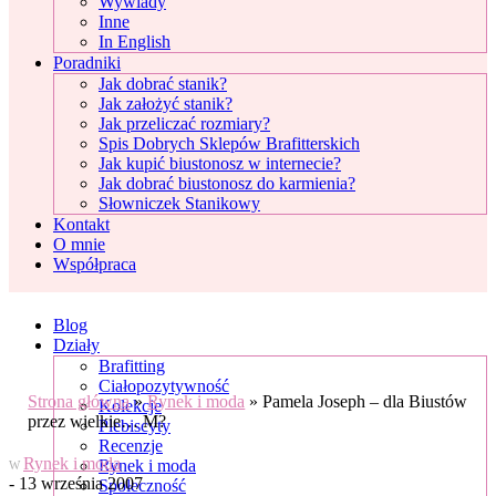
Wywiady
Inne
In English
Poradniki
Jak dobrać stanik?
Jak założyć stanik?
Jak przeliczać rozmiary?
Spis Dobrych Sklepów Brafitterskich
Jak kupić biustonosz w internecie?
Jak dobrać biustonosz do karmienia?
Słowniczek Stanikowy
Kontakt
O mnie
Współpraca
Blog
Działy
Brafitting
Ciałopozytywność
Strona główna
»
Rynek i moda
»
Pamela Joseph – dla Biustów
Kolekcje
przez wielkie… M?
Plebiscyty
Recenzje
Rynek i moda
Rynek i moda
W
- 13 września 2007
Społeczność