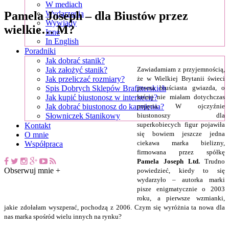
W mediach
Pamela Joseph – dla Biustów przez
Wydarzenia
Wywiady
wielkie… M?
Inne
In English
Poradniki
Jak dobrać stanik?
Zawiadamiam z przyjemnością,
Jak założyć stanik?
że w Wielkiej Brytanii świeci
Jak przeliczać rozmiary?
pewna biuściasta gwiazda, o
Spis Dobrych Sklepów Brafitterskich
której nie miałam dotychczas
Jak kupić biustonosz w internecie?
pojęcia. W ojczyźnie
Jak dobrać biustonosz do karmienia?
biustonoszy dla
Słowniczek Stanikowy
superkobiecych figur pojawiła
Kontakt
się bowiem jeszcze jedna
O mnie
ciekawa marka bielizny,
Współpraca
firmowana przez spółkę
Pamela Joseph Ltd.
Trudno
Obserwuj mnie +
powiedzieć, kiedy to się
wydarzyło – autorka marki
pisze enigmatycznie o 2003
roku, a pierwsze wzmianki,
jakie zdołałam wyszperać, pochodzą z 2006. Czym się wyróżnia ta nowa dla
nas marka spośród wielu innych na rynku?