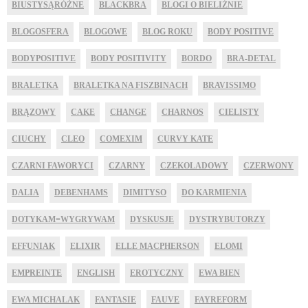
BIUSTYSĄRÓŻNE
BLACKBRA
BLOGI O BIELIŹNIE
BLOGOSFERA
BLOGOWE
BLOG ROKU
BODY POSITIVE
BODYPOSITIVE
BODY POSITIVITY
BORDO
BRA-DETAL
BRALETKA
BRALETKA NA FISZBINACH
BRAVISSIMO
BRĄZOWY
CAKE
CHANGE
CHARNOS
CIELISTY
CIUCHY
CLEO
COMEXIM
CURVY KATE
CZARNI FAWORYCI
CZARNY
CZEKOLADOWY
CZERWONY
DALIA
DEBENHAMS
DIMITYSO
DO KARMIENIA
DOTYKAM=WYGRYWAM
DYSKUSJE
DYSTRYBUTORZY
EFFUNIAK
ELIXIR
ELLE MACPHERSON
ELOMI
EMPREINTE
ENGLISH
EROTYCZNY
EWA BIEN
EWA MICHALAK
FANTASIE
FAUVE
FAYREFORM