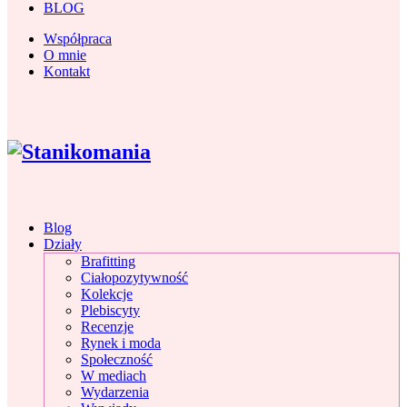
BLOG
Współpraca
O mnie
Kontakt
Blog
Działy
Brafitting
Ciałopozytywność
Kolekcje
Plebiscyty
Recenzje
Rynek i moda
Społeczność
W mediach
Wydarzenia