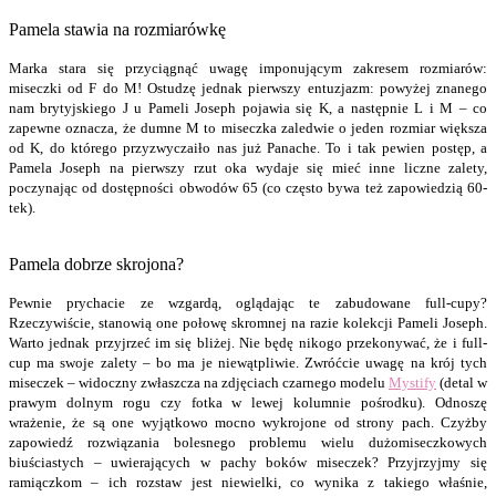
Pamela stawia na rozmiarówkę
Marka stara się przyciągnąć uwagę imponującym zakresem rozmiarów:
miseczki od F do M! Ostudzę jednak pierwszy entuzjazm: powyżej znanego
nam brytyjskiego J u Pameli Joseph pojawia się K, a następnie L i M – co
zapewne oznacza, że dumne M to miseczka zaledwie o jeden rozmiar większa
od K, do którego przyzwyczaiło nas już Panache. To i tak pewien postęp, a
Pamela Joseph na pierwszy rzut oka wydaje się mieć inne liczne zalety,
poczynając od dostępności obwodów 65 (co często bywa też zapowiedzią 60-
tek).
Pamela dobrze skrojona?
Pewnie prychacie ze wzgardą, oglądając te zabudowane full-cupy?
Rzeczywiście, stanowią one połowę skromnej na razie kolekcji Pameli Joseph.
Warto jednak przyjrzeć im się bliżej. Nie będę nikogo przekonywać, że i full-
cup ma swoje zalety – bo ma je niewątpliwie. Zwróćcie uwagę na krój tych
miseczek – widoczny zwłaszcza na zdjęciach czarnego modelu
Mystify
(detal w
prawym dolnym rogu czy fotka w lewej kolumnie pośrodku). Odnoszę
wrażenie, że są one wyjątkowo mocno wykrojone od strony pach. Czyżby
zapowiedź rozwiązania bolesnego problemu wielu dużomiseczkowych
biuściastych – uwierających w pachy boków miseczek? Przyjrzyjmy się
ramiączkom – ich rozstaw jest niewielki, co wynika z takiego właśnie,