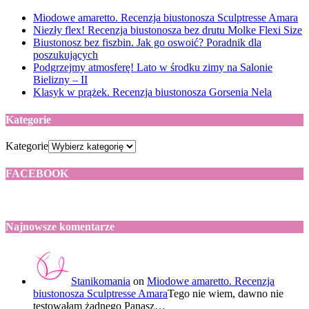
Miodowe amaretto. Recenzja biustonosza Sculptresse Amara
Niezły flex! Recenzja biustonosza bez drutu Molke Flexi Size
Biustonosz bez fiszbin. Jak go oswoić? Poradnik dla
poszukujących
Podgrzejmy atmosferę! Lato w środku zimy na Salonie
Bielizny – II
Klasyk w prążek. Recenzja biustonosza Gorsenia Nela
Kategorie
Kategorie
FACEBOOK
Najnowsze komentarze
Stanikomania
on
Miodowe amaretto. Recenzja
biustonosza Sculptresse Amara
Tego nie wiem, dawno nie
testowałam żadnego Panasz…