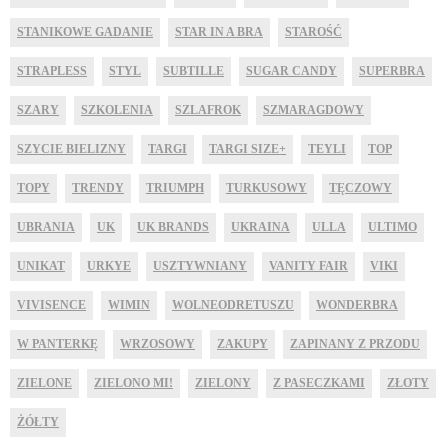
STANIKOWE GADANIE
STAR IN A BRA
STAROŚĆ
STRAPLESS
STYL
SUBTILLE
SUGAR CANDY
SUPERBRA
SZARY
SZKOLENIA
SZLAFROK
SZMARAGDOWY
SZYCIE BIELIZNY
TARGI
TARGI SIZE+
TEYLI
TOP
TOPY
TRENDY
TRIUMPH
TURKUSOWY
TĘCZOWY
UBRANIA
UK
UK BRANDS
UKRAINA
ULLA
ULTIMO
UNIKAT
URKYE
USZTYWNIANY
VANITY FAIR
VIKI
VIVISENCE
WIMIN
WOLNEODRETUSZU
WONDERBRA
W PANTERKĘ
WRZOSOWY
ZAKUPY
ZAPINANY Z PRZODU
ZIELONE
ZIELONO MI!
ZIELONY
Z PASECZKAMI
ZŁOTY
ŻÓŁTY