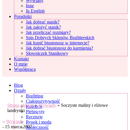
Wywiady
Inne
In English
Poradniki
Jak dobrać stanik?
Jak założyć stanik?
Jak przeliczać rozmiary?
Spis Dobrych Sklepów Brafitterskich
Jak kupić biustonosz w internecie?
Jak dobrać biustonosz do karmienia?
Słowniczek Stanikowy
Kontakt
O mnie
Współpraca
Blog
Działy
Brafitting
Ciałopozytywność
Strona główna
»
Wywiady
»
Soczyste maliny i różowe
Kolekcje
landrynki
Plebiscyty
Recenzje
Wywiady
Rynek i moda
W
- 15 marca 2007
Społeczność