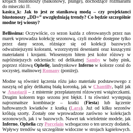
krojach biustonoszy (balkonowy, plunge), dochodzące rozmiarami
do miseczki JJ.
kasica_k: Jak to jest ze stanikową modą – czy projektanci
biustonoszy „DD+” uwzględniają trendy? Co będzie szczególnie
modne tej wiosny?
Bellissima:
Oczywiście, co sezon każda z oferowanych przez nas
marek wprowadza kolekcję sezonową, czyli modele dostępne tylko
przez dany sezon, różniące się od kolekcji bazowych
odważniejszymi kolorami, wzorzystymi deseniami oraz kuszącymi
materiałami i krojami. Wiosennym hitem jest kolor różowy w
najróżniejszych odcieniach: od delikatnej
Samby
w baby pink,
poprzez różową
Ophelię
, landrynkowe
Inferno
w kolorze coral do
soczystej, malinowej
Romany
(poniżej).
Modne są również łączenia różu jako materiału podstawowego z
naszytą od góry delikatną białą koronką, jak w
Chantilly
, bądź jak
w
Anastazji
– z misternie przeplatanymi różowymi wstążeczkami.
Drugim kolorem tego sezonu jest błękit. I tu również występują
najrozmaitsze kombinacje – kratki (
Fiesta
) lub łączenie
haftowanych kwiatków z kratką (
Lara
). Już od kilku sezonów
królują szorty. Zostały one wprowadzone zarówno w kolekcjach
sezonowych, jak i w bazowych. Nawet tak wieloletnie modele, jak
Inferno
,
Ophelia
czy
Porcelain
wzbogacono o ten uroczy dodatek.
Wpływy trendów są szczególnie widoczne w strojach kąpielowych.