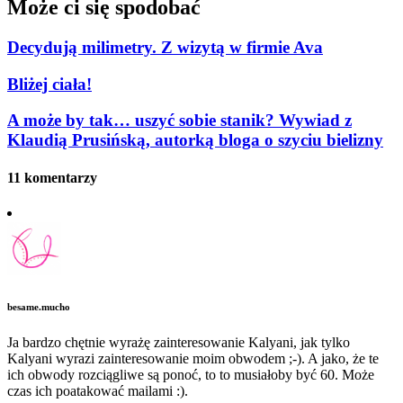
Może ci się spodobać
Decydują milimetry. Z wizytą w firmie Ava
Bliżej ciała!
A może by tak… uszyć sobie stanik? Wywiad z
Klaudią Prusińską, autorką bloga o szyciu bielizny
11 komentarzy
besame.mucho
Ja bardzo chętnie wyrażę zainteresowanie Kalyani, jak tylko
Kalyani wyrazi zainteresowanie moim obwodem ;-). A jako, że te
ich obwody rozciągliwe są ponoć, to to musiałoby być 60. Może
czas ich poatakować mailami :).