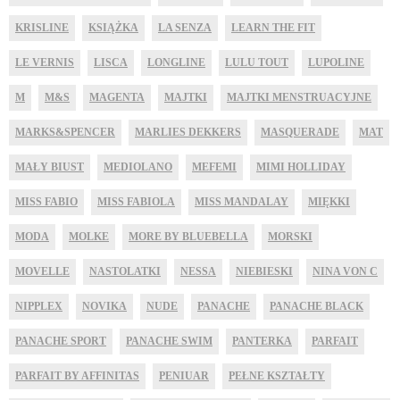
KRISLINE
KSIĄŻKA
LA SENZA
LEARN THE FIT
LE VERNIS
LISCA
LONGLINE
LULU TOUT
LUPOLINE
M
M&S
MAGENTA
MAJTKI
MAJTKI MENSTRUACYJNE
MARKS&SPENCER
MARLIES DEKKERS
MASQUERADE
MAT
MAŁY BIUST
MEDIOLANO
MEFEMI
MIMI HOLLIDAY
MISS FABIO
MISS FABIOLA
MISS MANDALAY
MIĘKKI
MODA
MOLKE
MORE BY BLUEBELLA
MORSKI
MOVELLE
NASTOLATKI
NESSA
NIEBIESKI
NINA VON C
NIPPLEX
NOVIKA
NUDE
PANACHE
PANACHE BLACK
PANACHE SPORT
PANACHE SWIM
PANTERKA
PARFAIT
PARFAIT BY AFFINITAS
PENIUAR
PEŁNE KSZTAŁTY