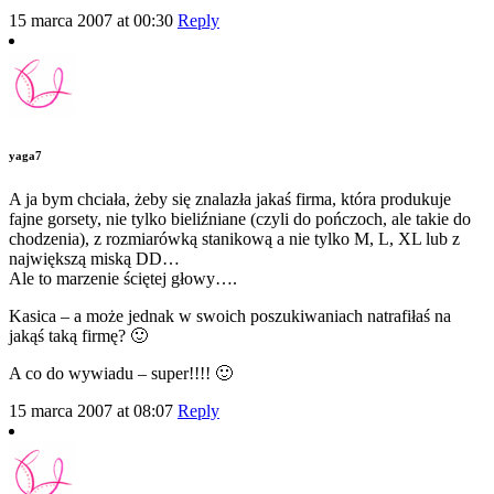
15 marca 2007 at 00:30
Reply
yaga7
A ja bym chciała, żeby się znalazła jakaś firma, która produkuje
fajne gorsety, nie tylko bieliźniane (czyli do pończoch, ale takie do
chodzenia), z rozmiarówką stanikową a nie tylko M, L, XL lub z
największą miską DD…
Ale to marzenie ściętej głowy….
Kasica – a może jednak w swoich poszukiwaniach natrafiłaś na
jakąś taką firmę? 🙂
A co do wywiadu – super!!!! 🙂
15 marca 2007 at 08:07
Reply