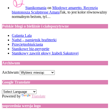
Stanikomania
on
Miodowe amaretto. Recenzja
biustonosza Sculptresse Amara
Tak, to jest kolor równoważny
normalnym beżom, tyl…
Polskie blogi o bieliźnie i ciałopozytywne
Galanta Lala
Nathd – pamiętnik brafitterki
Przeciętnobiuściasta
Stanikowe biz-perypetie
Stanikowy zawrót głowy Izabeli Sakutovej
Archiwum
Archiwum
Google Translate
Powered by
Translate
poprzednia wersja logo