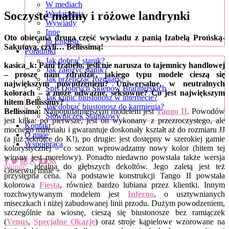
W mediach
Soczyste maliny i różowe landrynki
Wydarzenia
Wywiady
Inne
Oto obiecana druga część wywiadu z panią Izabelą Prońską-
In English
Sakutovą, czyli… Bellissimą!
Poradniki
Jak dobrać stanik?
kasica_k: Pani Izabelo, jeśli nie narusza to tajemnicy handlowej
Jak założyć stanik?
– proszę nam zdradzić, jakiego typu modele cieszą się
Jak przeliczać rozmiary?
największym powodzeniem? Uniwersalne, w neutralnych
Spis Dobrych Sklepów Brafitterskich
kolorach – a może odważne, seksowne? Co jest największym
Jak kupić biustonosz w internecie?
hitem Bellissimy?
Jak dobrać biustonosz do karmienia?
Bellissima:
Najpopularniejszym modelem jest
Tango II
. Powodów
Słowniczek Stanikowy
jest kilka: po pierwsze, jest on wykonany z przezroczystego, ale
Kontakt
mocnego materiału i gwarantuje doskonały kształt aż do rozmiaru JJ
O mnie
(a już wkrótce do K!), po drugie: jest dostępny w szerokiej gamie
Współpraca
kolorystycznej – co sezon wprowadzamy nowy kolor (hitem tej
wiosny jest morelowy). Ponadto niedawno powstała także wersja
plunge
, idealna do głębszych dekoltów. Jego zaletą jest też
Obserwuj mnie +
przystępna cena. Na podstawie konstrukcji Tango II powstała
kolorowa
Fiesta
, również bardzo lubiana przez klientki. Innym
rozchwytywanym modelem jest
Inferno
, o usztywnianych
miseczkach i niżej zabudowanej linii przodu. Dużym powodzeniem,
szczególnie na wiosnę, cieszą się biustonosze bez ramiączek
(
Venus
,
Specjalne Okazje
) oraz stroje kąpielowe wzorowane na