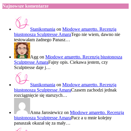
Najnowsze komentarze
Stanikomania
on
Miodowe amaretto. Recenzja
biustonosza Sculptresse Amara
Tego nie wiem, dawno nie
testowałam żadnego Panasz…
Agg
on
Miodowe amaretto. Recenzja biustonosza
Sculptresse Amara
Fajny opis. Ciekawa jestem, czy
Sculptresse daje j…
Stanikomania
on
Miodowe amaretto. Recenzja
biustonosza Sculptresse Amara
Czasem zachodzi jednak
rozciągnięcie się starszych…
Anna Jarosiewicz
on
Miodowe amaretto. Recenzja
biustonosza Sculptresse Amara
Pacz a u mnie kolejny
panaszak okazał się za mały…