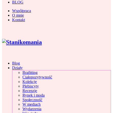
BLOG
Współpraca
O mnie
Kontakt
Blog
Działy
Brafitting
Ciałopozytywność
Kolekcje
Plebiscyty
Recenzje
Rynek i moda
Społeczność
W mediach
Wydarzenia