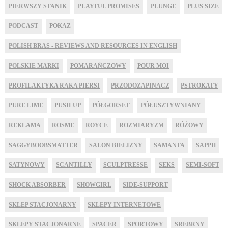
PIERWSZY STANIK
PLAYFUL PROMISES
PLUNGE
PLUS SIZE
PODCAST
POKAZ
POLISH BRAS - REVIEWS AND RESOURCES IN ENGLISH
POLSKIE MARKI
POMARAŃCZOWY
POUR MOI
PROFILAKTYKA RAKA PIERSI
PRZODOZAPINACZ
PSTROKATY
PURE LIME
PUSH-UP
PÓŁGORSET
PÓŁUSZTYWNIANY
REKLAMA
ROSME
ROYCE
ROZMIARYZM
RÓŻOWY
SAGGYBOOBSMATTER
SALON BIELIZNY
SAMANTA
SAPPH
SATYNOWY
SCANTILLY
SCULPTRESSE
SEKS
SEMI-SOFT
SHOCK ABSORBER
SHOWGIRL
SIDE-SUPPORT
SKLEP STACJONARNY
SKLEPY INTERNETOWE
SKLEPY STACJONARNE
SPACER
SPORTOWY
SREBRNY