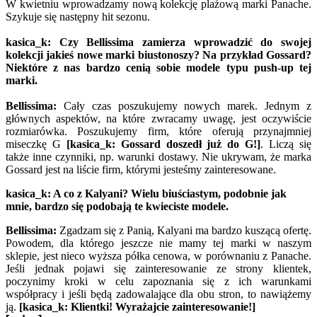
W kwietniu wprowadzamy nową kolekcję plażową marki Panache.
Szykuje się następny hit sezonu.
kasica_k: Czy Bellissima zamierza wprowadzić do swojej
kolekcji jakieś nowe marki biustonoszy? Na przykład Gossard?
Niektóre z nas bardzo cenią sobie modele typu push-up tej
marki.
Bellissima:
Cały czas poszukujemy nowych marek. Jednym z
głównych aspektów, na które zwracamy uwagę, jest oczywiście
rozmiarówka. Poszukujemy firm, które oferują przynajmniej
miseczkę G
[kasica_k: Gossard doszedł już do G!]
. Liczą się
także inne czynniki, np. warunki dostawy. Nie ukrywam, że marka
Gossard jest na liście firm, którymi jesteśmy zainteresowane.
kasica_k: A co z Kalyani? Wielu biuściastym, podobnie jak
mnie, bardzo się podobają te kwieciste modele.
Bellissima:
Zgadzam się z Panią, Kalyani ma bardzo kuszącą ofertę.
Powodem, dla którego jeszcze nie mamy tej marki w naszym
sklepie, jest nieco wyższa półka cenowa, w porównaniu z Panache.
Jeśli jednak pojawi się zainteresowanie ze strony klientek,
poczynimy kroki w celu zapoznania się z ich warunkami
współpracy i jeśli będą zadowalające dla obu stron, to nawiążemy
ją.
[kasica_k: Klientki! Wyrażajcie zainteresowanie!]