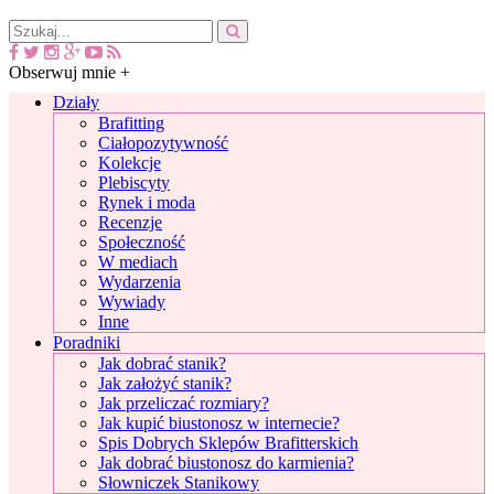
Obserwuj mnie +
Działy
Brafitting
Ciałopozytywność
Kolekcje
Plebiscyty
Rynek i moda
Recenzje
Społeczność
W mediach
Wydarzenia
Wywiady
Inne
Poradniki
Jak dobrać stanik?
Jak założyć stanik?
Jak przeliczać rozmiary?
Jak kupić biustonosz w internecie?
Spis Dobrych Sklepów Brafitterskich
Jak dobrać biustonosz do karmienia?
Słowniczek Stanikowy