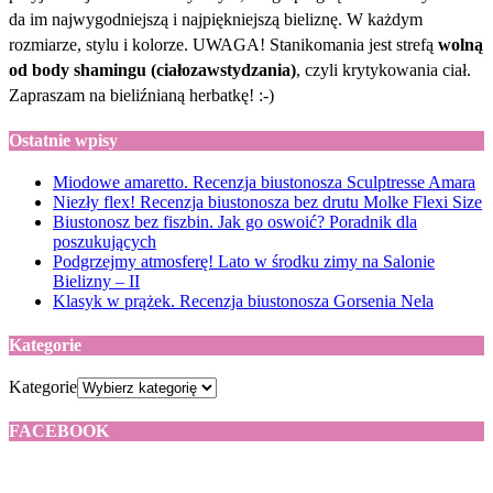
da im najwygodniejszą i najpiękniejszą bieliznę. W każdym
rozmiarze, stylu i kolorze. UWAGA! Stanikomania jest strefą
wolną
od body shamingu (ciałozawstydzania)
, czyli krytykowania ciał.
Zapraszam na bieliźnianą herbatkę! :-)
Ostatnie wpisy
Miodowe amaretto. Recenzja biustonosza Sculptresse Amara
Niezły flex! Recenzja biustonosza bez drutu Molke Flexi Size
Biustonosz bez fiszbin. Jak go oswoić? Poradnik dla
poszukujących
Podgrzejmy atmosferę! Lato w środku zimy na Salonie
Bielizny – II
Klasyk w prążek. Recenzja biustonosza Gorsenia Nela
Kategorie
Kategorie
FACEBOOK