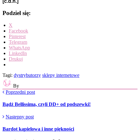
[c.d.n.]
Podziel się:
X
Facebook
Pinterest
Telegram
WhatsApp
LinkedIn
Drukuj
Tagi:
dystrybutorzy
sklepy internetowe
By
Poprzedni post
Bądź Bellissima, czyli DD+ od podszewki!
Następny post
Bardot kąpielowa i inne piękności