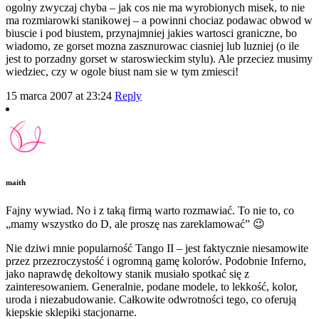
ogolny zwyczaj chyba – jak cos nie ma wyrobionych misek, to nie
ma rozmiarowki stanikowej – a powinni chociaz podawac obwod w
biuscie i pod biustem, przynajmniej jakies wartosci graniczne, bo
wiadomo, ze gorset mozna zasznurowac ciasniej lub luzniej (o ile
jest to porzadny gorset w staroswieckim stylu). Ale przeciez musimy
wiedziec, czy w ogole biust nam sie w tym zmiesci!
15 marca 2007 at 23:24
Reply
maith
Fajny wywiad. No i z taką firmą warto rozmawiać. To nie to, co
„mamy wszystko do D, ale proszę nas zareklamować” 😉
Nie dziwi mnie popularność Tango II – jest faktycznie niesamowite
przez przezroczystość i ogromną gamę kolorów. Podobnie Inferno,
jako naprawdę dekoltowy stanik musiało spotkać się z
zainteresowaniem. Generalnie, podane modele, to lekkość, kolor,
uroda i niezabudowanie. Całkowite odwrotności tego, co oferują
kiepskie sklepiki stacjonarne.