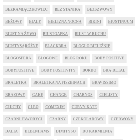
BEZRAMIĄCZKOWIEC
BEZ STANIKA
BEZSZWOWY
BEŻOWY
BIAŁY
BIELIZNA NOCNA
BIKINI
BIUSTINUUM
BIUST NA ŻYWO
BIUSTOAPKA
BIUST W RUCHU
BIUSTYSĄRÓŻNE
BLACKBRA
BLOGI O BIELIŹNIE
BLOGOSFERA
BLOGOWE
BLOG ROKU
BODY POSITIVE
BODYPOSITIVE
BODY POSITIVITY
BORDO
BRA-DETAL
BRALETKA
BRALETKA NA FISZBINACH
BRAVISSIMO
BRĄZOWY
CAKE
CHANGE
CHARNOS
CIELISTY
CIUCHY
CLEO
COMEXIM
CURVY KATE
CZARNI FAWORYCI
CZARNY
CZEKOLADOWY
CZERWONY
DALIA
DEBENHAMS
DIMITYSO
DO KARMIENIA