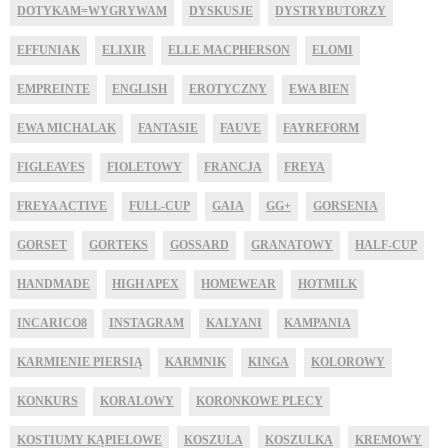
DOTYKAM=WYGRYWAM
DYSKUSJE
DYSTRYBUTORZY
EFFUNIAK
ELIXIR
ELLE MACPHERSON
ELOMI
EMPREINTE
ENGLISH
EROTYCZNY
EWA BIEN
EWA MICHALAK
FANTASIE
FAUVE
FAYREFORM
FIGLEAVES
FIOLETOWY
FRANCJA
FREYA
FREYA ACTIVE
FULL-CUP
GAIA
GG+
GORSENIA
GORSET
GORTEKS
GOSSARD
GRANATOWY
HALF-CUP
HANDMADE
HIGH APEX
HOMEWEAR
HOTMILK
INCARICO8
INSTAGRAM
KALYANI
KAMPANIA
KARMIENIE PIERSIĄ
KARMNIK
KINGA
KOLOROWY
KONKURS
KORALOWY
KORONKOWE PLECY
KOSTIUMY KĄPIELOWE
KOSZULA
KOSZULKA
KREMOWY