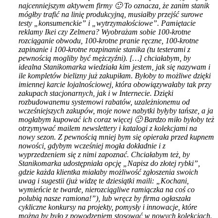
najcenniejszym aktywem firmy 🙂 To oznacza, że zanim stanik
mógłby trafić na linię produkcyjną, musiałby przejść surowe
testy „konsumenckie” i „wytrzymałościowe”. Pamiętacie
reklamy Ikei czy Zelmera? Wyobrażam sobie 100-krotne
rozciąganie obwodu, 100-krotne pranie ręczne, 100-krotne
zapinanie i 100-krotne rozpinanie stanika (tu testerami z
pewnością mogliby być mężczyźni). […] chciałabym, by
idealna Stanikomarka wiedziała kim jestem, jak się nazywam i
ile kompletów bielizny już zakupiłam. Byłoby to możliwe dzięki
imiennej karcie lojalnościowej, która obowiązywałaby tak przy
zakupach stacjonarnych, jak i w Internecie. Dzięki
rozbudowanemu systemowi rabatów, uzależnionemu od
wcześniejszych zakupów, moje nowe nabytki byłyby tańsze, a ja
mogłabym kupować ich coraz więcej 🙂 Bardzo miło byłoby też
otrzymywać mailem newslettery i katalogi z kolekcjami na
nowy sezon. Z pewnością mniej bym się opierała przed kupnem
nowości, gdybym wcześniej mogła dokładnie i z
wyprzedzeniem się z nimi zapoznać. Chciałabym też, by
Stanikomarka udostępniała opcję „Napisz do złotej rybki”,
gdzie każda klientka miałaby możliwość zgłoszenia swoich
uwag i sugestii (już widzę te dziesiątki maili: „Kochani,
wymieńcie te twarde, nierozciągliwe ramiączka na coś co
polubią nasze ramiona!”), lub wręcz by firma ogłaszała
cykliczne konkursy na projekty, pomysły i innowacje, które
można by było z powodzeniem stosować w nowych kolekcjach.