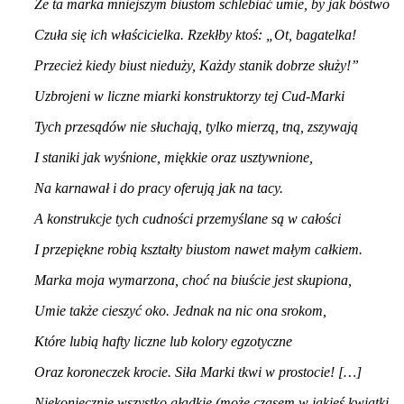
Że ta marka mniejszym biustom schlebiać umie, by jak bóstwo
Czuła się ich właścicielka. Rzekłby ktoś: „Ot, bagatelka!
Przecież kiedy biust nieduży, Każdy stanik dobrze służy!”
Uzbrojeni w liczne miarki konstruktorzy tej Cud-Marki
Tych przesądów nie słuchają, tylko mierzą, tną, zszywają
I staniki jak wyśnione, miękkie oraz usztywnione,
Na karnawał i do pracy oferują jak na tacy.
A konstrukcje tych cudności przemyślane są w całości
I przepiękne robią kształty biustom nawet małym całkiem.
Marka moja wymarzona, choć na biuście jest skupiona,
Umie także cieszyć oko. Jednak na nic ona srokom,
Które lubią hafty liczne lub kolory egzotyczne
Oraz koroneczek krocie. Siła Marki tkwi w prostocie! […]
Niekoniecznie wszystko gładkie (może czasem w jakieś kwiatki