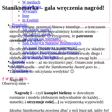
W mediach
Stanikomarka – gala wręczenia nagród!
Wydarzenia
Wywiady
Inne
In English
Poradniki
Oscary rozdane, przemysł filmowy triumfuje… a tymczasem
Jak dobrać stanik?
nierozstrzygnięty został najważniejszy konkurs sezonu –
Jak założyć stanik?
nagrody Stanikomarki! 🙂 Przypomnę, że
patronem
Jak przeliczać rozmiary?
ceremonii
jest sklep
Abrakadabra
.
Spis Dobrych Sklepów Brafitterskich
Jak kupić biustonosz w internecie?
Do rzeczy zatem! Obrady Akademii Stanikowej (w składzie:
Jak dobrać biustonosz do karmienia?
Katarzyna Kulpa i Ewa Gutmańska-Gralak) trwały długo i
Słowniczek Stanikowy
obfitowały w emocje, bo zgłoszeń godnych uwagi było
Kontakt
naprawdę wiele – aż sto trzydzieści pięć. Ostatecznie jednak
O mnie
decyzja zapadła –
and the Stanikomarka Award goes to…
Współpraca
Zapraszamy do odczytania werdyktu! 🙂
Nagrody
Obserwuj mnie +
Nagrodę I
– czyli
komplet bielizny
w dowolnym
rozmiarze i modelu (dobranym indywidualnie do każdej…
statuetki;-)
otrzymuje
estie[…]
za wizjonerską wypowiedź:
Idealna Stanikomarka powinna dbać o mój biust tak, jakby był