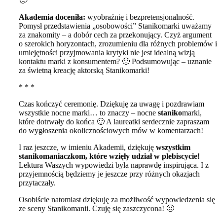
🙂
Akademia doceniła:
wyobraźnię i bezpretensjonalność.
Pomysł przedstawienia „osobowości” Stanikomarki uważamy
za znakomity – a dobór cech za przekonujący. Czyż argument
o szerokich horyzontach, zrozumieniu dla różnych problemów i
umiejętności przyjmowania krytyki nie jest idealną wizją
kontaktu marki z konsumentem? 🙂 Podsumowując – uznanie
za świetną kreację aktorską Stanikomarki!
* * *
Czas kończyć ceremonię. Dziękuję za uwagę i pozdrawiam
wszystkie nocne marki… to znaczy – nocne
staniko
marki,
które dotrwały do końca 🙂 A laureatki serdecznie zapraszam
do wygłoszenia okolicznościowych mów w komentarzach!
I raz jeszcze, w imieniu Akademii, dziękuję
wszystkim
stanikomaniaczkom, które wzięły udział w plebiscycie!
Lektura Waszych wypowiedzi była naprawdę inspirująca. I z
przyjemnością będziemy je jeszcze przy różnych okazjach
przytaczały.
Osobiście natomiast dziękuję za możliwość wypowiedzenia się
ze sceny Stanikomanii. Czuję się zaszczycona! 🙂