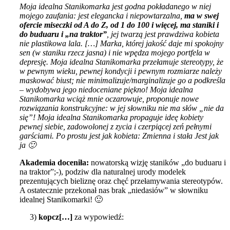
Moja idealna Stanikomarka jest godna pokładanego w niej
mojego zaufania: jest elegancka i niepowtarzalna,
ma w swej
ofercie miseczki od A do Z, od 1 do 100 i więcej, ma staniki i
do buduaru i „na traktor”
, jej twarzą jest prawdziwa kobieta
nie plastikowa lala. […] Marka, której jakość daje mi spokojny
sen (w staniku rzecz jasna) i nie wpędza mojego portfela w
depresję. Moja idealna Stanikomarka przełamuje stereotypy, że
w pewnym wieku, pewnej kondycji i pewnym rozmiarze należy
maskować biust; nie minimalizuje/marginalizuje go a podkreśla
– wydobywa jego niedoceniane piękno! Moja idealna
Stanikomarka wciąż mnie oczarowuje, proponuje nowe
rozwiązania konstrukcyjne: w jej słowniku nie ma słów „nie da
się”! Moja idealna Stanikomarka propaguje ideę kobiety
pewnej siebie, zadowolonej z zycia i czerpiącej zeń pełnymi
garściami. Po prostu jest jak kobieta: Zmienna i stała Jest jak
ja 🙂
Akademia doceniła:
nowatorską wizję staników „do buduaru i
na traktor”;-), podziw dla naturalnej urody modelek
prezentujących bieliznę oraz chęć przełamywania stereotypów.
A ostatecznie przekonał nas brak „niedasiów” w słowniku
idealnej Stanikomarki! 🙂
3)
kopcz[…]
za wypowiedź: