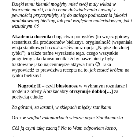
Dzięki temu klientki mogłyby mieć swój mały wkład w
tworzenie marki, a ich cenne doświadczenia i uwagi z
pewnością przyczyniłyby się do stałego podnoszenia jakości
produkowanej bielizny, tak pod względem materiałowym, jak i
wizualnym 🙂
Akademia doceniła:
bogactwo pomysłów (to wręcz gotowy
scenariusz dla producentów bielizny), oryginalność (wspaniała
wizja stanikowych
crash-testów
oraz opcja „Napisz do złotej
rybki”), a także trafne wyrażenie tego, czego wszystkie
pragniemy jako konsumentki: żeby nasze biusty były
traktowane jako najcenniejsze aktywa firm 😉 Taka
wypowiedź to prawdziwa recepta na to,
jak zostać królem
na
rynku bielizny!
Nagrodę II
– czyli
biustonosz
w wybranym rozmiarze i
modelu z oferty Abrakadabry
otrzymuje
dobko[…]
za
poetycką etiudę:
Za górami, za lasami, w sklepach między stanikami
Oraz w szuflad zakamarkach wiedzie prym Stanikomarka.
Cóż ją czyni taką zacną? Na to Wam odpowiem łacno,