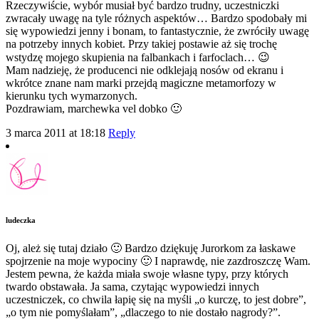
Rzeczywiście, wybór musiał być bardzo trudny, uczestniczki
zwracały uwagę na tyle różnych aspektów… Bardzo spodobały mi
się wypowiedzi jenny i bonam, to fantastycznie, że zwróciły uwagę
na potrzeby innych kobiet. Przy takiej postawie aż się trochę
wstydzę mojego skupienia na falbankach i farfoclach… 😉
Mam nadzieję, że producenci nie odklejają nosów od ekranu i
wkrótce znane nam marki przejdą magiczne metamorfozy w
kierunku tych wymarzonych.
Pozdrawiam, marchewka vel dobko 🙂
3 marca 2011 at 18:18
Reply
ludeczka
Oj, ależ się tutaj działo 🙂 Bardzo dziękuję Jurorkom za łaskawe
spojrzenie na moje wypociny 🙂 I naprawdę, nie zazdroszczę Wam.
Jestem pewna, że każda miała swoje własne typy, przy których
twardo obstawała. Ja sama, czytając wypowiedzi innych
uczestniczek, co chwila łapię się na myśli „o kurczę, to jest dobre”,
„o tym nie pomyślałam”, „dlaczego to nie dostało nagrody?”.