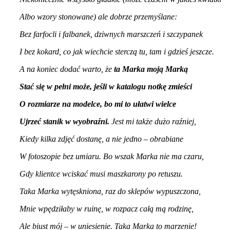
Albo wzory stonowane) ale dobrze przemyślane:
Bez farfocli i falbanek, dziwnych marszczeń i szczypanek
I bez kokard, co jak wiechcie sterczą tu, tam i gdzieś jeszcze.
A na koniec dodać warto, że
ta Marka moją Marką
Stać się w pełni może, jeśli w katalogu notkę zmieści
O rozmiarze na modelce, bo mi to ułatwi wielce
Ujrzeć stanik w wyobraźni.
Jest mi także dużo raźniej,
Kiedy kilka zdjęć dostanę, a nie jedno – obrabiane
W fotoszopie bez umiaru. Bo wszak Marka nie ma czaru,
Gdy klientce wciskać musi maszkarony po retuszu.
Taka Marka wytęskniona, raz do sklepów wypuszczona,
Mnie wpędziłaby w ruinę, w rozpacz całą mą rodzinę,
Ale biust mój – w uniesienie. Taka Marka to marzenie!