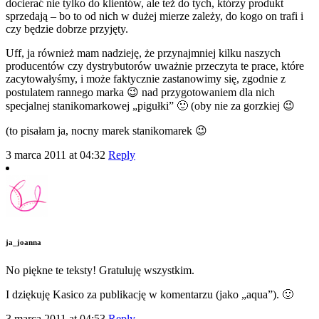
docierać nie tylko do klientów, ale też do tych, którzy produkt
sprzedają – bo to od nich w dużej mierze zależy, do kogo on trafi i
czy będzie dobrze przyjęty.
Uff, ja również mam nadzieję, że przynajmniej kilku naszych
producentów czy dystrybutorów uważnie przeczyta te prace, które
zacytowałyśmy, i może faktycznie zastanowimy się, zgodnie z
postulatem rannego marka 😉 nad przygotowaniem dla nich
specjalnej stanikomarkowej „pigułki” 🙂 (oby nie za gorzkiej 😉
(to pisałam ja, nocny marek stanikomarek 😉
3 marca 2011 at 04:32
Reply
ja_joanna
No piękne te teksty! Gratuluję wszystkim.
I dziękuję Kasico za publikację w komentarzu (jako „aqua”). 🙂
3 marca 2011 at 04:53
Reply