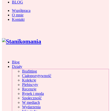
BLOG
Współpraca
O mnie
Kontakt
Blog
Działy
Brafitting
Ciałopozytywność
Kolekcje
Plebiscyty
Recenzje
Rynek i moda
Społeczność
W mediach
Wydarzenia