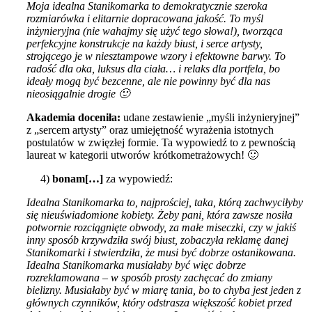
Moja idealna Stanikomarka to demokratycznie szeroka
rozmiarówka i elitarnie dopracowana jakość. To myśl
inżynieryjna (nie wahajmy się użyć tego słowa!), tworząca
perfekcyjne konstrukcje na każdy biust, i serce artysty,
strojącego je w niesztampowe wzory i efektowne barwy. To
radość dla oka, luksus dla ciała… i relaks dla portfela, bo
ideały mogą być bezcenne, ale nie powinny być dla nas
nieosiągalnie drogie 🙂
Akademia doceniła:
udane zestawienie „myśli inżynieryjnej”
z „sercem artysty” oraz umiejętność wyrażenia istotnych
postulatów w zwięzłej formie. Ta wypowiedź to z pewnością
laureat w kategorii utworów krótkometrażowych! 🙂
4)
bonam[…]
za wypowiedź:
Idealna Stanikomarka to, najprościej, taka, którą zachwyciłyby
się nieuświadomione kobiety. Żeby pani, która zawsze nosiła
potwornie rozciągnięte obwody, za małe miseczki, czy w jakiś
inny sposób krzywdziła swój biust, zobaczyła reklamę danej
Stanikomarki i stwierdziła, że musi być dobrze ostanikowana.
Idealna Stanikomarka musiałaby być więc dobrze
rozreklamowana – w sposób prosty zachęcać do zmiany
bielizny. Musiałaby być w miarę tania, bo to chyba jest jeden z
głównych czynników, który odstrasza większość kobiet przed