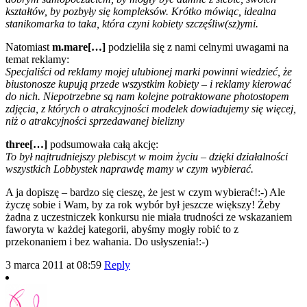
kształtów, by pozbyły się kompleksów. Krótko mówiąc, idealna
stanikomarka to taka, która czyni kobiety szczęśliw(sz)ymi.
Natomiast
m.mare[…]
podzieliła się z nami celnymi uwagami na
temat reklamy:
Specjaliści od reklamy mojej ulubionej marki powinni wiedzieć, że
biustonosze kupują przede wszystkim kobiety – i reklamy kierować
do nich. Niepotrzebne są nam kolejne potraktowane photostopem
zdjęcia, z których o atrakcyjności modelek dowiadujemy się więcej,
niż o atrakcyjności sprzedawanej bielizny
three[…]
podsumowała całą akcję:
To był najtrudniejszy plebiscyt w moim życiu – dzięki działalności
wszystkich Lobbystek naprawdę mamy w czym wybierać.
A ja dopiszę – bardzo się cieszę, że jest w czym wybierać!:-) Ale
życzę sobie i Wam, by za rok wybór był jeszcze większy! Żeby
żadna z uczestniczek konkursu nie miała trudności ze wskazaniem
faworyta w każdej kategorii, abyśmy mogły robić to z
przekonaniem i bez wahania. Do usłyszenia!:-)
3 marca 2011 at 08:59
Reply