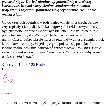
przebrać się za Marię Antoninę czy pobawić się w arabską
księżniczkę. Innymi słowy idealna stanikomarka powinna
projektami i zdjęciami pobudzać moją wyobraźnię
. Ach, aż się
rozmarzyłam…
Co do częstych postulatów pojawiających się w pracach: bardzo
często pisałyście o zdjęciach katalogowych i reklamowych – mają
być gustowne, dobrze eksponujące bieliznę – nie tylko ciało, nie
przeretuszowane, itp. Widać, że to bardzo ważne w wizerunku
marki. Często pojawiała się kwestia przewidywalności rozmiarowej,
która ułatwia zakupy. W jednej z prac pojawił się postulat, że
idealna marka powinna edukować sprzedawców:
Powinna dbać o
swoich sprzedawców – uwrażliwiać ich o dbanie o potrzeby kobiet
a nie o swoją kieszeń.
3 marca 2011 at 04:25
Reply
kasica_k
…cd. – to bardzo ważna myśl o tym, że komunikat marki powinien