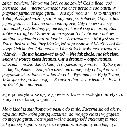
zatem powiem: Marka ma być, co się zowie! Coś miłego, coś
pięknego, ale – niespotykanego! Nie chcę ubrać mego biustu W
przykład jarmarcznego gustu! – Ma być modna? – O to mniejsza!
Tutaj jakość jest ważniejsza! A najmilej jest kobiecie, Gdy nie lata
jej po grzbiecie, Gdy jej nie ucina rączek, Gdy nie wrzyna się
ramiączek, Gdy fiszbiny jej nie kłują I koronki się nie prują, Zaś
kobiece okrągłości Zawsze są na wysokości I zebrane z boków
snadnie wyglądają bardzo ładnie. – A rozmiary? – Mój jest spory!
Zatem będzie miała fory Marka, która przysposobi Wyrób swój dla
wszystkich kobiet. I dla małych, i dla dużych zrobi moc rozmiarów
różnych.
– Ile ma kosztować to-to? – Nie jak zboże, nie jak złoto.
Skoro w Polsce kiesa średnia, Cena średnia – odpowiednia.
Chociaż – można dać dukata, Jeśli jakość tego warta. – Tylko tyle?
– Tak, Papkinie. – Ani jeden dzień nie minie, Gdy ci Papkin wnet
przyniesie akuratnie coś w ten deseń! – Wyśmienicie. Będę Twoją,
Jeśli spełnisz prośbę moją. – Kłopot żaden! Już uciekam! – Bywaj
zdrów! A ja – poczekam.
aqua poruszyła w swojej wypowiedzi kwestie ekologii oraz etyki, o
których rzadko się wspomina:
Moja idealna stanikomarka pasuje do mnie. Zaczyna się od oferty,
czyli staników które pasują kształtem do mojego ciała i wyglądem
do mojego gustu. Potem jest ważna dostępność chciałabym móc
taką markę kupić w sklepie za rogiem za rozsądną, korelującą z