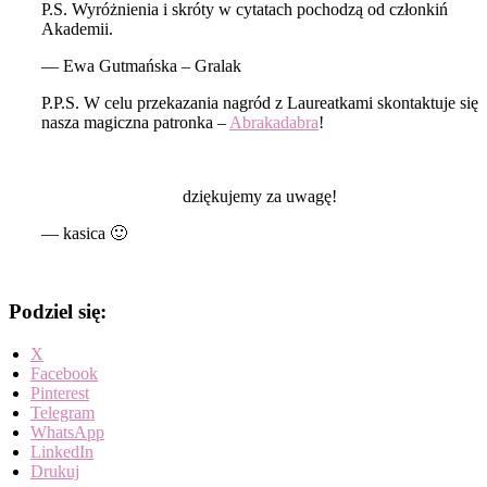
P.S. Wyróżnienia i skróty w cytatach pochodzą od członkiń
Akademii.
— Ewa Gutmańska – Gralak
P.P.S. W celu przekazania nagród z Laureatkami skontaktuje się
nasza magiczna patronka –
Abrakadabra
!
dziękujemy za uwagę!
— kasica 🙂
Podziel się:
X
Facebook
Pinterest
Telegram
WhatsApp
LinkedIn
Drukuj