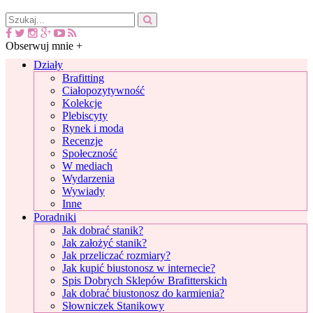
Obserwuj mnie +
Działy
Brafitting
Ciałopozytywność
Kolekcje
Plebiscyty
Rynek i moda
Recenzje
Społeczność
W mediach
Wydarzenia
Wywiady
Inne
Poradniki
Jak dobrać stanik?
Jak założyć stanik?
Jak przeliczać rozmiary?
Jak kupić biustonosz w internecie?
Spis Dobrych Sklepów Brafitterskich
Jak dobrać biustonosz do karmienia?
Słowniczek Stanikowy