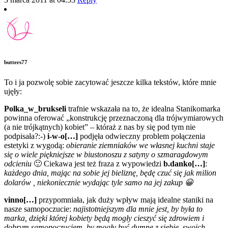
butters77
To i ja pozwolę sobie zacytować jeszcze kilka tekstów, które mnie
ujęły:
Polka_w_brukseli
trafnie wskazała na to, że idealna Stanikomarka
powinna oferować „konstrukcję przeznaczoną dla trójwymiarowych
(a nie trójkątnych) kobiet” – któraż z nas by się pod tym nie
podpisała?:-)
i-w-o[…]
podjęła odwieczny problem połączenia
estetyki z wygodą:
obieranie ziemniaków we własnej kuchni staje
się o wiele piękniejsze w biustonoszu z satyny o szmaragdowym
odcieniu
🙂 Ciekawa jest też fraza z wypowiedzi
b.danko[…]
:
każdego dnia, mając na sobie jej bieliznę, będę czuć się jak milion
dolarów , niekoniecznie wydając tyle samo na jej zakup 😀
vinno[…]
przypomniała, jak duży wpływ mają idealne staniki na
nasze samopoczucie:
najistotniejszym dla mnie jest, by była to
marka, dzięki której kobiety będą mogły cieszyć się zdrowiem i
dobrym samopoczuciem, by mogły być dumne z siebie, swoich