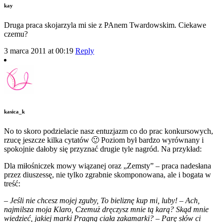
kay
Druga praca skojarzyla mi sie z PAnem Twardowskim. Ciekawe
czemu?
3 marca 2011 at 00:19
Reply
kasica_k
No to skoro podzielacie nasz entuzjazm co do prac konkursowych,
rzucę jeszcze kilka cytatów 🙂 Poziom był bardzo wyrównany i
spokojnie dałoby się przyznać drugie tyle nagród. Na przykład:
Dla miłośniczek mowy wiązanej oraz „Zemsty” – praca nadesłana
przez diuszessę, nie tylko zgrabnie skomponowana, ale i bogata w
treść:
– Jeśli nie chcesz mojej zguby, To bieliznę kup mi, luby! – Ach,
najmilsza moja Klaro, Czemuż dręczysz mnie tą karą? Skąd mnie
wiedzieć, jakiej marki Pragną ciała zakamarki? – Parę słów ci