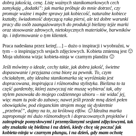
dobrą jakością, cenę. Listę ważnych stanikomarkowych cech
zamykają „dodatki”: jak marka próbuje do mnie dotrzeć, czy
promuje ważne i mądre sprawy jak kobiecość, naturalne kobiece
kształty, świadomość dotyczącą raka piersi, ale też dobre warunki
pracy dla osób zaangażowanych do produkcji bielizny tejże marki
oraz stosowanie zdrowych, nietoksycznych materiałów, barwników
itp. i informowanie o tym klientek.
Praca nadesłana przez keirę[…] – dużo o inspiracji i wyobraźni, w
tym – o inspirujących sesjach zdjęciowych. Kobieta zmienną jest 🙂
Moja ulubiona wizja: kobieta-ninja w czarnym plandżu 🙂
Jeśli mówimy o ideale, cechy takie, jak dobra jakość, świetne
dopasowanie i przyjazna cena biorę za pewnik. To, czym
chciałabym, aby idealna stanikomarka się wyróżniała jest
dopracowana, inspirująca i różnorodna stylistyka. Bielizna to ta
część garderoby, której zazwyczaj nie muszę wybierać tak, aby
stylem pasowała do mojego codziennego ubioru – nie widać jej,
więc mam tu pole do zabawy, nawet jeśli przede mną dzień pełen
obowiązków, pod eleganckim strojem mogę się dyskretnie
„przebrać”, dajmy na to, za królową elfów. 🙂 Idealna marka
zaproponuje mi dużo różnorodnych i dopracowanych projektów i
zainspiruje pomysłowymi i przemyślanymi sesjami zdjęciowymi, tak
aby znalazła się bielizna i na dzień, kiedy chcę się poczuć jak
kobieta-ninja w czarnym plungu, i na dzień, gdy mam ochotę