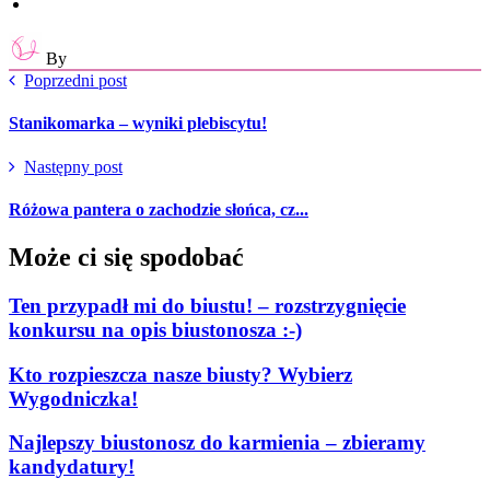
By
Poprzedni post
Stanikomarka – wyniki plebiscytu!
Następny post
Różowa pantera o zachodzie słońca, cz...
Może ci się spodobać
Ten przypadł mi do biustu! – rozstrzygnięcie
konkursu na opis biustonosza :-)
Kto rozpieszcza nasze biusty? Wybierz
Wygodniczka!
Najlepszy biustonosz do karmienia – zbieramy
kandydatury!