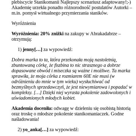
plebiscycie Stanikomanii Najlepszy scenariusz adaptowany!;-)
Akademię urzekła ponadto różnorodność postulatów Autorki –
m.in. pomysł wirtualnego przymierzania staników.
Wyróżnienia
Wyróżnienia: 20% zniżki
na zakupy w Abrakadabrze –
otrzymują:
1)
jenny[…]
za wypowiedź:
Dobra marka to ta, która przekonała moją nastoletnią,
zbuntowaną córkę, że fiszbina to nic strasznego a dobrze
dopasowane obwód i miseczka są ważne i możliwe. Ta marka
sprawiła, że moja córka z rozmiarem 60E nie musi (w
odróżnieniu do mnie w tym wieku) wysłuchiwać od
bezmyślnych sprzedawczyń, że jest niewymiarowa i popadać w
kompleksy. […] Dzięki niej wyrasta pokolenie zadowolonych i
uświadomionych młodych kobiet.
Akademia doceniła:
odwagę w dzieleniu się osobistą historią
oraz troskę o młodsze pokolenie stanikomaniaczek. Godne
naśladowania!
2)
yo_anka[…]
za wypowiedź: