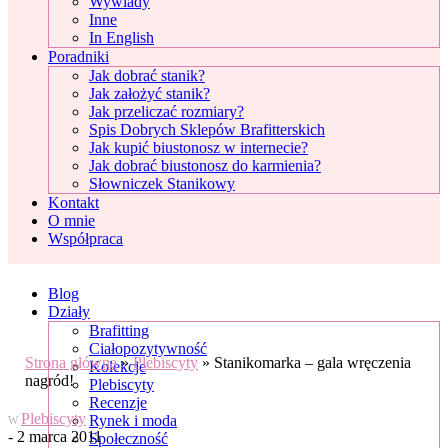
Wywiady
Inne
In English
Poradniki
Jak dobrać stanik?
Jak założyć stanik?
Jak przeliczać rozmiary?
Spis Dobrych Sklepów Brafitterskich
Jak kupić biustonosz w internecie?
Jak dobrać biustonosz do karmienia?
Słowniczek Stanikowy
Kontakt
O mnie
Współpraca
Blog
Działy
Brafitting
Ciałopozytywność
Strona główna
»
Plebiscyty
»
Stanikomarka – gala wręczenia
Kolekcje
nagród!
Plebiscyty
Recenzje
Plebiscyty
Rynek i moda
W
- 2 marca 2011
Społeczność