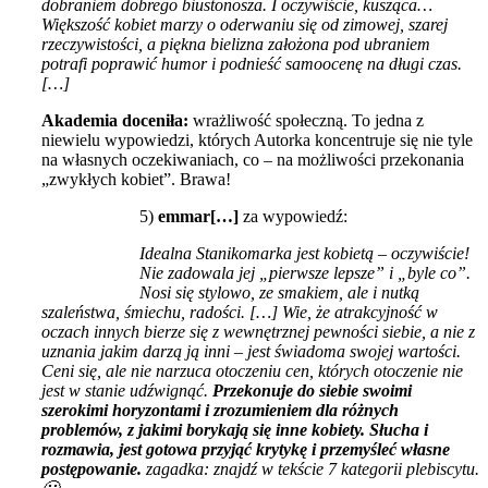
dobraniem dobrego biustonosza. I oczywiście, kusząca…
Większość kobiet marzy o oderwaniu się od zimowej, szarej
rzeczywistości, a piękna bielizna założona pod ubraniem
potrafi poprawić humor i podnieść samoocenę na długi czas.
[…]
Akademia doceniła:
wrażliwość społeczną. To jedna z
niewielu wypowiedzi, których Autorka koncentruje się nie tyle
na własnych oczekiwaniach, co – na możliwości przekonania
„zwykłych kobiet”. Brawa!
5)
emmar[…]
za wypowiedź:
Idealna Stanikomarka jest kobietą – oczywiście!
Nie zadowala jej „pierwsze lepsze” i „byle co”.
Nosi się stylowo, ze smakiem, ale i nutką
szaleństwa, śmiechu, radości. […] Wie, że atrakcyjność w
oczach innych bierze się z wewnętrznej pewności siebie, a nie z
uznania jakim darzą ją inni – jest świadoma swojej wartości.
Ceni się, ale nie narzuca otoczeniu cen, których otoczenie nie
jest w stanie udźwignąć.
Przekonuje do siebie swoimi
szerokimi horyzontami i zrozumieniem dla różnych
problemów, z jakimi borykają się inne kobiety. Słucha i
rozmawia, jest gotowa przyjąć krytykę i przemyśleć własne
postępowanie.
zagadka: znajdź w tekście 7 kategorii plebiscytu.