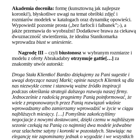
Akademia doceniła:
formę (kunsztowną jak najlepsze
koronki!), błyskotliwe uwagi na temat obróbki zdjęć i
rozmiarów modelek w katalogach oraz dynamikę opowieści.
Wypowiedź pozornie prosta („bez farfocli i falbanek”;-), a
jakże przemawia do wyobraźni! Dodatkowe brawa za ciekawą
dwuznaczność stwierdzenia, że idealna Stanikomarka
wprowadza
biust w uniesienie
.
Nagrodę III
– czyli
biustonosz
w wybranym rozmiarze i
modelu z oferty Abrakadabry
otrzymuje
gattie[…]
za
znakomity utwór autorski:
Droga Stała Klientko! Bardzo dziękujemy za Pani sugestie i
uwagi dotyczące naszej Marki; opinie naszych Klientek są dla
nas niezwykle cenne i stanowią ważne źródło inspiracji
podczas określania strategii dalszego rozwoju naszej firmy.
Jednocześnie z radością pragniemy Panią poinformować, że
wiele z proponowanych przez Panią rozwiązań właśnie
wprowadzamy albo zamierzamy wprowadzić w życie w ciągu
najbliższych miesięcy. […] Pomyślnie zakończyliśmy
negocjacje z nowymi dostawcami, dzięki czemu w najbliższym
sezonie czekają na Panią co najmniej dwa modele jedwabne
oraz szlachetne satyny i koronki w pozostałych. Stawiając na
elegancję nie zapominamy jednak o wygodzie i we wszystkich