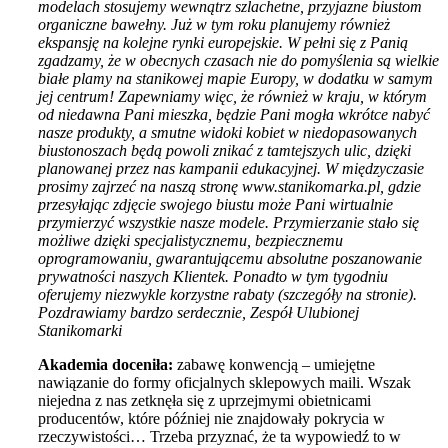
modelach stosujemy wewnątrz szlachetne, przyjazne biustom
organiczne bawełny. Już w tym roku planujemy również
ekspansję na kolejne rynki europejskie. W pełni się z Panią
zgadzamy, że w obecnych czasach nie do pomyślenia są wielkie
białe plamy na stanikowej mapie Europy, w dodatku w samym
jej centrum! Zapewniamy więc, że również w kraju, w którym
od niedawna Pani mieszka, będzie Pani mogła wkrótce nabyć
nasze produkty, a smutne widoki kobiet w niedopasowanych
biustonoszach będą powoli znikać z tamtejszych ulic, dzięki
planowanej przez nas kampanii edukacyjnej. W międzyczasie
prosimy zajrzeć na naszą stronę www.stanikomarka.pl, gdzie
przesyłając zdjęcie swojego biustu może Pani wirtualnie
przymierzyć wszystkie nasze modele. Przymierzanie stało się
możliwe dzięki specjalistycznemu, bezpiecznemu
oprogramowaniu, gwarantującemu absolutne poszanowanie
prywatności naszych Klientek. Ponadto w tym tygodniu
oferujemy niezwykle korzystne rabaty (szczegóły na stronie).
Pozdrawiamy bardzo serdecznie, Zespół Ulubionej
Stanikomarki
Akademia doceniła:
zabawę konwencją – umiejętne
nawiązanie do formy oficjalnych sklepowych maili. Wszak
niejedna z nas zetknęła się z uprzejmymi obietnicami
producentów, które później nie znajdowały pokrycia w
rzeczywistości… Trzeba przyznać, że ta wypowiedź to w