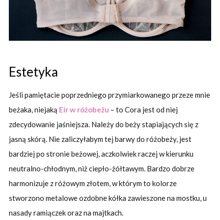
Estetyka
Jeśli pamiętacie poprzedniego przymiarkowanego przeze mnie
beżaka, niejaką
Eir w różobeżu
– to Cora jest od niej
zdecydowanie jaśniejsza. Należy do beży stapiających się z
jasną skórą. Nie zaliczyłabym tej barwy do różobeży, jest
bardziej po stronie beżowej, aczkolwiek raczej w kierunku
neutralno-chłodnym, niż ciepło-żółtawym. Bardzo dobrze
harmonizuje z różowym złotem, w którym to kolorze
stworzono metalowe ozdobne kółka zawieszone na mostku, u
nasady ramiączek oraz na majtkach.