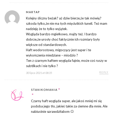
MARTAP
Kolejny śliczny beżak? aż dziw bierze,że tak mówię?
szkoda tylko,że nie ma tych mięciutkich tuneli. Też mam
nadzieję że to tylko wyjątek.
Wygląda bardzo mgiełkowo, majty też. I bardzo
dobrze,że urosły choć faktycznie ich rozmiary były
większe od standardowych.
Haft wodorostowy, migoczący jest super i te
wykończenia miedziane – miodzio ?
Ten z czarnym haftem wygląda fajnie, może coś ruszy w
subtilkach i nie tylko ?
REPLY
30 lipca 2021 at 08:35
STANIKOMANIA
Czarny haft wygląda super, ale jakoś mniej mi się
podoba jego tło, jakieś takie za ciemne dla mnie. Ale
nabiustnie sprawdziłabym 🙂