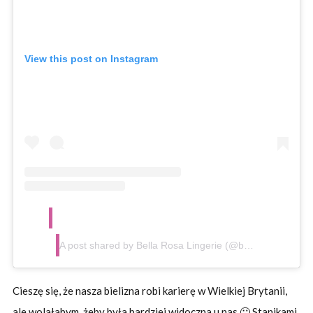
View this post on Instagram
A post shared by Bella Rosa Lingerie (@bellarosalingerie)
Cieszę się, że nasza bielizna robi karierę w Wielkiej Brytanii,
ale wolałabym, żeby była bardziej widoczna u nas 🙂 Stanikami