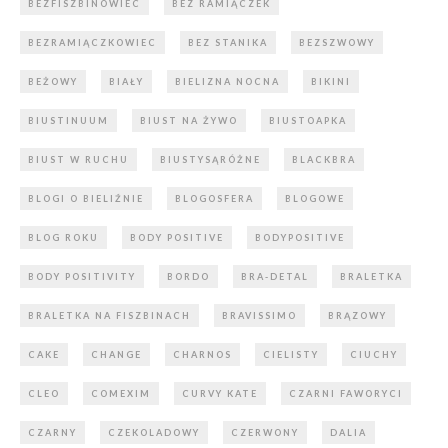
BEZFISZBINOWIEC
BEZ RAMIĄCZEK
BEZRAMIĄCZKOWIEC
BEZ STANIKA
BEZSZWOWY
BEŻOWY
BIAŁY
BIELIZNA NOCNA
BIKINI
BIUSTINUUM
BIUST NA ŻYWO
BIUSTOAPKA
BIUST W RUCHU
BIUSTYSĄRÓŻNE
BLACKBRA
BLOGI O BIELIŹNIE
BLOGOSFERA
BLOGOWE
BLOG ROKU
BODY POSITIVE
BODYPOSITIVE
BODY POSITIVITY
BORDO
BRA-DETAL
BRALETKA
BRALETKA NA FISZBINACH
BRAVISSIMO
BRĄZOWY
CAKE
CHANGE
CHARNOS
CIELISTY
CIUCHY
CLEO
COMEXIM
CURVY KATE
CZARNI FAWORYCI
CZARNY
CZEKOLADOWY
CZERWONY
DALIA