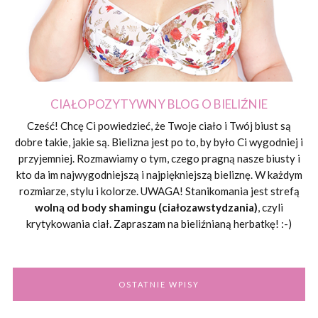
CIAŁOPOZYTYWNY BLOG O BIELIŹNIE
Cześć! Chcę Ci powiedzieć, że Twoje ciało i Twój biust są
dobre takie, jakie są. Bielizna jest po to, by było Ci wygodniej i
przyjemniej. Rozmawiamy o tym, czego pragną nasze biusty i
kto da im najwygodniejszą i najpiękniejszą bieliznę. W każdym
rozmiarze, stylu i kolorze. UWAGA! Stanikomania jest strefą
wolną od body shamingu (ciałozawstydzania)
, czyli
krytykowania ciał. Zapraszam na bieliźnianą herbatkę! :-)
OSTATNIE WPISY