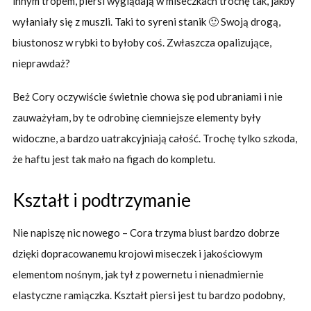
innym tropem, piersi wyglądają w miseczkach trochę tak, jakby
wyłaniały się z muszli. Taki to syreni stanik 🙂 Swoją drogą,
biustonosz w rybki to byłoby coś. Zwłaszcza opalizujące,
nieprawdaż?
Beż Cory oczywiście świetnie chowa się pod ubraniami i nie
zauważyłam, by te odrobinę ciemniejsze elementy były
widoczne, a bardzo uatrakcyjniają całość. Trochę tylko szkoda,
że haftu jest tak mało na figach do kompletu.
Kształt i podtrzymanie
Nie napiszę nic nowego – Cora trzyma biust bardzo dobrze
dzięki dopracowanemu krojowi miseczek i jakościowym
elementom nośnym, jak tył z powernetu i nienadmiernie
elastyczne ramiączka. Kształt piersi jest tu bardzo podobny,