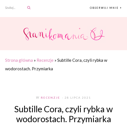
OBSERWUJ MNIE +
Strona główna
»
Recenzje
»
Subtille Cora, czyli rybka w
wodorostach. Przymiarka
W
RECENZJE
- 28 LIPCA 2021
Subtille Cora, czyli rybka w
wodorostach. Przymiarka