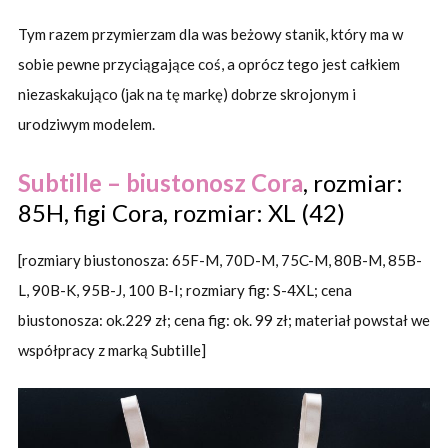
Tym razem przymierzam dla was beżowy stanik, który ma w
sobie pewne przyciągające coś, a oprócz tego jest całkiem
niezaskakująco (jak na tę markę) dobrze skrojonym i
urodziwym modelem.
Subtille – biustonosz Cora
, rozmiar:
85H, figi Cora, rozmiar: XL (42)
[rozmiary biustonosza: 65F-M, 70D-M, 75C-M, 80B-M, 85B-
L, 90B-K, 95B-J, 100 B-I; rozmiary fig: S-4XL; cena
biustonosza: ok.229 zł; cena fig: ok. 99 zł; materiał powstał we
współpracy z marką Subtille]