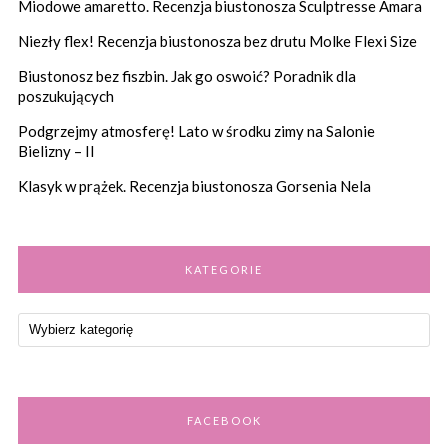
Miodowe amaretto. Recenzja biustonosza Sculptresse Amara
Niezły flex! Recenzja biustonosza bez drutu Molke Flexi Size
Biustonosz bez fiszbin. Jak go oswoić? Poradnik dla
poszukujących
Podgrzejmy atmosferę! Lato w środku zimy na Salonie
Bielizny – II
Klasyk w prążek. Recenzja biustonosza Gorsenia Nela
KATEGORIE
FACEBOOK