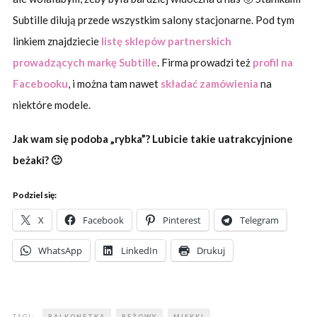
Subtille dilują przede wszystkim salony stacjonarne. Pod tym
linkiem znajdziecie
listę sklepów partnerskich
prowadzących markę Subtille
. Firma prowadzi też
profil na
Facebooku
, i można tam nawet
składać zamówienia
na
niektóre modele.
Jak wam się podoba „rybka”? Lubicie takie uatrakcyjnione
beżaki? 🙂
Podziel się:
X
Facebook
Pinterest
Telegram
WhatsApp
LinkedIn
Drukuj
TAGI:
BALKONETKA
BEŻOWY
MIĘKKI