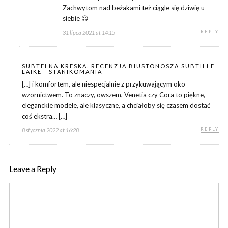
Zachwytom nad beżakami też ciągle się dziwię u
siebie 😉
REPLY
31 lipca 2021 at 14:15
SUBTELNA KRESKA. RECENZJA BIUSTONOSZA SUBTILLE
LAIKE - STANIKOMANIA
[…] i komfortem, ale niespecjalnie z przykuwającym oko
wzornictwem. To znaczy, owszem, Venetia czy Cora to piękne,
eleganckie modele, ale klasyczne, a chciałoby się czasem dostać
coś ekstra… […]
REPLY
8 stycznia 2022 at 16:28
Leave a Reply