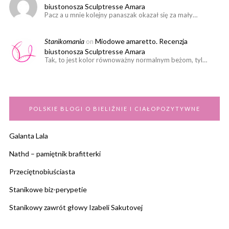
biustonosza Sculptresse Amara
Pacz a u mnie kolejny panaszak okazał się za mały…
Stanikomania
Miodowe amaretto. Recenzja
on
biustonosza Sculptresse Amara
Tak, to jest kolor równoważny normalnym beżom, tyl…
POLSKIE BLOGI O BIELIŹNIE I CIAŁOPOZYTYWNE
Galanta Lala
Nathd – pamiętnik brafitterki
Przeciętnobiuściasta
Stanikowe biz-perypetie
Stanikowy zawrót głowy Izabeli Sakutovej