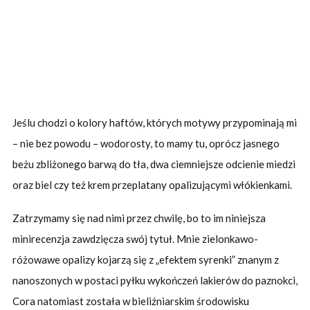
Jeślu chodzi o kolory haftów, których motywy przypominają mi
– nie bez powodu – wodorosty, to mamy tu, oprócz jasnego
beżu zbliżonego barwą do tła, dwa ciemniejsze odcienie miedzi
oraz biel czy też krem przeplatany opalizującymi włókienkami.
Zatrzymamy się nad nimi przez chwilę, bo to im niniejsza
minirecenzja zawdzięcza swój tytuł. Mnie zielonkawo-
różowawe opalizy kojarzą się z „efektem syrenki” znanym z
nanoszonych w postaci pyłku wykończeń lakierów do paznokci,
Cora natomiast została w bieliźniarskim środowisku