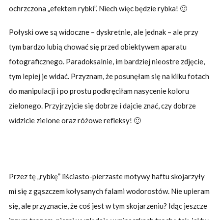
ochrzczona „efektem rybki”. Niech więc będzie rybka! 🙂
Połyski owe są widoczne – dyskretnie, ale jednak – ale przy
tym bardzo lubią chować się przed obiektywem aparatu
fotograficznego. Paradoksalnie, im bardziej nieostre zdjęcie,
tym lepiej je widać. Przyznam, że posunęłam się na kilku fotach
do manipulacji i po prostu podkręciłam nasycenie koloru
zielonego. Przyjrzyjcie się dobrze i dajcie znać, czy dobrze
widzicie zielone oraz różowe refleksy! 🙂
Przez tę „rybkę” liściasto-pierzaste motywy haftu skojarzyły
mi się z gąszczem kołysanych falami wodorostów. Nie upieram
się, ale przyznacie, że coś jest w tym skojarzeniu? Idąc jeszcze