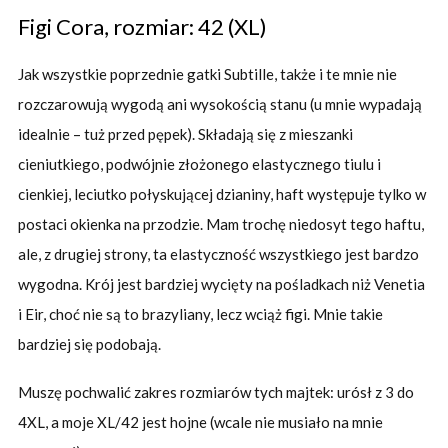
Figi Cora, rozmiar: 42 (XL)
Jak wszystkie poprzednie gatki Subtille, także i te mnie nie
rozczarowują wygodą ani wysokością stanu (u mnie wypadają
idealnie – tuż przed pępek). Składają się z mieszanki
cieniutkiego, podwójnie złożonego elastycznego tiulu i
cienkiej, leciutko połyskującej dzianiny, haft występuje tylko w
postaci okienka na przodzie. Mam trochę niedosyt tego haftu,
ale, z drugiej strony, ta elastyczność wszystkiego jest bardzo
wygodna. Krój jest bardziej wycięty na pośladkach niż Venetia
i Eir, choć nie są to brazyliany, lecz wciąż figi. Mnie takie
bardziej się podobają.
Muszę pochwalić zakres rozmiarów tych majtek: urósł z 3 do
4XL, a moje XL/42 jest hojne (wcale nie musiało na mnie