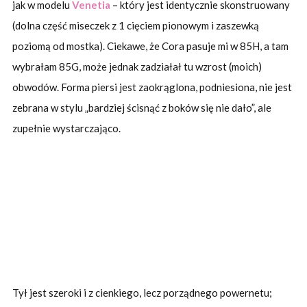
jak w modelu
Venetia
– który jest identycznie skonstruowany
(dolna część miseczek z 1 cięciem pionowym i zaszewką
poziomą od mostka). Ciekawe, że Cora pasuje mi w 85H, a tam
wybrałam 85G, może jednak zadziałał tu wzrost (moich)
obwodów. Forma piersi jest zaokrąglona, podniesiona, nie jest
zebrana w stylu „bardziej ścisnąć z boków się nie dało”, ale
zupełnie wystarczająco.
Tył jest szeroki i z cienkiego, lecz porządnego powernetu;