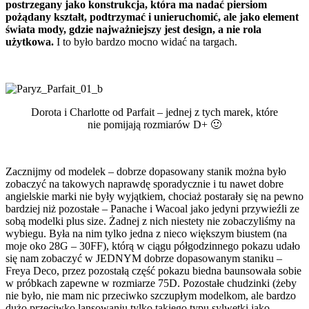
postrzegany jako konstrukcja, która ma nadać piersiom
pożądany kształt, podtrzymać i unieruchomić, ale jako element
świata mody, gdzie najważniejszy jest design, a nie rola
użytkowa.
I to było bardzo mocno widać na targach.
Dorota i Charlotte od Parfait – jednej z tych marek, które
nie pomijają rozmiarów D+ 🙂
Zacznijmy od modelek – dobrze dopasowany stanik można było
zobaczyć na takowych naprawdę sporadycznie i tu nawet dobre
angielskie marki nie były wyjątkiem, chociaż postarały się na pewno
bardziej niż pozostałe – Panache i Wacoal jako jedyni przywieźli ze
sobą modelki plus size. Żadnej z nich niestety nie zobaczyliśmy na
wybiegu. Była na nim tylko jedna z nieco większym biustem (na
moje oko 28G – 30FF), którą w ciągu półgodzinnego pokazu udało
się nam zobaczyć w JEDNYM dobrze dopasowanym staniku –
Freya Deco, przez pozostałą część pokazu biedna baunsowała sobie
w próbkach zapewne w rozmiarze 75D. Pozostałe chudzinki (żeby
nie było, nie mam nic przeciwko szczupłym modelkom, ale bardzo
dużo przeciwko lansowaniu tylko takiego typu sylwetki jako