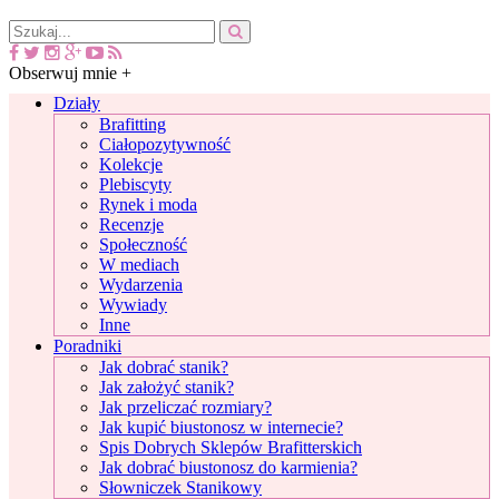
Obserwuj mnie +
Działy
Brafitting
Ciałopozytywność
Kolekcje
Plebiscyty
Rynek i moda
Recenzje
Społeczność
W mediach
Wydarzenia
Wywiady
Inne
Poradniki
Jak dobrać stanik?
Jak założyć stanik?
Jak przeliczać rozmiary?
Jak kupić biustonosz w internecie?
Spis Dobrych Sklepów Brafitterskich
Jak dobrać biustonosz do karmienia?
Słowniczek Stanikowy