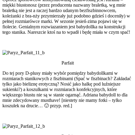
miękki biustonosz (przez producenta nazwany braletką, wg mnie
braletką nie jest a raczej bardzo udanym bezfiszbinnowcem,
koleżanki z bra-nży przymierzały już podobno gdzieś i doceniły) w
pełnej rozmiarówce marki. W sezonie jesień-zima pojawi się w
fiolecie. Genialnym rozwiazaniem jest babydollka na konstrukcji
tego stanika. Nareszcie ktoś na to wpadł i będę miała w czym spać!
Parfait
Do tej pory D-plusy miały wybór pomiędzy babydollkami w
rozmiarach stanikowych z fiszbinami (Spać w fiszbinach? Zakładać
tylko jako bieliznę erotyczną? Nosić jako halkę pod luźniejsze
sukienki?) a koszulkami w rozmiarach konfekcyjnych, które
większego biustu nie są w stanie ogarnąć. Adriana babydoll to dla
mnie zdecydowany musthave! [niestety nie mamy fotki – tylko
koszulek na drucie… 🙂 przyp. red.]