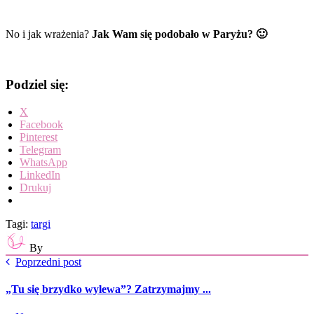
No i jak wrażenia?
Jak Wam się podobało w Paryżu? 🙂
Podziel się:
X
Facebook
Pinterest
Telegram
WhatsApp
LinkedIn
Drukuj
Tagi:
targi
By
Poprzedni post
„Tu się brzydko wylewa”? Zatrzymajmy ...