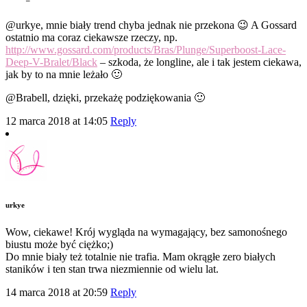
@urkye, mnie biały trend chyba jednak nie przekona 😉 A Gossard
ostatnio ma coraz ciekawsze rzeczy, np.
http://www.gossard.com/products/Bras/Plunge/Superboost-Lace-
Deep-V-Bralet/Black
– szkoda, że longline, ale i tak jestem ciekawa,
jak by to na mnie leżało 🙂
@Brabell, dzięki, przekażę podziękowania 🙂
12 marca 2018 at 14:05
Reply
urkye
Wow, ciekawe! Krój wygląda na wymagający, bez samonośnego
biustu może być ciężko;)
Do mnie biały też totalnie nie trafia. Mam okrągłe zero białych
staników i ten stan trwa niezmiennie od wielu lat.
14 marca 2018 at 20:59
Reply