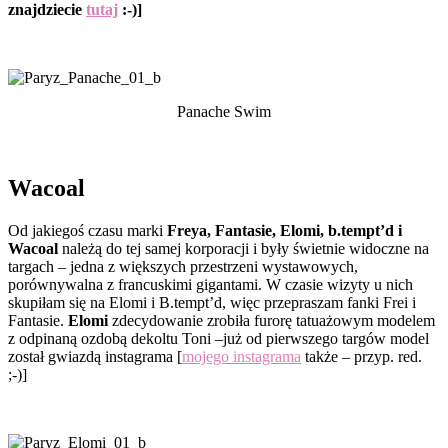
znajdziecie
tutaj
:-)]
Panache Swim
Wacoal
Od jakiegoś czasu marki
Freya, Fantasie, Elomi, b.tempt’d i
Wacoal
należą do tej samej korporacji i były świetnie widoczne na
targach – jedna z większych przestrzeni wystawowych,
porównywalna z francuskimi gigantami. W czasie wizyty u nich
skupiłam się na Elomi i B.tempt’d, więc przepraszam fanki Frei i
Fantasie.
Elomi
zdecydowanie zrobiła furorę tatuażowym modelem
z odpinaną ozdobą dekoltu Toni –już od pierwszego targów model
został gwiazdą instagrama [
mojego instagrama
także – przyp. red.
;-)]