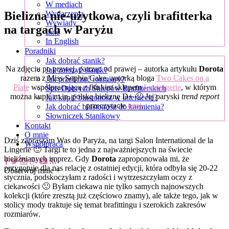
W mediach
Bielizna nie-użytkowa, czyli brafitterka
Wydarzenia
Wywiady
na targach w Paryżu
Inne
In English
Poradniki
Jak dobrać stanik?
Na zdjęciu po prawej, patrząc od prawej – autorka artykułu
Dorota
Jak założyć stanik?
razem z Miss Sophie Cake, autorką bloga
Two Cakes on a
Jak przeliczać rozmiary?
Plate
współpracującą z fińskim sklepem
Lumingerie
, w którym
Spis Dobrych Sklepów Brafitterskich
można kupić m.in. polską bieliznę D+ 🙂 Jej paryski
trend report
Jak kupić biustonosz w internecie?
przeczytacie
tutaj
.
Jak dobrać biustonosz do karmienia?
Słowniczek Stanikowy
Kontakt
O mnie
Dziś zapraszam Was do Paryża, na targi Salon International de la
Współpraca
Lingerie 🙂 Targi te to jedna z najważniejszych na świecie
bieliźnianych imprez. Gdy
Dorota
zaproponowała mi, że
przygotuje dla nas relację z ostatniej edycji, która odbyła się 20-22
Obserwuj mnie +
stycznia, podskoczyłam z radości i wytrzeszczyłam oczy z
ciekawości 🙂 Byłam ciekawa nie tylko samych najnowszych
kolekcji (które zresztą już częściowo znamy), ale także tego, jak w
stolicy mody traktuje się temat brafittingu i szerokich zakresów
rozmiarów.