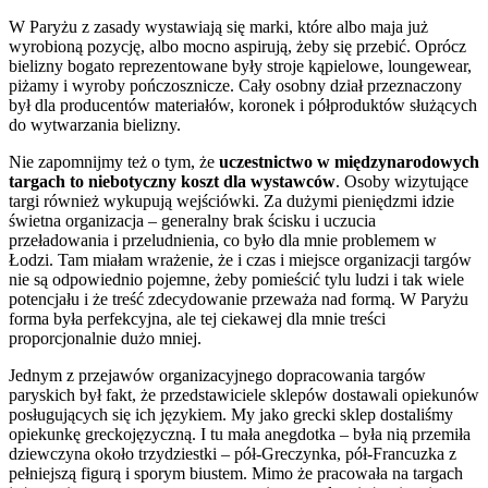
W Paryżu z zasady wystawiają się marki, które albo maja już
wyrobioną pozycję, albo mocno aspirują, żeby się przebić. Oprócz
bielizny bogato reprezentowane były stroje kąpielowe, loungewear,
piżamy i wyroby pończosznicze. Cały osobny dział przeznaczony
był dla producentów materiałów, koronek i półproduktów służących
do wytwarzania bielizny.
Nie zapomnijmy też o tym, że
uczestnictwo w międzynarodowych
targach to niebotyczny koszt dla wystawców
. Osoby wizytujące
targi również wykupują wejściówki. Za dużymi pieniędzmi idzie
świetna organizacja – generalny brak ścisku i uczucia
przeładowania i przeludnienia, co było dla mnie problemem w
Łodzi. Tam miałam wrażenie, że i czas i miejsce organizacji targów
nie są odpowiednio pojemne, żeby pomieścić tylu ludzi i tak wiele
potencjału i że treść zdecydowanie przeważa nad formą. W Paryżu
forma była perfekcyjna, ale tej ciekawej dla mnie treści
proporcjonalnie dużo mniej.
Jednym z przejawów organizacyjnego dopracowania targów
paryskich był fakt, że przedstawiciele sklepów dostawali opiekunów
posługujących się ich językiem. My jako grecki sklep dostaliśmy
opiekunkę greckojęzyczną. I tu mała anegdotka – była nią przemiła
dziewczyna około trzydziestki – pół-Greczynka, pół-Francuzka z
pełniejszą figurą i sporym biustem. Mimo że pracowała na targach