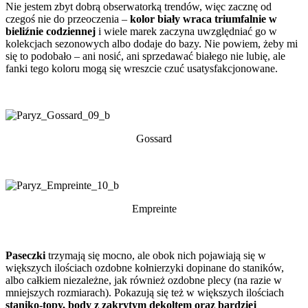
Nie jestem zbyt dobrą obserwatorką trendów, więc zacznę od
czegoś nie do przeoczenia –
kolor biały wraca triumfalnie w
bieliźnie codziennej
i wiele marek zaczyna uwzględniać go w
kolekcjach sezonowych albo dodaje do bazy. Nie powiem, żeby mi
się to podobało – ani nosić, ani sprzedawać białego nie lubię, ale
fanki tego koloru mogą się wreszcie czuć usatysfakcjonowane.
Gossard
Empreinte
Paseczki
trzymają się mocno, ale obok nich pojawiają się w
większych ilościach ozdobne kołnierzyki dopinane do staników,
albo całkiem niezależne, jak również ozdobne plecy (na razie w
mniejszych rozmiarach). Pokazują się też w większych ilościach
staniko-topy, body z zakrytym dekoltem oraz bardziej