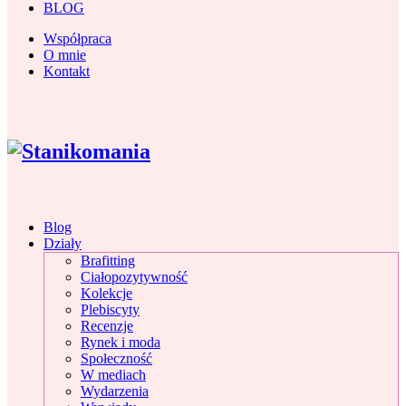
BLOG
Współpraca
O mnie
Kontakt
Blog
Działy
Brafitting
Ciałopozytywność
Kolekcje
Plebiscyty
Recenzje
Rynek i moda
Społeczność
W mediach
Wydarzenia