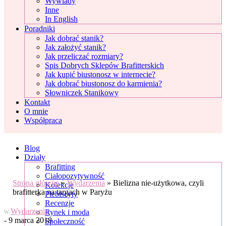
Wywiady
Inne
In English
Poradniki
Jak dobrać stanik?
Jak założyć stanik?
Jak przeliczać rozmiary?
Spis Dobrych Sklepów Brafitterskich
Jak kupić biustonosz w internecie?
Jak dobrać biustonosz do karmienia?
Słowniczek Stanikowy
Kontakt
O mnie
Współpraca
Blog
Działy
Brafitting
Ciałopozytywność
Strona główna
»
Wydarzenia
»
Bielizna nie-użytkowa, czyli
Kolekcje
brafitterka na targach w Paryżu
Plebiscyty
Recenzje
Wydarzenia
Rynek i moda
W
- 9 marca 2018
Społeczność