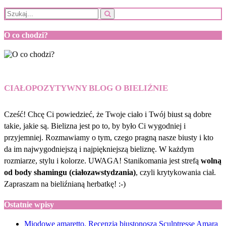
O co chodzi?
CIAŁOPOZYTYWNY BLOG O BIELIŹNIE
Cześć! Chcę Ci powiedzieć, że Twoje ciało i Twój biust są dobre
takie, jakie są. Bielizna jest po to, by było Ci wygodniej i
przyjemniej. Rozmawiamy o tym, czego pragną nasze biusty i kto
da im najwygodniejszą i najpiękniejszą bieliznę. W każdym
rozmiarze, stylu i kolorze. UWAGA! Stanikomania jest strefą
wolną
od body shamingu (ciałozawstydzania)
, czyli krytykowania ciał.
Zapraszam na bieliźnianą herbatkę! :-)
Ostatnie wpisy
Miodowe amaretto. Recenzja biustonosza Sculptresse Amara