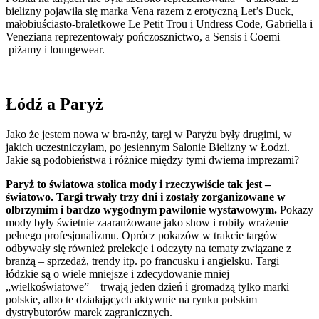
bielizny pojawiła się marka Vena razem z erotyczną Let’s Duck,
małobiuściasto-braletkowe Le Petit Trou i Undress Code, Gabriella i
Veneziana reprezentowały pończosznictwo, a Sensis i Coemi –
piżamy i loungewear.
Łódź a Paryż
Jako że jestem nowa w bra-nży, targi w Paryżu były drugimi, w
jakich uczestniczyłam, po jesiennym Salonie Bielizny w Łodzi.
Jakie są podobieństwa i różnice między tymi dwiema imprezami?
Paryż to światowa stolica mody i rzeczywiście tak jest –
światowo. Targi trwały trzy dni i zostały zorganizowane w
olbrzymim i bardzo wygodnym pawilonie wystawowym.
Pokazy
mody były świetnie zaaranżowane jako show i robiły wrażenie
pełnego profesjonalizmu. Oprócz pokazów w trakcie targów
odbywały się również prelekcje i odczyty na tematy związane z
branżą – sprzedaż, trendy itp. po francusku i angielsku. Targi
łódzkie są o wiele mniejsze i zdecydowanie mniej
„wielkoświatowe” – trwają jeden dzień i gromadzą tylko marki
polskie, albo te działających aktywnie na rynku polskim
dystrybutorów marek zagranicznych.