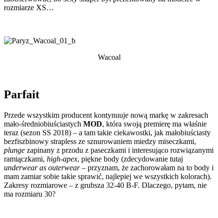
rozmiarze XS…
Wacoal
Parfait
Przede wszystkim producent kontynuuje nową markę w zakresach
mało-średniobiuściastych
MOD
, która swoją premierę ma właśnie
teraz (sezon SS 2018) – a tam takie ciekawostki, jak małobiuściasty
bezfiszbinowy strapless ze sznurowaniem miedzy miseczkami,
plunge
zapinany z przodu z paseczkami i interesująco rozwiązanymi
ramiączkami,
high-apex
, piękne body (zdecydowanie tutaj
underwear as outerwear
– przyznam, że zachorowałam na to body i
mam zamiar sobie takie sprawić, najlepiej we wszystkich kolorach).
Zakresy rozmiarowe – z grubsza 32-40 B-F. Dlaczego, pytam, nie
ma rozmiaru 30?