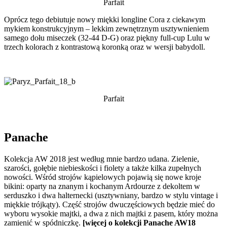
Parfait
Oprócz tego debiutuje nowy miękki longline Cora z ciekawym
mykiem konstrukcyjnym – lekkim zewnętrznym usztywnieniem
samego dołu miseczek (32-44 D-G) oraz piękny full-cup Lulu w
trzech kolorach z kontrastową koronką oraz w wersji babydoll.
Parfait
Panache
Kolekcja AW 2018 jest według mnie bardzo udana. Zielenie,
szarości, gołębie niebieskości i fiolety a także kilka zupełnych
nowości. Wśród strojów kąpielowych pojawią się nowe kroje
bikini: oparty na znanym i kochanym Ardourze z dekoltem w
serduszko i dwa halternecki (usztywniany, bardzo w stylu vintage i
miękkie trójkąty). Część strojów dwuczęściowych będzie mieć do
wyboru wysokie majtki, a dwa z nich majtki z pasem, który można
zamienić w spódniczkę.
[więcej o kolekcji Panache AW18