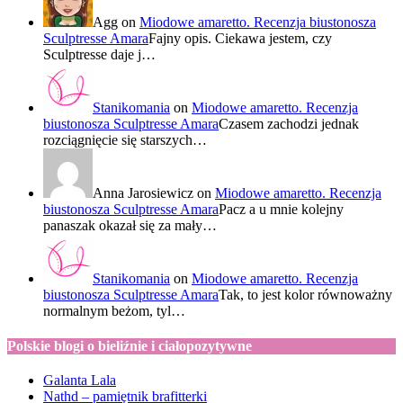
Agg
on
Miodowe amaretto. Recenzja biustonosza
Sculptresse Amara
Fajny opis. Ciekawa jestem, czy
Sculptresse daje j…
Stanikomania
on
Miodowe amaretto. Recenzja
biustonosza Sculptresse Amara
Czasem zachodzi jednak
rozciągnięcie się starszych…
Anna Jarosiewicz
on
Miodowe amaretto. Recenzja
biustonosza Sculptresse Amara
Pacz a u mnie kolejny
panaszak okazał się za mały…
Stanikomania
on
Miodowe amaretto. Recenzja
biustonosza Sculptresse Amara
Tak, to jest kolor równoważny
normalnym beżom, tyl…
Polskie blogi o bieliźnie i ciałopozytywne
Galanta Lala
Nathd – pamiętnik brafitterki