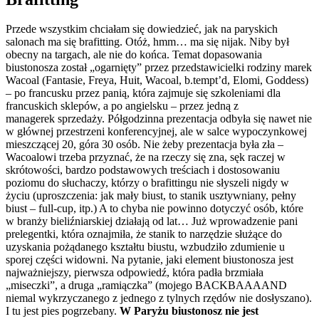
Przede wszystkim chciałam się dowiedzieć, jak na paryskich
salonach ma się brafitting. Otóż, hmm… ma się nijak. Niby był
obecny na targach, ale nie do końca. Temat dopasowania
biustonosza został „ogarnięty” przez przedstawicielki rodziny marek
Wacoal (Fantasie, Freya, Huit, Wacoal, b.tempt’d, Elomi, Goddess)
– po francusku przez panią, która zajmuje się szkoleniami dla
francuskich sklepów, a po angielsku – przez jedną z
managerek sprzedaży. Półgodzinna prezentacja odbyła się nawet nie
w głównej przestrzeni konferencyjnej, ale w salce wypoczynkowej
mieszczącej 20, góra 30 osób. Nie żeby prezentacja była zła –
Wacoalowi trzeba przyznać, że na rzeczy się zna, sęk raczej w
skrótowości, bardzo podstawowych treściach i dostosowaniu
poziomu do słuchaczy, którzy o brafittingu nie słyszeli nigdy w
życiu (uproszczenia: jak mały biust, to stanik usztywniany, pełny
biust – full-cup, itp.) A to chyba nie powinno dotyczyć osób, które
w branży bieliźniarskiej działają od lat… Już wprowadzenie pani
prelegentki, która oznajmiła, że stanik to narzędzie służące do
uzyskania pożądanego kształtu biustu, wzbudziło zdumienie u
sporej części widowni. Na pytanie, jaki element biustonosza jest
najważniejszy, pierwsza odpowiedź, która padła brzmiała
„miseczki”, a druga „ramiączka” (mojego BACKBAAAAND
niemal wykrzyczanego z jednego z tylnych rzędów nie dosłyszano).
I tu jest pies pogrzebany.
W Paryżu biustonosz nie jest