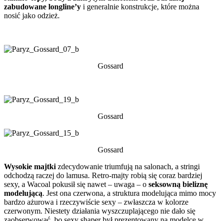
zabudowane longline’y
i generalnie konstrukcje, które można
nosić jako odzież.
Gossard
Gossard
Gossard
Wysokie majtki
zdecydowanie triumfują na salonach, a stringi
odchodzą raczej do lamusa. Retro-majty robią się coraz bardziej
sexy, a Wacoal pokusił się nawet – uwaga – o
seksowną bieliznę
modelującą
. Jest ona czerwona, a struktura modelująca mimo mocy
bardzo ażurowa i rzeczywiście sexy – zwłaszcza w kolorze
czerwonym. Niestety działania wyszczuplającego nie dało się
zaobserwować, bo sexy shaper był prezentowany na modelce w