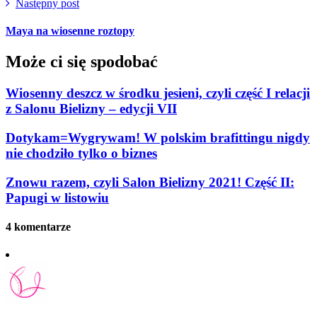
Następny post
Maya na wiosenne roztopy
Może ci się spodobać
Wiosenny deszcz w środku jesieni, czyli część I relacji
z Salonu Bielizny – edycji VII
Dotykam=Wygrywam! W polskim brafittingu nigdy
nie chodziło tylko o biznes
Znowu razem, czyli Salon Bielizny 2021! Część II:
Papugi w listowiu
4 komentarze