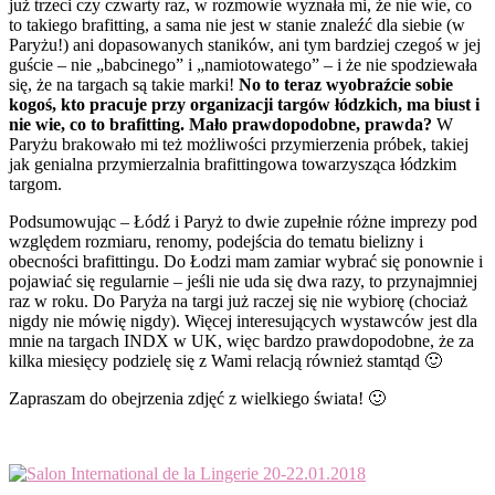
już trzeci czy czwarty raz, w rozmowie wyznała mi, że nie wie, co
to takiego brafitting, a sama nie jest w stanie znaleźć dla siebie (w
Paryżu!) ani dopasowanych staników, ani tym bardziej czegoś w jej
guście – nie „babcinego” i „namiotowatego” – i że nie spodziewała
się, że na targach są takie marki!
No to teraz wyobraźcie sobie
kogoś, kto pracuje przy organizacji targów łódzkich, ma biust i
nie wie, co to brafitting. Mało prawdopodobne, prawda?
W
Paryżu brakowało mi też możliwości przymierzenia próbek, takiej
jak genialna przymierzalnia brafittingowa towarzysząca łódzkim
targom.
Podsumowując – Łódź i Paryż to dwie zupełnie różne imprezy pod
względem rozmiaru, renomy, podejścia do tematu bielizny i
obecności brafittingu. Do Łodzi mam zamiar wybrać się ponownie i
pojawiać się regularnie – jeśli nie uda się dwa razy, to przynajmniej
raz w roku. Do Paryża na targi już raczej się nie wybiorę (chociaż
nigdy nie mówię nigdy). Więcej interesujących wystawców jest dla
mnie na targach INDX w UK, więc bardzo prawdopodobne, że za
kilka miesięcy podzielę się z Wami relacją również stamtąd 🙂
Zapraszam do obejrzenia zdjęć z wielkiego świata! 🙂