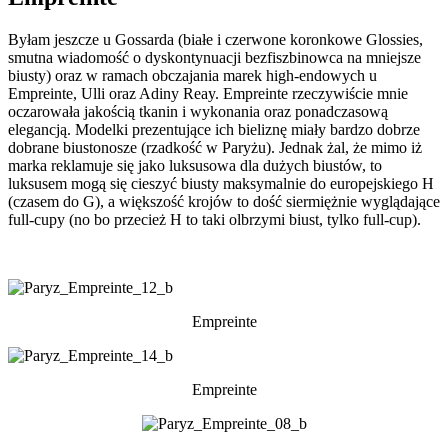
Byłam jeszcze u Gossarda (białe i czerwone koronkowe Glossies,
smutna wiadomość o dyskontynuacji bezfiszbinowca na mniejsze
biusty) oraz w ramach obczajania marek high-endowych u
Empreinte, Ulli oraz Adiny Reay. Empreinte rzeczywiście mnie
oczarowała jakością tkanin i wykonania oraz ponadczasową
elegancją. Modelki prezentujące ich bieliznę miały bardzo dobrze
dobrane biustonosze (rzadkość w Paryżu). Jednak żal, że mimo iż
marka reklamuje się jako luksusowa dla dużych biustów, to
luksusem mogą się cieszyć biusty maksymalnie do europejskiego H
(czasem do G), a większość krojów to dość siermiężnie wyglądające
full-cupy (no bo przecież H to taki olbrzymi biust, tylko full-cup).
Empreinte
Empreinte