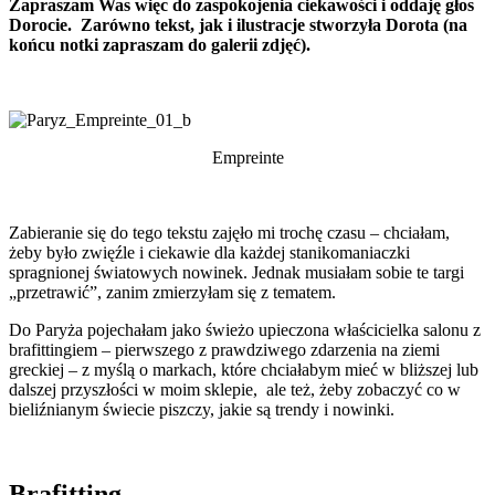
Zapraszam Was więc do zaspokojenia ciekawości i oddaję głos
Dorocie. Zarówno tekst, jak i ilustracje stworzyła Dorota (na
końcu notki zapraszam do galerii zdjęć).
Empreinte
Zabieranie się do tego tekstu zajęło mi trochę czasu – chciałam,
żeby było zwięźle i ciekawie dla każdej stanikomaniaczki
spragnionej światowych nowinek. Jednak musiałam sobie te targi
„przetrawić”, zanim zmierzyłam się z tematem.
Do Paryża pojechałam jako świeżo upieczona właścicielka salonu z
brafittingiem – pierwszego z prawdziwego zdarzenia na ziemi
greckiej – z myślą o markach, które chciałabym mieć w bliższej lub
dalszej przyszłości w moim sklepie, ale też, żeby zobaczyć co w
bieliźnianym świecie piszczy, jakie są trendy i nowinki.
Brafitting