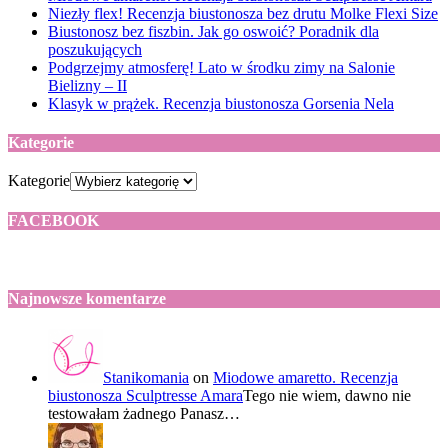
Niezły flex! Recenzja biustonosza bez drutu Molke Flexi Size
Biustonosz bez fiszbin. Jak go oswoić? Poradnik dla
poszukujących
Podgrzejmy atmosferę! Lato w środku zimy na Salonie
Bielizny – II
Klasyk w prążek. Recenzja biustonosza Gorsenia Nela
Kategorie
Kategorie
FACEBOOK
Najnowsze komentarze
Stanikomania
on
Miodowe amaretto. Recenzja
biustonosza Sculptresse Amara
Tego nie wiem, dawno nie
testowałam żadnego Panasz…