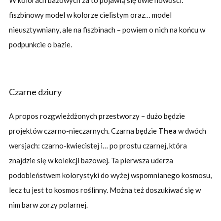
W kolorach bazowych za to pojawią się dwie nowości:
fiszbinowy model w kolorze cielistym oraz… model
nieusztywniany, ale na fiszbinach – powiem o nich na końcu w
podpunkcie o bazie.
Czarne dziury
A propos rozgwieżdżonych przestworzy – dużo będzie
projektów czarno-nieczarnych. Czarna będzie
Thea
w dwóch
wersjach: czarno-kwiecistej i… po prostu czarnej, która
znajdzie się w kolekcji bazowej. Ta pierwsza uderza
podobieństwem kolorystyki do wyżej wspomnianego kosmosu,
lecz tu jest to kosmos roślinny. Można też doszukiwać się w
nim barw zorzy polarnej.