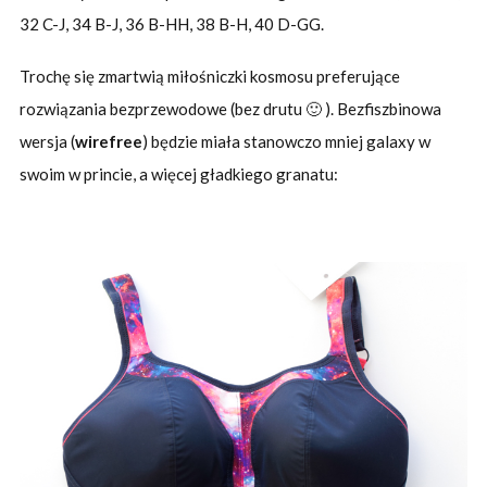
32 C-J, 34 B-J, 36 B-HH, 38 B-H, 40 D-GG.
Trochę się zmartwią miłośniczki kosmosu preferujące
rozwiązania bezprzewodowe (bez drutu 🙂 ). Bezfiszbinowa
wersja (
wirefree
) będzie miała stanowczo mniej galaxy w
swoim w princie, a więcej gładkiego granatu: