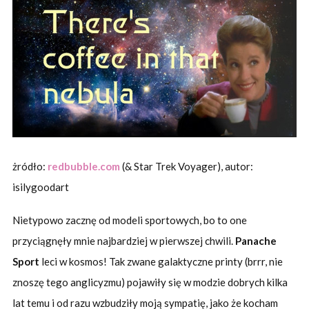
żródło:
redbubble.com
(& Star Trek Voyager), autor:
isilygoodart
Nietypowo zacznę od modeli sportowych, bo to one
przyciągnęły mnie najbardziej w pierwszej chwili.
Panache
Sport
leci w kosmos! Tak zwane galaktyczne printy (brrr, nie
znoszę tego anglicyzmu) pojawiły się w modzie dobrych kilka
lat temu i od razu wzbudziły moją sympatię, jako że kocham