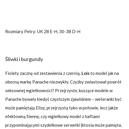
Rozmiary Petry: UK 28 E-H, 30-38 D-H
Śliwki i burgundy
Fiolety zacznę od zestawienia z czernią.
Lois
to model jak na
obecną markę Panache niezwykły. Czyżby zwiastował powrót
seksownej mgiełkowości? Przejrzyste, kuszące modele w
Panache bywały kiedyś częstszym zjawiskiem – weteranki być
może pamiętają Elizę, przejrzystą tyko w połowie, lecz jakże
efektowną Siennę, czy mgiełkowy model z haftami
przypominającymi szydełkowe serwetki (ktosia może pamięta,