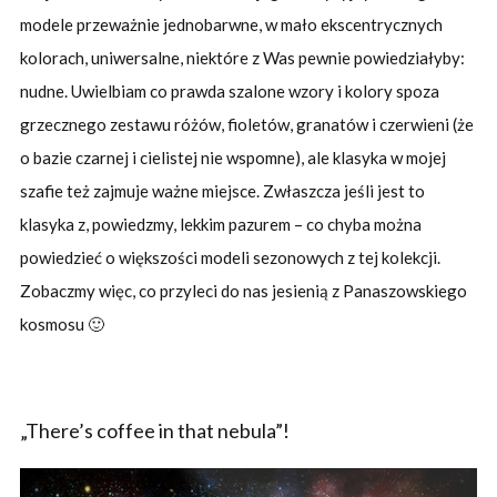
modele przeważnie jednobarwne, w mało ekscentrycznych
kolorach, uniwersalne, niektóre z Was pewnie powiedziałyby:
nudne. Uwielbiam co prawda szalone wzory i kolory spoza
grzecznego zestawu różów, fioletów, granatów i czerwieni (że
o bazie czarnej i cielistej nie wspomne), ale klasyka w mojej
szafie też zajmuje ważne miejsce. Zwłaszcza jeśli jest to
klasyka z, powiedzmy, lekkim pazurem – co chyba można
powiedzieć o większości modeli sezonowych z tej kolekcji.
Zobaczmy więc, co przyleci do nas jesienią z Panaszowskiego
kosmosu 🙂
„There’s coffee in that nebula”!