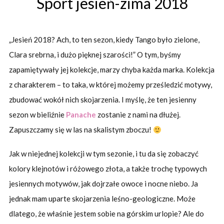
Sport jesień-zima 2018
„Jesień 2018? Ach, to ten sezon, kiedy Tango było zielone,
Clara srebrna, i dużo pięknej szarości!” O tym, byśmy
zapamiętywały jej kolekcje, marzy chyba każda marka. Kolekcja
z charakterem – to taka, w której możemy prześledzić motywy,
zbudować wokół nich skojarzenia. I myślę, że ten jesienny
sezon w bieliźnie
Panache
zostanie z nami na dłużej.
Zapuszczamy się w las na skalistym zboczu!
Jak w niejednej kolekcji w tym sezonie, i tu da się zobaczyć
kolory klejnotów i różowego złota, a także trochę typowych
jesiennych motywów, jak dojrzałe owoce i nocne niebo. Ja
jednak mam uparte skojarzenia leśno-geologiczne. Może
dlatego, że właśnie jestem sobie na górskim urlopie? Ale do