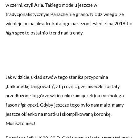
w czerni, czyli
Arla
. Takiego modelu jeszcze w
tradycjonalistycznym Panache nie grano. Nic dziwnego, że
widnieje on na okładce katalogu na sezon jesień-zima 2018, bo
high apex
to ostatnio trend nad trendy.
Jak widzicie, układ szwów tego stanika
przypomina
„balkonetkę tangowatą”, z tą różnicą, że miseczki zostały
przedłużone ku górze w kierunku ramiączek (na tym polega
fason
high apex
). Gdyby jeszcze tego było nam mało, mamy
jeszcze okienko na mostku i skomplikowaną koronkę.
Musisztomieć!
Rozmiary Arli: UK 30-38 D-G (nie mam pojęcia, czemu tak mały