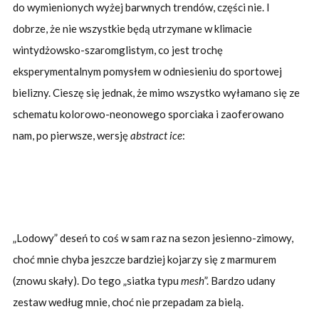
do wymienionych wyżej barwnych trendów, części nie. I
dobrze, że nie wszystkie będą utrzymane w klimacie
wintydżowsko-szaromglistym, co jest trochę
eksperymentalnym pomysłem w odniesieniu do sportowej
bielizny. Cieszę się jednak, że mimo wszystko wyłamano się ze
schematu kolorowo-neonowego sporciaka i zaoferowano
nam, po pierwsze, wersję
abstract ice
:
„Lodowy” deseń to coś w sam raz na sezon jesienno-zimowy,
choć mnie chyba jeszcze bardziej kojarzy się z marmurem
(znowu skały). Do tego „siatka typu
mesh
”. Bardzo udany
zestaw według mnie, choć nie przepadam za bielą.