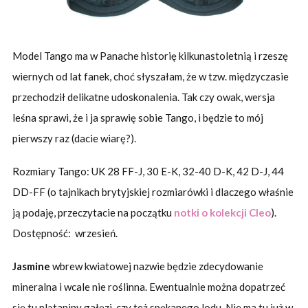
Model Tango ma w Panache historię kilkunastoletnią i rzeszę
wiernych od lat fanek, choć słyszałam, że w tzw. międzyczasie
przechodził delikatne udoskonalenia. Tak czy owak, wersja
leśna sprawi, że i ja sprawię sobie Tango, i będzie to mój
pierwszy raz (dacie wiarę?).
Rozmiary Tango: UK 28 FF-J, 30 E-K, 32-40 D-K, 42 D-J, 44
DD-FF (o tajnikach brytyjskiej rozmiarówki i dlaczego właśnie
ją podaję, przeczytacie na początku
notki o kolekcji Cleo
).
Dostępność: wrzesień.
Jasmine
wbrew kwiatowej nazwie będzie zdecydowanie
mineralna i wcale nie roślinna. Ewentualnie można dopatrzeć
się tu plątaniny gałęzi, czy też spękanego lodu. Nie ma tu już w