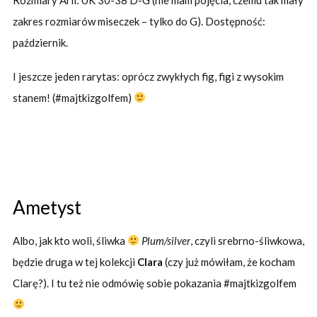
zakres rozmiarów miseczek – tylko do G). Dostępność:
październik.
I jeszcze jeden rarytas: oprócz zwykłych fig, figi z wysokim
stanem! (#majtkizgolfem)
Ametyst
Albo, jak kto woli, śliwka
Plum/silver
, czyli srebrno-śliwkowa,
będzie druga w tej kolekcji
Clara
(czy już mówiłam, że kocham
Clarę?). I tu też nie odmówię sobie pokazania #majtkizgolfem