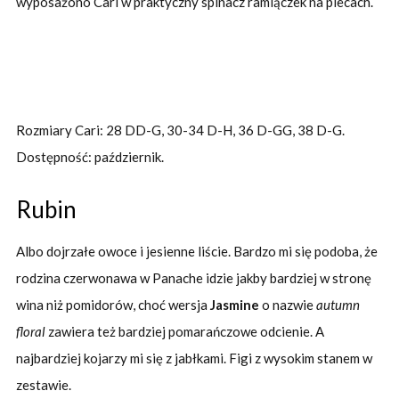
wyposażono Cari w praktyczny spinacz ramiączek na plecach.
Rozmiary Cari: 28 DD-G, 30-34 D-H, 36 D-GG, 38 D-G.
Dostępność: październik.
Rubin
Albo dojrzałe owoce i jesienne liście. Bardzo mi się podoba, że
rodzina czerwonawa w Panache idzie jakby bardziej w stronę
wina niż pomidorów, choć wersja
Jasmine
o nazwie
autumn
floral
zawiera też bardziej pomarańczowe odcienie. A
najbardziej kojarzy mi się z jabłkami. Figi z wysokim stanem w
zestawie.