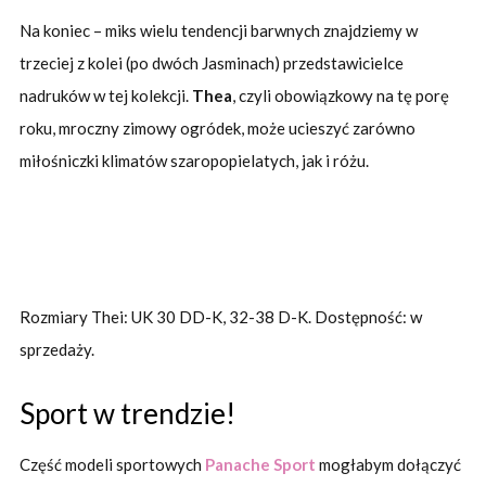
Na koniec – miks wielu tendencji barwnych znajdziemy w
trzeciej z kolei (po dwóch Jasminach) przedstawicielce
nadruków w tej kolekcji.
Thea
, czyli obowiązkowy na tę porę
roku, mroczny zimowy ogródek, może ucieszyć zarówno
miłośniczki klimatów szaropopielatych, jak i różu.
Rozmiary Thei: UK 30 DD-K, 32-38 D-K. Dostępność: w
sprzedaży.
Sport w trendzie!
Część modeli sportowych
Panache Sport
mogłabym dołączyć