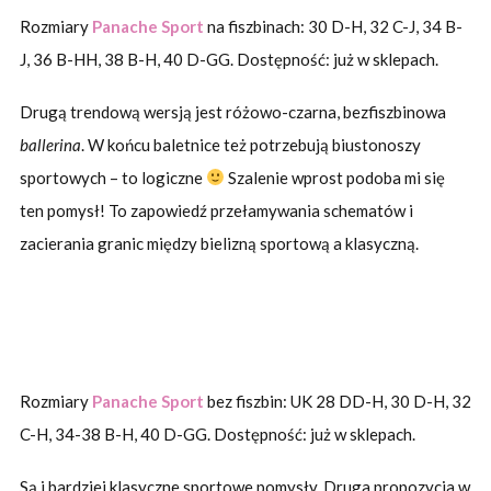
Rozmiary
Panache Sport
na fiszbinach: 30 D-H, 32 C-J, 34 B-
J, 36 B-HH, 38 B-H, 40 D-GG. Dostępność: już w sklepach.
Drugą trendową wersją jest różowo-czarna, bezfiszbinowa
ballerina
. W końcu baletnice też potrzebują biustonoszy
sportowych – to logiczne
Szalenie wprost podoba mi się
ten pomysł! To zapowiedź przełamywania schematów i
zacierania granic między bielizną sportową a klasyczną.
Rozmiary
Panache Sport
bez fiszbin: UK 28 DD-H, 30 D-H, 32
C-H, 34-38 B-H, 40 D-GG. Dostępność: już w sklepach.
Są i bardziej klasyczne sportowe pomysły. Druga propozycja w