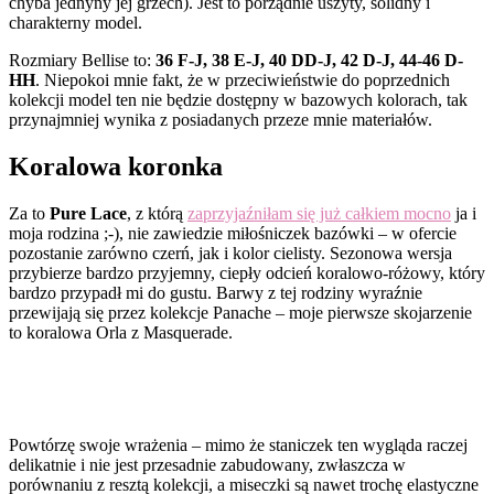
chyba jednyny jej grzech). Jest to porządnie uszyty, solidny i
charakterny model.
Rozmiary Bellise to:
36 F-J, 38 E-J, 40 DD-J, 42 D-J, 44-46 D-
HH
. Niepokoi mnie fakt, że w przeciwieństwie do poprzednich
kolekcji model ten nie będzie dostępny w bazowych kolorach, tak
przynajmniej wynika z posiadanych przeze mnie materiałów.
Koralowa koronka
Za to
Pure Lace
, z którą
zaprzyjaźniłam się już całkiem mocno
ja i
moja rodzina ;-), nie zawiedzie miłośniczek bazówki – w ofercie
pozostanie zarówno czerń, jak i kolor cielisty. Sezonowa wersja
przybierze bardzo przyjemny, ciepły odcień koralowo-różowy, który
bardzo przypadł mi do gustu. Barwy z tej rodziny wyraźnie
przewijają się przez kolekcje Panache – moje pierwsze skojarzenie
to koralowa Orla z Masquerade.
Powtórzę swoje wrażenia – mimo że staniczek ten wygląda raczej
delikatnie i nie jest przesadnie zabudowany, zwłaszcza w
porównaniu z resztą kolekcji, a miseczki są nawet trochę elastyczne