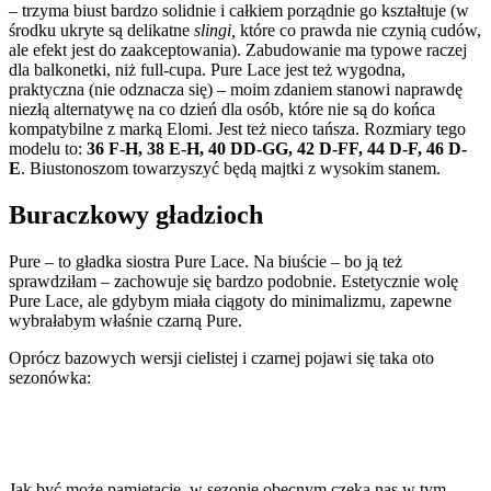
– trzyma biust bardzo solidnie i całkiem porządnie go kształtuje (w
środku ukryte są delikatne
slingi,
które co prawda nie czynią cudów,
ale efekt jest do zaakceptowania). Zabudowanie ma typowe raczej
dla balkonetki, niż full-cupa. Pure Lace jest też wygodna,
praktyczna (nie odznacza się) – moim zdaniem stanowi naprawdę
niezłą alternatywę na co dzień dla osób, które nie są do końca
kompatybilne z marką Elomi. Jest też nieco tańsza. Rozmiary tego
modelu to:
36 F-H, 38 E-H, 40 DD-GG, 42 D-FF, 44 D-F, 46 D-
E
. Biustonoszom towarzyszyć będą majtki z wysokim stanem.
Buraczkowy gładzioch
Pure – to gładka siostra Pure Lace. Na biuście – bo ją też
sprawdziłam – zachowuje się bardzo podobnie. Estetycznie wolę
Pure Lace, ale gdybym miała ciągoty do minimalizmu, zapewne
wybrałabym właśnie czarną Pure.
Oprócz bazowych wersji cielistej i czarnej pojawi się taka oto
sezonówka:
Jak być może pamiętacie, w sezonie obecnym czeka nas w tym