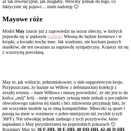
aż tak rewelacyjnie, jak mogłaby. Wróćmy jednak do tego, co
faktycznie się pojawi… mam nadzieję 🙂
Mayowe róże
Model
May
znacie już z zapowiedzi na sezon obecny, w których
pojawiła się w pięknym
szafirze
. Wiosną tło będzie kremowe i w
kropki, a kwiatki trochę inne. Jak wiadomo, nie kocham jasnych
staników, ale ten uważam za naprawdę sympatyczny. Kojarzy mi się
z wzorzystą porcelaną.
May to, jak widzicie, pełnomiskowiec o side-supportowym kroju.
Przypuszczam, że bazuje na Willow z debiutanckiej kolekcji z
zeszłej wiosny – mam Willowa i muszę powiedzieć, że nie jest to do
końca „mój” krój – moje wymiary sytuują mnie jednak u początków
obwodowego zakresu tej marki i bez zdziwienia przyjmuję fakt, że
nie wszystkie modele są ze mną kompatybilne. Miseczki są spore i
pasują na mnie w rozmiarze o jeden mniejszym niż zwykle (czyli
36FF). Nie odwołuję jednak żadnego z tych pozytywów, które
napisałam o May przymierzanej na poprzednich pokazach 🙂
Rozmiary May to:
36 F-HH, 38 E-HH, 40 DD-HH, 42-46 D-HH
.