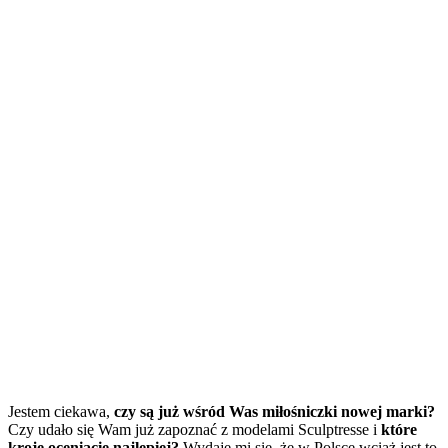
Jestem ciekawa,
czy są już wśród Was miłośniczki nowej marki?
Czy udało się Wam już zapoznać z modelami Sculptresse i
które
kroje oceniacie najlepiej?
Wydaje mi się, że w Polsce wciąż jest to