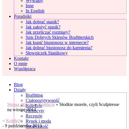
Wywiady
Inne
In English
Poradniki
Jak dobrać stanik?
Jak założyć stanik?
Jak przeliczać rozmiary?
Spis Dobrych Sklepów Brafitterskich
Jak kupić biustonosz w internecie?
Jak dobrać biustonosz do karmienia?
Słowniczek Stanikowy
Kontakt
O mnie
Współpraca
Blog
Działy
Brafitting
Ciałopozytywność
Strona główna
»
Kolekcje
»
Słodkie morele, czyli Sculptresse
Kolekcje
na wiosnę 2014
Plebiscyty
Recenzje
Kolekcje
Rynek i moda
W
- 9 października 2013
Społeczność