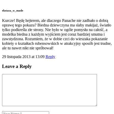
ekstaza_w_masle
Kurcze! Będę hejterem, ale dlaczego Panache nie zadbało o dobrą
oprawę tego pokazu? Biedna dziewczyna ma slaby makijaż, światło
tylko podkreśla złe strony. Nie było w ogóle pomysłu na całość, a
modelka biedna z każdym wyjściem jest coraz bardziej smutna i
zawstydzona. Rozumiem, że w dobie czci do wieszaka pokazanie
kobiety o kształtach rubensowskich w atrakcyjny sposób jest trudne,
ale tu nawet nikt nie spróbował!
29 listopada 2013 at 13:09
Reply
Leave a Reply