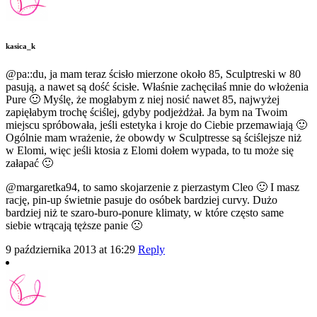
kasica_k
@pa::du, ja mam teraz ścisło mierzone około 85, Sculptreski w 80
pasują, a nawet są dość ścisłe. Właśnie zachęciłaś mnie do włożenia
Pure 🙂 Myślę, że mogłabym z niej nosić nawet 85, najwyżej
zapięłabym trochę ściślej, gdyby podjeżdżał. Ja bym na Twoim
miejscu spróbowała, jeśli estetyka i kroje do Ciebie przemawiają 🙂
Ogólnie mam wrażenie, że obowdy w Sculptresse są ściślejsze niż
w Elomi, więc jeśli ktosia z Elomi dołem wypada, to tu może się
załapać 🙂
@margaretka94, to samo skojarzenie z pierzastym Cleo 🙂 I masz
rację, pin-up świetnie pasuje do osóbek bardziej curvy. Dużo
bardziej niż te szaro-buro-ponure klimaty, w które często same
siebie wtrącają tęższe panie 🙁
9 października 2013 at 16:29
Reply