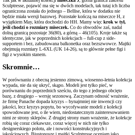
Tak jak w aktualnej kolekcji
miseczka J
, górna granica zakresu
Sculptresse, pojawić ma się w dwóch modelach, tak tutaj ich liczba
ograniczona została do jednego – Bellise, która w dodatku nie
będzie miała wersji bazowej. Pozostałe kończą na miseczce H, z
wyjątkiem May, która dochodzi do HH. Mamy więc
krok w tył,
jeśli chodzi o rozmiary miseczek.
Co do obwodów zaś, nadal
dolną granicą pozostaje 36(80), a górną – 46(105). Kroje także są
identyczne, jak w poprzednich kolekcjach – full-cup z side-
supportem i bez, zabudowana balkonetka oraz bezszwowce. Majtki
obejmują rozmiary L-6XL (UK 14-26), są to głównie pełne figi i
figi z wysokim stanem.
Skromnie…
W porównaniu z obecną jesienno zimową, wiosenno-letnia kolekcja
wypada, nie da się ukryć, skąpo. Modeli jest tylko pieć, w
porównaniu do poprzednich sześciu, do tego z jednego obcięto
bazę, z drugiego – wersję sezonową. Zaczynam odnosić wrażenie,
że firmę Panache dopada kryzys – bynajmniej nie inwencji czy
jakości, lecz kryzys popytu, bo wycofywanie modeli z kolekcji
spowodowane jest, o ile wiem, niedostatecznym zainteresowaniem
nimi ze strony sklepów. Z drugiej strony mam wrażenie, że kolekcje
robią się coraz ciekawsze, coraz więcej w nich nie tylko
designerskiego polotu, ale i nowości konstrukcyjnych i
jakościowych. Biustonosze i majtki Sculptresse oceniam jako