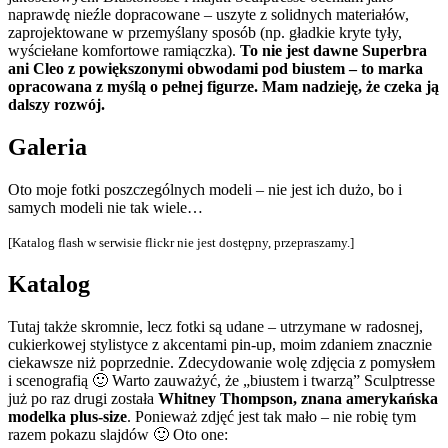
naprawdę nieźle dopracowane – uszyte z solidnych materiałów,
zaprojektowane w przemyślany sposób (np. gładkie kryte tyły,
wyściełane komfortowe ramiączka).
To nie jest dawne Superbra
ani Cleo z powiększonymi obwodami pod biustem – to marka
opracowana z myślą o pełnej figurze. Mam nadzieję, że czeka ją
dalszy rozwój.
Galeria
Oto moje fotki poszczególnych modeli – nie jest ich dużo, bo i
samych modeli nie tak wiele…
[Katalog flash w serwisie flickr nie jest dostępny, przepraszamy.]
Katalog
Tutaj także skromnie, lecz fotki są udane – utrzymane w radosnej,
cukierkowej stylistyce z akcentami pin-up, moim zdaniem znacznie
ciekawsze niż poprzednie. Zdecydowanie wolę zdjęcia z pomysłem
i scenografią 🙂 Warto zauważyć, że „biustem i twarzą” Sculptresse
już po raz drugi została
Whitney Thompson, znana amerykańska
modelka plus-size
. Ponieważ zdjęć jest tak mało – nie robię tym
razem pokazu slajdów 🙂 Oto one: