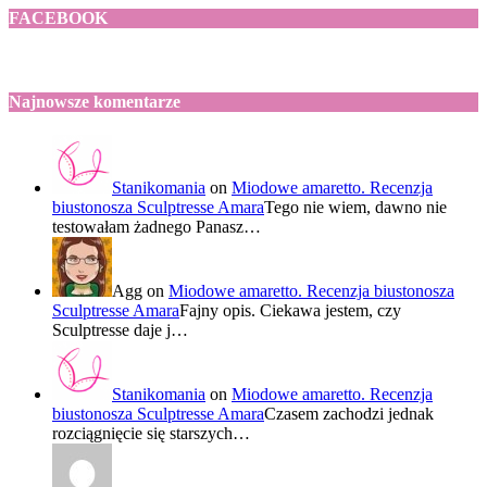
FACEBOOK
Najnowsze komentarze
Stanikomania
on
Miodowe amaretto. Recenzja
biustonosza Sculptresse Amara
Tego nie wiem, dawno nie
testowałam żadnego Panasz…
Agg
on
Miodowe amaretto. Recenzja biustonosza
Sculptresse Amara
Fajny opis. Ciekawa jestem, czy
Sculptresse daje j…
Stanikomania
on
Miodowe amaretto. Recenzja
biustonosza Sculptresse Amara
Czasem zachodzi jednak
rozciągnięcie się starszych…