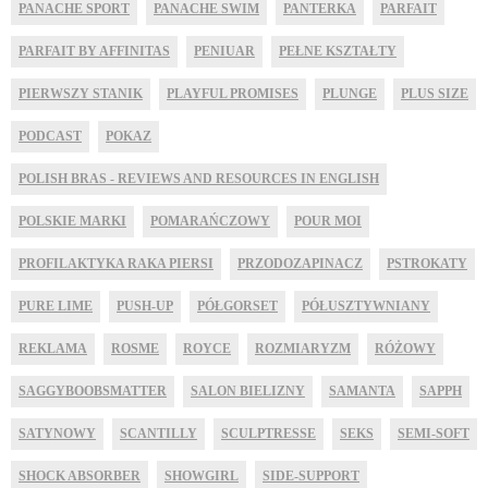
PANACHE SPORT
PANACHE SWIM
PANTERKA
PARFAIT
PARFAIT BY AFFINITAS
PENIUAR
PEŁNE KSZTAŁTY
PIERWSZY STANIK
PLAYFUL PROMISES
PLUNGE
PLUS SIZE
PODCAST
POKAZ
POLISH BRAS - REVIEWS AND RESOURCES IN ENGLISH
POLSKIE MARKI
POMARAŃCZOWY
POUR MOI
PROFILAKTYKA RAKA PIERSI
PRZODOZAPINACZ
PSTROKATY
PURE LIME
PUSH-UP
PÓŁGORSET
PÓŁUSZTYWNIANY
REKLAMA
ROSME
ROYCE
ROZMIARYZM
RÓŻOWY
SAGGYBOOBSMATTER
SALON BIELIZNY
SAMANTA
SAPPH
SATYNOWY
SCANTILLY
SCULPTRESSE
SEKS
SEMI-SOFT
SHOCK ABSORBER
SHOWGIRL
SIDE-SUPPORT