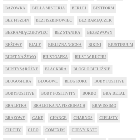
BAZÓWKA
BELLA MISTERIA
BERLEI
BESTFORM
BEZ FISZBIN
BEZFISZBINOWIEC
BEZ RAMIĄCZEK
BEZRAMIĄCZKOWIEC
BEZ STANIKA
BEZSZWOWY
BEŻOWY
BIAŁY
BIELIZNA NOCNA
BIKINI
BIUSTINUUM
BIUST NA ŻYWO
BIUSTOAPKA
BIUST W RUCHU
BIUSTYSĄRÓŻNE
BLACKBRA
BLOGI O BIELIŹNIE
BLOGOSFERA
BLOGOWE
BLOG ROKU
BODY POSITIVE
BODYPOSITIVE
BODY POSITIVITY
BORDO
BRA-DETAL
BRALETKA
BRALETKA NA FISZBINACH
BRAVISSIMO
BRĄZOWY
CAKE
CHANGE
CHARNOS
CIELISTY
CIUCHY
CLEO
COMEXIM
CURVY KATE