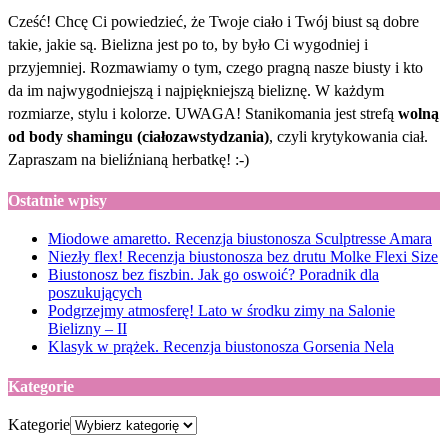
Cześć! Chcę Ci powiedzieć, że Twoje ciało i Twój biust są dobre
takie, jakie są. Bielizna jest po to, by było Ci wygodniej i
przyjemniej. Rozmawiamy o tym, czego pragną nasze biusty i kto
da im najwygodniejszą i najpiękniejszą bieliznę. W każdym
rozmiarze, stylu i kolorze. UWAGA! Stanikomania jest strefą
wolną
od body shamingu (ciałozawstydzania)
, czyli krytykowania ciał.
Zapraszam na bieliźnianą herbatkę! :-)
Ostatnie wpisy
Miodowe amaretto. Recenzja biustonosza Sculptresse Amara
Niezły flex! Recenzja biustonosza bez drutu Molke Flexi Size
Biustonosz bez fiszbin. Jak go oswoić? Poradnik dla
poszukujących
Podgrzejmy atmosferę! Lato w środku zimy na Salonie
Bielizny – II
Klasyk w prążek. Recenzja biustonosza Gorsenia Nela
Kategorie
Kategorie