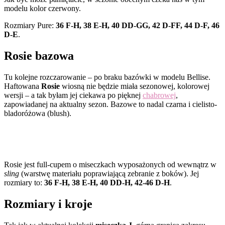
modelu kolor czerwony.
Rozmiary Pure:
36 F-H, 38 E-H, 40 DD-GG, 42 D-FF, 44 D-F, 46
D-E
.
Rosie bazowa
Tu kolejne rozczarowanie – po braku bazówki w modelu Bellise.
Haftowana
Rosie
wiosną nie będzie miała sezonowej, kolorowej
wersji – a tak byłam jej ciekawa po pięknej
chabrowej
,
zapowiadanej na aktualny sezon. Bazowe to nadal czarna i cielisto-
bladoróżowa (blush).
Rosie jest full-cupem o miseczkach wyposażonych od wewnątrz w
sling
(warstwę materiału poprawiającą zebranie z boków). Jej
rozmiary to:
36 F-H, 38 E-H, 40 DD-H, 42-46 D-H
.
Rozmiary i kroje