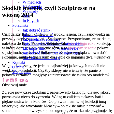
W mediach
Słodkie morele, czyli Sculptresse na
Wydarzenia
Wywiady
wiosnę 2014
Inne
In English
Poradniki
Jak dobrać stanik?
Ciąg dalszy letnich klimatów w środku jesieni, czyli zapowiedzi na
Jak założyć stanik?
przyszły ciepły sezon marki Sculptresse. Przypominam, że marka ta,
Jak przeliczać rozmiary?
należąca do firmy Panache, debiutowała
wiosną tego roku
kolekcją,
Spis Dobrych Sklepów Brafitterskich
w której dominowały odcienie różu, a w
bieżącym sezonie
pokaże
Jak kupić biustonosz w internecie?
się się trochę chabrów i fiołków 🙂 Kolejna wygląda znowu dość
Jak dobrać biustonosz do karmienia?
skromnie, mimo to znalazłam dla siebie co najmniej dwa
musthaves
.
Słowniczek Stanikowy
Kontakt
Wiem już, niestety, że jeden z najbardziej jaskrawych modeli nie
O mnie
wejdzie do produkcji. Czyżby sklepy nie wierzyły, że panie o
Współpraca
pełnych kształtach mogłyby zainteresować się takim oto modelem?
Obserwuj mnie +
Zdjęcie powyższe zrobiłam z papierowego katalogu, dlatego jakość
pozostawia nieco do życzenia. Widzę tu całkiem ciekawy haft i
piękne zestawienie kolorów. Co prawda mam w tej kolekcji inną
faworytkę, ale wycofanie Meashy – bo tak się miała nazywać –
smuci mnie mimo wszystko, bo sugeruje, że marka nie przyjmuje się