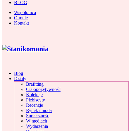
BLOG
Współpraca
O mnie
Kontakt
Blog
Działy
Brafitting
Ciałopozytywność
Kolekcje
Plebiscyty
Recenzje
Rynek i moda
Społeczność
W mediach
Wydarzenia