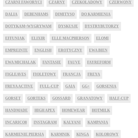
CZARNI FAWORYCI
CZARNY
CZEKOLADOWY
CZERWONY
DALIA
DEBENHAMS
DIMITYSO
DO KARMIENIA
DOTYKAM=WYGRYWAM
DYSKUSJE
DYSTRYBUTORZY
EFFUNIAK
ELIXIR
ELLE MACPHERSON
ELOMI
EMPREINTE
ENGLISH
EROTYCZNY
EWA BIEN
EWA MICHALAK
FANTASIE
FAUVE
FAYREFORM
FIGLEAVES
FIOLETOWY
FRANCJA
FREYA
FREYA ACTIVE
FULL-CUP
GAIA
GG+
GORSENIA
GORSET
GORTEKS
GOSSARD
GRANATOWY
HALF-CUP
HANDMADE
HIGH APEX
HOMEWEAR
HOTMILK
INCARICO8
INSTAGRAM
KALYANI
KAMPANIA
KARMIENIE PIERSIĄ
KARMNIK
KINGA
KOLOROWY