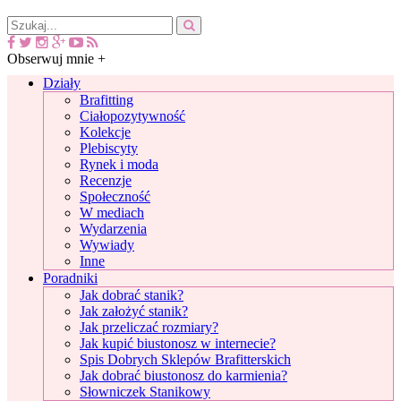
Obserwuj mnie +
Działy
Brafitting
Ciałopozytywność
Kolekcje
Plebiscyty
Rynek i moda
Recenzje
Społeczność
W mediach
Wydarzenia
Wywiady
Inne
Poradniki
Jak dobrać stanik?
Jak założyć stanik?
Jak przeliczać rozmiary?
Jak kupić biustonosz w internecie?
Spis Dobrych Sklepów Brafitterskich
Jak dobrać biustonosz do karmienia?
Słowniczek Stanikowy