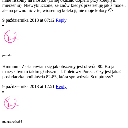
mnie fiszbiny na mostku (co się okazało dopiero przy kolejnym
mierzeniu). Niewykluczone, że znów kiedyś przetestuję jakiś model,
ale na pewno nic z tej wiosennej kolekcji, nie moje kolory 🙂
9 października 2013 at 07:12
Reply
pa::du
Hmmmm. Zastanawiam się jak obszerny jest obwód 80. Bo ja
marzyłabym o takim gładyszu jak fioletowy Pure… Czy jest jakaś
posiadaczka podbiuścia 82-85, która sprawdzała Sculptressy?
9 października 2013 at 12:51
Reply
margaretka94