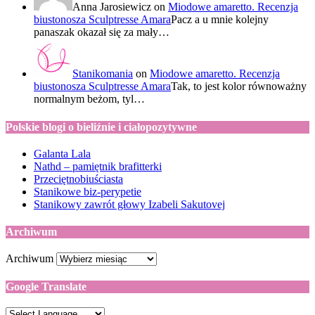
Anna Jarosiewicz
on
Miodowe amaretto. Recenzja
biustonosza Sculptresse Amara
Pacz a u mnie kolejny
panaszak okazał się za mały…
Stanikomania
on
Miodowe amaretto. Recenzja
biustonosza Sculptresse Amara
Tak, to jest kolor równoważny
normalnym beżom, tyl…
Polskie blogi o bieliźnie i ciałopozytywne
Galanta Lala
Nathd – pamiętnik brafitterki
Przeciętnobiuściasta
Stanikowe biz-perypetie
Stanikowy zawrót głowy Izabeli Sakutovej
Archiwum
Archiwum
Google Translate