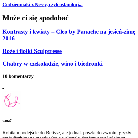
Codzienniaki z Nessy, czyli ostanikuj...
Może ci się spodobać
Kontrasty i kwiaty – Cleo by Panache na jesień-zimę
2016
Róże i fiołki Sculptresse
Chabry w czekoladzie, wino i biedronki
10 komentarzy
yaga7
Robiłam podejście do Belisse, ale jednak poszła do zwrotu, gryzły