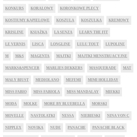
KONKURS
KORALOWY
KORONKOWE PLECY
KOSTIUMY KĄPIELOWE
KOSZULA
KOSZULKA
KREMOWY
KRISLINE
KSIĄŻKA
LA SENZA
LEARN THE FIT
LE VERNIS
LISCA
LONGLINE
LULU TOUT
LUPOLINE
M
M&S
MAGENTA
MAJTKI
MAJTKI MENSTRUACYJNE
MARKS&SPENCER
MARLIES DEKKERS
MASQUERADE
MAT
MAŁY BIUST
MEDIOLANO
MEFEMI
MIMI HOLLIDAY
MISS FABIO
MISS FABIOLA
MISS MANDALAY
MIĘKKI
MODA
MOLKE
MORE BY BLUEBELLA
MORSKI
MOVELLE
NASTOLATKI
NESSA
NIEBIESKI
NINA VON C
NIPPLEX
NOVIKA
NUDE
PANACHE
PANACHE BLACK