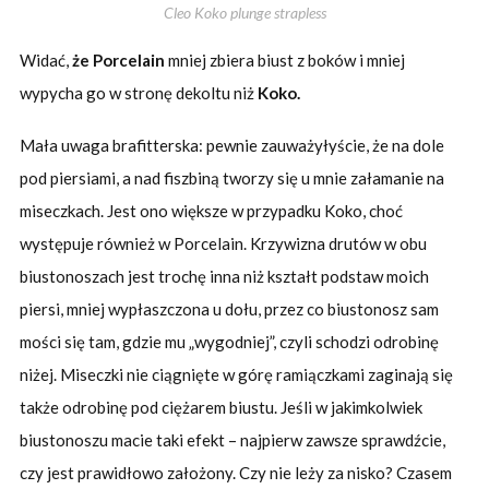
Cleo Koko plunge strapless
Widać,
że Porcelain
mniej zbiera biust z boków i mniej
wypycha go w stronę dekoltu niż
Koko.
Mała uwaga brafitterska: pewnie zauważyłyście, że na dole
pod piersiami, a nad fiszbiną tworzy się u mnie załamanie na
miseczkach. Jest ono większe w przypadku Koko, choć
występuje również w Porcelain. Krzywizna drutów w obu
biustonoszach jest trochę inna niż kształt podstaw moich
piersi, mniej wypłaszczona u dołu, przez co biustonosz sam
mości się tam, gdzie mu „wygodniej”, czyli schodzi odrobinę
niżej. Miseczki nie ciągnięte w górę ramiączkami zaginają się
także odrobinę pod ciężarem biustu. Jeśli w jakimkolwiek
biustonoszu macie taki efekt – najpierw zawsze sprawdźcie,
czy jest prawidłowo założony. Czy nie leży za nisko? Czasem