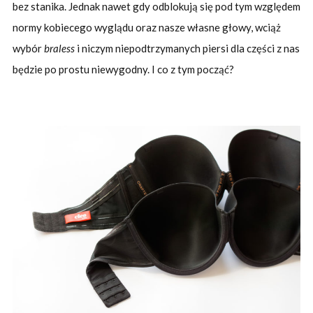
bez stanika. Jednak nawet gdy odblokują się pod tym względem
normy kobiecego wyglądu oraz nasze własne głowy, wciąż
wybór
braless
i niczym niepodtrzymanych piersi dla części z nas
będzie po prostu niewygodny. I co z tym począć?