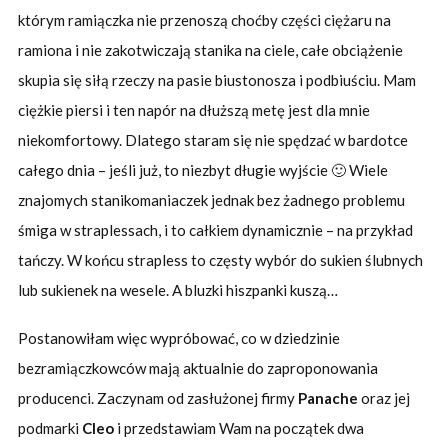
którym ramiączka nie przenoszą choćby części ciężaru na
ramiona i nie zakotwiczają stanika na ciele, całe obciążenie
skupia się siłą rzeczy na pasie biustonosza i podbiuściu. Mam
ciężkie piersi i ten napór na dłuższą metę jest dla mnie
niekomfortowy. Dlatego staram się nie spędzać w bardotce
całego dnia – jeśli już, to niezbyt długie wyjście 🙂 Wiele
znajomych stanikomaniaczek jednak bez żadnego problemu
śmiga w straplessach, i to całkiem dynamicznie – na przykład
tańczy. W końcu strapless to częsty wybór do sukien ślubnych
lub sukienek na wesele. A bluzki hiszpanki kuszą…
Postanowiłam więc wypróbować, co w dziedzinie
bezramiączkowców mają aktualnie do zaproponowania
producenci. Zaczynam od zasłużonej firmy
Panache
oraz jej
podmarki
Cleo
i przedstawiam Wam na początek dwa