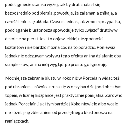
podciągniecie stanika wyżej, tak by drut znalazł się
bezpośrednio pod piersią, powoduje, że załamania znikają, a
całość lepiej się układa. Czasem jednak, jak w moim przypadku,
podciąganie biustonosza spowoduje tylko „wjazd” drutów w
dekolcie na piersi. Jest to objaw lekkiej niezgodności
kształtów i nie bardzo można coś na to poradzić. Ponieważ
jednak nie odczuwam wpływu tego efektu ani na działanie obu
straplessów, ani na mój wygląd, po prostu go ignoruję.
Mocniejsze zebranie biustu w Koko niż w Porcelain widać też
pod ubraniem – różnica rzuca się w oczy bardziej pod obcisłym
topem, w luźnej hiszpance jest praktycznie pomijalna. Zarówno
jednak Porcelain, jak i tym bardziej Koko niewiele albo wcale
nie różnią się zbieraniem od przeciętnego biustonosza na
ramiączkach.