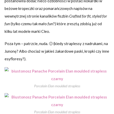
postanowiła dodać nieco ozdobności w postaci kokardki w
beżowe kropeczki oraz pomarańczowych napisów na
wewnętrznej stronie kanalików fiszbin
Crafted for fit, styled for
fun
(tylko czemu tak mało
fun
?) które zresztą zdobią już od
kilku lat modele marki Cleo.
Poza tym – patrzcie, nuda. 🙂 (kiedy straplessy z nadrukami, na
Junonę? Albo chociaż w jakieś żakardowe paski, kropki czy inne
esyfloresy?).
Porcelain Elan moulded strapless
Porcelain Elan moulded strapless