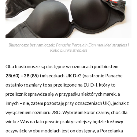
Biustonosze bez ramiączek: Panache Porcelain Elan moulded strapless i
Koko plunge strapless
Oba biustonosze są dostępne w rozmiarach pod biustem
28(60) – 38 (85)
i miseczkach
UK D-G
(na stronie Panache
ostatnio rozmiary te są przeliczone na EU D-I, który to
przelicznik sprawdza się w przypadku niektórych marek, a
innych – nie, zatem pozostaję przy oznaczeniach UK), jednak z
wyłączeniem rozmiaru 28D. Wybrałam kolor czarny, choć dla
wielu z Was na lato pewnie praktyczniejszy będzie
beżowy
–
oczywiście w obu modelach jest on dostępny, a Porcelanka