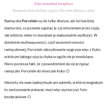
Ramiączka Koko (krótsze, u góry) i Porcelain (dłuższe, u dołu)
Ramiączka
Porcelain
są nie tylko dłuższe, ale też bardziej
elastyczne, co pozwala zapinać je z przełożeniem przez szyję.
Jak widzicie, mimo to musiałam je maksymalnie wydłużyć. W
dziedzinie multiwayowości, czyli wszechstronności
ramiączkowej, Porcelain zdecydowanie wygrywa więc z Koko,
w którym takiego użycia chyba w ogóle nie przewidziano.
Nieco pociesza fakt, że z powodzeniem da się przypiąć
ramiączko Porcelain do miseczek Koko 🙂
Niestety nie mam żadnej bluzki ani sukienki, w której mogłabym
to zastosowanie pokazać, musi więc wystarczyć foto
bezubraniowe 🙂