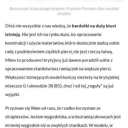
Biustonosze: Koko plunge strapless i Panache Porcelain Elan moulded
strapless
Otóż nie wszystkie z nas wiedzą, że
bardotki na duży biust
istnieją
. Nie jest ich na rynku dużo, bo opracowanie
konstrukcji i użycie materiałów, które skutecznie dadzą sobie
radę z podniesieniem ciężkich piersi, nie jest rzeczą łatwą.
Mimo to producenci brytyjscy już dawno poradzili sobie z
opracowaniem staników bez ramiączek na większe piersi.
Większość istniejących modeli kończy niestety na brytyjskiej
miseczce G i obwodzie 38 (85), choć i od tej „reguły” są już
wyjątki.
Przyznam się Wam od razu, że rzadko korzystam ze
straplessów. Jestem wygodnicka, a w bezramiączkowcach jest
mi mniej wygodnie niż w zwykłych stanikach. W modelu, w