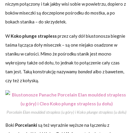
niczym połączony i tak jakby wisi sobie w powietrzu, dopiero z
boków miseczki są doczepione pośrodku do mostka, a po
bokach stanika – do skrzydełek.
W
Koko plunge strapless
przez cały dół biustonosza biegnie
taśma łącząca doły miseczek – są one niejako osadzone w
staniku w całości. Mimo że pośrodku stanik jest mocno
wykrojony także od dołu, to jednak to połączenie cały czas
tam jest. Taką konstrukcję nazywamy
banded
albo z bawetem,
czy też z kołyską.
Porcelain Elan moulded strapless (u góry) i Koko plunge strapless (u dołu)
Boki
Porcelanki
są też wyraźnie węższe na łączeniu z