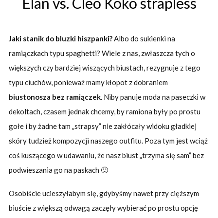
Elan vs. Cleo Koko strapless
Jaki stanik do bluzki hiszpanki?
Albo do sukienki na
ramiączkach typu spaghetti? Wiele z nas, zwłaszcza tych o
większych czy bardziej wiszących biustach, rezygnuje z tego
typu ciuchów, ponieważ mamy kłopot z dobraniem
biustonosza bez ramiączek
. Niby panuje moda na paseczki w
dekoltach, czasem jednak chcemy, by ramiona były po prostu
gołe i by żadne tam „strapsy” nie zakłócały widoku gładkiej
skóry tudzież kompozycji naszego outfitu. Poza tym jest wciąż
coś kuszącego w udawaniu, że nasz biust „trzyma się sam” bez
podwieszania go na paskach 🙂
Osobiście ucieszyłabym się, gdybyśmy nawet przy cięższym
biuście z większą odwagą zaczęły wybierać po prostu opcję