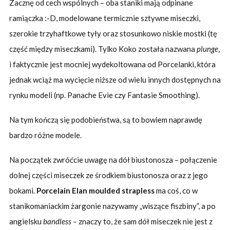
Zacznę od cech wspólnych – oba staniki mają odpinane
ramiączka :-D, modelowane termicznie sztywne miseczki,
szerokie trzyhaftkowe tyły oraz stosunkowo niskie mostki (tę
część między miseczkami). Tylko Koko została nazwana
plunge
,
i faktycznie jest mocniej wydekoltowana od Porcelanki, która
jednak wciąż ma wycięcie niższe od wielu innych dostępnych na
rynku modeli (np. Panache Evie czy Fantasie Smoothing).
Na tym kończą się podobieństwa, są to bowiem naprawdę
bardzo różne modele.
Na początek zwróćcie uwagę na dół biustonosza – połączenie
dolnej części miseczek ze środkiem biustonosza oraz z jego
bokami.
Porcelain Elan moulded strapless
ma coś, co w
stanikomaniackim żargonie nazywamy „wiszące fiszbiny”, a po
angielsku
bandless
– znaczy to, że sam dół miseczek nie jest z