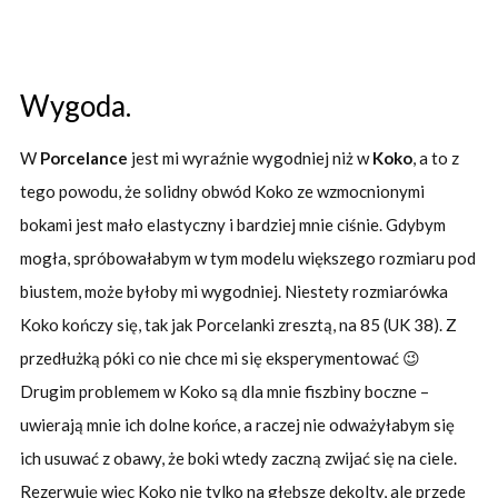
Wygoda.
W
Porcelance
jest mi wyraźnie wygodniej niż w
Koko
, a to z
tego powodu, że solidny obwód Koko ze wzmocnionymi
bokami jest mało elastyczny i bardziej mnie ciśnie. Gdybym
mogła, spróbowałabym w tym modelu większego rozmiaru pod
biustem, może byłoby mi wygodniej. Niestety rozmiarówka
Koko kończy się, tak jak Porcelanki zresztą, na 85 (UK 38). Z
przedłużką póki co nie chce mi się eksperymentować 😉
Drugim problemem w Koko są dla mnie fiszbiny boczne –
uwierają mnie ich dolne końce, a raczej nie odważyłabym się
ich usuwać z obawy, że boki wtedy zaczną zwijać się na ciele.
Rezerwuję więc Koko nie tylko na głębsze dekolty, ale przede