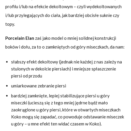
profilu i/lub na efekcie dekoltowym – czyli wydekoltowanych
i/lub przylegających do ciała, jak bardziej obcisłe suknie czy
topy.
Porcelain Elan
zaś jako model o mniej solidnej konstrukcji
boków i dołu, za to o zamkniętych od góry miseczkach, da nam:
słabszy efekt dekoltowy (jednak nie każdej z nas zależy na
stulonych w dekolcie piersiach) i mniejsze spłaszczenie
piersi od przodu
umiarkowane zebranie piersi
bardziej zamknięte, lepiej stabilizujące piersi u góry
miseczki (ucieszą się z tego mniej jędrne bądź mało
zaokrąglone u góry piersi, które w otwartych miseczkach
Koko mogą się zapadać, co powoduje odstawanie miseczek
u góry – u mne efekt ten widać czasem w Koko).