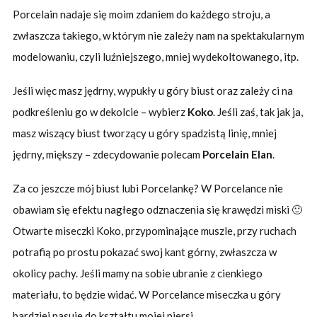
Porcelain nadaje się moim zdaniem do każdego stroju, a
zwłaszcza takiego, w którym nie zależy nam na spektakularnym
modelowaniu, czyli luźniejszego, mniej wydekoltowanego, itp.
Jeśli więc masz jędrny, wypukły u góry biust oraz zależy ci na
podkreśleniu go w dekolcie – wybierz
Koko
. Jeśli zaś, tak jak ja,
masz wiszący biust tworzący u góry spadzistą linię, mniej
jędrny, miększy – zdecydowanie polecam
Porcelain Elan
.
Za co jeszcze mój biust lubi Porcelankę? W Porcelance nie
obawiam się efektu nagłego odznaczenia się krawędzi miski 🙂
Otwarte miseczki Koko, przypominające muszle, przy ruchach
potrafią po prostu pokazać swoj kant górny, zwłaszcza w
okolicy pachy. Jeśli mamy na sobie ubranie z cienkiego
materiału, to będzie widać. W Porcelance miseczka u góry
bardziej pasuje do kształtu mojej piersi.