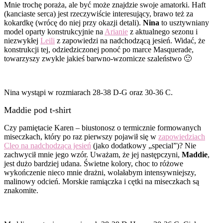
Mnie trochę poraża, ale być może znajdzie swoje amatorki. Haft
(kanciaste serca) jest rzeczywiście interesujący, brawo też za
kokardkę (wrócę do niej przy okazji detali).
Nina
to usztywniany
model oparty konstrukcyjnie na
Arianie
z aktualnego sezonu i
niezwykłej
Leili
z zapowiedzi na nadchodzącą jesień. Widać, że
konstrukcji tej, odziedziczonej ponoć po marce Masquerade,
towarzyszy zwykle jakieś barwno-wzornicze szaleństwo 🙂
Nina wystąpi w rozmiarach 28-38 D-G oraz 30-36 C.
Maddie pod t-shirt
Czy pamiętacie Karen – biustonosz o termicznie formowanych
miseczkach, który po raz pierwszy pojawił się w
zapowiedziach
Cleo na nadchodząca jesień
(jako dodatkowy „special”)? Nie
zachwycił mnie jego wzór. Uważam, że jej następczyni,
Maddie
,
jest dużo bardziej udana. Świetne kolory, choc to różowe
wykończenie nieco mnie drażni, wolałabym intensywniejszy,
malinowy odcień. Morskie ramiączka i cętki na miseczkach są
znakomite.