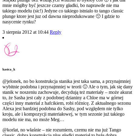
mnie mógłby być jeszcze czarny gładki, bo naprawde nie ma
takiego modelu (sic!) Jedyne co takiego istnialo to tango classic
plunge ktore jest juz od dawna nieprodukowane 🙁 I gdzie to
nasycenie rynku?
3 sierpnia 2012 at 10:44
Reply
kasica_k
@jelonek, no bo konstrukcja stanika jest taka sama, a przynajmniej
wybitnie podobna i przynajmniej w teorii 🙂 Ale o tym, jak się dany
stanik w noszeniu zachowuje, decydują też materiały – może akurat
to, że Sasha jest cały z podobnej dzianiny a Chloe ma w górnej
części inny material z hafcikiem, robi różnicę. Z aktualnego sezonu
Alexa jest bardziej podobna do Sashy, pod względem nie tylko
kroju, ale i kompozycji materiałowej, w tym sezonie już takiego
modelu nie ma, no może Meg…
@korlat, no właśnie – nie rozumiem, czemu nie ma już Tango
classic, dobra konstrukcja plus gładki materiał to była dobra