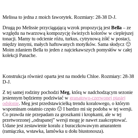
Melissa to jedna z moich faworytek. Rozmiary: 28-38 D-J.
Drugą po Melissie przyciągającą wzrok propozycją jest
Bella
– ze
względu na twarzową kompozycję świeżych kolorów w cieplejszej
tonacji. Mamy tu odcienie różu, turkus, cytrynową żółć w postaci,
między innymi, małych haftowanych motylków. Sama słodycz 🙂
Moim zdaniem Bella to jeden z najciekawszych pomysłów w całej
kolekcji Panache.
Konstrukcja również oparta jest na modelu Chloe. Rozmiary: 28-38
D-J.
Z tej samej rodziny pochodzi
Meg
, którą w nadchodzącym sezonie
jesiennym będziemy podziwiać w
granatowo-czerwonej ptasiej
odsłonie
. Meg jest przedstawicielką trendu koralowego, o którym
wspominam ostatnio często 🙂 I bardzo mi się podoba w tej wersji.
Co prawda nie przepadam za groszkami i kropkami, ale w tej
przetworzonej „odrapanej” wersji mogę je nawet zaakceptować.
Udane jest zestawienie koralu z buraczkowawym amarantem
(ramiączka, wstawka, lamówka u dołu biustonosza).