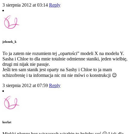
3 sierpnia 2012 at 03:14
Reply
jelonek_k
To ja zatem nie rozumiem tej „opartości” modeli X na modelu Y.
Sasha i Chloe to dla mnie totalnie odmienne staniki, jeden wielbię,
drugi mi nijak nie pasuje.
Jeśli ten sam stanik jest oparty na Sashy i Chloe to ja mam
schizofrenię i ta informacja nic mi nie mówi o konstrukcji 😉
3 sierpnia 2012 at 07:59
Reply
korlat
Miękki plunge bez wiszących wiszbin to byłoby coś 🙂 I jak dla