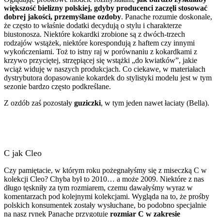
większość bielizny polskiej, gdyby producenci zaczęli stosować
dobrej jakości, przemyślane ozdoby
. Panache rozumie doskonale,
że często to właśnie dodatki decydują o stylu i charakterze
biustonosza. Niektóre kokardki zrobione są z dwóch-trzech
rodzajów wstążek, niektóre korespondują z haftem czy innymi
wykończeniami. Toż to istny raj w porównaniu z kokardkami z
krzywo przyciętej, strzępiącej się wstążki „do kwiatków”, jakie
wciąż widuję w naszych produkcjach. Co ciekawe, w materiałach
dystrybutora dopasowanie kokardek do stylistyki modelu jest w tym
sezonie bardzo często podkreślane.
Z ozdób zaś pozostały
guziczki
, w tym jeden nawet łaciaty (Bella).
C jak Cleo
Czy pamiętacie, w którym roku pożegnałyśmy się z miseczką C w
kolekcji Cleo? Chyba był to 2010… a może 2009. Niektóre z nas
długo tęskniły za tym rozmiarem, czemu dawałyśmy wyraz w
komentarzach pod kolejnymi kolekcjami. Wygląda na to, że prośby
polskich konsumentek zostały wysłuchane, bo podobno specjalnie
na nasz rynek Panache przygotuje
rozmiar C w zakresie