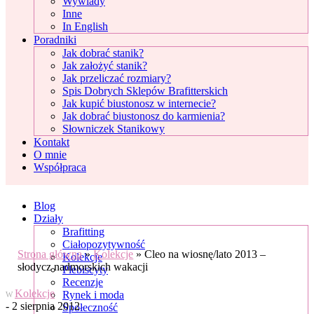
Wywiady
Inne
In English
Poradniki
Jak dobrać stanik?
Jak założyć stanik?
Jak przeliczać rozmiary?
Spis Dobrych Sklepów Brafitterskich
Jak kupić biustonosz w internecie?
Jak dobrać biustonosz do karmienia?
Słowniczek Stanikowy
Kontakt
O mnie
Współpraca
Blog
Działy
Brafitting
Ciałopozytywność
Strona główna
»
Kolekcje
»
Cleo na wiosnę/lato 2013 –
Kolekcje
słodycz nadmorskich wakacji
Plebiscyty
Recenzje
Kolekcje
Rynek i moda
W
- 2 sierpnia 2012
Społeczność