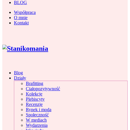
BLOG
Współpraca
O mnie
Kontakt
Blog
Działy
Brafitting
Ciałopozytywność
Kolekcje
Plebiscyty
Recenzje
Rynek i moda
Społeczność
W mediach
Wydarzenia