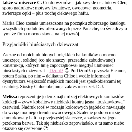
także w miseczce C.
Co do wzorów – jak zwykle ostatnio w Cleo,
sporo nadruków: motywy kwiatowe, owocowe, geometria,
zwierzęce cętki
–
plus trochę ciekawego haftu.
Marka Cleo została umieszczona na początku zbiorczego katalogu
wszystkich produktów oferowanych przez Panache, co świadczy o
tym, że firma mocno stawia na jej rozwój.
Przyjaciółki biuściastych dziewcząt
Zacznę od moich ulubionych miękkich balkoników o mocno
unoszącej, solidnej (co nie znaczy: przesadnie zabudowanej)
konstrukcji, których linię zapoczątkował niegdyś ulubieniec
biuściastych dziewcząt –
Dżordż
🙂 Po Dżordżu przyszła Eleanor,
potem Sasha, po nim – delikatna Chloe i wedle informacji
dystrybutora większość miękkich modeli jest spadkobiercami tej
ostatniej. Siostry Chloe obejmują zakres miseczek D-J.
Melissa
reprezentuje jeden z najbardziej efektownych kontrastów
kolekcji – żywy kobaltowy niebieski kontra jasna „truskawkowa”
czerwień. Nadruk (coś w rodzaju kolorowych jagódek) nawiązuje
do wciąż modnego trendu owocowego. Szalenie podoba mi się
chmurkowaty haft na przejrzystej siateczce, a zwłaszcza jego
przekorna barwa. Tak się niebiesko zapowiadało, a tu samo niebo
okazało się czerwone 🙂