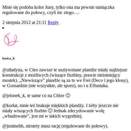
Mnie się podoba kolor Juny, tylko ona ma pewnie ramiączka
regulowane do połowy, czyli nic ztego….
2 sierpnia 2012 at 21:11
Reply
kasica_k
@alladyna, w Cleo zawsze te usztywniane plandże miały najlżejsze
konstrukcje z możliwych (wiszące fiszbiny, prawie nieistniejący
mostek). „Niewiszące” plandże są za to we Frei (Deco i jego klony),
w Gossardzie (nie wszystkie, ale sporo), no i u Effuniaka.
@jelonek_k, te same co na Chloe 🙂
@korlat, mnie też brakuje miękkich plandży. I żeby jeszcze nie
miały wiszących fiszbin 🙂 Jednak zdecydowanie wolę
„wbudowane”, jest mi w takich wygodniej.
@justinehh, niestety masz rację (regulowane do połowy).