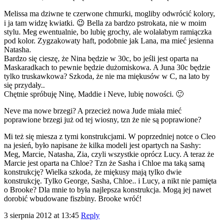
Melissa ma dziwne te czerwone chmurki, mogliby odwrócić kolory,
i ja tam widzę kwiatki. 😉 Bella za bardzo pstrokata, nie w moim
stylu. Meg ewentualnie, bo lubię grochy, ale wolałabym ramiączka
pod kolor. Zygzakowaty haft, podobnie jak Lana, ma mieć jesienna
Natasha.
Bardzo się cieszę, że Nina będzie w 30c, bo jeśli jest oparta na
Maskaradkach to pewnie będzie dużomiskowa. A Juna 30c będzie
tylko truskawkowa? Szkoda, że nie ma miękusów w C, na lato by
się przydały..
Chętnie spróbuję Ninę, Maddie i Neve, lubię nowości. 🙂
Neve ma nowe brzegi? A przecież nowa Jude miała mieć
poprawione brzegi już od tej wiosny, tzn że nie są poprawione?
Mi też się miesza z tymi konstrukcjami. W poprzedniej notce o Cleo
na jesień, było napisane że kilka modeli jest opartych na Sashy:
Meg, Marcie, Natasha, Zia, czyli wszystkie oprócz Lucy. A teraz że
Marcie jest oparta na Chloe? Tzn że Sasha i Chloe ma taką samą
konstrukcję? Wielka szkoda, że miękusy mają tylko dwie
konstrukcję. Tylko George, Sasha, Chloe.. i Lucy, a nikt nie pamięta
o Brooke? Dla mnie to była najlepsza konstrukcja. Mogą jej nawet
dorobić wbudowane fiszbiny. Brooke wróć!
3 sierpnia 2012 at 13:45
Reply