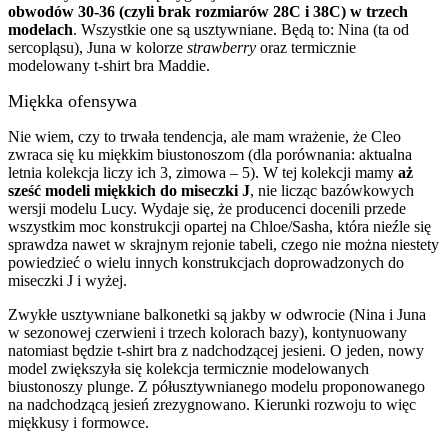
obwodów 30-36 (czyli brak rozmiarów 28C i 38C) w trzech
modelach
. Wszystkie one są usztywniane. Będą to: Nina (ta od
sercopląsu), Juna w kolorze
strawberry
oraz termicznie
modelowany t-shirt bra Maddie.
Miękka ofensywa
Nie wiem, czy to trwała tendencja, ale mam wrażenie, że Cleo
zwraca się ku miękkim biustonoszom (dla porównania: aktualna
letnia kolekcja liczy ich 3, zimowa – 5). W tej kolekcji mamy
aż
sześć modeli miękkich do miseczki J
, nie licząc bazówkowych
wersji modelu Lucy. Wydaje się, że producenci docenili przede
wszystkim moc konstrukcji opartej na Chloe/Sasha, która nieźle się
sprawdza nawet w skrajnym rejonie tabeli, czego nie można niestety
powiedzieć o wielu innych konstrukcjach doprowadzonych do
miseczki J i wyżej.
Zwykłe usztywniane balkonetki są jakby w odwrocie (Nina i Juna
w sezonowej czerwieni i trzech kolorach bazy), kontynuowany
natomiast będzie t-shirt bra z nadchodzącej jesieni. O jeden, nowy
model zwiększyła się kolekcja termicznie modelowanych
biustonoszy plunge. Z półusztywnianego modelu proponowanego
na nadchodzącą jesień zrezygnowano. Kierunki rozwoju to więc
miękkusy i formowce.