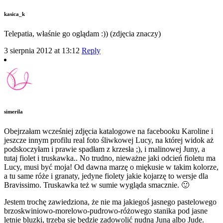
kasica_k
Telepatia, właśnie go oglądam :)) (zdjęcia znaczy)
3 sierpnia 2012 at 13:12
Reply
simerila
Obejrzałam wcześniej zdjęcia katalogowe na facebooku Karoline i
jeszcze innym profilu real foto śliwkowej Lucy, na której widok aż
podskoczyłam i prawie spadłam z krzesła ;), i malinowej Juny, a
tutaj fiolet i truskawka.. No trudno, nieważne jaki odcień fioletu ma
Lucy, musi być moja! Od dawna marzę o miękusie w takim kolorze,
a tu same róże i granaty, jedyne fiolety jakie kojarzę to wersje dla
Bravissimo. Truskawka też w sumie wygląda smacznie. 🙂
Jestem trochę zawiedziona, że nie ma jakiegoś jasnego pastelowego
brzoskwiniowo-morelowo-pudrowo-różowego stanika pod jasne
letnie bluzki, trzeba się będzie zadowolić nudną Juną albo Jude.