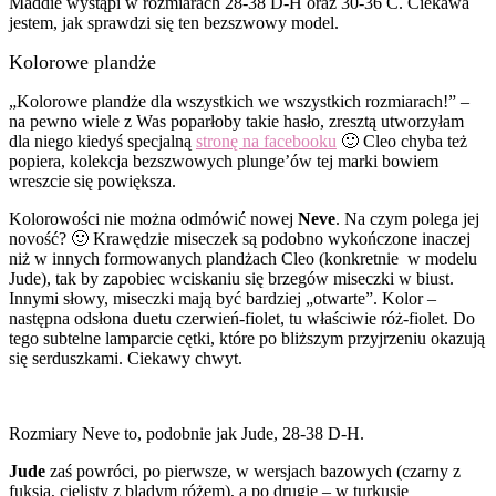
Maddie wystąpi w rozmiarach 28-38 D-H oraz 30-36 C. Ciekawa
jestem, jak sprawdzi się ten bezszwowy model.
Kolorowe plandże
„Kolorowe plandże dla wszystkich we wszystkich rozmiarach!” –
na pewno wiele z Was poparłoby takie hasło, zresztą utworzyłam
dla niego kiedyś specjalną
stronę na facebooku
🙂 Cleo chyba też
popiera, kolekcja bezszwowych plunge’ów tej marki bowiem
wreszcie się powiększa.
Kolorowości nie można odmówić nowej
Neve
. Na czym polega jej
novość? 🙂 Krawędzie miseczek są podobno wykończone inaczej
niż w innych formowanych plandżach Cleo (konkretnie w modelu
Jude), tak by zapobiec wciskaniu się brzegów miseczki w biust.
Innymi słowy, miseczki mają być bardziej „otwarte”. Kolor –
następna odsłona duetu czerwień-fiolet, tu właściwie róż-fiolet. Do
tego subtelne lamparcie cętki, które po bliższym przyjrzeniu okazują
się serduszkami. Ciekawy chwyt.
Rozmiary Neve to, podobnie jak Jude, 28-38 D-H.
Jude
zaś powróci, po pierwsze, w wersjach bazowych (czarny z
fuksją, cielisty z bladym różem), a po drugie – w turkusie