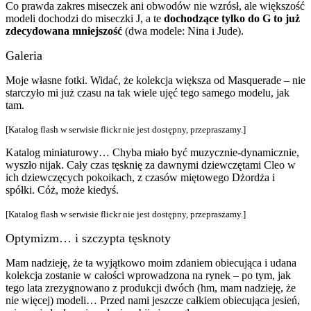
Co prawda zakres miseczek ani obwodów nie wzrósł, ale większość
modeli dochodzi do miseczki J, a te
dochodzące tylko do G to już
zdecydowana mniejszość
(dwa modele: Nina i Jude).
Galeria
Moje własne fotki. Widać, że kolekcja większa od Masquerade – nie
starczyło mi już czasu na tak wiele ujęć tego samego modelu, jak
tam.
[Katalog flash w serwisie flickr nie jest dostępny, przepraszamy.]
Katalog miniaturowy… Chyba miało być muzycznie-dynamicznie,
wyszło nijak. Cały czas tęsknię za dawnymi dziewczętami Cleo w
ich dziewczęcych pokoikach, z czasów miętowego Dżordża i
spółki. Cóż, może kiedyś.
[Katalog flash w serwisie flickr nie jest dostępny, przepraszamy.]
Optymizm… i szczypta tęsknoty
Mam nadzieję, że ta wyjątkowo moim zdaniem obiecująca i udana
kolekcja zostanie w całości wprowadzona na rynek – po tym, jak
tego lata zrezygnowano z produkcji dwóch (hm, mam nadzieję, że
nie więcej) modeli… Przed nami jeszcze całkiem obiecująca jesień,