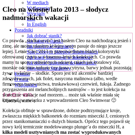
W mediach
Cleo na wiosnę/lato 2013 – słodycz
Wydarzenia
Wywiady
nadmorskich wakacji
Inne
In English
Poradniki
Jak dobrać stanik?
Co prawda „słodka uczta” jest hasłem Cleo na nadchodzącą jesień i
Jak założyć stanik?
zimę, ale moim zdaniem kolejny sezon pasuje do niego jeszcze
Jak przeliczać rozmiary?
lepiej. Letnie Cleo 2013 to przeciwieństwo bladej kolorystyki
Spis Dobrych Sklepów Brafitterskich
oferowanej często w wiosenno-letnich kolekcjach. Co prawda
Jak kupić biustonosz w internecie?
mamy tu sporo rozbielonych odcieni, takich jak koralowy róż,
Jak dobrać biustonosz do karmienia?
morskie odcienie turkusu czy jasna cytryna, barwy jednak pozostają
Słowniczek Stanikowy
żywe i właśnie – słodkie. Sporo jest też akcentów bardziej
Kontakt
zdecydowanych, jak fiolet, nasycona malinowa (albo, wedle
O mnie
firmowego nazewnictwa, truskawkowa) czerwień, fuksja. Żadnego
Współpraca
przygaszenia ani melancholijnych nastrojów – to jest kolekcja na
słoneczne wakacje nad morzem… może tak właśnie miała się
kojarzyć, w związku z wprowadzeniem Cleo Swimwear 🙂
Obserwuj mnie +
Kolekcja obfituje w sprawdzone, dobrze podtrzymujące kroje,
zwłaszcza miękkich balkonetek do rozmiaru miseczki J, cenionych
przez stanikomaniaczki o dużych biustach. Oprócz tego pojawił się
nowy krój termicznie modelowanego plunge’a do miseczki H, a
kilka modeli usztywnianych ma zostać wyprodukowanych