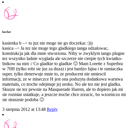
korlat
kasienka b –> to juz nie moge sie go doczekac :)))
kasica –> Ja tez nie moge tego gladkiego tanga odzalowac,
konstrukcja jak dla mnie stworzona. Niby w zwyklym tango plugne
tez wszystko ladnie wyglada ale szczerze nie cierpie tych kwiatko-
listkow na nim :/ Co gladkie to gladkie 🙂 Mam Lorette z Superbra
w 70H (tylko robi sie juz za duza) i jest bardzo fajna i te ramiaczka
super, tylko denerwuje mnie to, ze producent nie umiescil
informacji, ze w miseczce H jest ona podszyta dodatkowa warstwa
materialu, co troche odejmuje jej uroku. No ale tez nie jest gladka.
Skusze sie tez pewnie na Masquerade Harem, ale to dopiero jak mi
sie rozmiar ustatkuje, a jeszcze troche chce zrzucic, bo wzorniczo mi
sie strasznie podoba 🙂
3 sierpnia 2012 at 13:48
Reply