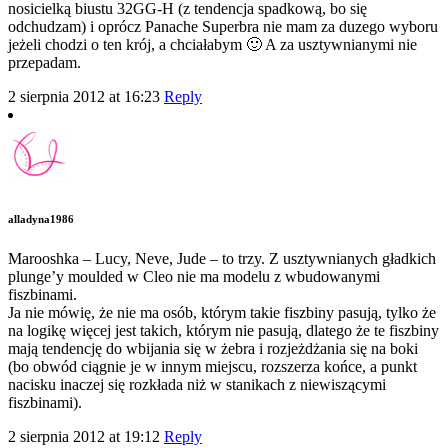
nosicielką biustu 32GG-H (z tendencja spadkową, bo się
odchudzam) i oprócz Panache Superbra nie mam za duzego wyboru
jeżeli chodzi o ten krój, a chciałabym 🙂 A za usztywnianymi nie
przepadam.
2 sierpnia 2012 at 16:23
Reply
alladyna1986
Marooshka – Lucy, Neve, Jude – to trzy. Z usztywnianych gładkich
plunge’y moulded w Cleo nie ma modelu z wbudowanymi
fiszbinami.
Ja nie mówię, że nie ma osób, którym takie fiszbiny pasują, tylko że
na logikę więcej jest takich, którym nie pasują, dlatego że te fiszbiny
mają tendencję do wbijania się w żebra i rozjeżdżania się na boki
(bo obwód ciągnie je w innym miejscu, rozszerza końce, a punkt
nacisku inaczej się rozkłada niż w stanikach z niewiszącymi
fiszbinami).
2 sierpnia 2012 at 19:12
Reply