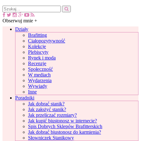
Obserwuj mnie +
Działy
Brafitting
Ciałopozytywność
Kolekcje
Plebiscyty
Rynek i moda
Recenzje
Społeczność
W mediach
Wydarzenia
Wywiady
Inne
Poradniki
Jak dobrać stanik?
Jak założyć stanik?
Jak przeliczać rozmiary?
Jak kupić biustonosz w internecie?
Spis Dobrych Sklepów Brafitterskich
Jak dobrać biustonosz do karmienia?
Słowniczek Stanikowy