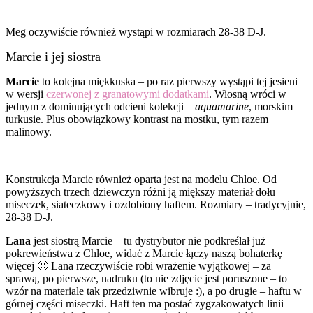
Meg oczywiście również wystąpi w rozmiarach 28-38 D-J.
Marcie i jej siostra
Marcie
to kolejna miękkuska – po raz pierwszy wystąpi tej jesieni
w wersji
czerwonej z granatowymi dodatkami
. Wiosną wróci w
jednym z dominujących odcieni kolekcji –
aquamarine
, morskim
turkusie. Plus obowiązkowy kontrast na mostku, tym razem
malinowy.
Konstrukcja Marcie również oparta jest na modelu Chloe. Od
powyższych trzech dziewczyn różni ją miększy materiał dołu
miseczek, siateczkowy i ozdobiony haftem. Rozmiary – tradycyjnie,
28-38 D-J.
Lana
jest siostrą Marcie – tu dystrybutor nie podkreślał już
pokrewieństwa z Chloe, widać z Marcie łączy naszą bohaterkę
więcej 🙂 Lana rzeczywiście robi wrażenie wyjątkowej – za
sprawą, po pierwsze, nadruku (to nie zdjęcie jest poruszone – to
wzór na materiale tak przedziwnie wibruje :), a po drugie – haftu w
górnej części miseczki. Haft ten ma postać zygzakowatych linii