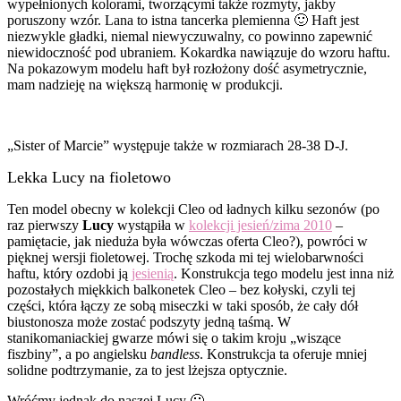
wypełnionych kolorami, tworzącymi także rozmyty, jakby
poruszony wzór. Lana to istna tancerka plemienna 🙂 Haft jest
niezwykle gładki, niemal niewyczuwalny, co powinno zapewnić
niewidoczność pod ubraniem. Kokardka nawiązuje do wzoru haftu.
Na pokazowym modelu haft był rozłożony dość asymetrycznie,
mam nadzieję na większą harmonię w produkcji.
„Sister of Marcie” występuje także w rozmiarach 28-38 D-J.
Lekka Lucy na fioletowo
Ten model obecny w kolekcji Cleo od ładnych kilku sezonów (po
raz pierwszy
Lucy
wystąpiła w
kolekcji jesień/zima 2010
–
pamiętacie, jak nieduża była wówczas oferta Cleo?), powróci w
pięknej wersji fioletowej. Trochę szkoda mi tej wielobarwności
haftu, który ozdobi ją
jesienią
. Konstrukcja tego modelu jest inna niż
pozostałych miękkich balkonetek Cleo – bez kołyski, czyli tej
części, która łączy ze sobą miseczki w taki sposób, że cały dół
biustonosza może zostać podszyty jedną taśmą. W
stanikomaniackiej gwarze mówi się o takim kroju „wiszące
fiszbiny”, a po angielsku
bandless
. Konstrukcja ta oferuje mniej
solidne podtrzymanie, za to jest lżejsza optycznie.
Wróćmy jednak do naszej Lucy 🙂