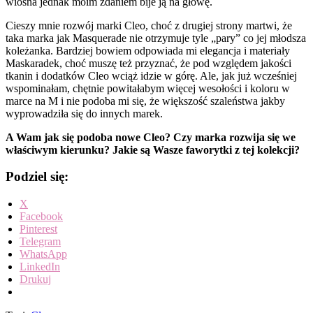
wiosna jednak moim zdaniem bije ją na głowę.
Cieszy mnie rozwój marki Cleo, choć z drugiej strony martwi, że
taka marka jak Masquerade nie otrzymuje tyle „pary” co jej młodsza
koleżanka. Bardziej bowiem odpowiada mi elegancja i materiały
Maskaradek, choć muszę też przyznać, że pod względem jakości
tkanin i dodatków Cleo wciąż idzie w górę. Ale, jak już wcześniej
wspominałam, chętnie powitałabym więcej wesołości i koloru w
marce na M i nie podoba mi się, że większość szaleństwa jakby
wyprowadziła się do innych marek.
A Wam jak się podoba nowe Cleo? Czy marka rozwija się we
właściwym kierunku? Jakie są Wasze faworytki z tej kolekcji?
Podziel się:
X
Facebook
Pinterest
Telegram
WhatsApp
LinkedIn
Drukuj