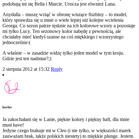
podobają mi się Bella i Marcie. Urocza jest również Lana.
Anydalla – muszę wziąć w obronę wiszące fiszbiny – to model,
który sprawdza się u mnie o wiele lepiej niż kolejne wcielenia
Georga. Co sezon patrze tęsknie na ich kolorowe wzory a pozostaje
mi tylko Lucy. Ten sezonowy kolor nabędę z pewnością, ale
chciałaby mieć kiedyś szanse na coś miękkiego i wzorzystego
jednocześnie:(
A właśnie – w zasadzie widzę tylko jeden model w tym kroju.
Gdzie jest ten nadmiar?;)
2 sierpnia 2012 at 15:32
Reply
korlat
Ja zakochałam się w Lanie, piękne kolory i piękny haft, dla mnie
must have!
Jedyne czego brakuje mi w Cleo (i nie tylko, w większości marek
zauważam brak, także polskich niestety) to miękkie plunge. Jestem