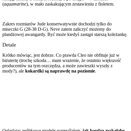
(
aquamarine
), w mało zaskakującym zestawieniu z fioletem.
Zakres rozmiarów Jude konserwatywnie dochodzi tylko do
miseczki G (28-38 D-G). Neve zatem zaliczyć możemy do
plandżowej awangardy. Być może kiedyś zastąpi starszą koleżankę.
Detale
Krótko mówiąc, jest dobrze. Co prawda Cleo nie obfituje już w
biżuterię (trochę szkoda… mam wrażenie, że ostatnio większość
producentów na tym oszczędza, a może zawieszki wyszły z
mody?), ale
kokardki są naprawdę na poziomie
.
Oglądając próbkowe modele rozmyślałam,
jak bardzo zyskałaby