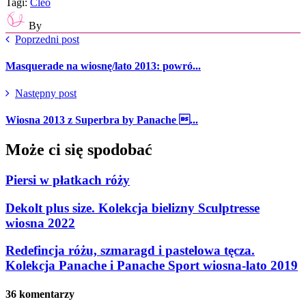
Tagi:
Cleo
By
Poprzedni post
Masquerade na wiosnę/lato 2013: powró...
Następny post
Wiosna 2013 z Superbra by Panache ...
Może ci się spodobać
Piersi w płatkach róży
Dekolt plus size. Kolekcja bielizny Sculptresse
wiosna 2022
Redefincja różu, szmaragd i pastelowa tęcza.
Kolekcja Panache i Panache Sport wiosna-lato 2019
36 komentarzy