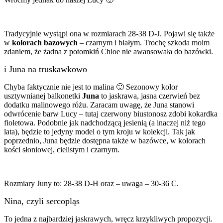
Tradycyjnie wystąpi ona w rozmiarach 28-38 D-J. Pojawi się także
w
kolorach bazowych
– czarnym i białym. Trochę szkoda moim
zdaniem, że żadna z potomkiń Chloe nie awansowała do bazówki.
i Juna na truskawkowo
Chyba faktycznie nie jest to malina 🙂 Sezonowy kolor
usztywnianej balkonetki
Juna
to jaskrawa, jasna czerwień bez
dodatku malinowego różu. Zaracam uwagę, że Juna stanowi
odwrócenie barw Lucy – tutaj czerwony biustonosz zdobi kokardka
fioletowa. Podobnie jak nadchodzącą jesienią (a inaczej niż tego
lata), będzie to jedyny model o tym kroju w kolekcji. Tak jak
poprzednio, Juna będzie dostępna także w bazówce, w kolorach
kości słoniowej, cielistym i czarnym.
Rozmiary Juny to: 28-38 D-H oraz – uwaga – 30-36 C.
Nina, czyli sercopląs
To jedna z najbardziej jaskrawych, wręcz krzykliwych propozycji.