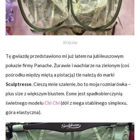
KrisLine
Tę gwiazdę przedstawiono mi już latem na jubileuszowym
pokazie firmy Panache. Żurawie i wachlarze na zielonym (coś
pośrodku między miętą a pistacją) tle należą do marki
Sculptresse
. Cieszą mnie szalenie, bo to moja rozmiarówka –
plus size z większym biustem. Esme jest spadkobierczynią
świetnego modelu
Chi Chi
(dół z mega stabilnego simplexu,
góra elastyczna).