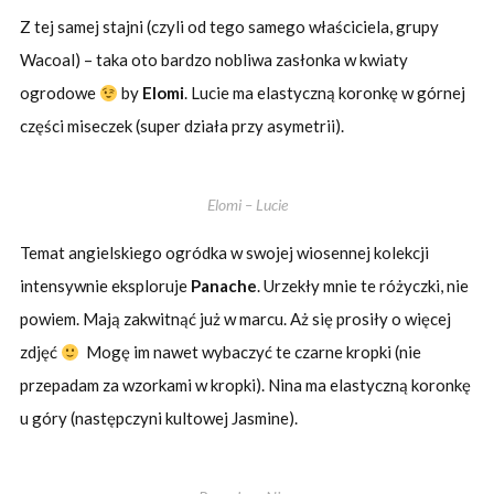
Z tej samej stajni (czyli od tego samego właściciela, grupy
Wacoal) – taka oto bardzo nobliwa zasłonka w kwiaty
ogrodowe
by
Elomi
. Lucie ma elastyczną koronkę w górnej
części miseczek (super działa przy asymetrii).
Elomi – Lucie
Temat angielskiego ogródka w swojej wiosennej kolekcji
intensywnie eksploruje
Panache
. Urzekły mnie te różyczki, nie
powiem. Mają zakwitnąć już w marcu. Aż się prosiły o więcej
zdjęć
Mogę im nawet wybaczyć te czarne kropki (nie
przepadam za wzorkami w kropki). Nina ma elastyczną koronkę
u góry (następczyni kultowej Jasmine).