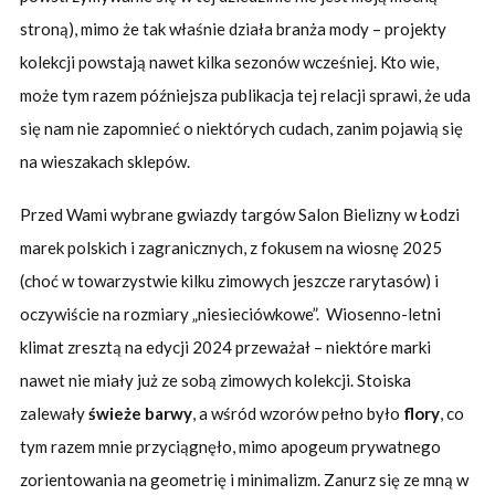
stroną), mimo że tak właśnie działa branża mody – projekty
kolekcji powstają nawet kilka sezonów wcześniej. Kto wie,
może tym razem późniejsza publikacja tej relacji sprawi, że uda
się nam nie zapomnieć o niektórych cudach, zanim pojawią się
na wieszakach sklepów.
Przed Wami wybrane gwiazdy targów Salon Bielizny w Łodzi
marek polskich i zagranicznych, z fokusem na wiosnę 2025
(choć w towarzystwie kilku zimowych jeszcze rarytasów) i
oczywiście na rozmiary „niesieciówkowe”. Wiosenno-letni
klimat zresztą na edycji 2024 przeważał – niektóre marki
nawet nie miały już ze sobą zimowych kolekcji. Stoiska
zalewały
świeże barwy
, a wśród wzorów pełno było
flory
, co
tym razem mnie przyciągnęło, mimo apogeum prywatnego
zorientowania na geometrię i minimalizm. Zanurz się ze mną w