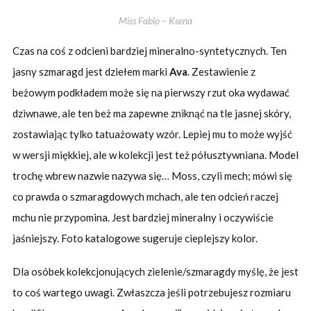
Miss Fabio – Ksena
Czas na coś z odcieni bardziej mineralno-syntetycznych. Ten
jasny szmaragd jest dziełem marki
Ava
.
Zestawienie z
beżowym podkładem może się na pierwszy rzut oka wydawać
dziwnawe, ale ten beż ma zapewne zniknąć na tle jasnej skóry,
zostawiając tylko tatuażowaty wzór. Lepiej mu to może wyjść
w wersji miękkiej, ale w kolekcji jest też półusztywniana. Model
trochę wbrew nazwie nazywa się… Moss, czyli mech; mówi się
co prawda o szmaragdowych mchach, ale ten odcień raczej
mchu nie przypomina. Jest bardziej mineralny i oczywiście
jaśniejszy. Foto katalogowe sugeruje cieplejszy kolor.
Dla osóbek kolekcjonujących zielenie/szmaragdy myślę, że jest
to coś wartego uwagi. Zwłaszcza jeśli potrzebujesz rozmiaru