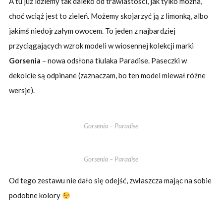
A tu już idziemy tak daleko od trawiastości, jak tylko można,
choć wciąż jest to zieleń. Możemy skojarzyć ją z limonką, albo
jakimś niedojrzałym owocem. To jeden z najbardziej
przyciągających wzrok modeli w wiosennej kolekcji marki
Gorsenia
– nowa odsłona tiulaka Paradise. Paseczki w
dekolcie są odpinane (zaznaczam, bo ten model miewał różne
wersje).
Gorsenia – Paradise
Gorsenia – Paradise
Od tego zestawu nie dało się odejść, zwłaszcza mając na sobie
podobne kolory