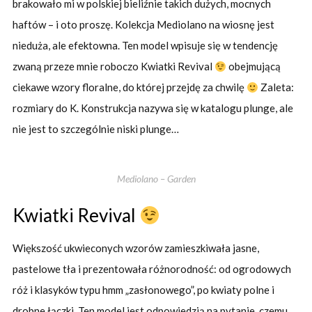
brakowało mi w polskiej bieliźnie takich dużych, mocnych
haftów – i oto proszę. Kolekcja Mediolano na wiosnę jest
nieduża, ale efektowna. Ten model wpisuje się w tendencję
zwaną przeze mnie roboczo Kwiatki Revival
obejmującą
ciekawe wzory floralne, do której przejdę za chwilę
Zaleta:
rozmiary do K. Konstrukcja nazywa się w katalogu plunge, ale
nie jest to szczególnie niski plunge…
Mediolano – Garden
Kwiatki Revival
Większość ukwieconych wzorów zamieszkiwała jasne,
pastelowe tła i prezentowała różnorodność: od ogrodowych
róż i klasyków typu hmm „zasłonowego”, po kwiaty polne i
drobne łączki. Ten model jest odpowiedzią na pytanie, czemu