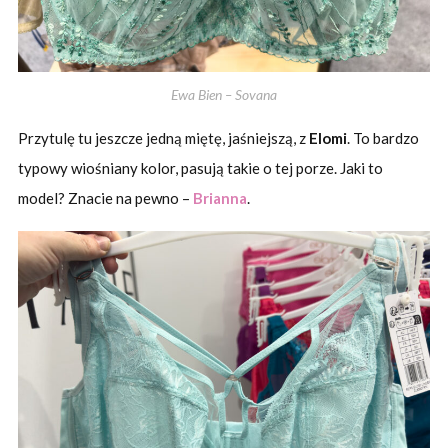
Ewa Bien – Sovana
Przytulę tu jeszcze jedną miętę, jaśniejszą, z
Elomi
. To bardzo
typowy wiośniany kolor, pasują takie o tej porze. Jaki to
model? Znacie na pewno –
Brianna
.