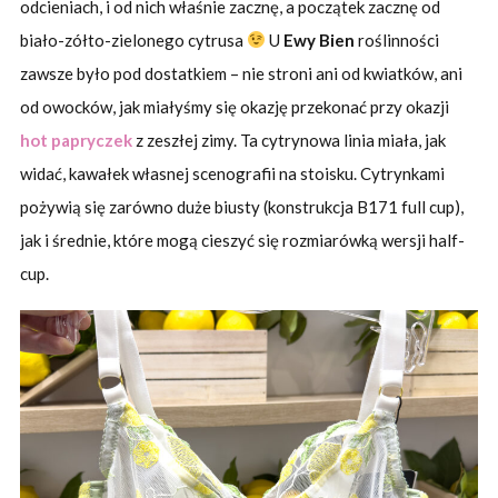
odcieniach, i od nich właśnie zacznę, a początek zacznę od
biało-zółto-zielonego cytrusa
U
Ewy Bien
roślinności
zawsze było pod dostatkiem – nie stroni ani od kwiatków, ani
od owocków, jak miałyśmy się okazję przekonać przy okazji
hot papryczek
z zeszłej zimy. Ta cytrynowa linia miała, jak
widać, kawałek własnej scenografii na stoisku. Cytrynkami
pożywią się zarówno duże biusty (konstrukcja B171 full cup),
jak i średnie, które mogą cieszyć się rozmiarówką wersji half-
cup.