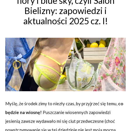
flory i blue sky, czyli Salon
Bielizny: zapowiedzi i
aktualności 2025 cz. I!
Myślę, że środek zimy to niezły czas, by przyjrzeć się temu,
co
będzie na wiosnę!
Puszczanie wiosennych zapowiedzi
jesienią zawsze wydawało mi się ciut przedwczesne (choć
powstrzymywanie się w tej dziedzinie nie jest moją mocną