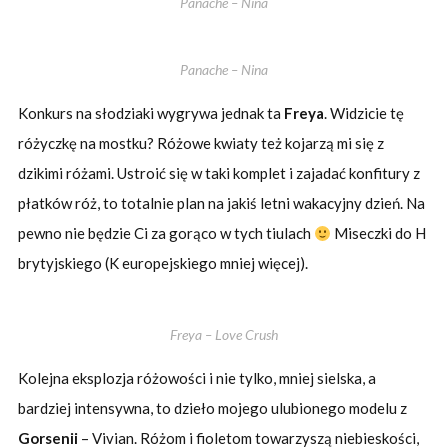
Panache – Nina
Panache – Nina
Konkurs na słodziaki wygrywa jednak ta
Freya
. Widzicie tę
różyczkę na mostku? Różowe kwiaty też kojarzą mi się z
dzikimi różami. Ustroić się w taki komplet i zajadać konfitury z
płatków róż, to totalnie plan na jakiś letni wakacyjny dzień. Na
pewno nie będzie Ci za gorąco w tych tiulach
Miseczki do H
brytyjskiego (K europejskiego mniej więcej).
Freya – Love Crush
Kolejna eksplozja różowości i nie tylko, mniej sielska, a
bardziej intensywna, to dzieło mojego ulubionego modelu z
Gorsenii
– Vivian. Różom i fioletom towarzyszą niebieskości,