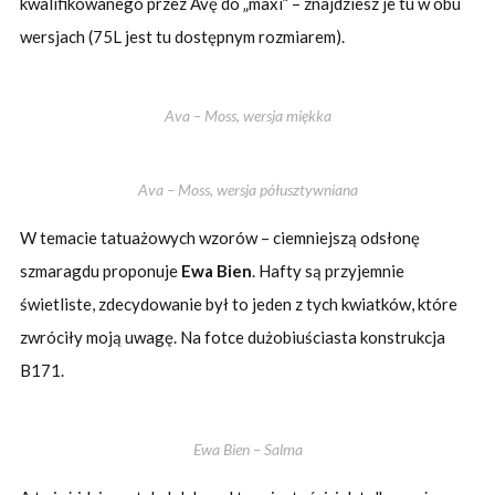
kwalifikowanego przez Avę do „maxi” – znajdziesz je tu w obu
wersjach (75L jest tu dostępnym rozmiarem).
Ava – Moss, wersja miękka
Ava – Moss, wersja półusztywniana
W temacie tatuażowych wzorów – ciemniejszą odsłonę
szmaragdu proponuje
Ewa Bien
. Hafty są przyjemnie
świetliste, zdecydowanie był to jeden z tych kwiatków, które
zwróciły moją uwagę. Na fotce dużobiuściasta konstrukcja
B171.
Ewa Bien – Salma