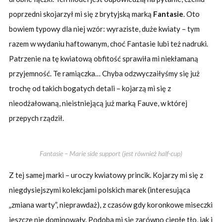
poprzedni skojarzył mi się z brytyjską marką
Fantasie
. Oto
bowiem typowy dla niej wzór: wyraziste, duże kwiaty – tym
razem w wydaniu haftowanym, choć Fantasie lubi też nadruki.
Patrzenie na tę kwiatową obfitość sprawiła mi niekłamaną
przyjemność. Te ramiączka… Chyba odzwyczaiłyśmy się już
trochę od takich bogatych detali – kojarzą mi się z
nieodżałowaną, nieistniejącą już marką Fauve, w której
przepych rządził.
Fantasie – Marie side support (jest również half-cup)
Z tej samej marki – uroczy kwiatowy princik. Kojarzy mi się z
niegdysiejszymi kolekcjami polskich marek (interesująca
„zmiana warty”, nieprawdaż), z czasów gdy koronkowe miseczki
jeszcze nie dominowały. Podoba mi się zarówno ciepłe tło, jak i