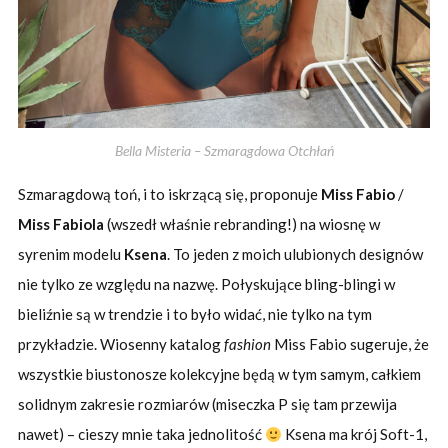
Bella Misteria – Szmaragdowa Otchłań
Szmaragdową toń, i to iskrzącą się, proponuje
Miss Fabio
/
Miss Fabiola
(wszedł właśnie rebranding!) na wiosnę w
syrenim modelu
Ksena
. To jeden z moich ulubionych designów
nie tylko ze względu na nazwę. Połyskujące bling-blingi w
bieliźnie są w trendzie i to było widać, nie tylko na tym
przykładzie. Wiosenny katalog
fashion
Miss Fabio sugeruje, że
wszystkie biustonosze kolekcyjne będą w tym samym, całkiem
solidnym zakresie rozmiarów (miseczka P się tam przewija
nawet) – cieszy mnie taka jednolitość
Ksena ma krój Soft-1,