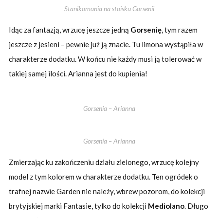
Stanikomania na stoisku Gorsenii
Idąc za fantazją, wrzucę jeszcze jedną
Gorsenię
, tym razem
jeszcze z jesieni – pewnie już ją znacie. Tu limona wystąpiła w
charakterze dodatku. W końcu nie każdy musi ją tolerować w
takiej samej ilości. Arianna jest do kupienia!
Gorsenia – Arianna
Gorsenia – Arianna
Zmierzając ku zakończeniu działu zielonego, wrzucę kolejny
model z tym kolorem w charakterze dodatku. Ten ogródek o
trafnej nazwie Garden nie należy, wbrew pozorom, do kolekcji
brytyjskiej marki Fantasie, tylko do kolekcji
Mediolano
. Długo