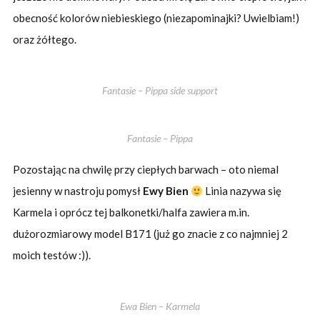
obecność kolorów niebieskiego (niezapominajki? Uwielbiam!)
oraz żółtego.
Fantasie – Pippa side support
Fantasie – Pippa
Pozostając na chwilę przy ciepłych barwach – oto niemal
jesienny w nastroju pomysł
Ewy Bien
Linia nazywa się
Karmela i oprócz tej balkonetki/halfa zawiera m.in.
dużorozmiarowy model B171 (już go znacie z co najmniej 2
moich testów :)).
Ewa Bien – Karmela