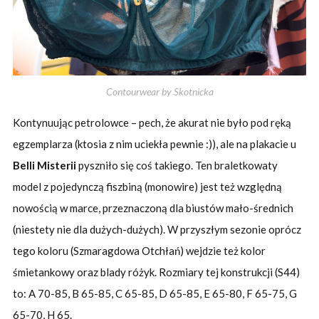
Contourwear by Skotnicka
Kontynuując petrolowce – pech, że akurat nie było pod ręką
egzemplarza (ktosia z nim uciekła pewnie :)), ale na plakacie u
Belli Misterii
pyszniło się coś takiego. Ten braletkowaty
model z pojedynczą fiszbiną (monowire) jest też względną
nowością w marce, przeznaczoną dla biustów mało-średnich
(niestety nie dla dużych-dużych). W przyszłym sezonie oprócz
tego koloru (Szmaragdowa Otchłań) wejdzie też kolor
śmietankowy oraz blady różyk. Rozmiary tej konstrukcji (S44)
to: A 70-85, B 65-85, C 65-85, D 65-85, E 65-80, F 65-75, G
65-70, H 65.