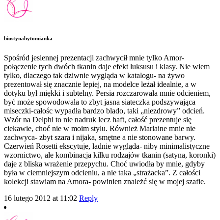
biustynabytomianka
Spośród jesiennej prezentacji zachwycił mnie tylko Amor-
połączenie tych dwóch tkanin daje efekt luksusu i klasy. Nie wiem
tylko, dlaczego tak dziwnie wygląda w katalogu- na żywo
prezentował się znacznie lepiej, na modelce leżał idealnie, a w
dotyku był miękki i subtelny. Persia rozczarowała mnie odcieniem,
być może spowodowała to zbyt jasna siateczka podszywająca
miseczki-całośc wypadła bardzo blado, taki „niezdrowy” odcień.
Wzór na Delphi to nie nadruk lecz haft, całość prezentuje się
ciekawie, choć nie w moim stylu. Również Marlaine mnie nie
zachwyca- zbyt szara i nijaka, smętne a nie stonowane barwy.
Czerwień Rosetti ekscytuje, ładnie wygląda- niby minimalistyczne
wzornictwo, ale kombinacja kilku rodzajów tkanin (satyna, koronki)
daje z bliska wrażenie przepychu. Choć uwiodła by mnie, gdyby
była w ciemniejszym odcieniu, a nie taka „strażacka”. Z całości
kolekcji stawiam na Amora- powinien znależć się w mojej szafie.
16 lutego 2012 at 11:02
Reply