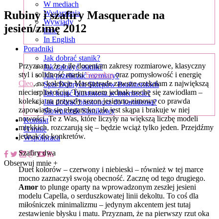
W mediach
Rubiny i szafiry Masquerade na
Wydarzenia
Wywiady
jesień/zimę 2012
Inne
In English
Poradniki
Jak dobrać stanik?
Przyznam, że o ile doceniam zakresy rozmiarowe, klasyczny
Jak założyć stanik?
styl i solidność marki
Superbra
oraz pomysłowość i energię
Jak przeliczać rozmiary?
Cleo
, na kolekcje Masquerade zawsze czekałam z największą
Spis Dobrych Sklepów Brafitterskich
niecierpliwością. Tym razem jednak trochę się zawiodłam –
Jak kupić biustonosz w internecie?
kolekcja na przyszły sezon jesienno-zimowy co prawda
Jak dobrać biustonosz do karmienia?
zapowiada się elegancko, ale jest skąpa i brakuje w niej
Słowniczek Stanikowy
nowości. Te z Was, które liczyły na większą liczbę modeli
Kontakt
miękkich, rozczarują się – będzie wciąż tylko jeden. Przejdźmy
O mnie
jednak do konkretów.
Współpraca
Szafiry dwa
Obserwuj mnie +
Duet kolorów – czerwony i niebieski – również w tej marce
mocno zaznaczył swoją obecność. Zacznę od tego drugiego.
Amor
to plunge oparty na wprowadzonym zeszłej jesieni
modelu Capella, o serduszkowatej linii dekoltu. To coś dla
miłośniczek minimalizmu – jedynym akcentem jest tutaj
zestawienie błysku i matu. Przyznam, że na pierwszy rzut oka