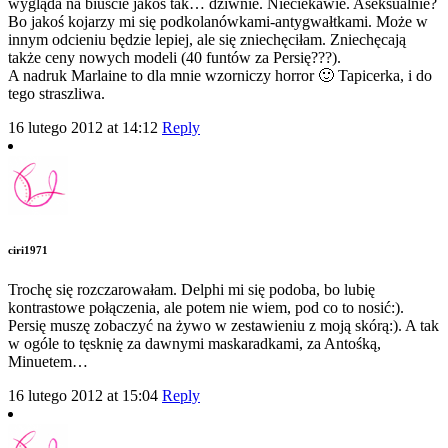
wygląda na biuście jakoś tak… dziwnie. Nieciekawie. Aseksualnie?
Bo jakoś kojarzy mi się podkolanówkami-antygwałtkami. Może w
innym odcieniu będzie lepiej, ale się zniechęciłam. Zniechęcają
także ceny nowych modeli (40 funtów za Persię???).
A nadruk Marlaine to dla mnie wzorniczy horror 🙂 Tapicerka, i do
tego straszliwa.
16 lutego 2012 at 14:12
Reply
ciri1971
Trochę się rozczarowałam. Delphi mi się podoba, bo lubię
kontrastowe połączenia, ale potem nie wiem, pod co to nosić:).
Persię muszę zobaczyć na żywo w zestawieniu z moją skórą:). A tak
w ogóle to tęsknię za dawnymi maskaradkami, za Antośką,
Minuetem…
16 lutego 2012 at 15:04
Reply