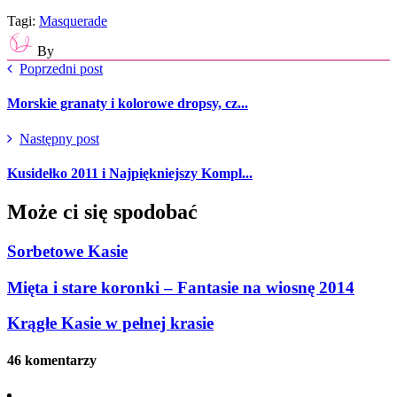
Tagi:
Masquerade
By
Poprzedni post
Morskie granaty i kolorowe dropsy, cz...
Następny post
Kusidełko 2011 i Najpiękniejszy Kompl...
Może ci się spodobać
Sorbetowe Kasie
Mięta i stare koronki – Fantasie na wiosnę 2014
Krągłe Kasie w pełnej krasie
46 komentarzy