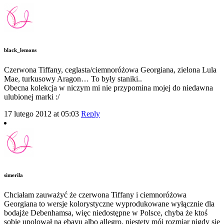
black_lemons
Czerwona Tiffany, ceglasta/ciemnoróżowa Georgiana, zielona Lula
Mae, turkusowy Aragon… To były staniki..
Obecna kolekcja w niczym mi nie przypomina mojej do niedawna
ulubionej marki :/
17 lutego 2012 at 05:03
Reply
simerila
Chciałam zauważyć że czerwona Tiffany i ciemnoróżowa
Georgiana to wersje kolorystyczne wyprodukowane wyłącznie dla
bodajże Debenhamsa, więc niedostępne w Polsce, chyba że ktoś
sobie upolował na ebayu albo allegro, niestety mój rozmiar nigdy się