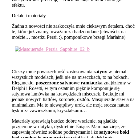
efektu.
Detale i materiały
Żadna z nowości nie zaskoczyła mnie ciekawym detalem, choć
te, które już znamy, uważam za badzo udane (chwościk na
moście… mostku Persii :), pomponikowe brzegi Marlaine).
Cieszy mnie powszechność zastosowania
satyny
w niemal
wszystkich modelach, jeśli nie na miseczkach, to na bokach.
Eleganckie,
poszerzone satynowe ramiaczka
znajdziemy w
Delphi i Rosetti, w tym ostatnim pięknie komponuje się
satynowa lamówka na krawędziach miseczek. Brakuje mi
jednak nowych haftów, koronek, ozdób. Masquerade stawia na
minimalizm. Ma to niewątpliwy urok, ale moja srocza natura
tęskni za zawieszkami, kryształkami…
Materiały sprawiają bardzo dobre wrażenie, są gładkie,
przyjemne w dotyku, dyskretnie lśniące. Mam nadzieje, że
zapewnią również solidne podtrzymanie i że
satynowe boki
będą podszyte wzmacniającą siatką
(tak deklaruje