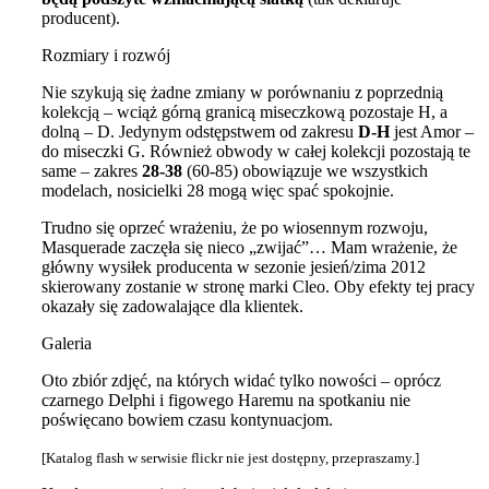
producent).
Rozmiary i rozwój
Nie szykują się żadne zmiany w porównaniu z poprzednią
kolekcją – wciąż górną granicą miseczkową pozostaje H, a
dolną – D. Jedynym odstępstwem od zakresu
D-H
jest Amor –
do miseczki G. Również obwody w całej kolekcji pozostają te
same – zakres
28-38
(60-85) obowiązuje we wszystkich
modelach, nosicielki 28 mogą więc spać spokojnie.
Trudno się oprzeć wrażeniu, że po wiosennym rozwoju,
Masquerade zaczęła się nieco „zwijać”… Mam wrażenie, że
główny wysiłek producenta w sezonie jesień/zima 2012
skierowany zostanie w stronę marki Cleo. Oby efekty tej pracy
okazały się zadowalające dla klientek.
Galeria
Oto zbiór zdjęć, na których widać tylko nowości – oprócz
czarnego Delphi i figowego Haremu na spotkaniu nie
poświęcano bowiem czasu kontynuacjom.
[Katalog flash w serwisie flickr nie jest dostępny, przepraszamy.]