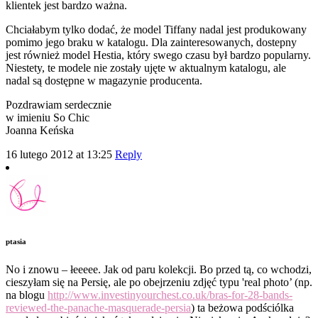
klientek jest bardzo ważna.
Chciałabym tylko dodać, że model Tiffany nadal jest produkowany
pomimo jego braku w katalogu. Dla zainteresowanych, dostepny
jest również model Hestia, który swego czasu był bardzo popularny.
Niestety, te modele nie zostały ujęte w aktualnym katalogu, ale
nadal są dostępne w magazynie producenta.
Pozdrawiam serdecznie
w imieniu So Chic
Joanna Keńska
16 lutego 2012 at 13:25
Reply
ptasia
No i znowu – łeeeee. Jak od paru kolekcji. Bo przed tą, co wchodzi,
cieszyłam się na Persię, ale po obejrzeniu zdjęć typu 'real photo’ (np.
na blogu
http://www.investinyourchest.co.uk/bras-for-28-bands-
reviewed-the-panache-masquerade-persia
) ta beżowa podściólka