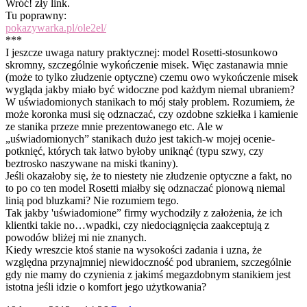
Wróć! zły link.
Tu poprawny:
pokazywarka.pl/ole2el/
***
I jeszcze uwaga natury praktycznej: model Rosetti-stosunkowo
skromny, szczególnie wykończenie misek. Więc zastanawia mnie
(może to tylko złudzenie optyczne) czemu owo wykończenie misek
wygląda jakby miało być widoczne pod każdym niemal ubraniem?
W uświadomionych stanikach to mój stały problem. Rozumiem, że
może koronka musi się odznaczać, czy ozdobne szkiełka i kamienie
ze stanika przeze mnie prezentowanego etc. Ale w
„uświadomionych” stanikach dużo jest takich-w mojej ocenie-
potknięć, których tak łatwo byłoby uniknąć (typu szwy, czy
beztrosko naszywane na miski tkaniny).
Jeśli okazałoby się, że to niestety nie złudzenie optyczne a fakt, no
to po co ten model Rosetti miałby się odznaczać pionową niemal
linią pod bluzkami? Nie rozumiem tego.
Tak jakby 'uświadomione” firmy wychodziły z założenia, że ich
klientki takie no…wpadki, czy niedociągnięcia zaakceptują z
powodów bliżej mi nie znanych.
Kiedy wreszcie ktoś stanie na wysokości zadania i uzna, że
względna przynajmniej niewidoczność pod ubraniem, szczególnie
gdy nie mamy do czynienia z jakimś megazdobnym stanikiem jest
istotna jeśli idzie o komfort jego użytkowania?