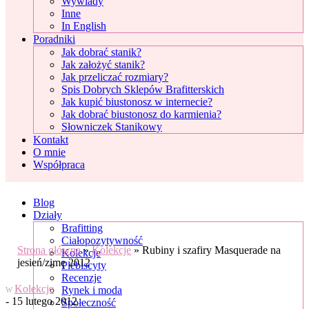
Wywiady
Inne
In English
Poradniki
Jak dobrać stanik?
Jak założyć stanik?
Jak przeliczać rozmiary?
Spis Dobrych Sklepów Brafitterskich
Jak kupić biustonosz w internecie?
Jak dobrać biustonosz do karmienia?
Słowniczek Stanikowy
Kontakt
O mnie
Współpraca
Blog
Działy
Brafitting
Ciałopozytywność
Strona główna
»
Kolekcje
»
Rubiny i szafiry Masquerade na
Kolekcje
jesień/zimę 2012
Plebiscyty
Recenzje
Kolekcje
Rynek i moda
W
- 15 lutego 2012
Społeczność