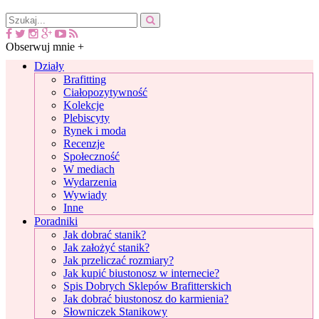
Obserwuj mnie +
Działy
Brafitting
Ciałopozytywność
Kolekcje
Plebiscyty
Rynek i moda
Recenzje
Społeczność
W mediach
Wydarzenia
Wywiady
Inne
Poradniki
Jak dobrać stanik?
Jak założyć stanik?
Jak przeliczać rozmiary?
Jak kupić biustonosz w internecie?
Spis Dobrych Sklepów Brafitterskich
Jak dobrać biustonosz do karmienia?
Słowniczek Stanikowy