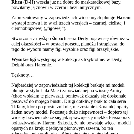
Rhea
(D-H) weszła już na dobre do maskaradkowej bazy,
powitamy ją znowu w czerni i beżu antycznym.
Zaprezentowany w zapowiedziach wiosennych plunge
Harem
wystąpi znowu i to w aż trzech wersjach – czarnej, cielistej i
ciemnobrązowej („figowej”).
Stworzona z myślą o ślubach seria
Deity
pojawi się również w
całej okazałości – w postaci gorsetu, plandża i straplessa, do
tego do wyboru mamy figi wysokie oraz figi brazylijskie.
Wysokie figi
występują w kolekcji aż trzykrotnie: w Deity,
Delphi oraz Haremie.
Tęsknoty…
Najbardziej w zapowiedziach tej kolekcji brakuje mi modeli
plunge w stylu Lula Mae i zapowiadanej na wiosnę Amiry
(choć wolałam tę pierwszą), ponieważ okazały się doskonale
pasować do mojego biustu. Drugi dotkliwy brak to cała seria
Tiffany, która po prostu zniknie, nie zostanie też na niej oparty
żaden nowy model. Pozostaje dużo niepewności – dopiero tej
wiosny bowiem okaże się, jak sprawuje się miękka Persia oraz
półusztywniany Harem. Szkoda, że nie powstaje więcej modeli
opartych na kroju z jednym pionowym szwem, bo ten
zdecydowanie preferuję – Rhea nie daje u mnie dobrego