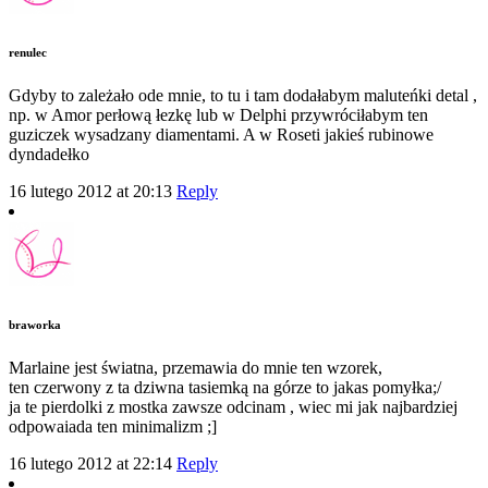
renulec
Gdyby to zależało ode mnie, to tu i tam dodałabym maluteńki detal ,
np. w Amor perłową łezkę lub w Delphi przywróciłabym ten
guziczek wysadzany diamentami. A w Roseti jakieś rubinowe
dyndadełko
16 lutego 2012 at 20:13
Reply
braworka
Marlaine jest światna, przemawia do mnie ten wzorek,
ten czerwony z ta dziwna tasiemką na górze to jakas pomyłka;/
ja te pierdolki z mostka zawsze odcinam , wiec mi jak najbardziej
odpowaiada ten minimalizm ;]
16 lutego 2012 at 22:14
Reply