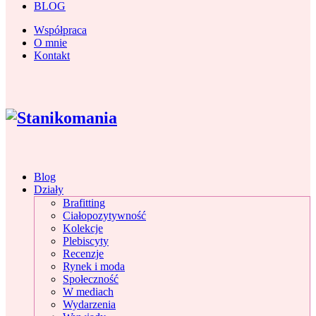
BLOG
Współpraca
O mnie
Kontakt
Blog
Działy
Brafitting
Ciałopozytywność
Kolekcje
Plebiscyty
Recenzje
Rynek i moda
Społeczność
W mediach
Wydarzenia