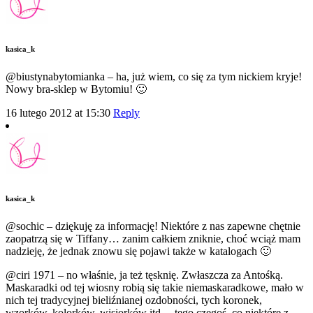
kasica_k
@biustynabytomianka – ha, już wiem, co się za tym nickiem kryje!
Nowy bra-sklep w Bytomiu! 🙂
16 lutego 2012 at 15:30
Reply
kasica_k
@sochic – dziękuję za informację! Niektóre z nas zapewne chętnie
zaopatrzą się w Tiffany… zanim całkiem zniknie, choć wciąż mam
nadzieję, że jednak znowu się pojawi także w katalogach 🙂
@ciri 1971 – no właśnie, ja też tęsknię. Zwłaszcza za Antośką.
Maskaradki od tej wiosny robią się takie niemaskaradkowe, mało w
nich tej tradycyjnej bieliźnianej ozdobności, tych koronek,
wzorków, kolorków, wisiorków itd. – tego czegoś, co niektóre z