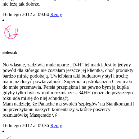
nie leżą tak dobrze.
16 lutego 2012 at 09:04
Reply
molowiak
No właśnie, zadziwia mnie uparte „D-H” tej marki. Jest to jedyny
powód dla którego nie zostałam jeszcze jej klientką, choć produkty
bardzo mi się podobają. Uwielbiam taki buduarowy styl i trochę
mam już dosyć powtarzalności Superbra a pstrokacizna Cleo mało
do mnie przemawia. Persia przepiękna i na pewno bym ją kupiła
gdyby tylko była w moim rozmiarze – 34HH (może do przyszłego
roku uda mi się do niej schudnąć).
Mam nadzieję, że Panache ma swoich 'szpiegów’ na Stanikomanii i
po przeczytaniu naszych komentarzy wkrótce poszerzy
rozmiarówkę Masqerade 🙂
16 lutego 2012 at 09:36
Reply