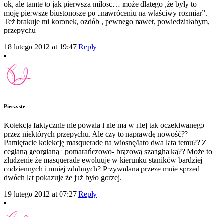
ok, ale tamte to jak pierwsza miłośc… może dlatego ,że były to
moję pierwsze biustonosze po „nawróceniu na właściwy rozmiar”.
Też brakuje mi koronek, ozdób , pewnego nawet, powiedziałabym,
przepychu
18 lutego 2012 at 19:47
Reply
Pieczyste
Kolekcja faktycznie nie powala i nie ma w niej tak oczekiwanego
przez niektórych przepychu. Ale czy to naprawdę nowość??
Pamiętacie kolekcję masquerade na wiosnę/lato dwa lata temu?? Z
ceglaną georgianą i pomarańczowo- brązową szanghajką?? Może to
złudzenie że masquerade ewoluuje w kierunku staników bardziej
codziennych i mniej zdobnych? Przywołana przeze mnie sprzed
dwóch lat pokazuje że już było gorzej.
19 lutego 2012 at 07:27
Reply