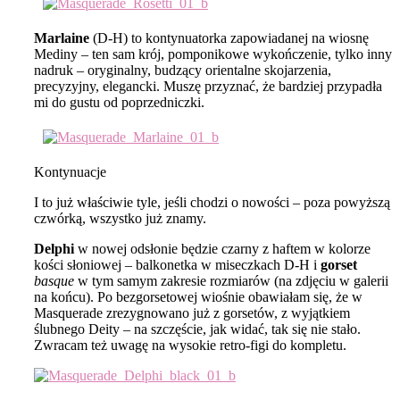
Marlaine
(D-H) to kontynuatorka zapowiadanej na wiosnę
Mediny – ten sam krój, pomponikowe wykończenie, tylko inny
nadruk – oryginalny, budzący orientalne skojarzenia,
precyzyjny, elegancki. Muszę przyznać, że bardziej przypadła
mi do gustu od poprzedniczki.
Kontynuacje
I to już właściwie tyle, jeśli chodzi o nowości – poza powyższą
czwórką, wszystko już znamy.
Delphi
w nowej odsłonie będzie czarny z haftem w kolorze
kości słoniowej – balkonetka w miseczkach D-H i
gorset
basque
w tym samym zakresie rozmiarów (na zdjęciu w galerii
na końcu). Po bezgorsetowej wiośnie obawiałam się, że w
Masquerade zrezygnowano już z gorsetów, z wyjątkiem
ślubnego Deity – na szczęście, jak widać, tak się nie stało.
Zwracam też uwagę na wysokie retro-figi do kompletu.