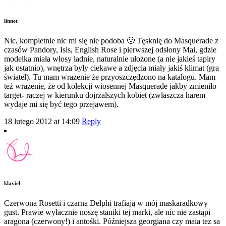
linnet
Nic, kompletnie nic mi się nie podoba 🙁 Tęsknię do Masquerade z
czasów Pandory, Isis, English Rose i pierwszej odsłony Mai, gdzie
modelka miała włosy ładnie, naturalnie ułożone (a nie jakieś tapiry
jak ostatnio), wnętrza były ciekawe a zdjęcia miały jakiś klimat (gra
świateł). Tu mam wrażenie że przyoszczędzono na katalogu. Mam
też wrażenie, że od kolekcji wiosennej Masquerade jakby zmieniło
target- raczej w kierunku dojrzalszych kobiet (zwłaszcza harem
wydaje mi się być tego przejawem).
18 lutego 2012 at 14:09
Reply
klaviel
Czerwona Rosetti i czarna Delphi trafiają w mój maskaradkowy
gust. Prawie wyłacznie noszę staniki tej marki, ale nic nie zastąpi
aragona (czerwony!) i antośki. Późniejsza georgiana czy maia tez sa