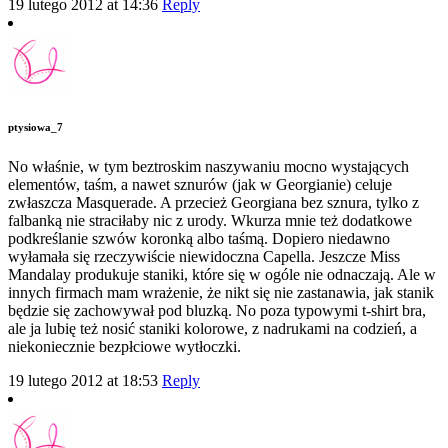
19 lutego 2012 at 14:36
Reply
ptysiowa_7
No właśnie, w tym beztroskim naszywaniu mocno wystających
elementów, taśm, a nawet sznurów (jak w Georgianie) celuje
zwłaszcza Masquerade. A przecież Georgiana bez sznura, tylko z
falbanką nie straciłaby nic z urody. Wkurza mnie też dodatkowe
podkreślanie szwów koronką albo taśmą. Dopiero niedawno
wyłamała się rzeczywiście niewidoczna Capella. Jeszcze Miss
Mandalay produkuje staniki, które się w ogóle nie odnaczają. Ale w
innych firmach mam wrażenie, że nikt się nie zastanawia, jak stanik
będzie się zachowywał pod bluzką. No poza typowymi t-shirt bra,
ale ja lubię też nosić staniki kolorowe, z nadrukami na codzień, a
niekoniecznie bezpłciowe wytłoczki.
19 lutego 2012 at 18:53
Reply