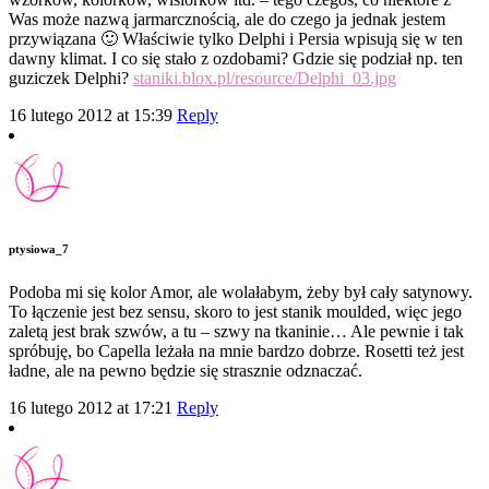
Was może nazwą jarmarcznością, ale do czego ja jednak jestem
przywiązana 🙂 Właściwie tylko Delphi i Persia wpisują się w ten
dawny klimat. I co się stało z ozdobami? Gdzie się podział np. ten
guziczek Delphi?
staniki.blox.pl/resource/Delphi_03.jpg
16 lutego 2012 at 15:39
Reply
ptysiowa_7
Podoba mi się kolor Amor, ale wolałabym, żeby był cały satynowy.
To łączenie jest bez sensu, skoro to jest stanik moulded, więc jego
zaletą jest brak szwów, a tu – szwy na tkaninie… Ale pewnie i tak
spróbuję, bo Capella leżała na mnie bardzo dobrze. Rosetti też jest
ładne, ale na pewno będzie się strasznie odznaczać.
16 lutego 2012 at 17:21
Reply