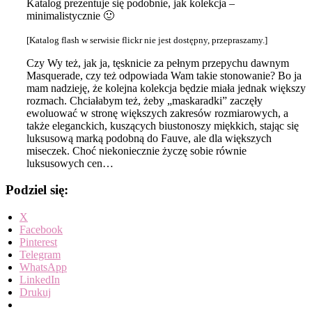
Katalog prezentuje się podobnie, jak kolekcja –
minimalistycznie 🙂
[Katalog flash w serwisie flickr nie jest dostępny, przepraszamy.]
Czy Wy też, jak ja, tęsknicie za pełnym przepychu dawnym
Masquerade, czy też odpowiada Wam takie stonowanie? Bo ja
mam nadzieję, że kolejna kolekcja będzie miała jednak większy
rozmach. Chciałabym też, żeby „maskaradki” zaczęły
ewoluować w stronę większych zakresów rozmiarowych, a
także eleganckich, kuszących biustonoszy miękkich, stając się
luksusową marką podobną do Fauve, ale dla większych
miseczek. Choć niekoniecznie życzę sobie równie
luksusowych cen…
Podziel się:
X
Facebook
Pinterest
Telegram
WhatsApp
LinkedIn
Drukuj