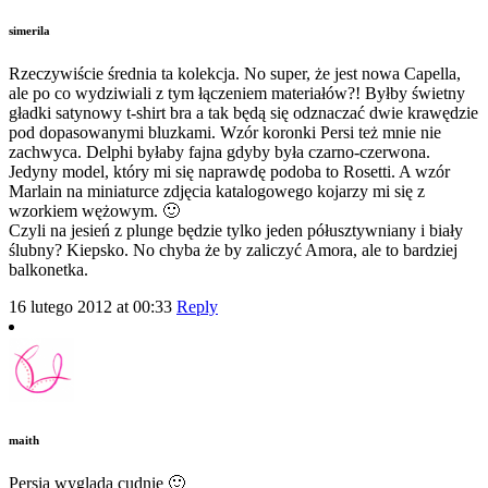
simerila
Rzeczywiście średnia ta kolekcja. No super, że jest nowa Capella,
ale po co wydziwiali z tym łączeniem materiałów?! Byłby świetny
gładki satynowy t-shirt bra a tak będą się odznaczać dwie krawędzie
pod dopasowanymi bluzkami. Wzór koronki Persi też mnie nie
zachwyca. Delphi byłaby fajna gdyby była czarno-czerwona.
Jedyny model, który mi się naprawdę podoba to Rosetti. A wzór
Marlain na miniaturce zdjęcia katalogowego kojarzy mi się z
wzorkiem wężowym. 🙂
Czyli na jesień z plunge będzie tylko jeden półusztywniany i biały
ślubny? Kiepsko. No chyba że by zaliczyć Amora, ale to bardziej
balkonetka.
16 lutego 2012 at 00:33
Reply
maith
Persia wygląda cudnie 🙂