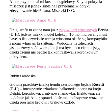
Amor przypominał mi kostium kąpielowy. Satyna pokrycia
miseczek jest jednak subtelna i przyjemna w dotyku,
zdecydowanie bieliźniana. Miseczki D-G.
Drugi szafir to znana nam już z
zapowiedzi wiosennych
Persia
(D-H), jedyny miękki model kolekcji. To mój murowany must-
have, o ile oczywiście wersja wiosenna okaże się kompatybilna
z moim własnym kształtem… Widoczny na zdjęciach
jasnobeżowy spód w produkcji ma być nieco ciemniejszy,
dzięki czemu nie będzie tak kontrastował z koronkowym
pokryciem.
Rubin i arabeska
Główną przedstawicielką trendu czerwonego będzie
Rosetti
(D-H) – intensywnie szkarłatna balkonetka oparta na kroju
Delphi, koronkowa, z satynową lamówką. Efektowna, ale
podobnie jak Amor, sprawia dość minimalistyczne wrażenie
dzięki prostemu krojowi i brakowi ozdób.