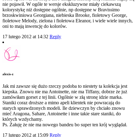
nie pojawił. W ogóle te wersje ekskluzywne miały ciekawszą
kolorystykę niż dostępne ogólnie, np dostępne w Bravissimo
brzoskwiniowa Georgiana, niebieska Brooke, fioletowy George,
fioletowe Melody, zielona i fioletowa Eleanor, i wiele wiele innych,
oni to mają inwencję do kolorów.
17 lutego 2012 at 14:32
Reply
alexis-z
Jak mi zawsze się dużo rzeczy podoba to niestety ta kolekcja jest
kiepska. Znowu nie ma Antoinette, nie ma Tiffany, dobrze że już
zamówiłam gorset z tej linii. Ogólnie w złą stronę idzie marka.
Staniki coraz droższe a mimo apeli klientek nie powracają do
starych sprawdzonych modeli. Ile dziewczyn by chciało znowu
mieć Aragona, Sahare, Antoinette i inne takie stare staniki, do
których wzdychamy.
Ps. Żałuję że nie ma nowego bandeu bo super ten krój wyglądał.
17 lutego 2012 at 15:09
Reply