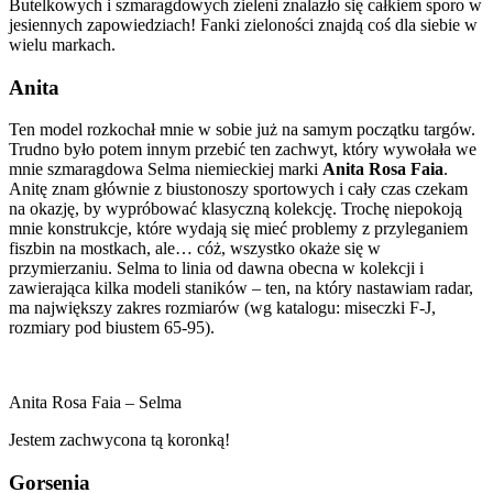
Butelkowych i szmaragdowych zieleni znalazło się całkiem sporo w
jesiennych zapowiedziach! Fanki zieloności znajdą coś dla siebie w
wielu markach.
Anita
Ten model rozkochał mnie w sobie już na samym początku targów.
Trudno było potem innym przebić ten zachwyt, który wywołała we
mnie szmaragdowa Selma niemieckiej marki
Anita Rosa Faia
.
Anitę znam głównie z biustonoszy sportowych i cały czas czekam
na okazję, by wypróbować klasyczną kolekcję. Trochę niepokoją
mnie konstrukcje, które wydają się mieć problemy z przyleganiem
fiszbin na mostkach, ale… cóż, wszystko okaże się w
przymierzaniu. Selma to linia od dawna obecna w kolekcji i
zawierająca kilka modeli staników – ten, na który nastawiam radar,
ma największy zakres rozmiarów (wg katalogu:
miseczki F-J,
rozmiary pod biustem 65-95).
Anita Rosa Faia – Selma
Jestem zachwycona tą koronką!
Gorsenia