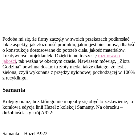
Podoba mi się, że firmy zaczęły w swoich przekazach podkreślać
takie aspekty, jak
złożoność produktu, jakim jest biustonosz, dbałość
o konstrukcje dostosowane do potrzeb ciała, jakość materiałów,
kreatywność projektantek. Dzięki temu toczy się
rozmowa o
jakości
, tak ważna w obecnym czasie. Nawiasem mówiąc, „Złota
Godzina” powinna dostać tu złoty medal także dlatego, że jest…
zielona, czyli wykonana z przędzy nylonowej pochodzącej w 100%
z recyklingu.
Samanta
Kolejny oranż, bez którego nie mogłoby się obyć to zestawienie, to
koralowa edycja linii Hazel z kolekcji Samanty. Na obrazku –
dużobiuściasty krój A922:
Samanta – Hazel A922