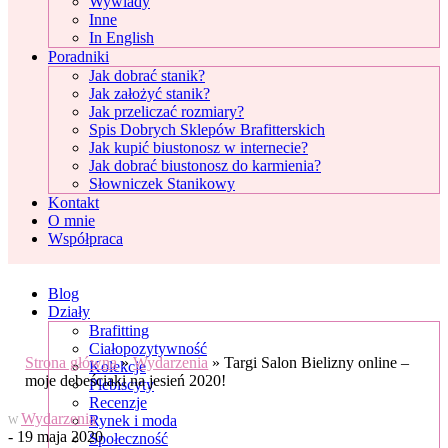
Wywiady
Inne
In English
Poradniki
Jak dobrać stanik?
Jak założyć stanik?
Jak przeliczać rozmiary?
Spis Dobrych Sklepów Brafitterskich
Jak kupić biustonosz w internecie?
Jak dobrać biustonosz do karmienia?
Słowniczek Stanikowy
Kontakt
O mnie
Współpraca
Blog
Działy
Brafitting
Ciałopozytywność
Strona główna
»
Wydarzenia
»
Targi Salon Bielizny online –
Kolekcje
moje debeściaki na jesień 2020!
Plebiscyty
Recenzje
Wydarzenia
Rynek i moda
W
- 19 maja 2020
Społeczność