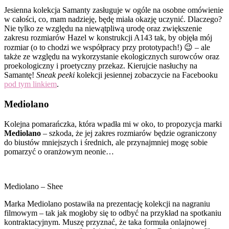
Jesienna kolekcja Samanty zasługuje w ogóle na osobne omówienie
w całości, co, mam nadzieję, będę miała okazję uczynić. Dlaczego?
Nie tylko ze względu na niewątpliwą urodę oraz zwiększenie
zakresu rozmiarów Hazel w konstrukcji A143 tak, by objęła mój
rozmiar (o to chodzi we współpracy przy prototypach!) 😉 – ale
także ze względu na wykorzystanie ekologicznych surowców oraz
proekologiczny i proetyczny przekaz. Kierujcie nasłuchy na
Samantę!
Sneak peeki
kolekcji jesiennej zobaczycie na Facebooku
pod tym linkiem
.
Mediolano
Kolejna pomarańczka, która wpadła mi w oko, to propozycja marki
Mediolano
– szkoda, że jej zakres rozmiarów będzie ograniczony
do biustów mniejszych i średnich, ale przynajmniej mogę sobie
pomarzyć o oranżowym neonie…
Mediolano – Shee
Marka Mediolano postawiła na prezentację kolekcji na nagraniu
filmowym – tak jak mogłoby się to odbyć na przykład na spotkaniu
kontraktacyjnym. Muszę przyznać, że taka formuła onlajnowej