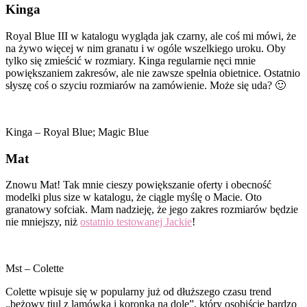
Kinga
Royal Blue III w katalogu wygląda jak czarny, ale coś mi mówi, że
na żywo więcej w nim granatu i w ogóle wszelkiego uroku. Oby
tylko się zmieścić w rozmiary. Kinga regularnie nęci mnie
powiększaniem zakresów, ale nie zawsze spełnia obietnice. Ostatnio
słyszę coś o szyciu rozmiarów na zamówienie. Może się uda? 🙂
Kinga – Royal Blue; Magic Blue
Mat
Znowu Mat! Tak mnie cieszy powiększanie oferty i obecność
modelki plus size w katalogu, że ciągle myślę o Macie. Oto
granatowy sofciak. Mam nadzieję, że jego zakres rozmiarów będzie
nie mniejszy, niż
ostatnio testowanej Jackie
!
Mst – Colette
Colette wpisuje się w popularny już od dłuższego czasu trend
„beżowy tiul z lamówką i koronka na dole”, który osobiście bardzo