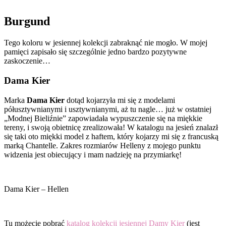
Burgund
Tego koloru w jesiennej kolekcji zabraknąć nie mogło. W mojej
pamięci zapisało się szczególnie jedno bardzo pozytywne
zaskoczenie…
Dama Kier
Marka
Dama Kier
dotąd kojarzyła mi się z modelami
półusztywnianymi i usztywnianymi, aż tu nagle… już w ostatniej
„Modnej Bieliźnie” zapowiadała wypuszczenie się na miękkie
tereny, i swoją obietnicę zrealizowała! W katalogu na jesień znalazł
się taki oto miękki model z haftem, który kojarzy mi się z francuską
marką Chantelle. Zakres rozmiarów Helleny z mojego punktu
widzenia jest obiecujący i mam nadzieję na przymiarkę!
Dama Kier – Hellen
Tu możecie pobrać
katalog kolekcji jesiennej Damy Kier
(jest