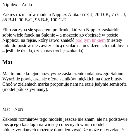
Nipplex – Anita
Zakres rozmiarów modelu Nipplex Anita: 65 E-J, 70 D-K, 75 C- J,
85 B-H, 90 B-G, 95 B-F, 100 C-E.
Film zaczyna się spacerem po firmie, którym Nipplex zaskarbił
sobie wiele fanek na Salonie – a możecie go obejrzeć w poście
Nipplexu na fejsie, który łatwo znaleźć
pod tym linkiem
(niestety
linki do postów nie zawsze chcą działać na urządzeniach mobilnych
– jeśli nie działa, czeka nas trochę szukania).
Mat
Mat to moje kolejne pozytywne zaskoczenie onlajnowego Salonu.
Wyraźnie powiększa się oferta staników miękkich na duże biusty!
Choć w zieleniach marka proponuje nam na razie jedynie semisofta
(model półusztywniany).
Mat – Nori
Zakresu rozmiarów tego modelu jeszcze nie znam, ale na podstawie
bieżącego katalogu na wiosnę i obecnych w nim modeli
półusztywnianych możemy domniemywać, że może on wyglądać