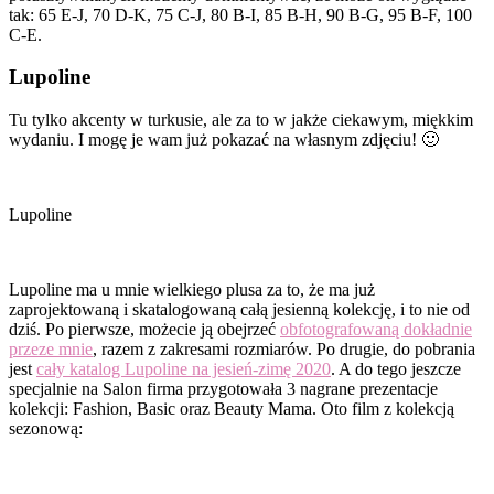
tak: 65 E-J, 70 D-K, 75 C-J, 80 B-I, 85 B-H, 90 B-G, 95 B-F, 100
C-E.
Lupoline
Tu tylko akcenty w turkusie, ale za to w jakże ciekawym, miękkim
wydaniu. I mogę je wam już pokazać na własnym zdjęciu! 🙂
Lupoline
Lupoline ma u mnie wielkiego plusa za to, że ma już
zaprojektowaną i skatalogowaną całą jesienną kolekcję, i to nie od
dziś. Po pierwsze, możecie ją obejrzeć
obfotografowaną dokładnie
przeze mnie
, razem z zakresami rozmiarów. Po drugie, do pobrania
jest
cały katalog Lupoline na jesień-zimę 2020
. A do tego jeszcze
specjalnie na Salon firma przygotowała 3 nagrane prezentacje
kolekcji: Fashion, Basic oraz Beauty Mama. Oto film z kolekcją
sezonową: