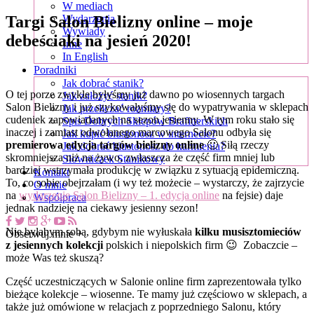
W mediach
Targi Salon Bielizny online – moje
Wydarzenia
Wywiady
debeściaki na jesień 2020!
Inne
In English
Poradniki
Jak dobrać stanik?
O tej porze zwykle byłyśmy już dawno po wiosennych targach
Jak założyć stanik?
Salon Bielizny i już szykowałyśmy się do wypatrywania w sklepach
Jak przeliczać rozmiary?
cudeniek zapowiadanych na sezon jesienny. W tym roku stało się
Spis Dobrych Sklepów Brafitterskich
inaczej i zamiast odwołanego marcowego Salonu odbyła się
Jak kupić biustonosz w internecie?
premierowa edycja targów bielizny online
🙂 Siłą rzeczy
Jak dobrać biustonosz do karmienia?
skromniejsza niż na żywo, zwłaszcza że część firm mniej lub
Słowniczek Stanikowy
bardziej wstrzymała produkcję w związku z sytuacją epidemiczną.
Kontakt
To, co sobie obejrzałam (i wy też możecie – wystarczy, że zajrzycie
O mnie
na
wydarzenie Salon Bielizny – 1. edycja online
na fejsie) daje
Współpraca
jednak nadzieję na ciekawy jesienny sezon!
Nie byłabym sobą, gdybym nie wyłuskała
kilku musisztomieciów
Obserwuj mnie +
z jesiennych kolekcji
polskich i niepolskich firm 😉 Zobaczcie –
może Was też skuszą?
Część uczestniczących w Salonie online firm zaprezentowała tylko
bieżące kolekcje – wiosenne. Te mamy już częściowo w sklepach, a
także już omówione w relacjach z poprzedniego Salonu, który