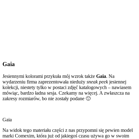
Gaia
Jesiennymi kolorami przykuła mój wzrok także
Gaia
. Na
wydarzeniu firma zaprezentowała nieduży
sneak peek
jesiennej
kolekcji, niestety tylko w postaci zdjęć katalogowych – nawiasem
mówiąc, bardzo ładna sesja. Czekamy na więcej. A zwłaszcza na
zakresy rozmiarów, bo nie zostały podane 🙁
Gaia
Na widok tego materiału części z nas przypomni się pewien model
marki Comexim, która już od jakiegoś czasu używa go w swoim