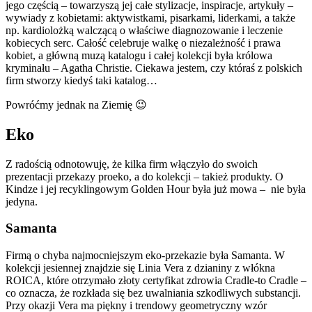
jego częścią – towarzyszą jej całe stylizacje, inspiracje, artykuły –
wywiady z kobietami: aktywistkami, pisarkami, liderkami, a także
np. kardiolożką walczącą o właściwe diagnozowanie i leczenie
kobiecych serc. Całość celebruje walkę o niezależność i prawa
kobiet, a główną muzą katalogu i całej kolekcji była królowa
kryminału – Agatha Christie. Ciekawa jestem, czy któraś z polskich
firm stworzy kiedyś taki katalog…
Powróćmy jednak na Ziemię 😉
Eko
Z radością odnotowuję, że kilka firm włączyło do swoich
prezentacji przekazy proeko, a do kolekcji – takież produkty. O
Kindze i jej recyklingowym Golden Hour była już mowa – nie była
jedyna.
Samanta
Firmą o chyba najmocniejszym eko-przekazie była Samanta. W
kolekcji jesiennej znajdzie się Linia Vera z dzianiny z włókna
ROICA, które otrzymało złoty certyfikat zdrowia Cradle-to Cradle –
co oznacza, że rozkłada się bez uwalniania szkodliwych substancji.
Przy okazji Vera ma piękny i trendowy geometryczny wzór