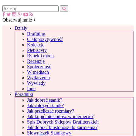
Obserwuj mnie +
Działy
Brafitting
Ciałopozytywność
Kolekcje
Plebiscyty
Rynek i moda
Recenzje
Społeczność
W mediach
Wydarzenia
Wywiady
Inne
Poradniki
Jak dobrać stanik?
Jak założyć stanik?
Jak przeliczać rozmiary?
Jak kupić biustonosz w internecie?
Spis Dobrych Sklepów Brafitterskich
Jak dobrać biustonosz do karmienia?
Słowniczek Stanikowy