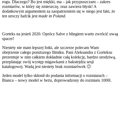
rogu. Dlaczego? Bo jest miękki, ma – jak przypuszczam – zakres
rozmiarów, w który się zmieszczę, oraz zawiera błysk! A
dodatkowym argumentem za zaopatrzeniem się w niego jest fakt, że
ten uroczy hafcik jest
made in Poland
.
Gorteks na jesień 2020. Oprócz Salve z blingiem warto zwrócić uwa
spacer!
Niestety nie mam lepszej fotki, ale szczerze polecam Wam
obejrzenie całego poniższego filmiku. Pani Aleksandra z Gorteksu
prezentuje w nim całkiem dokładnie całą kolekcję, bardzo urodziwą,
przeplatając swój występ migawkami z bakstejdża sesji
katalogowej. Wadą jest niestety brak rozmiarówek 🙁
Jeden model tylko skłonił do podania informacji o rozmiarach –
Bianca – nowy model w beżu, doprowadzony do rozmiaru 100H.