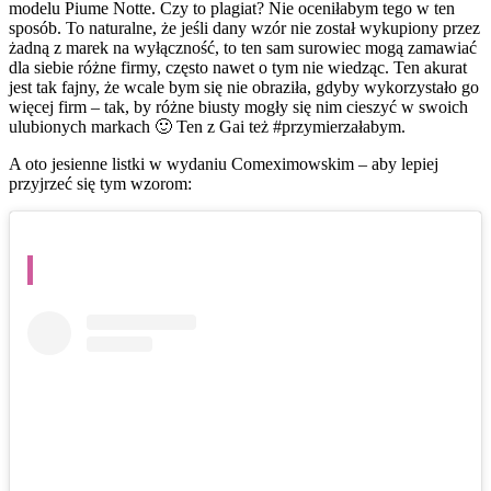
modelu Piume Notte. Czy to plagiat? Nie oceniłabym tego w ten
sposób. To naturalne, że jeśli dany wzór nie został wykupiony przez
żadną z marek na wyłączność, to ten sam surowiec mogą zamawiać
dla siebie różne firmy, często nawet o tym nie wiedząc. Ten akurat
jest tak fajny, że wcale bym się nie obraziła, gdyby wykorzystało go
więcej firm – tak, by różne biusty mogły się nim cieszyć w swoich
ulubionych markach 🙂 Ten z Gai też #przymierzałabym.
A oto jesienne listki w wydaniu Comeximowskim – aby lepiej
przyjrzeć się tym wzorom: