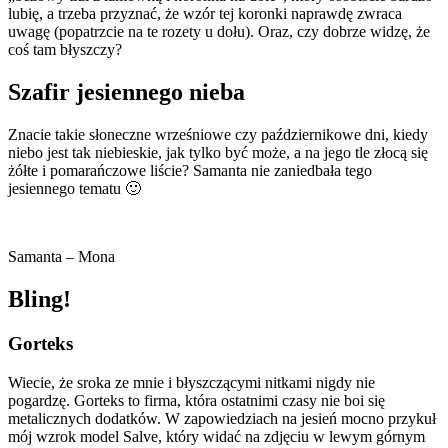
lubię, a trzeba przyznać, że wzór tej koronki naprawdę zwraca
uwagę (popatrzcie na te rozety u dołu). Oraz, czy dobrze widzę, że
coś tam błyszczy?
Szafir jesiennego nieba
Znacie takie słoneczne wrześniowe czy październikowe dni, kiedy
niebo jest tak niebieskie, jak tylko być może, a na jego tle złocą się
żółte i pomarańczowe liście? Samanta nie zaniedbała tego
jesiennego tematu 🙂
Samanta – Mona
Bling!
Gorteks
Wiecie, że sroka ze mnie i błyszczącymi nitkami nigdy nie
pogardzę. Gorteks to firma, która ostatnimi czasy nie boi się
metalicznych dodatków. W zapowiedziach na jesień mocno przykuł
mój wzrok model Salve, który widać na zdjęciu w lewym górnym