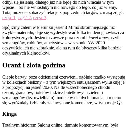
odbył się jesienią, dlatego już nie będę do nich wracała w tym
wpisie – bo nie wniosłabym nic nowego do tego, co już wiemy.
Tutaj możecie zobaczyć relacje z poprzednich targów z masą zdjęć:
część 1
,
część 2
,
część 3
.
Spójrzmy zatem w kierunku jesieni! Mimo skromniejszego niż
zwykle materiału, daje się wydestylować kilka tendencji, zwłaszcza
kolorystycznych. Jesień to zawsze pora czerni i
jewel tones
, czyli
szmaragdów, rubinów, ametystów – w sezonie AW 2020
oczywiście ich nie zabraknie, ale na tym tle błyszczy kilka bardziej
oryginalnych klejnocików.
Oranż i złota godzina
Ciepłe barwy, poza odcieniami czerwieni, ogólnie rzadko występują
w kolekcjach bielizny – z tym większym entuzjazmem wyłuskuję je
z propozycji na jesień 2020. Na tle wszechobecnego chłodu –
czerni, granatów, fioletów tudzież butelkowych zieleni i
szmaragdów (też uwielbiam) modele w ciepłych tonacjach mocno
się wyróżniały i zbierały zachwycone komentarze, w tym moje 🙂
Kinga
Totalnym hiciorem Salonu online, tłumnie komentowanym, była