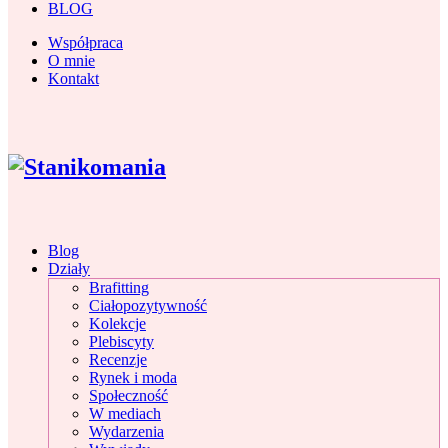
BLOG
Współpraca
O mnie
Kontakt
Blog
Działy
Brafitting
Ciałopozytywność
Kolekcje
Plebiscyty
Recenzje
Rynek i moda
Społeczność
W mediach
Wydarzenia