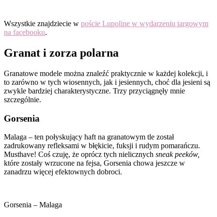
Wszystkie znajdziecie w
poście Lupoline w wydarzeniu targowym
na facebooku
.
Granat i zorza polarna
Granatowe modele można znaleźć praktycznie w każdej kolekcji, i
to zarówno w tych wiosennych, jak i jesiennych, choć dla jesieni są
zwykle bardziej charakterystyczne. Trzy przyciągnęły mnie
szczególnie.
Gorsenia
Malaga – ten połyskujący haft na granatowym tle został
zadrukowany
refleksami w błękicie, fuksji i rudym pomarańczu.
Musthave! Coś czuję, że oprócz tych nielicznych
sneak peeków,
które zostały wrzucone na fejsa, Gorsenia chowa jeszcze w
zanadrzu więcej efektownych dobroci.
Gorsenia – Malaga