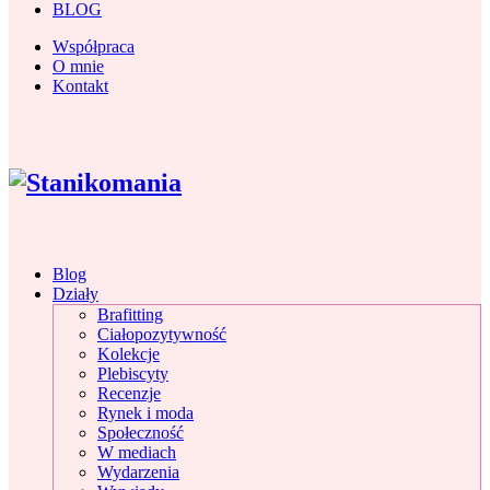
BLOG
Współpraca
O mnie
Kontakt
Blog
Działy
Brafitting
Ciałopozytywność
Kolekcje
Plebiscyty
Recenzje
Rynek i moda
Społeczność
W mediach
Wydarzenia