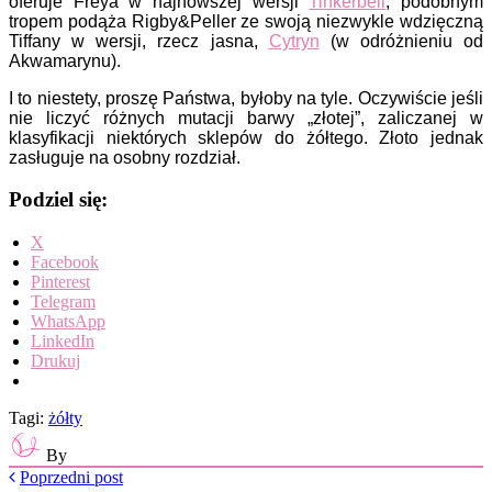
oferuje Freya w najnowszej wersji
Tinkerbell
, podobnym
tropem podąża Rigby&Peller ze swoją niezwykle wdzięczną
Tiffany w wersji, rzecz jasna,
Cytryn
(w odróżnieniu od
Akwamarynu).
I to niestety, proszę Państwa, byłoby na tyle. Oczywiście jeśli
nie liczyć różnych mutacji barwy „złotej”, zaliczanej w
klasyfikacji niektórych sklepów do żółtego. Złoto jednak
zasługuje na osobny rozdział.
Podziel się:
X
Facebook
Pinterest
Telegram
WhatsApp
LinkedIn
Drukuj
Tagi:
żółty
By
Poprzedni post