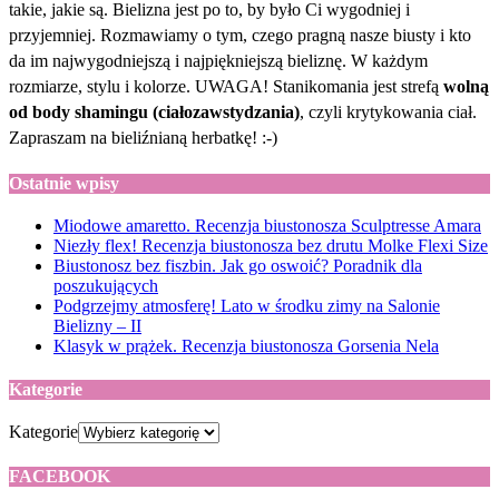
takie, jakie są. Bielizna jest po to, by było Ci wygodniej i
przyjemniej. Rozmawiamy o tym, czego pragną nasze biusty i kto
da im najwygodniejszą i najpiękniejszą bieliznę. W każdym
rozmiarze, stylu i kolorze. UWAGA! Stanikomania jest strefą
wolną
od body shamingu (ciałozawstydzania)
, czyli krytykowania ciał.
Zapraszam na bieliźnianą herbatkę! :-)
Ostatnie wpisy
Miodowe amaretto. Recenzja biustonosza Sculptresse Amara
Niezły flex! Recenzja biustonosza bez drutu Molke Flexi Size
Biustonosz bez fiszbin. Jak go oswoić? Poradnik dla
poszukujących
Podgrzejmy atmosferę! Lato w środku zimy na Salonie
Bielizny – II
Klasyk w prążek. Recenzja biustonosza Gorsenia Nela
Kategorie
Kategorie
FACEBOOK