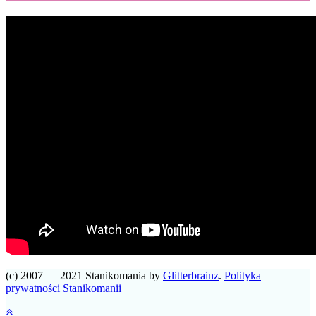
(c) 2007 — 2021 Stanikomania by
Glitterbrainz
.
Polityka
prywatności Stanikomanii