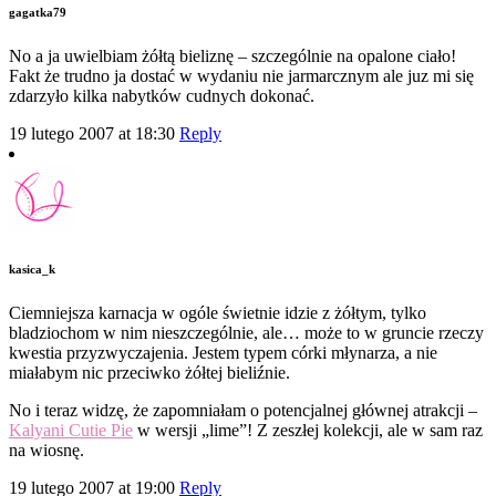
gagatka79
No a ja uwielbiam żółtą bieliznę – szczególnie na opalone ciało!
Fakt że trudno ja dostać w wydaniu nie jarmarcznym ale juz mi się
zdarzyło kilka nabytków cudnych dokonać.
19 lutego 2007 at 18:30
Reply
kasica_k
Ciemniejsza karnacja w ogóle świetnie idzie z żółtym, tylko
bladziochom w nim nieszczególnie, ale… może to w gruncie rzeczy
kwestia przyzwyczajenia. Jestem typem córki młynarza, a nie
miałabym nic przeciwko żółtej bieliźnie.
No i teraz widzę, że zapomniałam o potencjalnej głównej atrakcji –
Kalyani Cutie Pie
w wersji „lime”! Z zeszłej kolekcji, ale w sam raz
na wiosnę.
19 lutego 2007 at 19:00
Reply