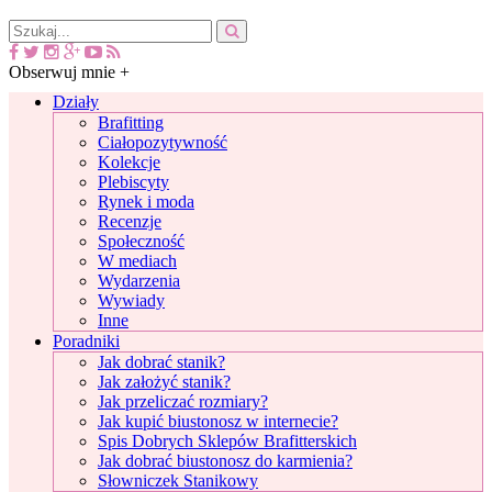
Obserwuj mnie +
Działy
Brafitting
Ciałopozytywność
Kolekcje
Plebiscyty
Rynek i moda
Recenzje
Społeczność
W mediach
Wydarzenia
Wywiady
Inne
Poradniki
Jak dobrać stanik?
Jak założyć stanik?
Jak przeliczać rozmiary?
Jak kupić biustonosz w internecie?
Spis Dobrych Sklepów Brafitterskich
Jak dobrać biustonosz do karmienia?
Słowniczek Stanikowy