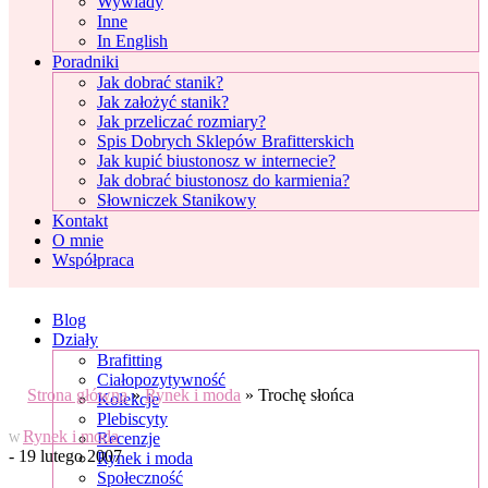
Wywiady
Inne
In English
Poradniki
Jak dobrać stanik?
Jak założyć stanik?
Jak przeliczać rozmiary?
Spis Dobrych Sklepów Brafitterskich
Jak kupić biustonosz w internecie?
Jak dobrać biustonosz do karmienia?
Słowniczek Stanikowy
Kontakt
O mnie
Współpraca
Blog
Działy
Brafitting
Ciałopozytywność
Strona główna
»
Rynek i moda
»
Trochę słońca
Kolekcje
Plebiscyty
Rynek i moda
Recenzje
W
- 19 lutego 2007
Rynek i moda
Społeczność