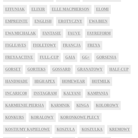
EFFUNIAK
ELIXIR
ELLE MACPHERSON
ELOMI
EMPREINTE
ENGLISH
EROTYCZNY
EWA BIEN
EWA MICHALAK
FANTASIE
FAUVE
FAYREFORM
FIGLEAVES
FIOLETOWY
FRANCJA
FREYA
FREYA ACTIVE
FULL-CUP
GAIA
GG+
GORSENIA
GORSET
GORTEKS
GOSSARD
GRANATOWY
HALF-CUP
HANDMADE
HIGH APEX
HOMEWEAR
HOTMILK
INCARICO8
INSTAGRAM
KALYANI
KAMPANIA
KARMIENIE PIERSIĄ
KARMNIK
KINGA
KOLOROWY
KONKURS
KORALOWY
KORONKOWE PLECY
KOSTIUMY KĄPIELOWE
KOSZULA
KOSZULKA
KREMOWY