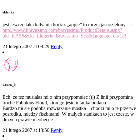
ekler.ka
jest jeszcze taka kalyani,chociaz „apple” to raczej jasnozielony…:
http://www.bravissimo.com/bravissimo/ProductDetails.aspx?
pid=KA56&cid=Lingerie_Bravissimo+Sets&language=en-GB
21 lutego 2007 at 09:29
Reply
kasica_k
Ech, ze tez musialas mi o nim przypomniec :))) Z linii przypomina
troche Fabulous Floral, ktorego jestem fanka oddana.
Bardzo mi sie podoba rozwiazanie mostka – chodzi mi o te przerwe
posrodku, miedzy fiszbinami. W malych stanikach to jest czeste, w
duzych prawie nieobecne…
21 lutego 2007 at 13:56
Reply