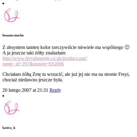
besame.mucho
Z absyntem tamten kolor rzeczywiście niewiele ma wspólnego 🙂
A ja jeszcze taki żółty znalazłam:
http://www.freyalingerie.co.uk/product.asp?
range_id=297&season=SS2006
Chciałam żółtą Zetę tu wrzucić, ale już jej nie ma na stronie Freyi,
chociaż niedawno jeszcze była.
20 lutego 2007 at 21:31
Reply
kasica_k