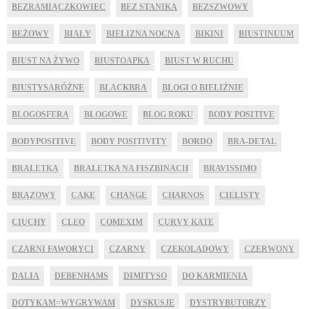
BEZRAMIĄCZKOWIEC
BEZ STANIKA
BEZSZWOWY
BEŻOWY
BIAŁY
BIELIZNA NOCNA
BIKINI
BIUSTINUUM
BIUST NA ŻYWO
BIUSTOAPKA
BIUST W RUCHU
BIUSTYSĄRÓŻNE
BLACKBRA
BLOGI O BIELIŹNIE
BLOGOSFERA
BLOGOWE
BLOG ROKU
BODY POSITIVE
BODYPOSITIVE
BODY POSITIVITY
BORDO
BRA-DETAL
BRALETKA
BRALETKA NA FISZBINACH
BRAVISSIMO
BRĄZOWY
CAKE
CHANGE
CHARNOS
CIELISTY
CIUCHY
CLEO
COMEXIM
CURVY KATE
CZARNI FAWORYCI
CZARNY
CZEKOLADOWY
CZERWONY
DALIA
DEBENHAMS
DIMITYSO
DO KARMIENIA
DOTYKAM=WYGRYWAM
DYSKUSJE
DYSTRYBUTORZY