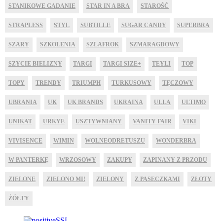
STANIKOWE GADANIE
STAR IN A BRA
STAROŚĆ
STRAPLESS
STYL
SUBTILLE
SUGAR CANDY
SUPERBRA
SZARY
SZKOLENIA
SZLAFROK
SZMARAGDOWY
SZYCIE BIELIZNY
TARGI
TARGI SIZE+
TEYLI
TOP
TOPY
TRENDY
TRIUMPH
TURKUSOWY
TĘCZOWY
UBRANIA
UK
UK BRANDS
UKRAINA
ULLA
ULTIMO
UNIKAT
URKYE
USZTYWNIANY
VANITY FAIR
VIKI
VIVISENCE
WIMIN
WOLNEODRETUSZU
WONDERBRA
W PANTERKĘ
WRZOSOWY
ZAKUPY
ZAPINANY Z PRZODU
ZIELONE
ZIELONO MI!
ZIELONY
Z PASECZKAMI
ZŁOTY
ŻÓŁTY