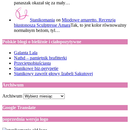
panaszak okazał się za mały…
Stanikomania
on
Miodowe amaretto. Recenzja
biustonosza Sculptresse Amara
Tak, to jest kolor równoważny
normalnym beżom, tyl…
Polskie blogi o bieliźnie i ciałopozytywne
Galanta Lala
Nathd – pamiętnik brafitterki
Przeciętnobiuściasta
Stanikowe biz-perypetie
Stanikowy zawrót głowy Izabeli Sakutovej
Archiwum
Archiwum
Google Translate
poprzednia wersja logo