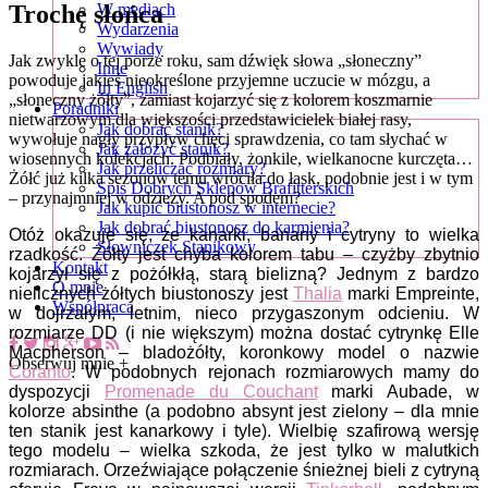
Trochę słońca
W mediach
Wydarzenia
Wywiady
Jak zwykle o tej porze roku, sam dźwięk słowa „słoneczny”
Inne
powoduje jakieś nieokreślone przyjemne uczucie w mózgu, a
In English
„słoneczny żółty”, zamiast kojarzyć się z kolorem koszmarnie
Poradniki
nietwarzowym dla większości przedstawicielek białej rasy,
Jak dobrać stanik?
wywołuje nagły przypływ chęci sprawdzenia, co tam słychać w
Jak założyć stanik?
wiosennych kolekcjach. Podbiały, żonkile, wielkanocne kurczęta…
Jak przeliczać rozmiary?
Żółć już kilka sezonów temu wróciła do łask, podobnie jest i w tym
Spis Dobrych Sklepów Brafitterskich
– przynajmniej w odzieży. A pod spodem?
Jak kupić biustonosz w internecie?
Jak dobrać biustonosz do karmienia?
Otóż okazuje się, że kanarki, banany i cytryny to wielka
Słowniczek Stanikowy
rzadkość. Żółty jest chyba kolorem tabu – czyżby zbytnio
Kontakt
kojarzył się z pożółkłą, starą bielizną? Jednym z bardzo
O mnie
nielicznych żółtych biustonoszy jest
Thalia
marki Empreinte,
Współpraca
w dojrzałym, letnim, nieco przygaszonym odcieniu. W
rozmiarze DD (i nie większym) można dostać cytrynkę Elle
Macpherson – bladożółty, koronkowy model o nazwie
Obserwuj mnie +
Coranto
. W podobnych rejonach rozmiarowych mamy do
dyspozycji
Promenade du Couchant
marki Aubade, w
kolorze absinthe (a podobno absynt jest zielony – dla mnie
ten stanik jest kanarkowy i tyle). Wielbię szafirową wersję
tego modelu – wielka szkoda, że jest tylko w malutkich
rozmiarach. Orzeźwiające połączenie śnieżnej bieli z cytryną