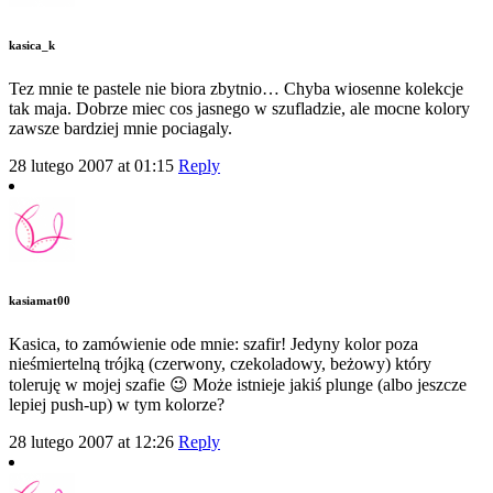
kasica_k
Tez mnie te pastele nie biora zbytnio… Chyba wiosenne kolekcje
tak maja. Dobrze miec cos jasnego w szufladzie, ale mocne kolory
zawsze bardziej mnie pociagaly.
28 lutego 2007 at 01:15
Reply
kasiamat00
Kasica, to zamówienie ode mnie: szafir! Jedyny kolor poza
nieśmiertelną trójką (czerwony, czekoladowy, beżowy) który
toleruję w mojej szafie 😉 Może istnieje jakiś plunge (albo jeszcze
lepiej push-up) w tym kolorze?
28 lutego 2007 at 12:26
Reply