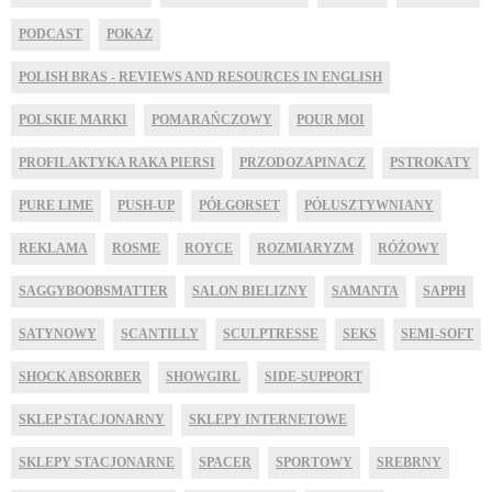
PODCAST
POKAZ
POLISH BRAS - REVIEWS AND RESOURCES IN ENGLISH
POLSKIE MARKI
POMARAŃCZOWY
POUR MOI
PROFILAKTYKA RAKA PIERSI
PRZODOZAPINACZ
PSTROKATY
PURE LIME
PUSH-UP
PÓŁGORSET
PÓŁUSZTYWNIANY
REKLAMA
ROSME
ROYCE
ROZMIARYZM
RÓŻOWY
SAGGYBOOBSMATTER
SALON BIELIZNY
SAMANTA
SAPPH
SATYNOWY
SCANTILLY
SCULPTRESSE
SEKS
SEMI-SOFT
SHOCK ABSORBER
SHOWGIRL
SIDE-SUPPORT
SKLEP STACJONARNY
SKLEPY INTERNETOWE
SKLEPY STACJONARNE
SPACER
SPORTOWY
SREBRNY