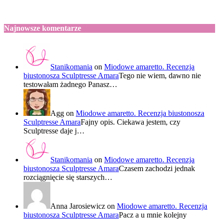
Najnowsze komentarze
Stanikomania
on
Miodowe amaretto. Recenzja
biustonosza Sculptresse Amara
Tego nie wiem, dawno nie
testowałam żadnego Panasz…
Agg
on
Miodowe amaretto. Recenzja biustonosza
Sculptresse Amara
Fajny opis. Ciekawa jestem, czy
Sculptresse daje j…
Stanikomania
on
Miodowe amaretto. Recenzja
biustonosza Sculptresse Amara
Czasem zachodzi jednak
rozciągnięcie się starszych…
Anna Jarosiewicz
on
Miodowe amaretto. Recenzja
biustonosza Sculptresse Amara
Pacz a u mnie kolejny