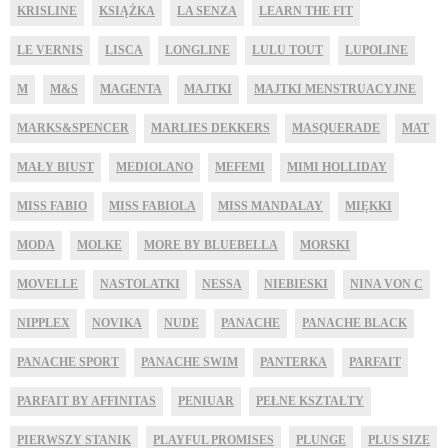
KRISLINE
KSIĄŻKA
LA SENZA
LEARN THE FIT
LE VERNIS
LISCA
LONGLINE
LULU TOUT
LUPOLINE
M
M&S
MAGENTA
MAJTKI
MAJTKI MENSTRUACYJNE
MARKS&SPENCER
MARLIES DEKKERS
MASQUERADE
MAT
MAŁY BIUST
MEDIOLANO
MEFEMI
MIMI HOLLIDAY
MISS FABIO
MISS FABIOLA
MISS MANDALAY
MIĘKKI
MODA
MOLKE
MORE BY BLUEBELLA
MORSKI
MOVELLE
NASTOLATKI
NESSA
NIEBIESKI
NINA VON C
NIPPLEX
NOVIKA
NUDE
PANACHE
PANACHE BLACK
PANACHE SPORT
PANACHE SWIM
PANTERKA
PARFAIT
PARFAIT BY AFFINITAS
PENIUAR
PEŁNE KSZTAŁTY
PIERWSZY STANIK
PLAYFUL PROMISES
PLUNGE
PLUS SIZE